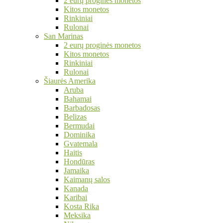
2 eurų proginės monetos
Kitos monetos
Rinkiniai
Rulonai
San Marinas
2 eurų proginės monetos
Kitos monetos
Rinkiniai
Rulonai
Šiaurės Amerika
Aruba
Bahamai
Barbadosas
Belizas
Bermudai
Dominika
Gvatemala
Haitis
Hondūras
Jamaika
Kaimanų salos
Kanada
Karibai
Kosta Rika
Meksika