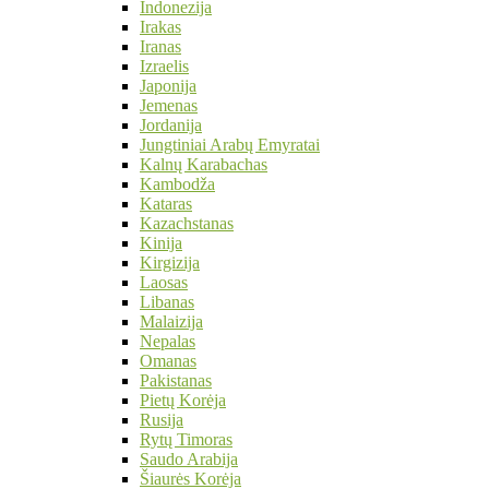
Indonezija
Irakas
Iranas
Izraelis
Japonija
Jemenas
Jordanija
Jungtiniai Arabų Emyratai
Kalnų Karabachas
Kambodža
Kataras
Kazachstanas
Kinija
Kirgizija
Laosas
Libanas
Malaizija
Nepalas
Omanas
Pakistanas
Pietų Korėja
Rusija
Rytų Timoras
Saudo Arabija
Šiaurės Korėja