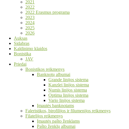
2021
2022
2022 Erasmus programa
2023
2024
2025
2026
Auksas
Sidabras
Kaldinimo klaidos
Bonistika
JAV
Priedai
Bonistikos reikmenys
Banknotų albumai
Grande linijos sistema
Kanzlei linijos sistema
Numis linijos sistema
Optima linijos sistema
Vario linijos sistema
Įmautės banknotams
Faleristikos, birofilijos ir filumenijos reikmenys
Filatelijos reikmenys
Įmautės pašto ženklams
Pašto ženklų albumai