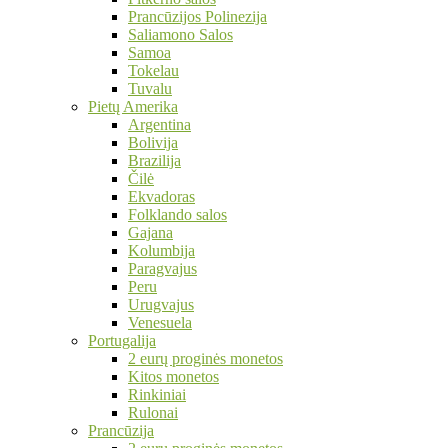
Prancūzijos Polinezija
Saliamono Salos
Samoa
Tokelau
Tuvalu
Pietų Amerika
Argentina
Bolivija
Brazilija
Čilė
Ekvadoras
Folklando salos
Gajana
Kolumbija
Paragvajus
Peru
Urugvajus
Venesuela
Portugalija
2 eurų proginės monetos
Kitos monetos
Rinkiniai
Rulonai
Prancūzija