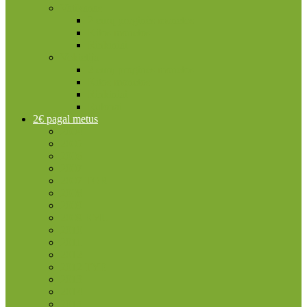
Vatikanas
2 eurų proginės monetos
Kitos monetos
Rinkiniai
Vokietija
2 eurų proginės monetos
Kitos monetos
Rinkiniai
Rulonai
2€ pagal metus
2004
2005
2006
2007
2007 TOR
2008
2009
2009 EMU
2010
2011
2012
2012 TYE
2013
2014
2015