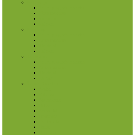
Portugalija
2 eurų proginės monetos
Kitos monetos
Rinkiniai
Rulonai
Prancūzija
2 eurų proginės monetos
Kitos monetos
Rinkiniai
Rulonai
San Marinas
2 eurų proginės monetos
Kitos monetos
Rinkiniai
Rulonai
Šiaurės Amerika
Aruba
Bahamai
Barbadosas
Belizas
Bermudai
Dominika
Gvatemala
Haitis
Hondūras