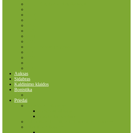
2015 ES vėliavos trisdešimtmetis
2016
2017
2018
2019
2020
2021
2022
2022 Erasmus programa
2023
2024
2025
2026
Auksas
Sidabras
Kaldinimo klaidos
Bonistika
JAV
Priedai
Bonistikos reikmenys
Banknotų albumai
Įmautės banknotams
Faleristikos, birofilijos ir filumenijos reikmenys
Filatelijos reikmenys
Įmautės pašto ženklams