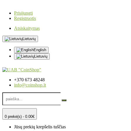
Prisijungti
Registruotis
Atsiskaitymas
Lietuvių
English
Lietuvių
+370 673 48248
info@coinshop.lt
0 prekė(s) - 0.00€
Jūsų prekių krepšelis tuščias