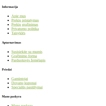
Informacija
Apie mus
Prekių pristatymas
Prekių grąžinimas
Privatumo politika
Taisyklės
Aptarnavimas
Susisiekite su mumis
Grąžinimo forma
Parduotuvės žemėlapis
Priedai
Gamintojai
Dovanų kuponai
Specialūs pasiūlymai
Mano paskyra
Mano paskyra