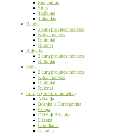
Singapūras
Sirija
Tadžikija
Tailandas
Belgija
2 eurų proginės monetos
Kitos monetos
Rinkiniai
Rulonai
Bulgarija
2 eurų proginės monetos
Rinkiniai
Estija
2 eurų proginės monetos
Kitos monetos
Rinkiniai
Rulonai
Europa (ne Euro monetos)
Albanija
Bosnija ir Hercegovina
Čekija
Didžioji Britanija
Džersis
Gibraltaras
Islandija