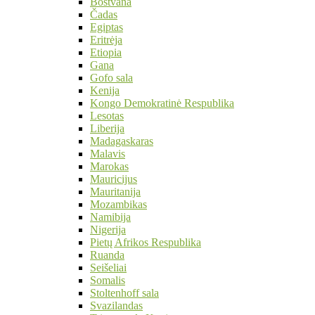
Bostvana
Čadas
Egiptas
Eritrėja
Etiopia
Gana
Gofo sala
Kenija
Kongo Demokratinė Respublika
Lesotas
Liberija
Madagaskaras
Malavis
Marokas
Mauricijus
Mauritanija
Mozambikas
Namibija
Nigerija
Pietų Afrikos Respublika
Ruanda
Seišeliai
Somalis
Stoltenhoff sala
Svazilandas