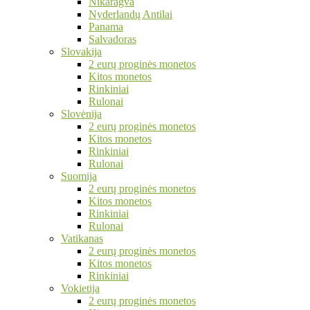
Nikaragva
Nyderlandų Antilai
Panama
Salvadoras
Slovakija
2 eurų proginės monetos
Kitos monetos
Rinkiniai
Rulonai
Slovėnija
2 eurų proginės monetos
Kitos monetos
Rinkiniai
Rulonai
Suomija
2 eurų proginės monetos
Kitos monetos
Rinkiniai
Rulonai
Vatikanas
2 eurų proginės monetos
Kitos monetos
Rinkiniai
Vokietija
2 eurų proginės monetos