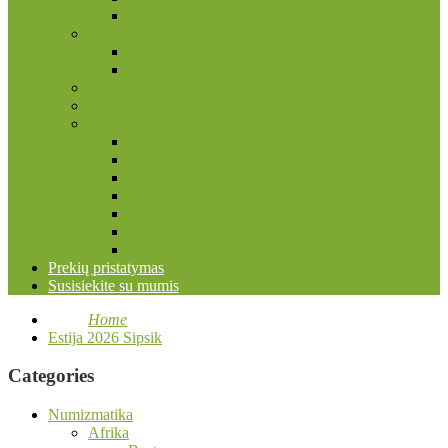
Pašto ženklų albumai
Filokartijos reikmenys
Atvirukų, nuotraukų albumai
Įmautės atvirukams ir nuotraukoms
Kita
Kolekcinių kortelių priedai
Numizmatikos reikmenys
Dėžės, dėžutės, lagaminai
Įmautės monetoms
Kapsulės
Kita
Monetų albumai
Monetų holderiai
Valymo priemonės
Prekių pristatymas
Susisiekite su mumis
Home
Estija 2026 Sipsik
Categories
Numizmatika
Afrika