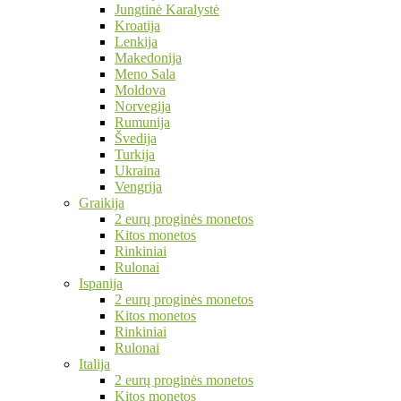
Jungtinė Karalystė
Kroatija
Lenkija
Makedonija
Meno Sala
Moldova
Norvegija
Rumunija
Švedija
Turkija
Ukraina
Vengrija
Graikija
2 eurų proginės monetos
Kitos monetos
Rinkiniai
Rulonai
Ispanija
2 eurų proginės monetos
Kitos monetos
Rinkiniai
Rulonai
Italija
2 eurų proginės monetos
Kitos monetos