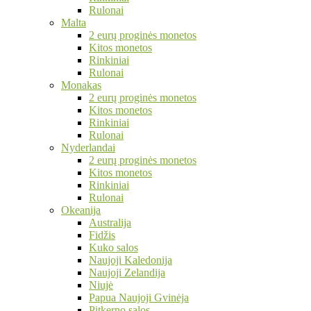
Rulonai
Malta
2 eurų proginės monetos
Kitos monetos
Rinkiniai
Rulonai
Monakas
2 eurų proginės monetos
Kitos monetos
Rinkiniai
Rulonai
Nyderlandai
2 eurų proginės monetos
Kitos monetos
Rinkiniai
Rulonai
Okeanija
Australija
Fidžis
Kuko salos
Naujoji Kaledonija
Naujoji Zelandija
Niujė
Papua Naujoji Gvinėja
Pitkerno salos