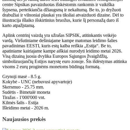
centre Sipsikas pavaizduotas išskėstomis rankomis ir vaikiška
šypsena, perteikiančia džiaugsmą ir nekaltumą. Be to, jo dryžuoti
drabužiai ir vilnoniai plaukai yra tiksliai atvaizduoti dizaine. Dėl to
iliustracija išlaiko išskirtinius bruožus, kurie šį personažą daro iš
karto atpažįstamą.
Aplink centrinį vaizdą yra užrašas SIPSIK, atitinkantis veikėjo
vardą. Viršutiniame dešiniajame kampe matomas leidimo šalies
pavadinimas EESTI, kuris estų kalba reiškia „Estija“. Be to,
apatiniame kairiajame kampe aiškiai nurodyti leidimo metai 2026.
Visą dizainą juosia dvylika Europos Sąjungos žvaigždžių,
simbolizuojančių Estijos narystę euro zonoje. Šis išdėstymas atitinka
visoms 2 eurų proginėms monetoms būdingą formatą.
Grynoji masė - 8.5 g.
Kokybė - UNC (nebuvusi apyvartoje)
Skersmuo - 25.75 mm.
Sudėtis - Bimetalė moneta
Tiražas - 1'000'000 vnt.
Kilmės šalis - Estija
Išleidimo metai - 2026 m.
Naujausios prekės