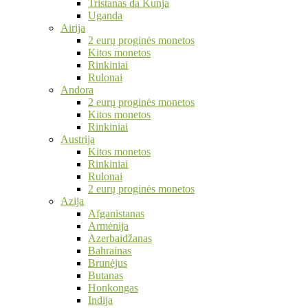
Tristanas da Kunja
Uganda
Airija
2 eurų proginės monetos
Kitos monetos
Rinkiniai
Rulonai
Andora
2 eurų proginės monetos
Kitos monetos
Rinkiniai
Austrija
Kitos monetos
Rinkiniai
Rulonai
2 eurų proginės monetos
Azija
Afganistanas
Armėnija
Azerbaidžanas
Bahrainas
Brunėjus
Butanas
Honkongas
Indija