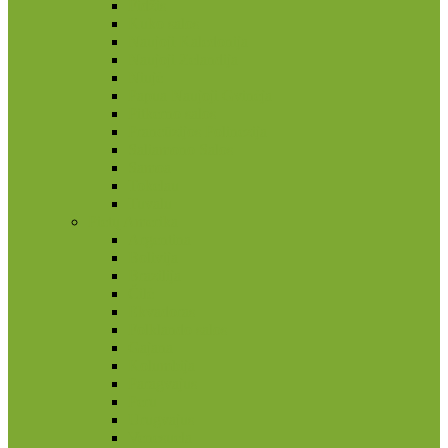
Fidžis
Kuko salos
Naujoji Kaledonija
Naujoji Zelandija
Niujė
Papua Naujoji Gvinėja
Pitkerno salos
Prancūzijos Polinezija
Saliamono Salos
Samoa
Tokelau
Tuvalu
Pietų Amerika
Argentina
Bolivija
Brazilija
Čilė
Ekvadoras
Folklando salos
Gajana
Kolumbija
Paragvajus
Peru
Urugvajus
Venesuela