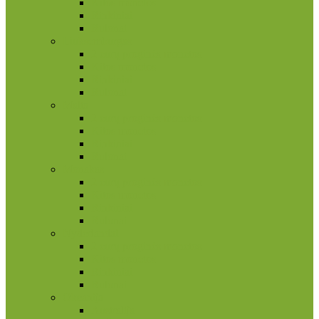
Kitos monetos
Rinkiniai
Rulonai
Liuksemburgas
2 eurų proginės monetos
Kitos monetos
Rinkiniai
Rulonai
Malta
2 eurų proginės monetos
Kitos monetos
Rinkiniai
Rulonai
Monakas
2 eurų proginės monetos
Kitos monetos
Rinkiniai
Rulonai
Nyderlandai
2 eurų proginės monetos
Kitos monetos
Rinkiniai
Rulonai
Okeanija
Australija