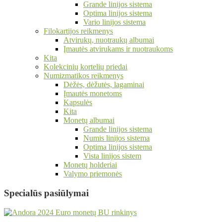
Grande linijos sistema
Optima linijos sistema
Vario linijos sistema
Filokartijos reikmenys
Atvirukų, nuotraukų albumai
Įmautės atvirukams ir nuotraukoms
Kita
Kolekcinių kortelių priedai
Numizmatikos reikmenys
Dėžės, dėžutės, lagaminai
Įmautės monetoms
Kapsulės
Kita
Monetų albumai
Grande linijos sistema
Numis linijos sistema
Optima linijos sistema
Vista linijos sistem
Monetų holderiai
Valymo priemonės
Specialūs pasiūlymai