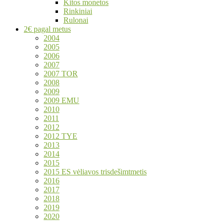
Kitos monetos
Rinkiniai
Rulonai
2€ pagal metus
2004
2005
2006
2007
2007 TOR
2008
2009
2009 EMU
2010
2011
2012
2012 TYE
2013
2014
2015
2015 ES vėliavos trisdešimtmetis
2016
2017
2018
2019
2020