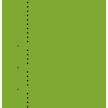
Jamaika
Kaimanų salos
Kanada
Karibai
Kosta Rika
Meksika
Nikaragva
Nyderlandų Antilai
Panama
Salvadoras
Slovakija
2 eurų proginės monetos
Kitos monetos
Rinkiniai
Rulonai
Slovėnija
2 eurų proginės monetos
Kitos monetos
Rinkiniai
Rulonai
Suomija
2 eurų proginės monetos
Kitos monetos
Rinkiniai
Rulonai