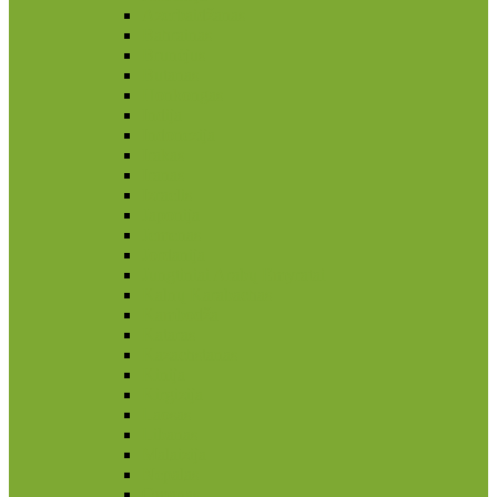
Azerbaidžanas
Bahrainas
Brunėjus
Butanas
Honkongas
Indija
Indonezija
Irakas
Iranas
Izraelis
Japonija
Jemenas
Jordanija
Jungtiniai Arabų Emyratai
Kalnų Karabachas
Kambodža
Kataras
Kazachstanas
Kinija
Kirgizija
Laosas
Libanas
Malaizija
Nepalas
Omanas