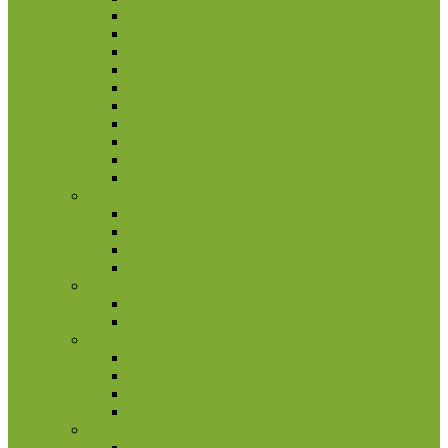
Pakistanas
Pietų Korėja
Rusija
Rytų Timoras
Saudo Arabija
Šiaurės Korėja
Singapūras
Sirija
Tadžikija
Tailandas
Belgija
2 eurų proginės monetos
Kitos monetos
Rinkiniai
Rulonai
Bulgarija
2 eurų proginės monetos
Rinkiniai
Estija
2 eurų proginės monetos
Kitos monetos
Rinkiniai
Rulonai
Europa (ne Euro monetos)
Albanija