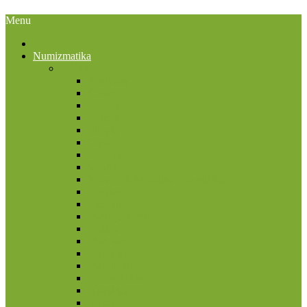
Menu
Numizmatika
Afrika
Bostvana
Čadas
Egiptas
Eritrėja
Etiopia
Gana
Gofo sala
Kenija
Kongo Demokratinė Respublika
Lesotas
Liberija
Madagaskaras
Malavis
Marokas
Mauricijus
Mauritanija
Mozambikas
Namibija
Nigerija