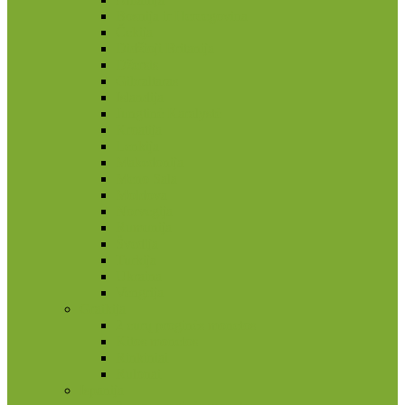
Bosnija ir Hercegovina
Čekija
Didžioji Britanija
Džersis
Gibraltaras
Islandija
Jungtinė Karalystė
Kroatija
Lenkija
Makedonija
Meno Sala
Moldova
Norvegija
Rumunija
Švedija
Turkija
Ukraina
Vengrija
Graikija
2 eurų proginės monetos
Kitos monetos
Rinkiniai
Rulonai
Ispanija