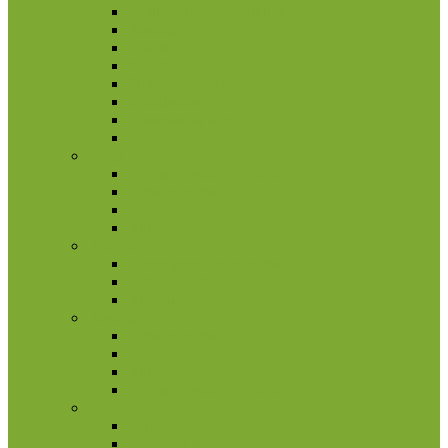
Pietų Afrikos Respublika
Ruanda
Seišeliai
Somalis
Stoltenhoff sala
Svazilandas
Tristanas da Kunja
Uganda
Airija
2 eurų proginės monetos
Kitos monetos
Rinkiniai
Rulonai
Andora
2 eurų proginės monetos
Kitos monetos
Rinkiniai
Austrija
Kitos monetos
Rinkiniai
Rulonai
2 eurų proginės monetos
Azija
Afganistanas
Armėnija