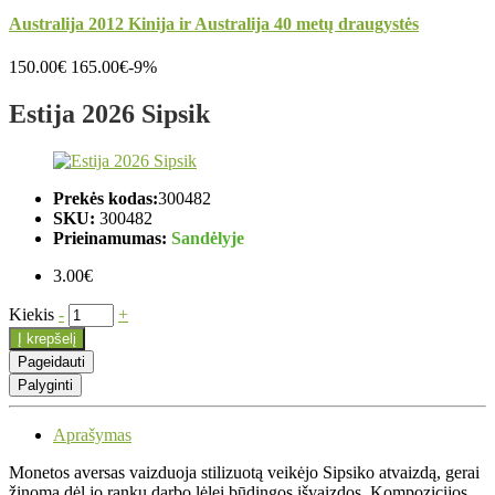
Australija 2012 Kinija ir Australija 40 metų draugystės
150.00€
165.00€
-9%
Estija 2026 Sipsik
Prekės kodas:
300482
SKU:
300482
Prieinamumas:
Sandėlyje
3.00€
Kiekis
-
+
Į krepšelį
Pageidauti
Palyginti
Aprašymas
Monetos aversas vaizduoja stilizuotą veikėjo Sipsiko atvaizdą, gerai
žinomą dėl jo rankų darbo lėlei būdingos išvaizdos. Kompozicijos