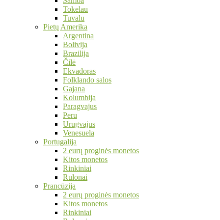
Samoa
Tokelau
Tuvalu
Pietų Amerika
Argentina
Bolivija
Brazilija
Čilė
Ekvadoras
Folklando salos
Gajana
Kolumbija
Paragvajus
Peru
Urugvajus
Venesuela
Portugalija
2 eurų proginės monetos
Kitos monetos
Rinkiniai
Rulonai
Prancūzija
2 eurų proginės monetos
Kitos monetos
Rinkiniai