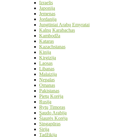
Izraelis
Japonija
Jemenas
Jordanija
Jungtiniai Arabų Emyratai
Kalnų Karabachas
Kambodža
Kataras
Kazachstanas
Kinija
Kirgizija
Laosas
Libanas
Malaizija
Nepalas
Omanas
Pakistanas
Pietų Korėja
Rusija
Rytų Timoras
Saudo Arabija
Šiaurės Korėja
Singapūras
Sirija
Tadžikija