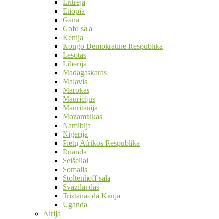
Eritrėja
Etiopia
Gana
Gofo sala
Kenija
Kongo Demokratinė Respublika
Lesotas
Liberija
Madagaskaras
Malavis
Marokas
Mauricijus
Mauritanija
Mozambikas
Namibija
Nigerija
Pietų Afrikos Respublika
Ruanda
Seišeliai
Somalis
Stoltenhoff sala
Svazilandas
Tristanas da Kunja
Uganda
Airija