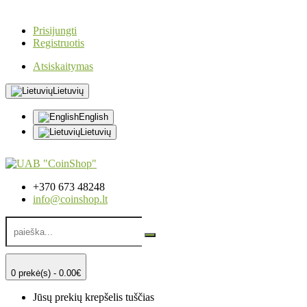
Prisijungti
Registruotis
Atsiskaitymas
Lietuvių
English
Lietuvių
+370 673 48248
info@coinshop.lt
0 prekė(s) - 0.00€
Jūsų prekių krepšelis tuščias