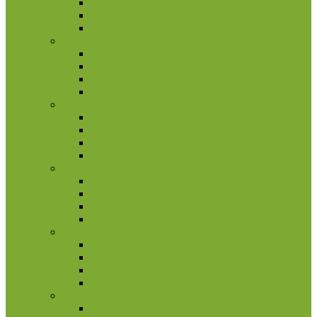
Kitos monetos
Rinkiniai
Rulonai
Liuksemburgas
2 eurų proginės monetos
Kitos monetos
Rinkiniai
Rulonai
Malta
2 eurų proginės monetos
Kitos monetos
Rinkiniai
Rulonai
Monakas
2 eurų proginės monetos
Kitos monetos
Rinkiniai
Rulonai
Nyderlandai
2 eurų proginės monetos
Kitos monetos
Rinkiniai
Rulonai
Okeanija
Australija