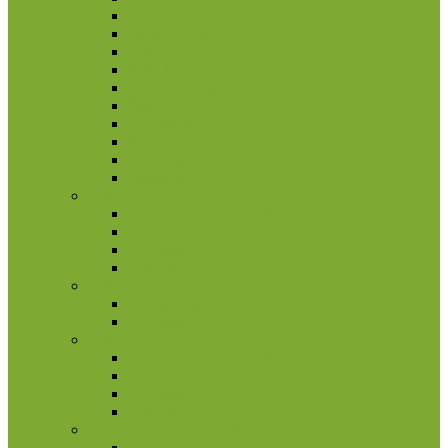
Pakistanas
Pietų Korėja
Rusija
Rytų Timoras
Saudo Arabija
Šiaurės Korėja
Singapūras
Sirija
Tadžikija
Tailandas
Belgija
2 eurų proginės monetos
Kitos monetos
Rinkiniai
Rulonai
Bulgarija
2 eurų proginės monetos
Rinkiniai
Estija
2 eurų proginės monetos
Kitos monetos
Rinkiniai
Rulonai
Europa (ne Euro monetos)
Albanija