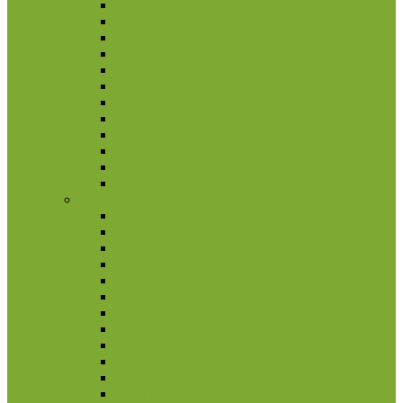
Fidžis
Kuko salos
Naujoji Kaledonija
Naujoji Zelandija
Niujė
Papua Naujoji Gvinėja
Pitkerno salos
Prancūzijos Polinezija
Saliamono Salos
Samoa
Tokelau
Tuvalu
Pietų Amerika
Argentina
Bolivija
Brazilija
Čilė
Ekvadoras
Folklando salos
Gajana
Kolumbija
Paragvajus
Peru
Urugvajus
Venesuela