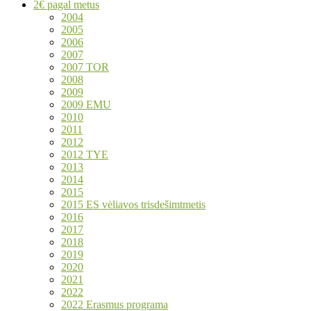
2€ pagal metus
2004
2005
2006
2007
2007 TOR
2008
2009
2009 EMU
2010
2011
2012
2012 TYE
2013
2014
2015
2015 ES vėliavos trisdešimtmetis
2016
2017
2018
2019
2020
2021
2022
2022 Erasmus programa