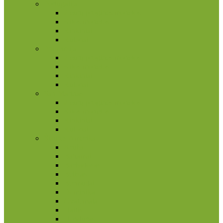
Portugalija
2 eurų proginės monetos
Kitos monetos
Rinkiniai
Rulonai
Prancūzija
2 eurų proginės monetos
Kitos monetos
Rinkiniai
Rulonai
San Marinas
2 eurų proginės monetos
Kitos monetos
Rinkiniai
Rulonai
Šiaurės Amerika
Aruba
Bahamai
Barbadosas
Belizas
Bermudai
Dominika
Gvatemala
Haitis
Hondūras