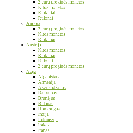
2 eurų proginės monetos
Kitos monetos
Rinkiniai
Rulonai
Andora
2 eurų proginės monetos
Kitos monetos
Rinkiniai
Austrija
Kitos monetos
Rinkiniai
Rulonai
2 eurų proginės monetos
Azija
Afganistanas
Armėnija
Azerbaidžanas
Bahrainas
Brunėjus
Butanas
Honkongas
Indija
Indonezija
Irakas
Iranas