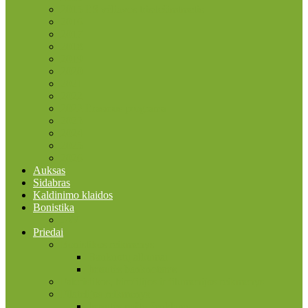
2015 ES vėliavos trisdešimtmetis
2016
2017
2018
2019
2020
2021
2022
2022 Erasmus programa
2023
2024
2025
2026
Auksas
Sidabras
Kaldinimo klaidos
Bonistika
JAV
Priedai
Bonistikos reikmenys
Banknotų albumai
Įmautės banknotams
Faleristikos, birofilijos ir filumenijos reikmenys
Filatelijos reikmenys
Įmautės pašto ženklams