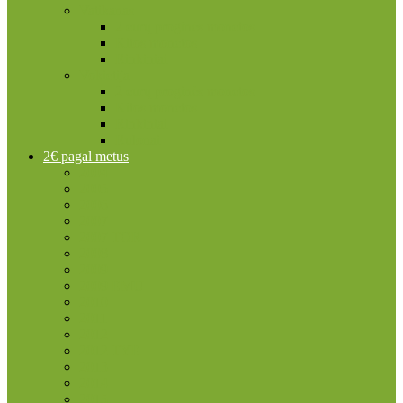
Vatikanas
2 eurų proginės monetos
Kitos monetos
Rinkiniai
Vokietija
2 eurų proginės monetos
Kitos monetos
Rinkiniai
Rulonai
2€ pagal metus
2004
2005
2006
2007
2007 TOR
2008
2009
2009 EMU
2010
2011
2012
2012 TYE
2013
2014
2015