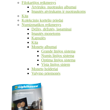
Filokartijos reikmenys
Atvirukų, nuotraukų albumai
Įmautės atvirukams ir nuotraukoms
Kita
Kolekcinių kortelių priedai
Numizmatikos reikmenys
Dėžės, dėžutės, lagaminai
Įmautės monetoms
Kapsulės
Kita
Monetų albumai
Grande linijos sistema
Numis linijos sistema
Optima linijos sistema
Vista linijos sistem
Monetų holderiai
Valymo priemonės