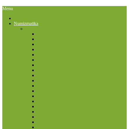
Menu
Numizmatika
Afrika
Bostvana
Čadas
Egiptas
Eritrėja
Etiopia
Gana
Gofo sala
Kenija
Kongo Demokratinė Respublika
Lesotas
Liberija
Madagaskaras
Malavis
Marokas
Mauricijus
Mauritanija
Mozambikas
Namibija
Nigerija