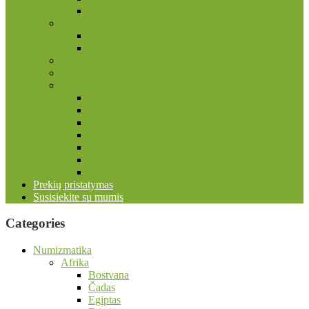
Pašto ženklų albumai
Filokartijos reikmenys
Atvirukų, nuotraukų albumai
Įmautės atvirukams ir nuotraukoms
Kita
Kolekcinių kortelių priedai
Numizmatikos reikmenys
Dėžės, dėžutės, lagaminai
Įmautės monetoms
Kapsulės
Kita
Monetų albumai
Monetų holderiai
Valymo priemonės
Prekių pristatymas
Susisiekite su mumis
Categories
Numizmatika
Afrika
Bostvana
Čadas
Egiptas