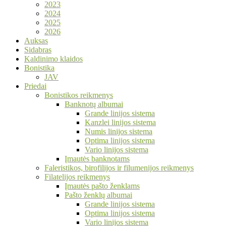
2023
2024
2025
2026
Auksas
Sidabras
Kaldinimo klaidos
Bonistika
JAV
Priedai
Bonistikos reikmenys
Banknotų albumai
Grande linijos sistema
Kanzlei linijos sistema
Numis linijos sistema
Optima linijos sistema
Vario linijos sistema
Įmautės banknotams
Faleristikos, birofilijos ir filumenijos reikmenys
Filatelijos reikmenys
Įmautės pašto ženklams
Pašto ženklų albumai
Grande linijos sistema
Optima linijos sistema
Vario linijos sistema