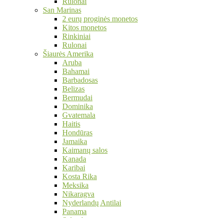
Rulonai
San Marinas
2 eurų proginės monetos
Kitos monetos
Rinkiniai
Rulonai
Šiaurės Amerika
Aruba
Bahamai
Barbadosas
Belizas
Bermudai
Dominika
Gvatemala
Haitis
Hondūras
Jamaika
Kaimanų salos
Kanada
Karibai
Kosta Rika
Meksika
Nikaragva
Nyderlandų Antilai
Panama