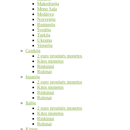
Makedonija
Meno Sala
Moldova
Norvegija
Rumunija
Švedija
Turkija
Ukraina
Vengrija
Graikija
2 eurų proginės monetos
Kitos monetos
Rinkiniai
Rulonai
Ispanija
2 eurų proginės monetos
Kitos monetos
Rinkiniai
Rulonai
Italija
2 eurų proginės monetos
Kitos monetos
Rinkiniai
Rulonai
Kipras