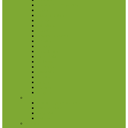
Bosnija ir Hercegovina
Čekija
Didžioji Britanija
Džersis
Gibraltaras
Islandija
Jungtinė Karalystė
Kroatija
Lenkija
Makedonija
Meno Sala
Moldova
Norvegija
Rumunija
Švedija
Turkija
Ukraina
Vengrija
Graikija
2 eurų proginės monetos
Kitos monetos
Rinkiniai
Rulonai
Ispanija