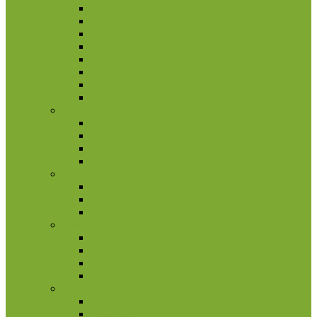
Pietų Afrikos Respublika
Ruanda
Seišeliai
Somalis
Stoltenhoff sala
Svazilandas
Tristanas da Kunja
Uganda
Airija
2 eurų proginės monetos
Kitos monetos
Rinkiniai
Rulonai
Andora
2 eurų proginės monetos
Kitos monetos
Rinkiniai
Austrija
Kitos monetos
Rinkiniai
Rulonai
2 eurų proginės monetos
Azija
Afganistanas
Armėnija