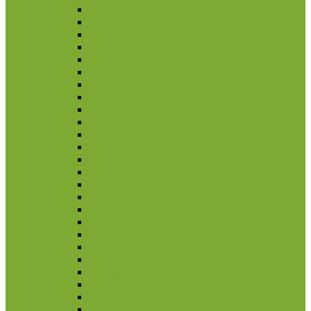
Azerbaidžanas
Bahrainas
Brunėjus
Butanas
Honkongas
Indija
Indonezija
Irakas
Iranas
Izraelis
Japonija
Jemenas
Jordanija
Jungtiniai Arabų Emyratai
Kalnų Karabachas
Kambodža
Kataras
Kazachstanas
Kinija
Kirgizija
Laosas
Libanas
Malaizija
Nepalas
Omanas