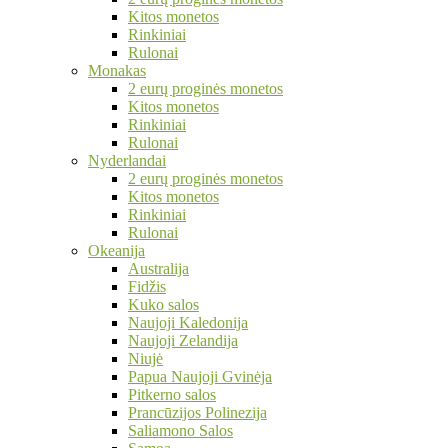
Kitos monetos
Rinkiniai
Rulonai
Monakas
2 eurų proginės monetos
Kitos monetos
Rinkiniai
Rulonai
Nyderlandai
2 eurų proginės monetos
Kitos monetos
Rinkiniai
Rulonai
Okeanija
Australija
Fidžis
Kuko salos
Naujoji Kaledonija
Naujoji Zelandija
Niujė
Papua Naujoji Gvinėja
Pitkerno salos
Prancūzijos Polinezija
Saliamono Salos