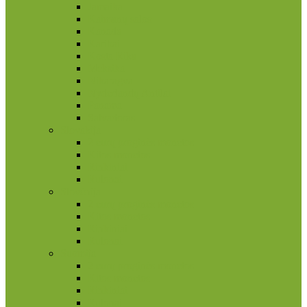
Jamaika
Kaimanų salos
Kanada
Karibai
Kosta Rika
Meksika
Nikaragva
Nyderlandų Antilai
Panama
Salvadoras
Slovakija
2 eurų proginės monetos
Kitos monetos
Rinkiniai
Rulonai
Slovėnija
2 eurų proginės monetos
Kitos monetos
Rinkiniai
Rulonai
Suomija
2 eurų proginės monetos
Kitos monetos
Rinkiniai
Rulonai