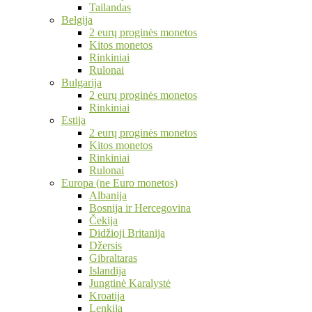
Tailandas
Belgija
2 eurų proginės monetos
Kitos monetos
Rinkiniai
Rulonai
Bulgarija
2 eurų proginės monetos
Rinkiniai
Estija
2 eurų proginės monetos
Kitos monetos
Rinkiniai
Rulonai
Europa (ne Euro monetos)
Albanija
Bosnija ir Hercegovina
Čekija
Didžioji Britanija
Džersis
Gibraltaras
Islandija
Jungtinė Karalystė
Kroatija
Lenkija