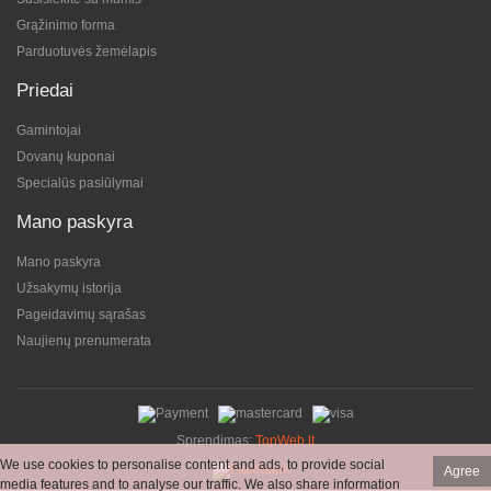
Grąžinimo forma
Parduotuvės žemėlapis
Priedai
Gamintojai
Dovanų kuponai
Specialūs pasiūlymai
Mano paskyra
Mano paskyra
Užsakymų istorija
Pageidavimų sąrašas
Naujienų prenumerata
Sprendimas:
TopWeb.lt
We use cookies to personalise content and ads, to provide social
Agree
media features and to analyse our traffic. We also share information