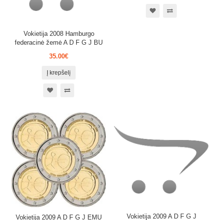
Vokietija 2008 Hamburgo
federacinė žemė A D F G J BU
35.00€
Į krepšelį
Vokietija 2009 A D F G J
Vokietija 2009 A D F G J EMU