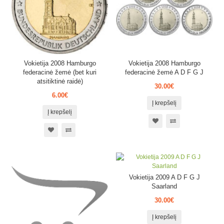
Vokietija 2008 Hamburgo
Vokietija 2008 Hamburgo
federacinė žemė (bet kuri
federacinė žemė A D F G J
atsitiktinė raidė)
30.00€
6.00€
Į krepšelį
Į krepšelį
Vokietija 2009 A D F G J
Saarland
30.00€
Į krepšelį