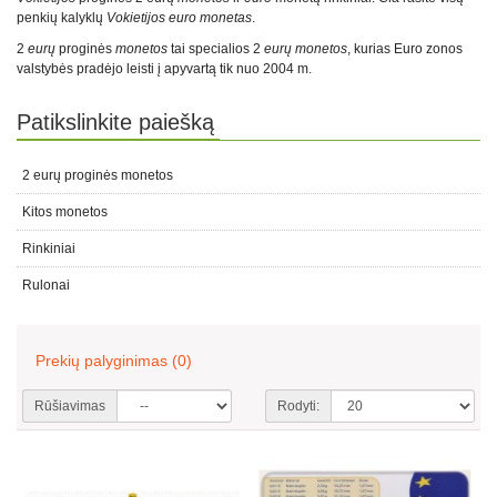
penkių kalyklų
Vokietijos euro monetas
.
2
eurų
proginės
monetos
tai specialios 2
eurų monetos
, kurias Euro zonos
valstybės pradėjo leisti į apyvartą tik nuo 2004 m
.
Patikslinkite paiešką
2 eurų proginės monetos
Kitos monetos
Rinkiniai
Rulonai
Prekių palyginimas (0)
Rūšiavimas
Rodyti: