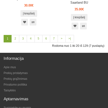
Saarland BU
30.00€
35.00€
Į krepšelį
Į krepšelį
1
2
3
4
5
6
7
>
>|
Rodoma nuo 1 iki 20 iš 129 (7 puslapių)
Informacija
Apie mus
Prekių pristatymas
Prekių grąžinimas
Privatumo politika
Taisyklės
Aptarnavimas
Susisiekite su mumis