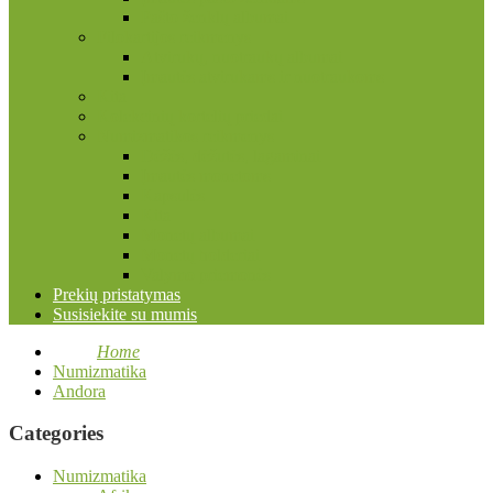
Pašto ženklų albumai
Filokartijos reikmenys
Atvirukų, nuotraukų albumai
Įmautės atvirukams ir nuotraukoms
Kita
Kolekcinių kortelių priedai
Numizmatikos reikmenys
Dėžės, dėžutės, lagaminai
Įmautės monetoms
Kapsulės
Kita
Monetų albumai
Monetų holderiai
Valymo priemonės
Prekių pristatymas
Susisiekite su mumis
Home
Numizmatika
Andora
Categories
Numizmatika