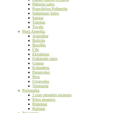
Pitkerno salos
Prancūzijos Polinezija
Saliamono Salos
Samoa
Tokelau
Tuvalu
Pietų Amerika
Argentina
Bolivija
Brazilija
Čilė
Ekvadoras
Folklando salos
Gajana
Kolumbija
Paragvajus
Peru
Urugvajus
Venesuela
Portugalija
2 eurų proginės monetos
Kitos monetos
Rinkiniai
Rulonai