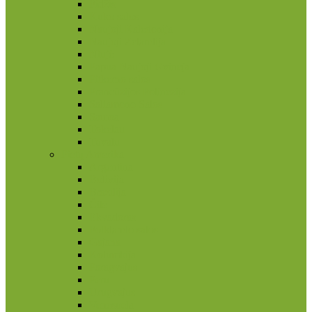
Fidžis
Kuko salos
Naujoji Kaledonija
Naujoji Zelandija
Niujė
Papua Naujoji Gvinėja
Pitkerno salos
Prancūzijos Polinezija
Saliamono Salos
Samoa
Tokelau
Tuvalu
Pietų Amerika
Argentina
Bolivija
Brazilija
Čilė
Ekvadoras
Folklando salos
Gajana
Kolumbija
Paragvajus
Peru
Urugvajus
Venesuela