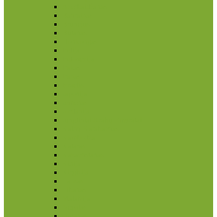
Azerbaidžanas
Bahrainas
Brunėjus
Butanas
Honkongas
Indija
Indonezija
Irakas
Iranas
Izraelis
Japonija
Jemenas
Jordanija
Jungtiniai Arabų Emyratai
Kalnų Karabachas
Kambodža
Kataras
Kazachstanas
Kinija
Kirgizija
Laosas
Libanas
Malaizija
Nepalas
Omanas