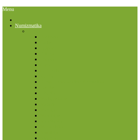
Menu
Numizmatika
Afrika
Bostvana
Čadas
Egiptas
Eritrėja
Etiopia
Gana
Gofo sala
Kenija
Kongo Demokratinė Respublika
Lesotas
Liberija
Madagaskaras
Malavis
Marokas
Mauricijus
Mauritanija
Mozambikas
Namibija
Nigerija