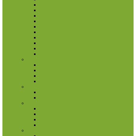
Pakistanas
Pietų Korėja
Rusija
Rytų Timoras
Saudo Arabija
Šiaurės Korėja
Singapūras
Sirija
Tadžikija
Tailandas
Belgija
2 eurų proginės monetos
Kitos monetos
Rinkiniai
Rulonai
Bulgarija
2 eurų proginės monetos
Rinkiniai
Estija
2 eurų proginės monetos
Kitos monetos
Rinkiniai
Rulonai
Europa (ne Euro monetos)
Albanija