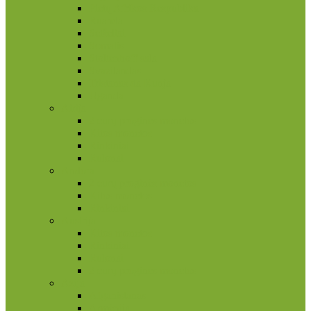
Pietų Afrikos Respublika
Ruanda
Seišeliai
Somalis
Stoltenhoff sala
Svazilandas
Tristanas da Kunja
Uganda
Airija
2 eurų proginės monetos
Kitos monetos
Rinkiniai
Rulonai
Andora
2 eurų proginės monetos
Kitos monetos
Rinkiniai
Austrija
Kitos monetos
Rinkiniai
Rulonai
2 eurų proginės monetos
Azija
Afganistanas
Armėnija