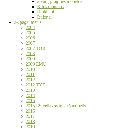
2 eurų proginės monetos
Kitos monetos
Rinkiniai
Rulonai
2€ pagal metus
2004
2005
2006
2007
2007 TOR
2008
2009
2009 EMU
2010
2011
2012
2012 TYE
2013
2014
2015
2015 ES vėliavos trisdešimtmetis
2016
2017
2018
2019