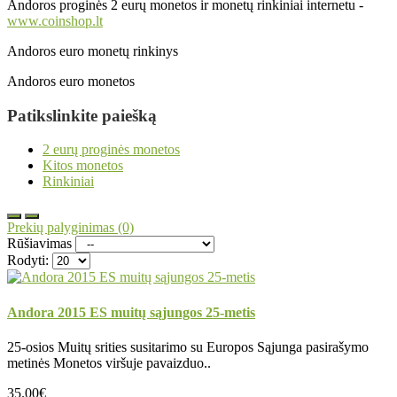
Andoros proginės 2 eurų monetos ir monetų rinkiniai internetu -
www.coinshop.lt
Andoros euro monetų rinkinys
Andoros euro monetos
Patikslinkite paiešką
2 eurų proginės monetos
Kitos monetos
Rinkiniai
Prekių palyginimas (0)
Rūšiavimas
Rodyti:
Andora 2015 ES muitų sąjungos 25-metis
25-osios Muitų srities susitarimo su Europos Sąjunga pasirašymo
metinės Monetos viršuje pavaizduo..
35.00€