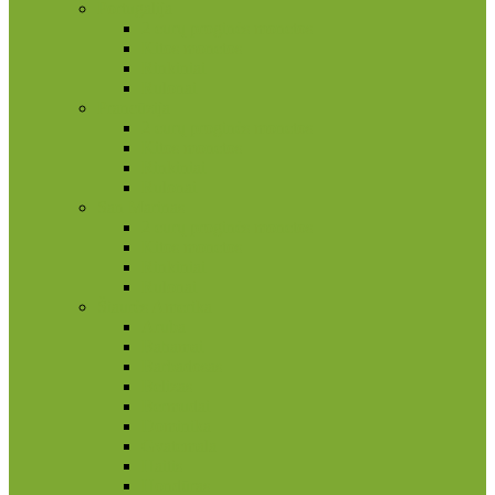
Portugalija
2 eurų proginės monetos
Kitos monetos
Rinkiniai
Rulonai
Prancūzija
2 eurų proginės monetos
Kitos monetos
Rinkiniai
Rulonai
San Marinas
2 eurų proginės monetos
Kitos monetos
Rinkiniai
Rulonai
Šiaurės Amerika
Aruba
Bahamai
Barbadosas
Belizas
Bermudai
Dominika
Gvatemala
Haitis
Hondūras