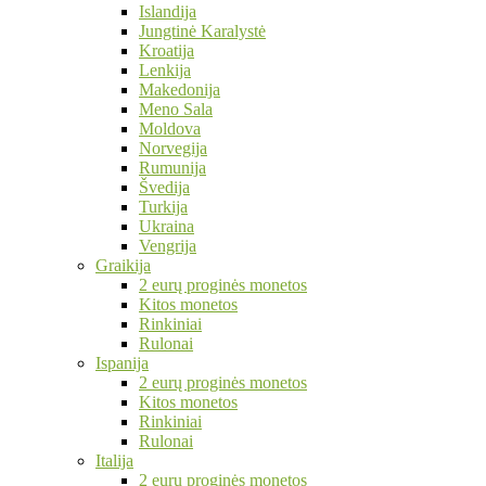
Islandija
Jungtinė Karalystė
Kroatija
Lenkija
Makedonija
Meno Sala
Moldova
Norvegija
Rumunija
Švedija
Turkija
Ukraina
Vengrija
Graikija
2 eurų proginės monetos
Kitos monetos
Rinkiniai
Rulonai
Ispanija
2 eurų proginės monetos
Kitos monetos
Rinkiniai
Rulonai
Italija
2 eurų proginės monetos