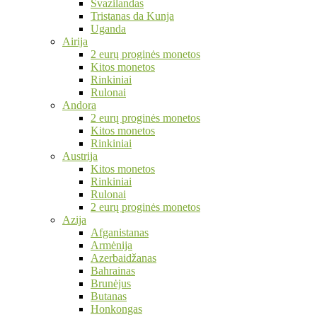
Svazilandas
Tristanas da Kunja
Uganda
Airija
2 eurų proginės monetos
Kitos monetos
Rinkiniai
Rulonai
Andora
2 eurų proginės monetos
Kitos monetos
Rinkiniai
Austrija
Kitos monetos
Rinkiniai
Rulonai
2 eurų proginės monetos
Azija
Afganistanas
Armėnija
Azerbaidžanas
Bahrainas
Brunėjus
Butanas
Honkongas