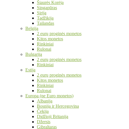
Šiaurės Korėja
Singapūras
Sirija
Tadžikija
Tailandas
Belgija
2 eurų proginės monetos
Kitos monetos
Rinkiniai
Rulonai
Bulgarija
2 eurų proginės monetos
Rinkiniai
Estija
2 eurų proginės monetos
Kitos monetos
Rinkiniai
Rulonai
Europa (ne Euro monetos)
Albanija
Bosnija ir Hercegovina
Čekija
Didžioji Britanija
Džersis
Gibraltaras