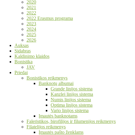
2020
2021
2022
2022 Erasmus programa
2023
2024
2025
2026
Auksas
Sidabras
Kaldinimo klaidos
Bonistika
JAV
Priedai
Bonistikos reikmenys
Banknotų albumai
Grande linijos sistema
Kanzlei linijos sistema
Numis linijos sistema
Optima linijos sistema
Vario linijos sistema
Įmautės banknotams
Faleristikos, birofilijos ir filumenijos reikmenys
Filatelijos reikmenys
Įmautės pašto ženklams