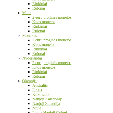
Rinkiniai
Rulonai
Malta
2 eurų proginės monetos
Kitos monetos
Rinkiniai
Rulonai
Monakas
2 eurų proginės monetos
Kitos monetos
Rinkiniai
Rulonai
Nyderlandai
2 eurų proginės monetos
Kitos monetos
Rinkiniai
Rulonai
Okeanija
Australija
Fidžis
Kuko salos
Naujoji Kaledonija
Naujoji Zelandija
Niujė
Papua Naujoji Gvinėja