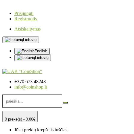
Prisijungti
Registruotis
Atsiskaitymas
Lietuvių
English
Lietuvių
+370 673 48248
info@coinshop.lt
0 prekė(s) - 0.00€
Jūsų prekių krepšelis tuščias