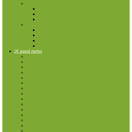
Vatikanas
2 eurų proginės monetos
Kitos monetos
Rinkiniai
Vokietija
2 eurų proginės monetos
Kitos monetos
Rinkiniai
Rulonai
2€ pagal metus
2004
2005
2006
2007
2007 TOR
2008
2009
2009 EMU
2010
2011
2012
2012 TYE
2013
2014
2015