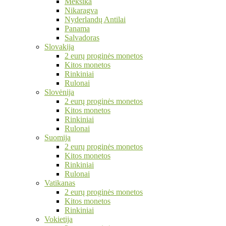
Meksika
Nikaragva
Nyderlandų Antilai
Panama
Salvadoras
Slovakija
2 eurų proginės monetos
Kitos monetos
Rinkiniai
Rulonai
Slovėnija
2 eurų proginės monetos
Kitos monetos
Rinkiniai
Rulonai
Suomija
2 eurų proginės monetos
Kitos monetos
Rinkiniai
Rulonai
Vatikanas
2 eurų proginės monetos
Kitos monetos
Rinkiniai
Vokietija