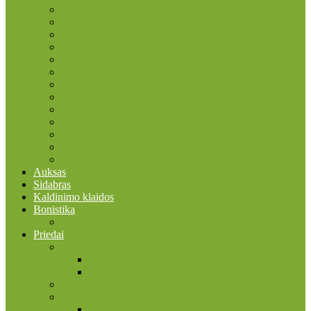
2015 ES vėliavos trisdešimtmetis
2016
2017
2018
2019
2020
2021
2022
2022 Erasmus programa
2023
2024
2025
2026
Auksas
Sidabras
Kaldinimo klaidos
Bonistika
JAV
Priedai
Bonistikos reikmenys
Banknotų albumai
Įmautės banknotams
Faleristikos, birofilijos ir filumenijos reikmenys
Filatelijos reikmenys
Įmautės pašto ženklams