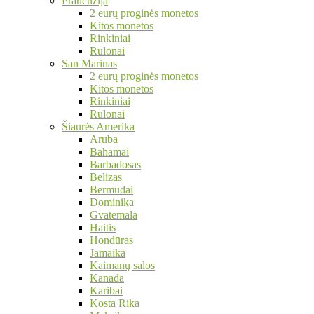
Prancūzija
2 eurų proginės monetos
Kitos monetos
Rinkiniai
Rulonai
San Marinas
2 eurų proginės monetos
Kitos monetos
Rinkiniai
Rulonai
Šiaurės Amerika
Aruba
Bahamai
Barbadosas
Belizas
Bermudai
Dominika
Gvatemala
Haitis
Hondūras
Jamaika
Kaimanų salos
Kanada
Karibai
Kosta Rika