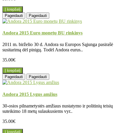
Į krepšelį
Pageidauti
Pageidauti
Andora 2015 Euro monetų BU rinkinys
2011 m. birželio 30 d. Andora su Europos Sąjunga pasirašė
susitarimą dėl pinigų. Todėl Andora eurus..
35.00€
Į krepšelį
Pageidauti
Pageidauti
Andora 2015 Lygus amžius
30-osios pilnametystės amžiaus nustatymo ir politinių teisių
suteikimo 18 metų sulaukusiems vyr..
35.00€
Į krepšelį