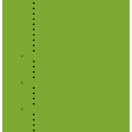
Jamaika
Kaimanų salos
Kanada
Karibai
Kosta Rika
Meksika
Nikaragva
Nyderlandų Antilai
Panama
Salvadoras
Slovakija
2 eurų proginės monetos
Kitos monetos
Rinkiniai
Rulonai
Slovėnija
2 eurų proginės monetos
Kitos monetos
Rinkiniai
Rulonai
Suomija
2 eurų proginės monetos
Kitos monetos
Rinkiniai
Rulonai