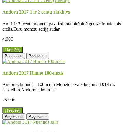
Andora 2017 1 ir 2 centų rinkinys
Ant 1 ir 2 centų monetų pavaizduota pirėninė gemzė ir auksinis
erelis.Eurų monetų seriją sudar..
4.00€
Į krepšelį
Pageidauti
Pageidauti
Andora 2017 Himno 100-metis
Andoros himnui – 100 metų Monetoje vaizduojama 1914 m.
paskelbto Andoros himno na..
25.00€
Į krepšelį
Pageidauti
Pageidauti