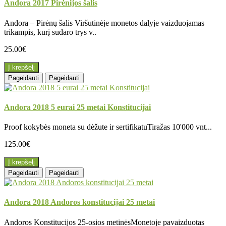
Andora 2017 Pirėnijos šalis
Andora – Pirėnų šalis Viršutinėje monetos dalyje vaizduojamas
trikampis, kurį sudaro trys v..
25.00€
Į krepšelį
Pageidauti
Pageidauti
Andora 2018 5 eurai 25 metai Konstitucijai
Proof kokybės moneta su dėžute ir sertifikatuTiražas 10'000 vnt...
125.00€
Į krepšelį
Pageidauti
Pageidauti
Andora 2018 Andoros konstitucijai 25 metai
Andoros Konstitucijos 25-osios metinėsMonetoje pavaizduotas