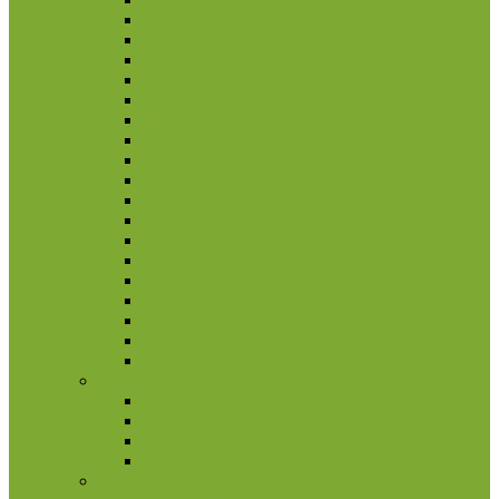
Bosnija ir Hercegovina
Čekija
Didžioji Britanija
Džersis
Gibraltaras
Islandija
Jungtinė Karalystė
Kroatija
Lenkija
Makedonija
Meno Sala
Moldova
Norvegija
Rumunija
Švedija
Turkija
Ukraina
Vengrija
Graikija
2 eurų proginės monetos
Kitos monetos
Rinkiniai
Rulonai
Ispanija