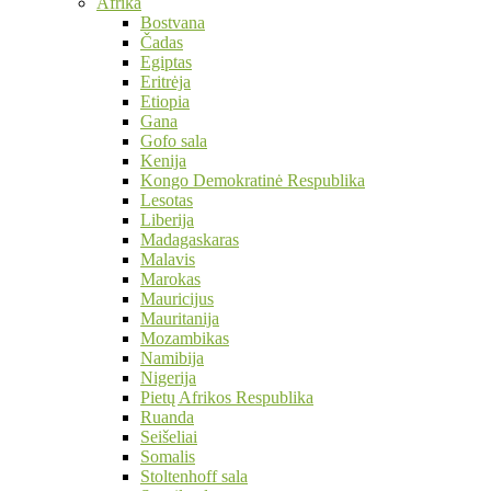
Afrika
Bostvana
Čadas
Egiptas
Eritrėja
Etiopia
Gana
Gofo sala
Kenija
Kongo Demokratinė Respublika
Lesotas
Liberija
Madagaskaras
Malavis
Marokas
Mauricijus
Mauritanija
Mozambikas
Namibija
Nigerija
Pietų Afrikos Respublika
Ruanda
Seišeliai
Somalis
Stoltenhoff sala