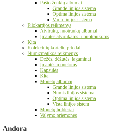
Pašto ženklų albumai
Grande linijos sistema
Optima linijos sistema
Vario linijos sistema
Filokartijos reikmenys
Atvirukų, nuotraukų albumai
Įmautės atvirukams ir nuotraukoms
Kita
Kolekcinių kortelių priedai
Numizmatikos reikmenys
Dėžės, dėžutės, lagaminai
Įmautės monetoms
Kapsulės
Kita
Monetų albumai
Grande linijos sistema
Numis linijos sistema
Optima linijos sistema
Vista linijos sistem
Monetų holderiai
Valymo priemonės
Andora