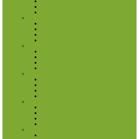
Kitos monetos
Rinkiniai
Rulonai
Liuksemburgas
2 eurų proginės monetos
Kitos monetos
Rinkiniai
Rulonai
Malta
2 eurų proginės monetos
Kitos monetos
Rinkiniai
Rulonai
Monakas
2 eurų proginės monetos
Kitos monetos
Rinkiniai
Rulonai
Nyderlandai
2 eurų proginės monetos
Kitos monetos
Rinkiniai
Rulonai
Okeanija
Australija