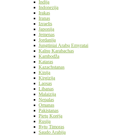
Indija
Indonezija
Irakas
Iranas
Izraelis
Japonija
Jemenas
Jordanija
Jungtiniai Arabų Emyratai
Kalnų Karabachas
Kambodža
Kataras
Kazachstanas
Kinija
Kirgizija
Laosas
Libanas
Malaizija
Nepalas
Omanas
Pakistanas
Pietų Korėja
Rusija
Rytų Timoras
Saudo Arabija