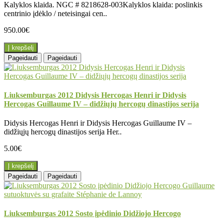
Kalyklos klaida. NGC # 8218628-003Kalyklos klaida: poslinkis
centrinio įdėklo / neteisingai cen..
950.00€
Į krepšelį
Pageidauti
Pageidauti
Liuksemburgas 2012 Didysis Hercogas Henri ir Didysis
Hercogas Guillaume IV – didžiųjų hercogų dinastijos serija
Didysis Hercogas Henri ir Didysis Hercogas Guillaume IV –
didžiųjų hercogų dinastijos serija Her..
5.00€
Į krepšelį
Pageidauti
Pageidauti
Liuksemburgas 2012 Sosto įpėdinio Didžiojo Hercogo