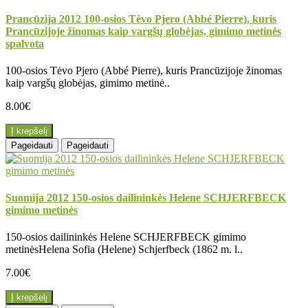
Prancūzija 2012 100-osios Tėvo Pjero (Abbé Pierre), kuris
Prancūzijoje žinomas kaip vargšų globėjas, gimimo metinės
spalvota
100-osios Tėvo Pjero (Abbé Pierre), kuris Prancūzijoje žinomas
kaip vargšų globėjas, gimimo metinė..
8.00€
Į krepšelį
Pageidauti
Pageidauti
Suomija 2012 150-osios dailininkės Helene SCHJERFBECK
gimimo metinės
150-osios dailininkės Helene SCHJERFBECK gimimo
metinėsHelena Sofia (Helene) Schjerfbeck (1862 m. l..
7.00€
Į krepšelį