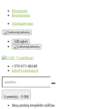
Prisijungti
Registruotis
Atsiskaitymas
Lietuvių
English
Lietuvių
+370 673 48248
info@coinshop.lt
0 prekė(s) - 0.00€
Jūsų prekių krepšelis tuščias