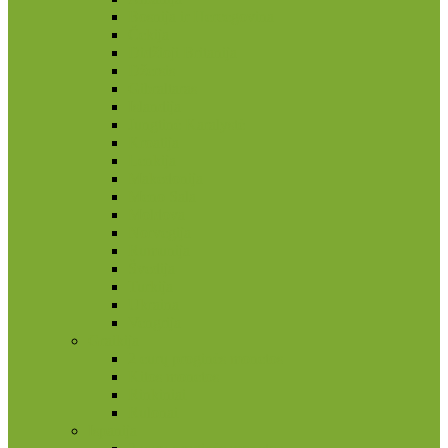
Bosnija ir Hercegovina
Čekija
Didžioji Britanija
Džersis
Gibraltaras
Islandija
Jungtinė Karalystė
Kroatija
Lenkija
Makedonija
Meno Sala
Moldova
Norvegija
Rumunija
Švedija
Turkija
Ukraina
Vengrija
Graikija
2 eurų proginės monetos
Kitos monetos
Rinkiniai
Rulonai
Ispanija