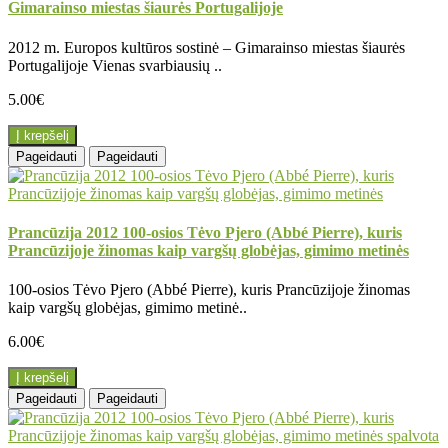
Gimarainso miestas šiaurės Portugalijoje
2012 m. Europos kultūros sostinė – Gimarainso miestas šiaurės
Portugalijoje Vienas svarbiausių ..
5.00€
Į krepšelį
Pageidauti
Pageidauti
Prancūzija 2012 100-osios Tėvo Pjero (Abbé Pierre), kuris
Prancūzijoje žinomas kaip vargšų globėjas, gimimo metinės
100-osios Tėvo Pjero (Abbé Pierre), kuris Prancūzijoje žinomas
kaip vargšų globėjas, gimimo metinė..
6.00€
Į krepšelį
Pageidauti
Pageidauti