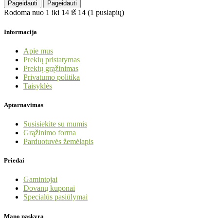
Pageidauti
Pageidauti
Rodoma nuo 1 iki 14 iš 14 (1 puslapių)
Informacija
Apie mus
Prekių pristatymas
Prekių grąžinimas
Privatumo politika
Taisyklės
Aptarnavimas
Susisiekite su mumis
Grąžinimo forma
Parduotuvės žemėlapis
Priedai
Gamintojai
Dovanų kuponai
Specialūs pasiūlymai
Mano paskyra