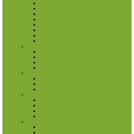
Pietų Afrikos Respublika
Ruanda
Seišeliai
Somalis
Stoltenhoff sala
Svazilandas
Tristanas da Kunja
Uganda
Airija
2 eurų proginės monetos
Kitos monetos
Rinkiniai
Rulonai
Andora
2 eurų proginės monetos
Kitos monetos
Rinkiniai
Austrija
Kitos monetos
Rinkiniai
Rulonai
2 eurų proginės monetos
Azija
Afganistanas
Armėnija