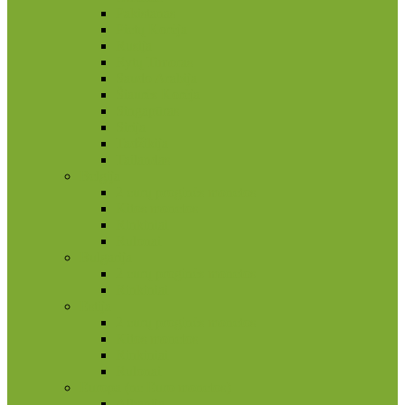
Pakistanas
Pietų Korėja
Rusija
Rytų Timoras
Saudo Arabija
Šiaurės Korėja
Singapūras
Sirija
Tadžikija
Tailandas
Belgija
2 eurų proginės monetos
Kitos monetos
Rinkiniai
Rulonai
Bulgarija
2 eurų proginės monetos
Rinkiniai
Estija
2 eurų proginės monetos
Kitos monetos
Rinkiniai
Rulonai
Europa (ne Euro monetos)
Albanija