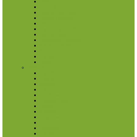
Fidžis
Kuko salos
Naujoji Kaledonija
Naujoji Zelandija
Niujė
Papua Naujoji Gvinėja
Pitkerno salos
Prancūzijos Polinezija
Saliamono Salos
Samoa
Tokelau
Tuvalu
Pietų Amerika
Argentina
Bolivija
Brazilija
Čilė
Ekvadoras
Folklando salos
Gajana
Kolumbija
Paragvajus
Peru
Urugvajus
Venesuela