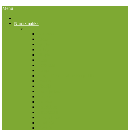
Menu
Numizmatika
Afrika
Bostvana
Čadas
Egiptas
Eritrėja
Etiopia
Gana
Gofo sala
Kenija
Kongo Demokratinė Respublika
Lesotas
Liberija
Madagaskaras
Malavis
Marokas
Mauricijus
Mauritanija
Mozambikas
Namibija
Nigerija