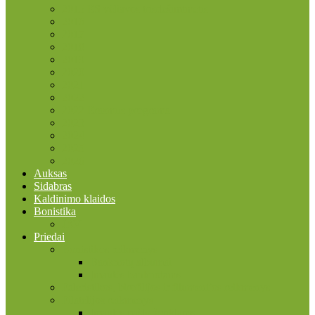
2015 ES vėliavos trisdešimtmetis
2016
2017
2018
2019
2020
2021
2022
2022 Erasmus programa
2023
2024
2025
2026
Auksas
Sidabras
Kaldinimo klaidos
Bonistika
JAV
Priedai
Bonistikos reikmenys
Banknotų albumai
Įmautės banknotams
Faleristikos, birofilijos ir filumenijos reikmenys
Filatelijos reikmenys
Įmautės pašto ženklams