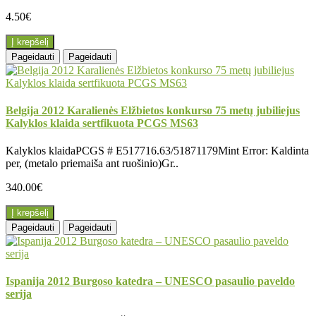
4.50€
Į krepšelį
Pageidauti
Pageidauti
Belgija 2012 Karalienės Elžbietos konkurso 75 metų jubiliejus
Kalyklos klaida sertfikuota PCGS MS63
Kalyklos klaidaPCGS # E517716.63/51871179Mint Error: Kaldinta
per, (metalo priemaiša ant ruošinio)Gr..
340.00€
Į krepšelį
Pageidauti
Pageidauti
Ispanija 2012 Burgoso katedra – UNESCO pasaulio paveldo
serija