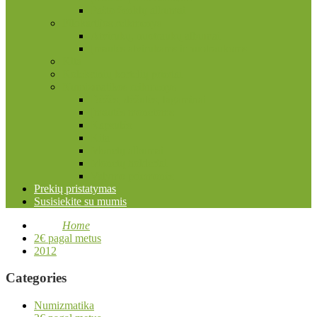
Pašto ženklų albumai
Filokartijos reikmenys
Atvirukų, nuotraukų albumai
Įmautės atvirukams ir nuotraukoms
Kita
Kolekcinių kortelių priedai
Numizmatikos reikmenys
Dėžės, dėžutės, lagaminai
Įmautės monetoms
Kapsulės
Kita
Monetų albumai
Monetų holderiai
Valymo priemonės
Prekių pristatymas
Susisiekite su mumis
Home
2€ pagal metus
2012
Categories
Numizmatika