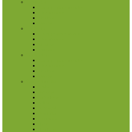
Portugalija
2 eurų proginės monetos
Kitos monetos
Rinkiniai
Rulonai
Prancūzija
2 eurų proginės monetos
Kitos monetos
Rinkiniai
Rulonai
San Marinas
2 eurų proginės monetos
Kitos monetos
Rinkiniai
Rulonai
Šiaurės Amerika
Aruba
Bahamai
Barbadosas
Belizas
Bermudai
Dominika
Gvatemala
Haitis
Hondūras