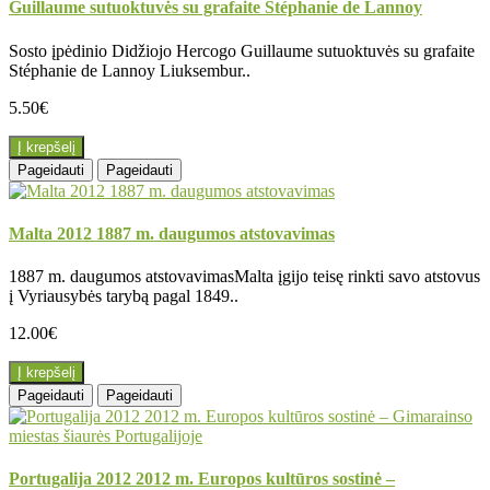
Guillaume sutuoktuvės su grafaite Stéphanie de Lannoy
Sosto įpėdinio Didžiojo Hercogo Guillaume sutuoktuvės su grafaite
Stéphanie de Lannoy Liuksembur..
5.50€
Į krepšelį
Pageidauti
Pageidauti
Malta 2012 1887 m. daugumos atstovavimas
1887 m. daugumos atstovavimasMalta įgijo teisę rinkti savo atstovus
į Vyriausybės tarybą pagal 1849..
12.00€
Į krepšelį
Pageidauti
Pageidauti
Portugalija 2012 2012 m. Europos kultūros sostinė –