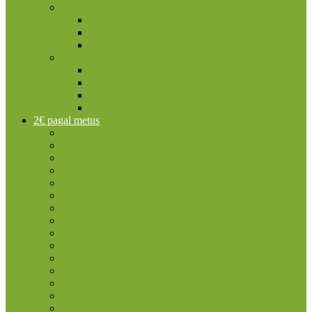
Vatikanas
2 eurų proginės monetos
Kitos monetos
Rinkiniai
Vokietija
2 eurų proginės monetos
Kitos monetos
Rinkiniai
Rulonai
2€ pagal metus
2004
2005
2006
2007
2007 TOR
2008
2009
2009 EMU
2010
2011
2012
2012 TYE
2013
2014
2015