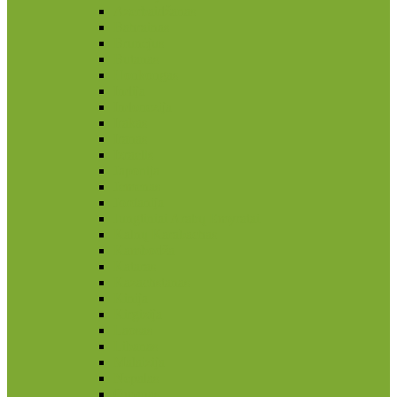
Azerbaidžanas
Bahrainas
Brunėjus
Butanas
Honkongas
Indija
Indonezija
Irakas
Iranas
Izraelis
Japonija
Jemenas
Jordanija
Jungtiniai Arabų Emyratai
Kalnų Karabachas
Kambodža
Kataras
Kazachstanas
Kinija
Kirgizija
Laosas
Libanas
Malaizija
Nepalas
Omanas