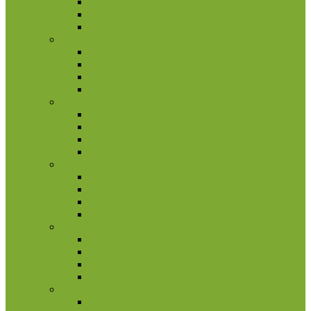
Kitos monetos
Rinkiniai
Rulonai
Liuksemburgas
2 eurų proginės monetos
Kitos monetos
Rinkiniai
Rulonai
Malta
2 eurų proginės monetos
Kitos monetos
Rinkiniai
Rulonai
Monakas
2 eurų proginės monetos
Kitos monetos
Rinkiniai
Rulonai
Nyderlandai
2 eurų proginės monetos
Kitos monetos
Rinkiniai
Rulonai
Okeanija
Australija