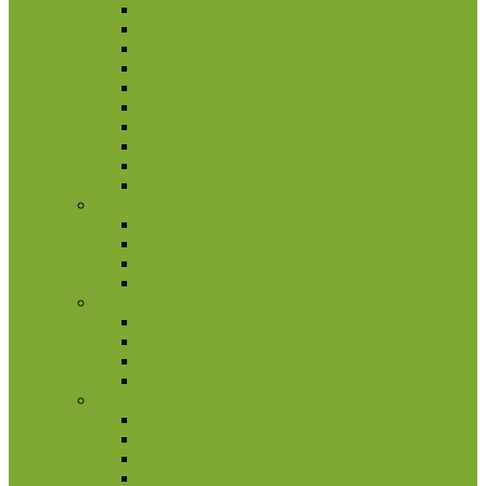
Jamaika
Kaimanų salos
Kanada
Karibai
Kosta Rika
Meksika
Nikaragva
Nyderlandų Antilai
Panama
Salvadoras
Slovakija
2 eurų proginės monetos
Kitos monetos
Rinkiniai
Rulonai
Slovėnija
2 eurų proginės monetos
Kitos monetos
Rinkiniai
Rulonai
Suomija
2 eurų proginės monetos
Kitos monetos
Rinkiniai
Rulonai