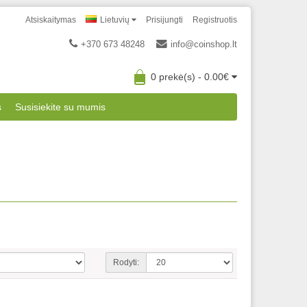
Atsiskaitymas
Lietuvių
Prisijungti
Registruotis
+370 673 48248
info@coinshop.lt
0 prekė(s) - 0.00€
s
Susisiekite su mumis
Rodyti: