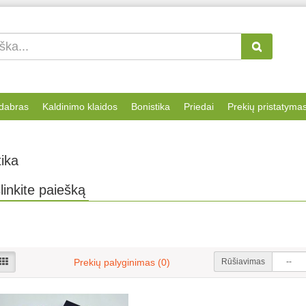
dabras
Kaldinimo klaidos
Bonistika
Priedai
Prekių pristatyma
ika
linkite paiešką
Rūšiavimas
Prekių palyginimas (0)