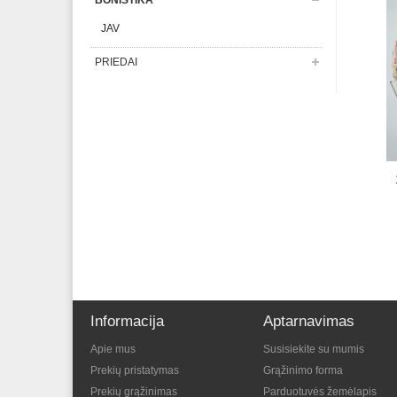
BONISTIKA
JAV
PRIEDAI
Informacija
Aptarnavimas
Apie mus
Susisiekite su mumis
Prekių pristatymas
Grąžinimo forma
Prekių grąžinimas
Parduotuvės žemėlapis