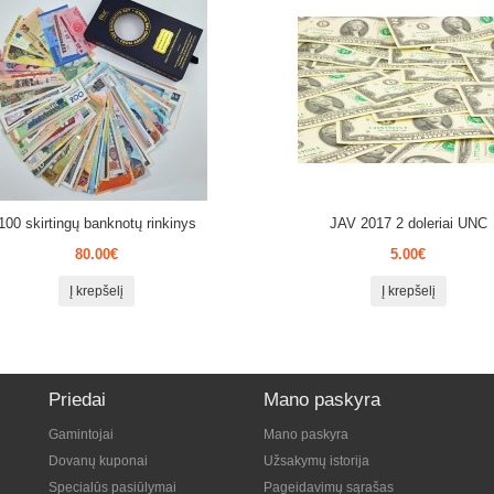
100 skirtingų banknotų rinkinys
JAV 2017 2 doleriai UNC
80.00€
5.00€
Į krepšelį
Į krepšelį
Priedai
Mano paskyra
Gamintojai
Mano paskyra
Dovanų kuponai
Užsakymų istorija
Specialūs pasiūlymai
Pageidavimų sąrašas