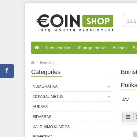
Numizmatika
2€ pagal metus
Auksas
Si
Bonistika
Categories
Bonist
Patiks
NUMIZMATIKA
2€ PAGAL METUS
JAV
AUKSAS
SIDABRAS
KALDINIMO KLAIDOS