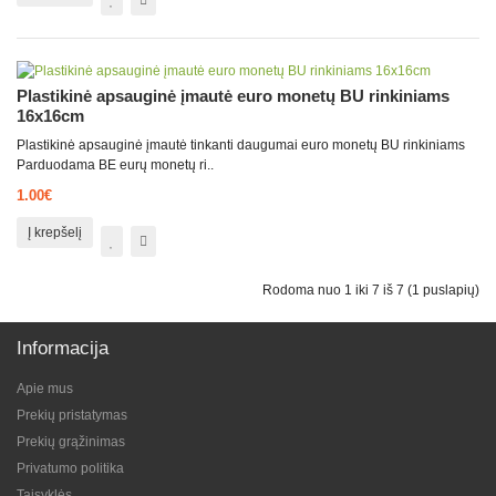
Plastikinė apsauginė įmautė euro monetų BU rinkiniams
16x16cm
Plastikinė apsauginė įmautė tinkanti daugumai euro monetų BU rinkiniams
Parduodama BE eurų monetų ri..
1.00€
Į krepšelį
Rodoma nuo 1 iki 7 iš 7 (1 puslapių)
Informacija
Apie mus
Prekių pristatymas
Prekių grąžinimas
Privatumo politika
Taisyklės