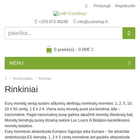
Prisijungti
Registruotis
+370 673 48248
info@coinshop.lt
0 prekė(s) - 0.00€
MENU
Numizmatika
Rinkiniai
Rinkiniai
Eurų monetų seriją sudaro aštuonių skirtingų nominalų monetos: 1, 2, 5, 10,
20 ir 50 centų, 1 € ir 2 €. Viena eurų monetų pusė yra bendroji, kita –
nacionalinė. Pagal nacionalinę pusę galima atpažinti monetą išleidusią šalį.
Monetų bendrųjų pusių dizainą sukūrė Luc Luycx iš Belgijos karališkosios
monetų kalyklos.
Eurų monetose atvaizduota Europos Sąjunga arba Europa – šie atvaizdai
simbolizuoja ES vienybę. 1, 2 ir 5 centų monetose ant gaublio atvaizduota