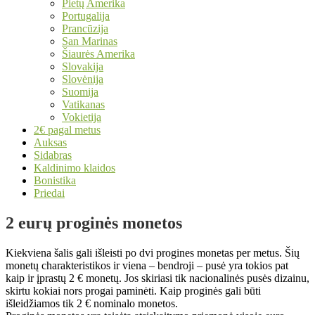
Pietų Amerika
Portugalija
Prancūzija
San Marinas
Šiaurės Amerika
Slovakija
Slovėnija
Suomija
Vatikanas
Vokietija
2€ pagal metus
Auksas
Sidabras
Kaldinimo klaidos
Bonistika
Priedai
2 eurų proginės monetos
Kiekviena šalis gali išleisti po dvi progines monetas per metus. Šių
monetų charakteristikos ir viena – bendroji – pusė yra tokios pat
kaip ir įprastų 2 € monetų. Jos skiriasi tik nacionalinės pusės dizainu,
skirtu kokiai nors progai paminėti. Kaip proginės gali būti
išleidžiamos tik 2 € nominalo monetos.