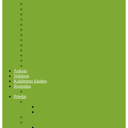
2015 ES vėliavos trisdešimtmetis
2016
2017
2018
2019
2020
2021
2022
2022 Erasmus programa
2023
2024
2025
2026
Auksas
Sidabras
Kaldinimo klaidos
Bonistika
JAV
Priedai
Bonistikos reikmenys
Banknotų albumai
Įmautės banknotams
Faleristikos, birofilijos ir filumenijos reikmenys
Filatelijos reikmenys
Įmautės pašto ženklams