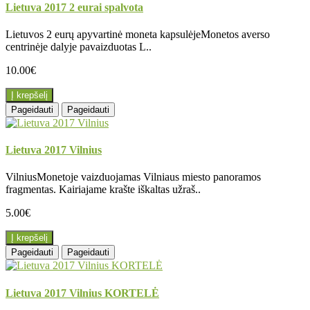
Lietuva 2017 2 eurai spalvota
Lietuvos 2 eurų apyvartinė moneta kapsulėjeMonetos averso
centrinėje dalyje pavaizduotas L..
10.00€
Į krepšelį
Pageidauti
Pageidauti
Lietuva 2017 Vilnius
VilniusMonetoje vaizduojamas Vilniaus miesto panoramos
fragmentas. Kairiajame krašte iškaltas užraš..
5.00€
Į krepšelį
Pageidauti
Pageidauti
Lietuva 2017 Vilnius KORTELĖ