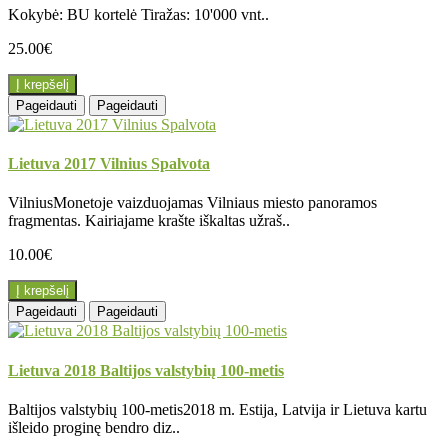
Kokybė: BU kortelė Tiražas: 10'000 vnt..
25.00€
Į krepšelį
Pageidauti
Pageidauti
Lietuva 2017 Vilnius Spalvota
VilniusMonetoje vaizduojamas Vilniaus miesto panoramos
fragmentas. Kairiajame krašte iškaltas užraš..
10.00€
Į krepšelį
Pageidauti
Pageidauti
Lietuva 2018 Baltijos valstybių 100-metis
Baltijos valstybių 100-metis2018 m. Estija, Latvija ir Lietuva kartu
išleido proginę bendro diz..