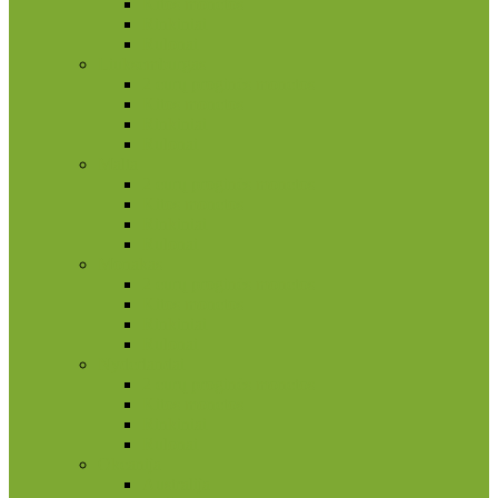
Kitos monetos
Rinkiniai
Rulonai
Liuksemburgas
2 eurų proginės monetos
Kitos monetos
Rinkiniai
Rulonai
Malta
2 eurų proginės monetos
Kitos monetos
Rinkiniai
Rulonai
Monakas
2 eurų proginės monetos
Kitos monetos
Rinkiniai
Rulonai
Nyderlandai
2 eurų proginės monetos
Kitos monetos
Rinkiniai
Rulonai
Okeanija
Australija