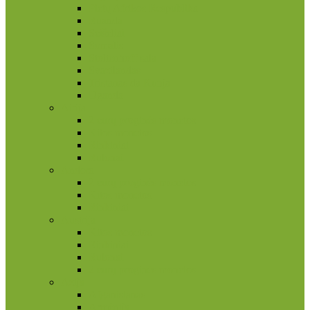
Pietų Afrikos Respublika
Ruanda
Seišeliai
Somalis
Stoltenhoff sala
Svazilandas
Tristanas da Kunja
Uganda
Airija
2 eurų proginės monetos
Kitos monetos
Rinkiniai
Rulonai
Andora
2 eurų proginės monetos
Kitos monetos
Rinkiniai
Austrija
Kitos monetos
Rinkiniai
Rulonai
2 eurų proginės monetos
Azija
Afganistanas
Armėnija