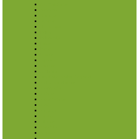
Azerbaidžanas
Bahrainas
Brunėjus
Butanas
Honkongas
Indija
Indonezija
Irakas
Iranas
Izraelis
Japonija
Jemenas
Jordanija
Jungtiniai Arabų Emyratai
Kalnų Karabachas
Kambodža
Kataras
Kazachstanas
Kinija
Kirgizija
Laosas
Libanas
Malaizija
Nepalas
Omanas