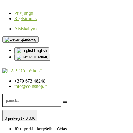
Prisijungti
Registruotis
Atsiskaitymas
Lietuvių
English
Lietuvių
+370 673 48248
info@coinshop.lt
0 prekė(s) - 0.00€
Jūsų prekių krepšelis tuščias