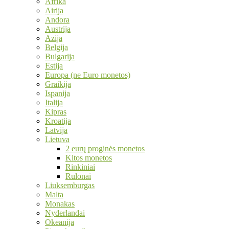
Afrika
Airija
Andora
Austrija
Azija
Belgija
Bulgarija
Estija
Europa (ne Euro monetos)
Graikija
Ispanija
Italija
Kipras
Kroatija
Latvija
Lietuva
2 eurų proginės monetos
Kitos monetos
Rinkiniai
Rulonai
Liuksemburgas
Malta
Monakas
Nyderlandai
Okeanija