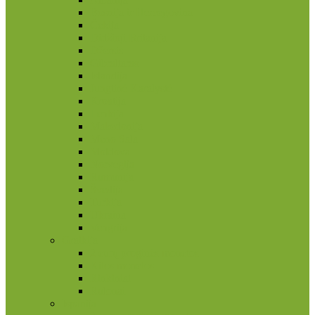
Bosnija ir Hercegovina
Čekija
Didžioji Britanija
Džersis
Gibraltaras
Islandija
Jungtinė Karalystė
Kroatija
Lenkija
Makedonija
Meno Sala
Moldova
Norvegija
Rumunija
Švedija
Turkija
Ukraina
Vengrija
Graikija
2 eurų proginės monetos
Kitos monetos
Rinkiniai
Rulonai
Ispanija