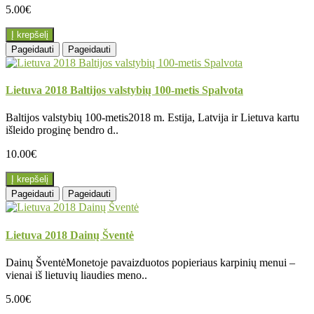
5.00€
Į krepšelį
Pageidauti
Pageidauti
Lietuva 2018 Baltijos valstybių 100-metis Spalvota
Baltijos valstybių 100-metis2018 m. Estija, Latvija ir Lietuva kartu
išleido proginę bendro d..
10.00€
Į krepšelį
Pageidauti
Pageidauti
Lietuva 2018 Dainų Šventė
Dainų ŠventėMonetoje pavaizduotos popieriaus karpinių menui –
vienai iš lietuvių liaudies meno..
5.00€