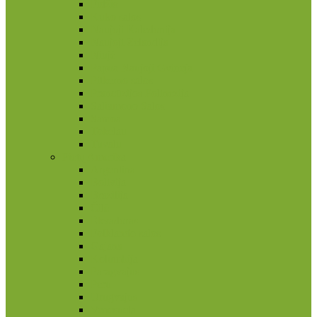
Fidžis
Kuko salos
Naujoji Kaledonija
Naujoji Zelandija
Niujė
Papua Naujoji Gvinėja
Pitkerno salos
Prancūzijos Polinezija
Saliamono Salos
Samoa
Tokelau
Tuvalu
Pietų Amerika
Argentina
Bolivija
Brazilija
Čilė
Ekvadoras
Folklando salos
Gajana
Kolumbija
Paragvajus
Peru
Urugvajus
Venesuela