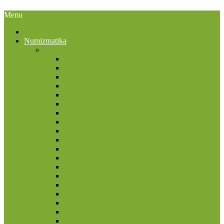
Menu
Numizmatika
Afrika
Bostvana
Čadas
Egiptas
Eritrėja
Etiopia
Gana
Gofo sala
Kenija
Kongo Demokratinė Respublika
Lesotas
Liberija
Madagaskaras
Malavis
Marokas
Mauricijus
Mauritanija
Mozambikas
Namibija
Nigerija