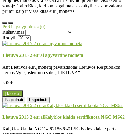
Proginės monetos yra teisėta atsiskaitymo priemonė visoje euro
zonoje. Tai reiškia, kad jomis galima atsiskaityti ir jas privaloma
priimti kaip ir visas kitas eurų monetas.
Prekių palyginimas (0)
Rūšiavimas
Rodyti:
Lietuva 2015 2 eurai apyvartinė moneta
Ant Lietuvos eurų monetų pavaizduotas Lietuvos Respublikos
herbas Vytis, išleidimo šalis „LIETUVA“ ..
3.00€
Į krepšelį
Pageidauti
Pageidauti
Lietuva 2015 2 euraiKalyklos klaida sertifikuota NGC MS62
Kalyklos klaida. NGC # 8218628-012Kalyklos klaida: partial