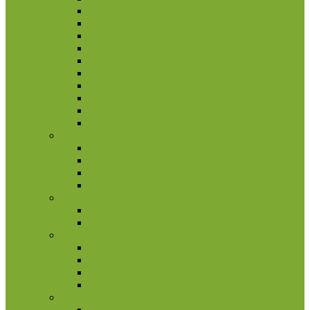
Pakistanas
Pietų Korėja
Rusija
Rytų Timoras
Saudo Arabija
Šiaurės Korėja
Singapūras
Sirija
Tadžikija
Tailandas
Belgija
2 eurų proginės monetos
Kitos monetos
Rinkiniai
Rulonai
Bulgarija
2 eurų proginės monetos
Rinkiniai
Estija
2 eurų proginės monetos
Kitos monetos
Rinkiniai
Rulonai
Europa (ne Euro monetos)
Albanija