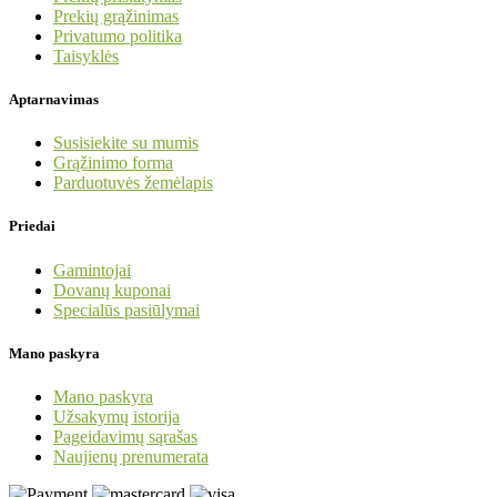
Prekių grąžinimas
Privatumo politika
Taisyklės
Aptarnavimas
Susisiekite su mumis
Grąžinimo forma
Parduotuvės žemėlapis
Priedai
Gamintojai
Dovanų kuponai
Specialūs pasiūlymai
Mano paskyra
Mano paskyra
Užsakymų istorija
Pageidavimų sąrašas
Naujienų prenumerata