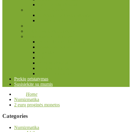
Pašto ženklų albumai
Filokartijos reikmenys
Atvirukų, nuotraukų albumai
Įmautės atvirukams ir nuotraukoms
Kita
Kolekcinių kortelių priedai
Numizmatikos reikmenys
Dėžės, dėžutės, lagaminai
Įmautės monetoms
Kapsulės
Kita
Monetų albumai
Monetų holderiai
Valymo priemonės
Prekių pristatymas
Susisiekite su mumis
Home
Numizmatika
2 eurų proginės monetos
Categories
Numizmatika