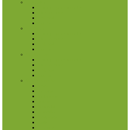
Portugalija
2 eurų proginės monetos
Kitos monetos
Rinkiniai
Rulonai
Prancūzija
2 eurų proginės monetos
Kitos monetos
Rinkiniai
Rulonai
San Marinas
2 eurų proginės monetos
Kitos monetos
Rinkiniai
Rulonai
Šiaurės Amerika
Aruba
Bahamai
Barbadosas
Belizas
Bermudai
Dominika
Gvatemala
Haitis
Hondūras