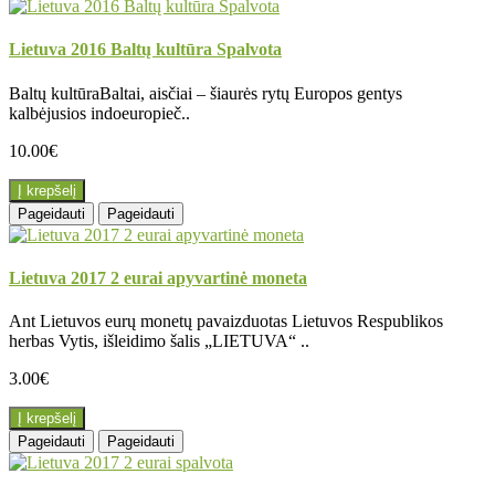
Lietuva 2016 Baltų kultūra Spalvota
Baltų kultūraBaltai, aisčiai – šiaurės rytų Europos gentys
kalbėjusios indoeuropieč..
10.00€
Į krepšelį
Pageidauti
Pageidauti
Lietuva 2017 2 eurai apyvartinė moneta
Ant Lietuvos eurų monetų pavaizduotas Lietuvos Respublikos
herbas Vytis, išleidimo šalis „LIETUVA“ ..
3.00€
Į krepšelį
Pageidauti
Pageidauti