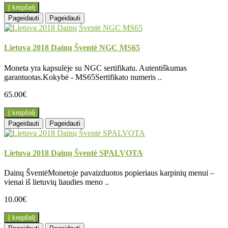
Į krepšelį
Pageidauti
Pageidauti
Lietuva 2018 Dainų Šventė NGC MS65
Moneta yra kapsulėje su NGC sertifikatu. Autentiškumas
garantuotas.Kokybė - MS65Sertifikato numeris ..
65.00€
Į krepšelį
Pageidauti
Pageidauti
Lietuva 2018 Dainų Šventė SPALVOTA
Dainų ŠventėMonetoje pavaizduotos popieriaus karpinių menui –
vienai iš lietuvių liaudies meno ..
10.00€
Į krepšelį