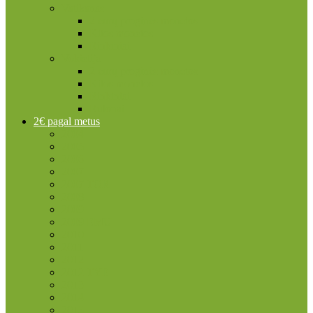
Vatikanas
2 eurų proginės monetos
Kitos monetos
Rinkiniai
Vokietija
2 eurų proginės monetos
Kitos monetos
Rinkiniai
Rulonai
2€ pagal metus
2004
2005
2006
2007
2007 TOR
2008
2009
2009 EMU
2010
2011
2012
2012 TYE
2013
2014
2015