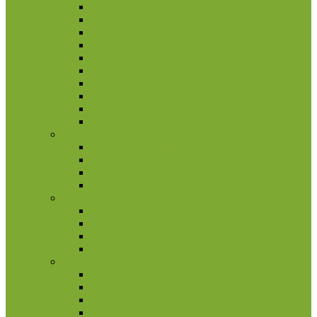
Jamaika
Kaimanų salos
Kanada
Karibai
Kosta Rika
Meksika
Nikaragva
Nyderlandų Antilai
Panama
Salvadoras
Slovakija
2 eurų proginės monetos
Kitos monetos
Rinkiniai
Rulonai
Slovėnija
2 eurų proginės monetos
Kitos monetos
Rinkiniai
Rulonai
Suomija
2 eurų proginės monetos
Kitos monetos
Rinkiniai
Rulonai