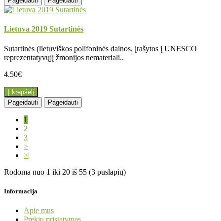
Pageidauti
Pageidauti
Lietuva 2019 Sutartinės
Sutartinės (lietuviškos polifoninės dainos, įrašytos į UNESCO
reprezentatyvųjį žmonijos nemateriali..
4.50€
Į krepšelį
Pageidauti
Pageidauti
1
2
3
>
>|
Rodoma nuo 1 iki 20 iš 55 (3 puslapių)
Informacija
Apie mus
Prekių pristatymas