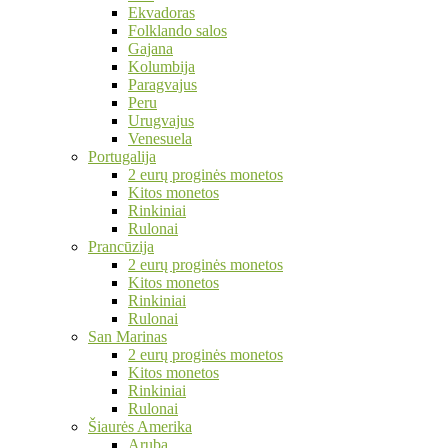
Ekvadoras
Folklando salos
Gajana
Kolumbija
Paragvajus
Peru
Urugvajus
Venesuela
Portugalija
2 eurų proginės monetos
Kitos monetos
Rinkiniai
Rulonai
Prancūzija
2 eurų proginės monetos
Kitos monetos
Rinkiniai
Rulonai
San Marinas
2 eurų proginės monetos
Kitos monetos
Rinkiniai
Rulonai
Šiaurės Amerika
Aruba