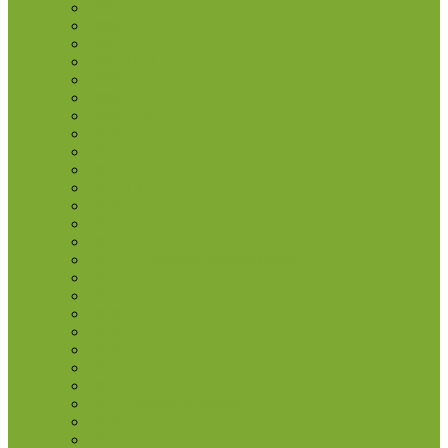
2005
2006
2007
2007 TOR
2008
2009
2009 EMU
2010
2011
2012
2012 TYE
2013
2014
2015
2015 ES vėliavos trisdešimtmetis
2016
2017
2018
2019
2020
2021
2022
2022 Erasmus programa
2023
2024