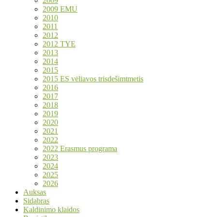
2009
2009 EMU
2010
2011
2012
2012 TYE
2013
2014
2015
2015 ES vėliavos trisdešimtmetis
2016
2017
2018
2019
2020
2021
2022
2022 Erasmus programa
2023
2024
2025
2026
Auksas
Sidabras
Kaldinimo klaidos