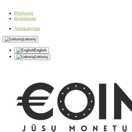
Prisijungti
Registruotis
Atsiskaitymas
Lietuvių
English
Lietuvių