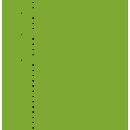
Rinkiniai
Rulonai
Andora
2 eurų proginės monetos
Kitos monetos
Rinkiniai
Austrija
Kitos monetos
Rinkiniai
Rulonai
2 eurų proginės monetos
Azija
Afganistanas
Armėnija
Azerbaidžanas
Bahrainas
Brunėjus
Butanas
Honkongas
Indija
Indonezija
Irakas
Iranas
Izraelis
Japonija