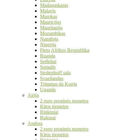
Madagaskaras
Malavis
Marokas
Mauricijus
Mauritanija
Mozambikas
Namibija
Nigerija
Pietų Afrikos Respublika
Ruanda
Seišeliai
Somalis
Stoltenhoff sala
Svazilandas
Tristanas da Kunja
Uganda
Airija
2 eurų proginės monetos
Kitos monetos
Rinkiniai
Rulonai
Andora
2 eurų proginės monetos
Kitos monetos