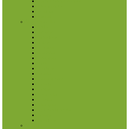
2 eurų proginės monetos
Kitos monetos
Rinkiniai
Rulonai
Šiaurės Amerika
Aruba
Bahamai
Barbadosas
Belizas
Bermudai
Dominika
Gvatemala
Haitis
Hondūras
Jamaika
Kaimanų salos
Kanada
Karibai
Kosta Rika
Meksika
Nikaragva
Nyderlandų Antilai
Panama
Salvadoras
Slovakija