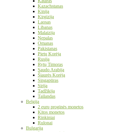
Kataras
Kazachstanas
Kinija
Kirgizija
Laosas
Libanas
Malaizija
Nepalas
Omanas
Pakistanas
Pietų Korėja
Rusija
Rytų Timoras
Saudo Arabija
Šiaurės Korėja
Singapūras
Sirija
Tadžikija
Tailandas
Belgija
2 eurų proginės monetos
Kitos monetos
Rinkiniai
Rulonai
Bulgarija