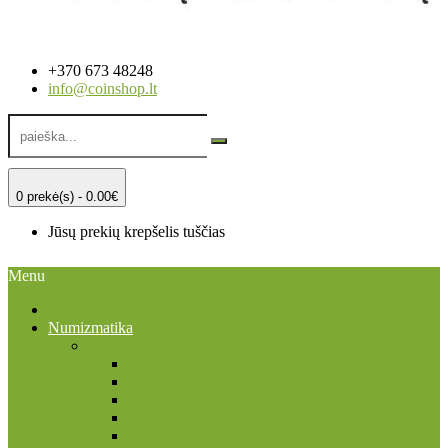
+370 673 48248
info@coinshop.lt
0 prekė(s) - 0.00€
Jūsų prekių krepšelis tuščias
Menu
Numizmatika
Afrika
Bostvana
Čadas
Egiptas
Eritrėja
Etiopia