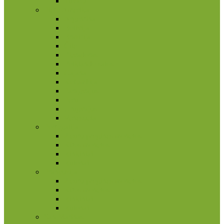
Tuvalu
Pietų Amerika
Argentina
Bolivija
Brazilija
Čilė
Ekvadoras
Folklando salos
Gajana
Kolumbija
Paragvajus
Peru
Urugvajus
Venesuela
Portugalija
2 eurų proginės monetos
Kitos monetos
Rinkiniai
Rulonai
Prancūzija
2 eurų proginės monetos
Kitos monetos
Rinkiniai
Rulonai
San Marinas