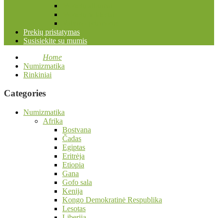
Monetų albumai
Monetų holderiai
Valymo priemonės
Prekių pristatymas
Susisiekite su mumis
Home
Numizmatika
Rinkiniai
Categories
Numizmatika
Afrika
Bostvana
Čadas
Egiptas
Eritrėja
Etiopia
Gana
Gofo sala
Kenija
Kongo Demokratinė Respublika
Lesotas
Liberija