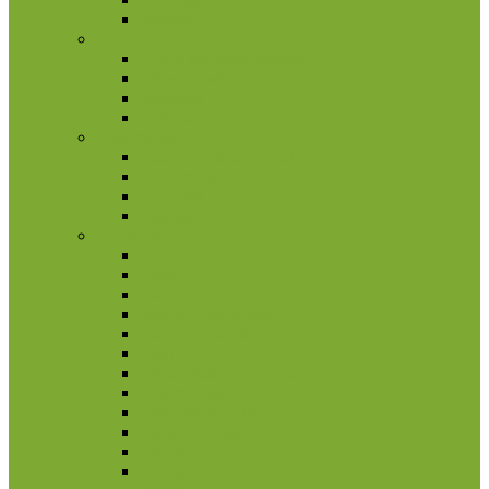
Rulonai
Monakas
2 eurų proginės monetos
Kitos monetos
Rinkiniai
Rulonai
Nyderlandai
2 eurų proginės monetos
Kitos monetos
Rinkiniai
Rulonai
Okeanija
Australija
Fidžis
Kuko salos
Naujoji Kaledonija
Naujoji Zelandija
Niujė
Papua Naujoji Gvinėja
Pitkerno salos
Prancūzijos Polinezija
Saliamono Salos
Samoa
Tokelau