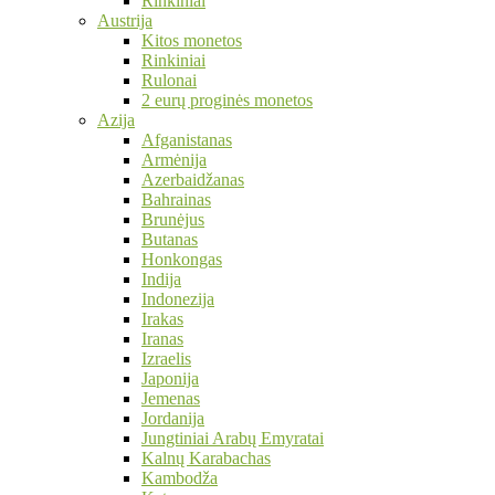
Rinkiniai
Austrija
Kitos monetos
Rinkiniai
Rulonai
2 eurų proginės monetos
Azija
Afganistanas
Armėnija
Azerbaidžanas
Bahrainas
Brunėjus
Butanas
Honkongas
Indija
Indonezija
Irakas
Iranas
Izraelis
Japonija
Jemenas
Jordanija
Jungtiniai Arabų Emyratai
Kalnų Karabachas
Kambodža