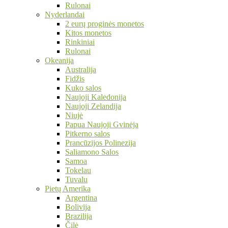
Rulonai
Nyderlandai
2 eurų proginės monetos
Kitos monetos
Rinkiniai
Rulonai
Okeanija
Australija
Fidžis
Kuko salos
Naujoji Kaledonija
Naujoji Zelandija
Niujė
Papua Naujoji Gvinėja
Pitkerno salos
Prancūzijos Polinezija
Saliamono Salos
Samoa
Tokelau
Tuvalu
Pietų Amerika
Argentina
Bolivija
Brazilija
Čilė