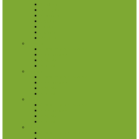
Moldova
Norvegija
Rumunija
Švedija
Turkija
Ukraina
Vengrija
Graikija
2 eurų proginės monetos
Kitos monetos
Rinkiniai
Rulonai
Ispanija
2 eurų proginės monetos
Kitos monetos
Rinkiniai
Rulonai
Italija
2 eurų proginės monetos
Kitos monetos
Rinkiniai
Rulonai
Kipras
2 eurų proginės monetos
Kitos monetos