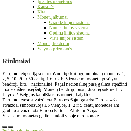
Įmautės monetoms
Kapsulės
Kita
Monetų albumai
Grande linijos sistema
Numis linijos sistema
Optima linijos sistema
Vista linijos sistem
Monetų holderiai
Valymo priemonės
Rinkiniai
Eurų monetų seriją sudaro aštuonių skirtingų nominalų monetos: 1,
2, 5, 10, 20 ir 50 centų, 1 € ir 2 €. Viena eurų monetų pusė yra
bendroji, kita – nacionalinė. Pagal nacionalinę pusę galima atpažinti
monetą išleidusią šalį. Monetų bendrųjų pusių dizainą sukūrė Luc
Luycx iš Belgijos karališkosios monetų kalyklos.
Eurų monetose atvaizduota Europos Sąjunga arba Europa – šie
atvaizdai simbolizuoja ES vienybę. 1, 2 ir 5 centų monetose ant
gaublio atvaizduota Europa kartu su Afrika ir Azija.
Visas eurų monetas galite naudoti visoje euro zonoje.
Prekių palyginimas (0)