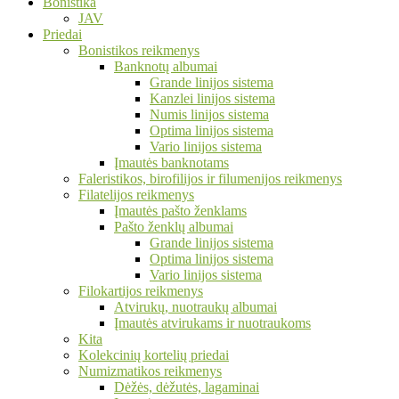
Bonistika
JAV
Priedai
Bonistikos reikmenys
Banknotų albumai
Grande linijos sistema
Kanzlei linijos sistema
Numis linijos sistema
Optima linijos sistema
Vario linijos sistema
Įmautės banknotams
Faleristikos, birofilijos ir filumenijos reikmenys
Filatelijos reikmenys
Įmautės pašto ženklams
Pašto ženklų albumai
Grande linijos sistema
Optima linijos sistema
Vario linijos sistema
Filokartijos reikmenys
Atvirukų, nuotraukų albumai
Įmautės atvirukams ir nuotraukoms
Kita
Kolekcinių kortelių priedai
Numizmatikos reikmenys
Dėžės, dėžutės, lagaminai