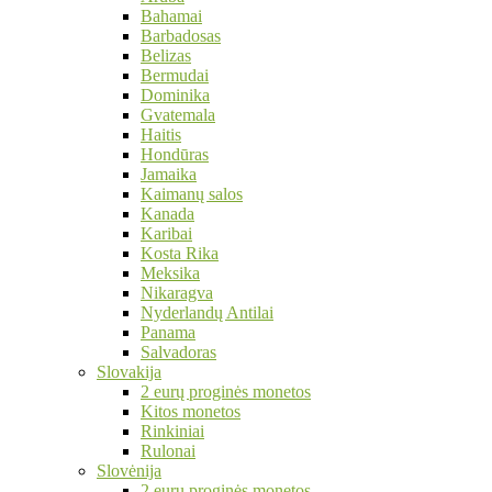
Bahamai
Barbadosas
Belizas
Bermudai
Dominika
Gvatemala
Haitis
Hondūras
Jamaika
Kaimanų salos
Kanada
Karibai
Kosta Rika
Meksika
Nikaragva
Nyderlandų Antilai
Panama
Salvadoras
Slovakija
2 eurų proginės monetos
Kitos monetos
Rinkiniai
Rulonai
Slovėnija
2 eurų proginės monetos