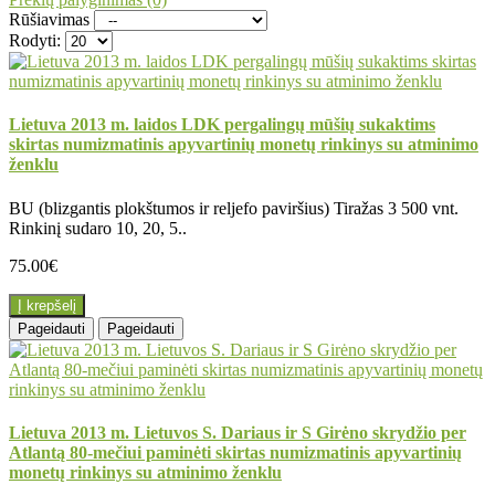
Rūšiavimas
Rodyti:
Lietuva 2013 m. laidos LDK pergalingų mūšių sukaktims
skirtas numizmatinis apyvartinių monetų rinkinys su atminimo
ženklu
BU (blizgantis plokštumos ir reljefo paviršius) Tiražas 3 500 vnt.
Rinkinį sudaro 10, 20, 5..
75.00€
Į krepšelį
Pageidauti
Pageidauti
Lietuva 2013 m. Lietuvos S. Dariaus ir S Girėno skrydžio per
Atlantą 80-mečiui paminėti skirtas numizmatinis apyvartinių
monetų rinkinys su atminimo ženklu