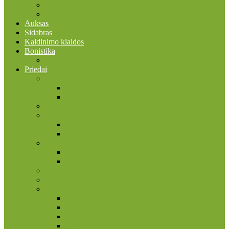
2025
2026
Auksas
Sidabras
Kaldinimo klaidos
Bonistika
JAV
Priedai
Bonistikos reikmenys
Banknotų albumai
Įmautės banknotams
Faleristikos, birofilijos ir filumenijos reikmenys
Filatelijos reikmenys
Įmautės pašto ženklams
Pašto ženklų albumai
Filokartijos reikmenys
Atvirukų, nuotraukų albumai
Įmautės atvirukams ir nuotraukoms
Kita
Kolekcinių kortelių priedai
Numizmatikos reikmenys
Dėžės, dėžutės, lagaminai
Įmautės monetoms
Kapsulės
Kita