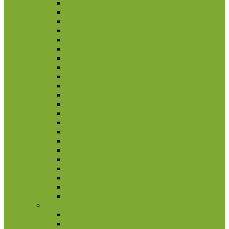
Gana
Gofo sala
Kenija
Kongo Demokratinė Respublika
Lesotas
Liberija
Madagaskaras
Malavis
Marokas
Mauricijus
Mauritanija
Mozambikas
Namibija
Nigerija
Pietų Afrikos Respublika
Ruanda
Seišeliai
Somalis
Stoltenhoff sala
Svazilandas
Tristanas da Kunja
Uganda
Airija
2 eurų proginės monetos
Kitos monetos