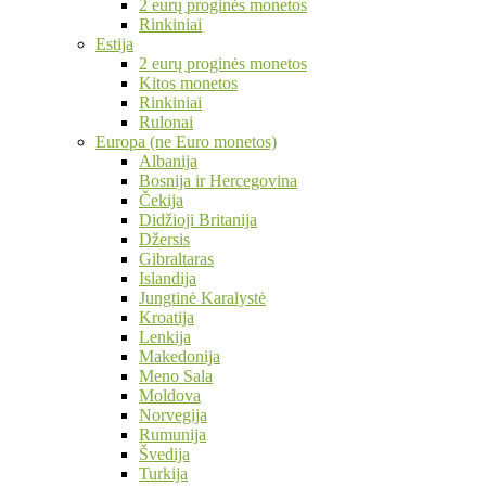
2 eurų proginės monetos
Rinkiniai
Estija
2 eurų proginės monetos
Kitos monetos
Rinkiniai
Rulonai
Europa (ne Euro monetos)
Albanija
Bosnija ir Hercegovina
Čekija
Didžioji Britanija
Džersis
Gibraltaras
Islandija
Jungtinė Karalystė
Kroatija
Lenkija
Makedonija
Meno Sala
Moldova
Norvegija
Rumunija
Švedija
Turkija