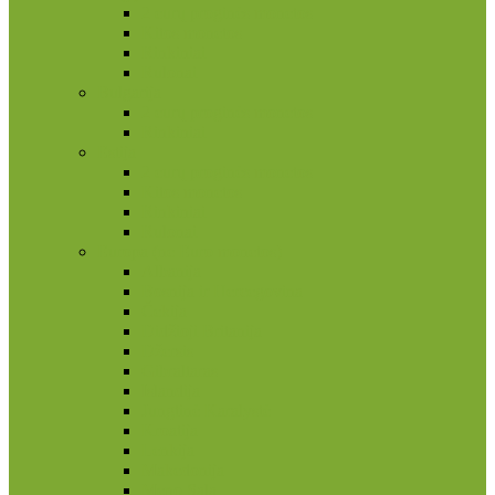
2 eurų proginės monetos
Kitos monetos
Rinkiniai
Rulonai
Bulgarija
2 eurų proginės monetos
Rinkiniai
Estija
2 eurų proginės monetos
Kitos monetos
Rinkiniai
Rulonai
Europa (ne Euro monetos)
Albanija
Bosnija ir Hercegovina
Čekija
Didžioji Britanija
Džersis
Gibraltaras
Islandija
Jungtinė Karalystė
Kroatija
Lenkija
Makedonija
Meno Sala