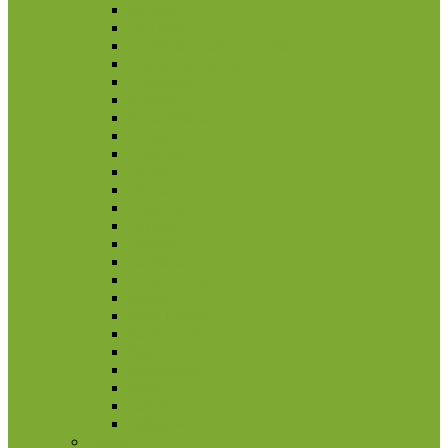
Jemenas
Jordanija
Jungtiniai Arabų Emyratai
Kalnų Karabachas
Kambodža
Kataras
Kazachstanas
Kinija
Kirgizija
Laosas
Libanas
Malaizija
Nepalas
Omanas
Pakistanas
Pietų Korėja
Rusija
Rytų Timoras
Saudo Arabija
Šiaurės Korėja
Singapūras
Sirija
Tadžikija
Tailandas
Belgija