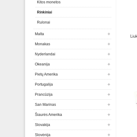
Kitos monetos
Rinkiniai
Rulonai
Malta
Liu
Monakas
Nyderlandai
Okeanija
Pietų Amerika
Portugalija
Prancūzija
San Marinas
Šiaurės Amerika
Slovakija
Slovėnija