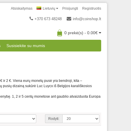
Atsiskaitymas
Lietuvių
Prisijungti
Registruotis
+370 673 48248
info@coinshop.lt
0 prekė(s) - 0.00€
s
Susisiekite su mumis
€ ir 2 €. Viena eurų monetų pusė yra bendroji, kita –
ų pusių dizainą sukūrė Luc Luycx iš Belgijos karališkosios
nybę. 1, 2 ir 5 centų monetose ant gaublio atvaizduota Europa
Rodyti: