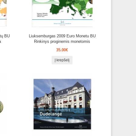
tų BU
Liuksemburgas 2009 Euro Monetu BU
a
Rinkinys proginemis monetomis
35.00€
Į krepšelį