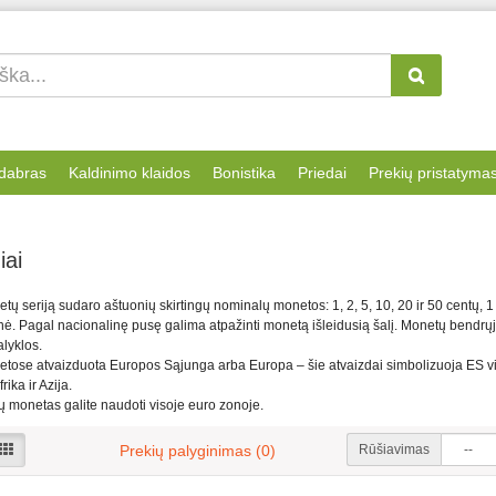
dabras
Kaldinimo klaidos
Bonistika
Priedai
Prekių pristatyma
iai
ų seriją sudaro aštuonių skirtingų nominalų monetos: 1, 2, 5, 10, 20 ir 50 centų, 1 
nė. Pagal nacionalinę pusę galima atpažinti monetą išleidusią šalį. Monetų bendrųj
lyklos.
tose atvaizduota Europos Sąjunga arba Europa – šie atvaizdai simbolizuoja ES vie
rika ir Azija.
ų monetas galite naudoti visoje euro zonoje.
Rūšiavimas
Prekių palyginimas (0)