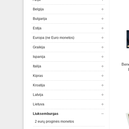
Belgija
Bulgarija
Estija
Europa (ne Euro monetos)
Graikija
Ispanija
Bene
Italija
Kipras
Kroatija
Latvija
Lietuva
Liuksemburgas
2 eurų proginės monetos