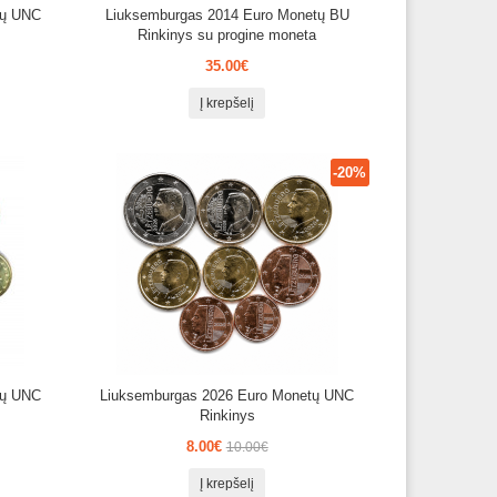
tų UNC
Liuksemburgas 2014 Euro Monetų BU
Rinkinys su progine moneta
35.00€
Į krepšelį
-20%
tų UNC
Liuksemburgas 2026 Euro Monetų UNC
Rinkinys
8.00€
10.00€
Į krepšelį