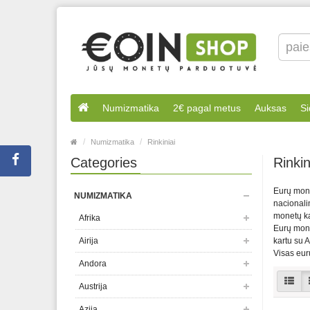
Numizmatika
2€ pagal metus
Auksas
Si
Numizmatika
Rinkiniai
Categories
Rinkin
Eurų monet
NUMIZMATIKA
nacionali
monetų ka
Afrika
Eurų mone
Airija
kartu su Af
Visas eur
Andora
Austrija
Azija