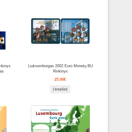
nkinys
Liuksemburgas 2002 Euro Monetų BU
gas
Rinkinys
25.00€
Į krepšelį