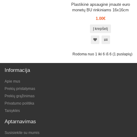
Plastikinė apsauginė įmautė euro
monetų BU rinkiniams 16x16cm
1.00€
Į krepšelį
Rodoma nuo 1 iki 6 iš 6 (1 puslapių)
Informacija
Apie mus
Prekių pristatymas
Prekių grąžinimas
Privatumo politika
Taisyklės
Aptarnavimas
Susisiekite su mumis