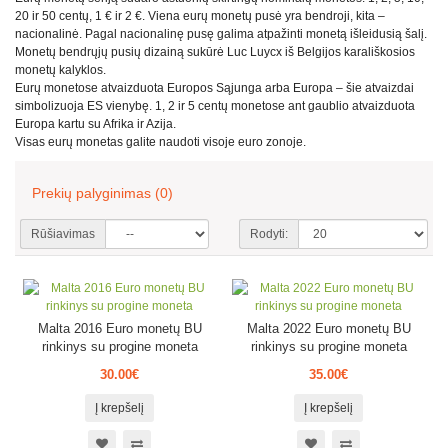
20 ir 50 centų, 1 € ir 2 €. Viena eurų monetų pusė yra bendroji, kita –
nacionalinė. Pagal nacionalinę pusę galima atpažinti monetą išleidusią šalį.
Monetų bendrųjų pusių dizainą sukūrė Luc Luycx iš Belgijos karališkosios
monetų kalyklos.
Eurų monetose atvaizduota Europos Sąjunga arba Europa – šie atvaizdai
simbolizuoja ES vienybę. 1, 2 ir 5 centų monetose ant gaublio atvaizduota
Europa kartu su Afrika ir Azija.
Visas eurų monetas galite naudoti visoje euro zonoje.
Prekių palyginimas (0)
Rūšiavimas
Rodyti:
Malta 2016 Euro monetų BU
Malta 2022 Euro monetų BU
rinkinys su progine moneta
rinkinys su progine moneta
30.00€
35.00€
Į krepšelį
Į krepšelį