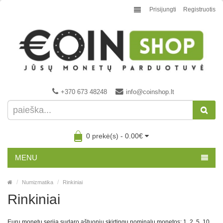
Prisijungti
Registruotis
+370 673 48248
info@coinshop.lt
0 prekė(s) - 0.00€
MENU
Numizmatika
Rinkiniai
Rinkiniai
Eurų monetų seriją sudaro aštuonių skirtingų nominalų monetos: 1, 2, 5, 10,