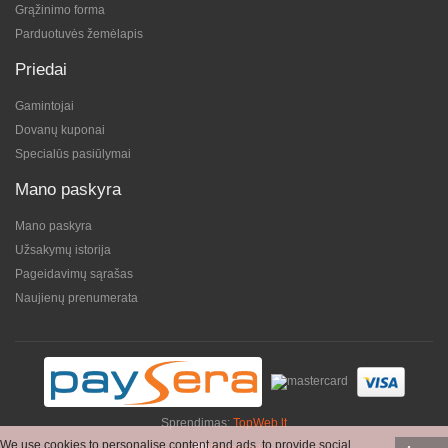
Grąžinimo forma
Parduotuvės žemėlapis
Priedai
Gamintojai
Dovanų kuponai
Specialūs pasiūlymai
Mano paskyra
Mano paskyra
Užsakymų istorija
Pageidavimų sąrašas
Naujienų prenumerata
Sprendimas:
TopWeb.lt
We use cookies to personalise content and ads, to provide social