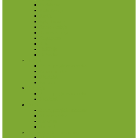
Pakistanas
Pietų Korėja
Rusija
Rytų Timoras
Saudo Arabija
Šiaurės Korėja
Singapūras
Sirija
Tadžikija
Tailandas
Belgija
2 eurų proginės monetos
Kitos monetos
Rinkiniai
Rulonai
Bulgarija
2 eurų proginės monetos
Rinkiniai
Estija
2 eurų proginės monetos
Kitos monetos
Rinkiniai
Rulonai
Europa (ne Euro monetos)
Albanija