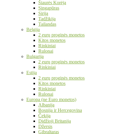
Šiaurės Korėja
Singapūras
Sirija
Tadžikija
Tailandas
Belgija
2 eurų proginės monetos
Kitos monetos
Rinkiniai
Rulonai
Bulgarija
2 eurų proginės monetos
Rinkiniai
Estija
2 eurų proginės monetos
Kitos monetos
Rinkiniai
Rulonai
Europa (ne Euro monetos)
Albanija
Bosnija ir Hercegovina
Čekija
Didžioji Britanija
Džersis
Gibraltaras