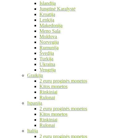
Islandija
Jungtinė Karalystė
Kroatija
Lenkija
Makedonija
Meno Sala
Moldova
Norvegija
Rumunija
Švedija
Turkija
Ukraina
Vengrija
Graikija
2 eurų proginės monetos
Kitos monetos
Rinkiniai
Rulonai
Ispanija
2 eurų proginės monetos
Kitos monetos
Rinkiniai
Rulonai
Italija
2 eurų proginės monetos