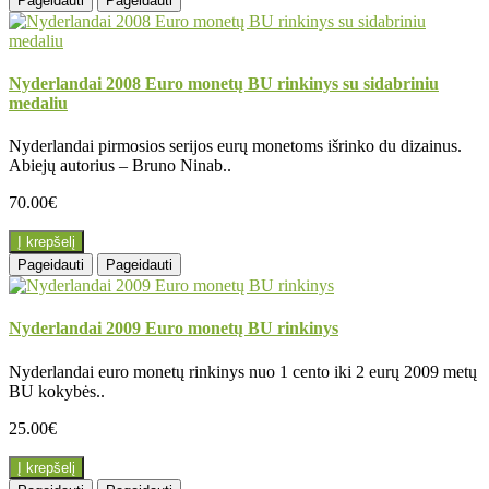
Pageidauti
Pageidauti
Nyderlandai 2008 Euro monetų BU rinkinys su sidabriniu
medaliu
Nyderlandai pirmosios serijos eurų monetoms išrinko du dizainus.
Abiejų autorius – Bruno Ninab..
70.00€
Į krepšelį
Pageidauti
Pageidauti
Nyderlandai 2009 Euro monetų BU rinkinys
Nyderlandai euro monetų rinkinys nuo 1 cento iki 2 eurų 2009 metų
BU kokybės..
25.00€
Į krepšelį