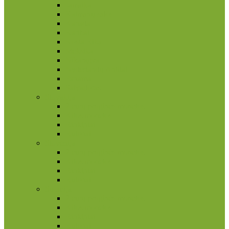
Jamaika
Kaimanų salos
Kanada
Karibai
Kosta Rika
Meksika
Nikaragva
Nyderlandų Antilai
Panama
Salvadoras
Slovakija
2 eurų proginės monetos
Kitos monetos
Rinkiniai
Rulonai
Slovėnija
2 eurų proginės monetos
Kitos monetos
Rinkiniai
Rulonai
Suomija
2 eurų proginės monetos
Kitos monetos
Rinkiniai
Rulonai