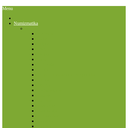
Menu
Numizmatika
Afrika
Bostvana
Čadas
Egiptas
Eritrėja
Etiopia
Gana
Gofo sala
Kenija
Kongo Demokratinė Respublika
Lesotas
Liberija
Madagaskaras
Malavis
Marokas
Mauricijus
Mauritanija
Mozambikas
Namibija
Nigerija