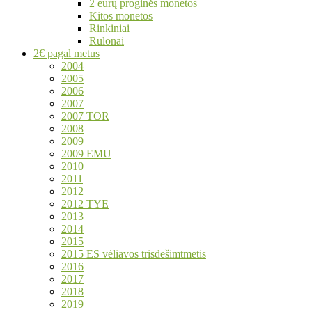
2 eurų proginės monetos
Kitos monetos
Rinkiniai
Rulonai
2€ pagal metus
2004
2005
2006
2007
2007 TOR
2008
2009
2009 EMU
2010
2011
2012
2012 TYE
2013
2014
2015
2015 ES vėliavos trisdešimtmetis
2016
2017
2018
2019