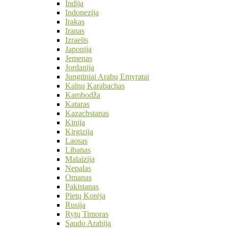
Indija
Indonezija
Irakas
Iranas
Izraelis
Japonija
Jemenas
Jordanija
Jungtiniai Arabų Emyratai
Kalnų Karabachas
Kambodža
Kataras
Kazachstanas
Kinija
Kirgizija
Laosas
Libanas
Malaizija
Nepalas
Omanas
Pakistanas
Pietų Korėja
Rusija
Rytų Timoras
Saudo Arabija