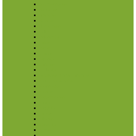
Azerbaidžanas
Bahrainas
Brunėjus
Butanas
Honkongas
Indija
Indonezija
Irakas
Iranas
Izraelis
Japonija
Jemenas
Jordanija
Jungtiniai Arabų Emyratai
Kalnų Karabachas
Kambodža
Kataras
Kazachstanas
Kinija
Kirgizija
Laosas
Libanas
Malaizija
Nepalas
Omanas