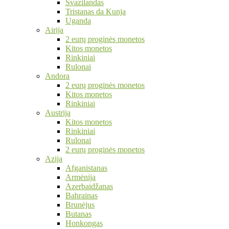
Svazilandas
Tristanas da Kunja
Uganda
Airija
2 eurų proginės monetos
Kitos monetos
Rinkiniai
Rulonai
Andora
2 eurų proginės monetos
Kitos monetos
Rinkiniai
Austrija
Kitos monetos
Rinkiniai
Rulonai
2 eurų proginės monetos
Azija
Afganistanas
Armėnija
Azerbaidžanas
Bahrainas
Brunėjus
Butanas
Honkongas