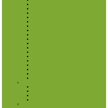
Bosnija ir Hercegovina
Čekija
Didžioji Britanija
Džersis
Gibraltaras
Islandija
Jungtinė Karalystė
Kroatija
Lenkija
Makedonija
Meno Sala
Moldova
Norvegija
Rumunija
Švedija
Turkija
Ukraina
Vengrija
Graikija
2 eurų proginės monetos
Kitos monetos
Rinkiniai
Rulonai
Ispanija