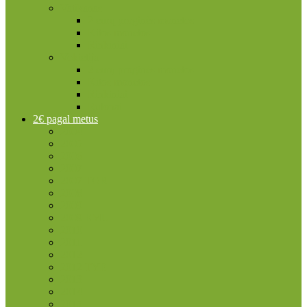
Vatikanas
2 eurų proginės monetos
Kitos monetos
Rinkiniai
Vokietija
2 eurų proginės monetos
Kitos monetos
Rinkiniai
Rulonai
2€ pagal metus
2004
2005
2006
2007
2007 TOR
2008
2009
2009 EMU
2010
2011
2012
2012 TYE
2013
2014
2015