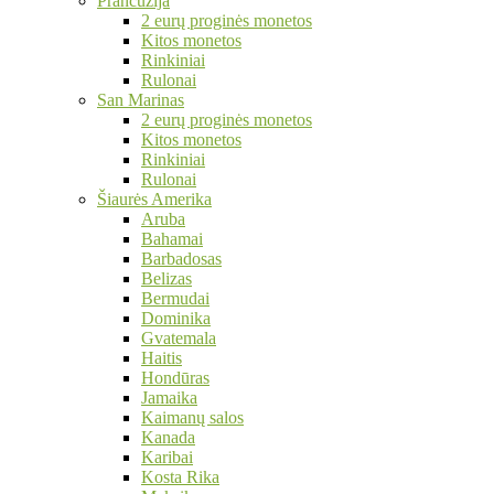
Prancūzija
2 eurų proginės monetos
Kitos monetos
Rinkiniai
Rulonai
San Marinas
2 eurų proginės monetos
Kitos monetos
Rinkiniai
Rulonai
Šiaurės Amerika
Aruba
Bahamai
Barbadosas
Belizas
Bermudai
Dominika
Gvatemala
Haitis
Hondūras
Jamaika
Kaimanų salos
Kanada
Karibai
Kosta Rika