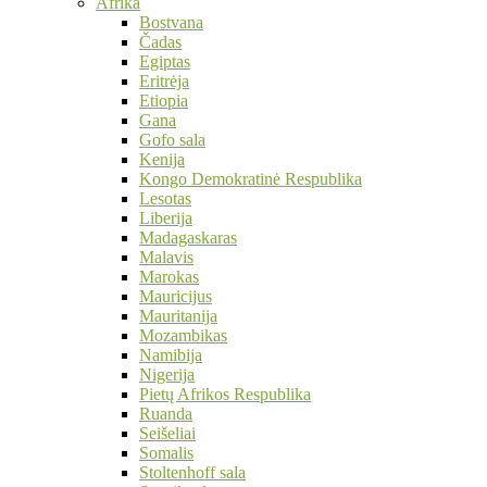
Afrika
Bostvana
Čadas
Egiptas
Eritrėja
Etiopia
Gana
Gofo sala
Kenija
Kongo Demokratinė Respublika
Lesotas
Liberija
Madagaskaras
Malavis
Marokas
Mauricijus
Mauritanija
Mozambikas
Namibija
Nigerija
Pietų Afrikos Respublika
Ruanda
Seišeliai
Somalis
Stoltenhoff sala