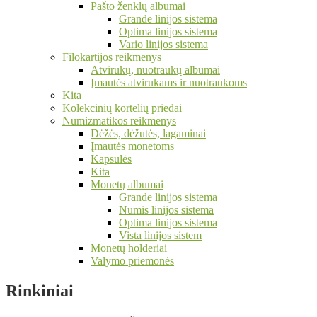
Pašto ženklų albumai
Grande linijos sistema
Optima linijos sistema
Vario linijos sistema
Filokartijos reikmenys
Atvirukų, nuotraukų albumai
Įmautės atvirukams ir nuotraukoms
Kita
Kolekcinių kortelių priedai
Numizmatikos reikmenys
Dėžės, dėžutės, lagaminai
Įmautės monetoms
Kapsulės
Kita
Monetų albumai
Grande linijos sistema
Numis linijos sistema
Optima linijos sistema
Vista linijos sistem
Monetų holderiai
Valymo priemonės
Rinkiniai