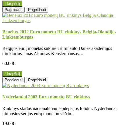
Į krepšelį
Pageidauti
Pageidauti
Benelux 2012 Euro monetų BU rinkinys Belgija-Olandija-
Liuksemburgas
Belgijos eurų monetas sukūrė Tiurnhauto Dailės akademijos
direktorius Janas Alfonsas Keustermansas. ..
60.00€
Į krepšelį
Pageidauti
Pageidauti
Nyderlandai 2003 Euro monetų BU rinkinys
Rinkinys skirtas nacionaliniam epilepsijos fondui. Nyderlandai
pirmosios serijos eurų monetoms išrin..
19.00€