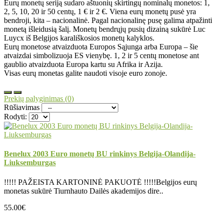
Eurų monetų seriją sudaro aštuonių skirtingų nominalų monetos: 1,
2, 5, 10, 20 ir 50 centų, 1 € ir 2 €. Viena eurų monetų pusė yra
bendroji, kita – nacionalinė. Pagal nacionalinę pusę galima atpažinti
monetą išleidusią šalį. Monetų bendrųjų pusių dizainą sukūrė Luc
Luycx iš Belgijos karališkosios monetų kalyklos.
Eurų monetose atvaizduota Europos Sąjunga arba Europa – šie
atvaizdai simbolizuoja ES vienybę. 1, 2 ir 5 centų monetose ant
gaublio atvaizduota Europa kartu su Afrika ir Azija.
Visas eurų monetas galite naudoti visoje euro zonoje.
Prekių palyginimas (0)
Rūšiavimas
Rodyti:
Benelux 2003 Euro monetų BU rinkinys Belgija-Olandija-
Liuksemburgas
!!!!! PAŽEISTA KARTONINĖ PAKUOTĖ !!!!!Belgijos eurų
monetas sukūrė Tiurnhauto Dailės akademijos dire..
55.00€