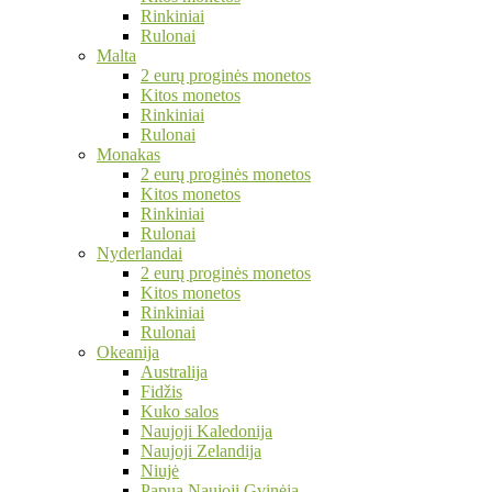
Rinkiniai
Rulonai
Malta
2 eurų proginės monetos
Kitos monetos
Rinkiniai
Rulonai
Monakas
2 eurų proginės monetos
Kitos monetos
Rinkiniai
Rulonai
Nyderlandai
2 eurų proginės monetos
Kitos monetos
Rinkiniai
Rulonai
Okeanija
Australija
Fidžis
Kuko salos
Naujoji Kaledonija
Naujoji Zelandija
Niujė
Papua Naujoji Gvinėja