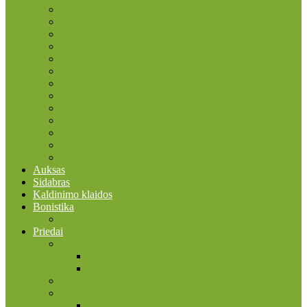
2015 ES vėliavos trisdešimtmetis
2016
2017
2018
2019
2020
2021
2022
2022 Erasmus programa
2023
2024
2025
2026
Auksas
Sidabras
Kaldinimo klaidos
Bonistika
JAV
Priedai
Bonistikos reikmenys
Banknotų albumai
Įmautės banknotams
Faleristikos, birofilijos ir filumenijos reikmenys
Filatelijos reikmenys
Įmautės pašto ženklams