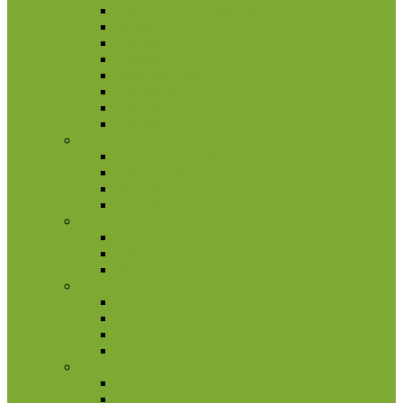
Pietų Afrikos Respublika
Ruanda
Seišeliai
Somalis
Stoltenhoff sala
Svazilandas
Tristanas da Kunja
Uganda
Airija
2 eurų proginės monetos
Kitos monetos
Rinkiniai
Rulonai
Andora
2 eurų proginės monetos
Kitos monetos
Rinkiniai
Austrija
Kitos monetos
Rinkiniai
Rulonai
2 eurų proginės monetos
Azija
Afganistanas
Armėnija