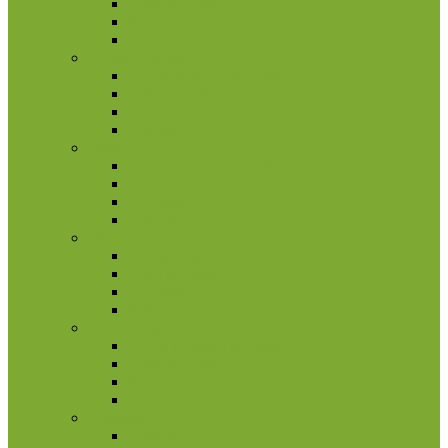
Kitos monetos
Rinkiniai
Rulonai
Liuksemburgas
2 eurų proginės monetos
Kitos monetos
Rinkiniai
Rulonai
Malta
2 eurų proginės monetos
Kitos monetos
Rinkiniai
Rulonai
Monakas
2 eurų proginės monetos
Kitos monetos
Rinkiniai
Rulonai
Nyderlandai
2 eurų proginės monetos
Kitos monetos
Rinkiniai
Rulonai
Okeanija
Australija