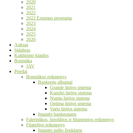
2020
2021
2022
2022 Erasmus programa
2023
2024
2025
2026
Auksas
Sidabras
Kaldinimo klaidos
Bonistika
JAV
Priedai
Bonistikos reikmenys
Banknotų albumai
Grande linijos sistema
Kanzlei linijos sistema
Numis linijos sistema
Optima linijos sistema
Vario linijos sistema
Įmautės banknotams
Faleristikos, birofilijos ir filumenijos reikmenys
Filatelijos reikmenys
Įmautės pašto ženklams