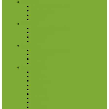
Portugalija
2 eurų proginės monetos
Kitos monetos
Rinkiniai
Rulonai
Prancūzija
2 eurų proginės monetos
Kitos monetos
Rinkiniai
Rulonai
San Marinas
2 eurų proginės monetos
Kitos monetos
Rinkiniai
Rulonai
Šiaurės Amerika
Aruba
Bahamai
Barbadosas
Belizas
Bermudai
Dominika
Gvatemala
Haitis
Hondūras