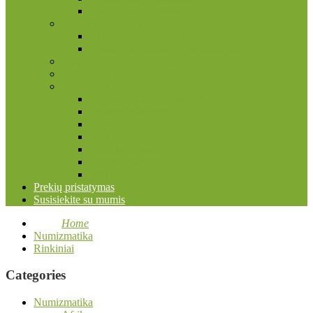
Pašto ženklų albumai
Filokartijos reikmenys
Atvirukų, nuotraukų albumai
Įmautės atvirukams ir nuotraukoms
Kita
Kolekcinių kortelių priedai
Numizmatikos reikmenys
Dėžės, dėžutės, lagaminai
Įmautės monetoms
Kapsulės
Kita
Monetų albumai
Monetų holderiai
Valymo priemonės
Prekių pristatymas
Susisiekite su mumis
Home
Numizmatika
Rinkiniai
Categories
Numizmatika