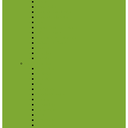
Fidžis
Kuko salos
Naujoji Kaledonija
Naujoji Zelandija
Niujė
Papua Naujoji Gvinėja
Pitkerno salos
Prancūzijos Polinezija
Saliamono Salos
Samoa
Tokelau
Tuvalu
Pietų Amerika
Argentina
Bolivija
Brazilija
Čilė
Ekvadoras
Folklando salos
Gajana
Kolumbija
Paragvajus
Peru
Urugvajus
Venesuela