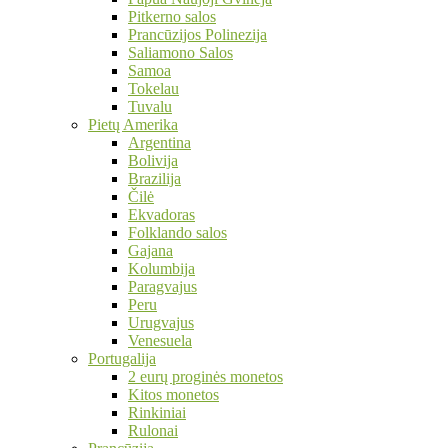
Pitkerno salos
Prancūzijos Polinezija
Saliamono Salos
Samoa
Tokelau
Tuvalu
Pietų Amerika
Argentina
Bolivija
Brazilija
Čilė
Ekvadoras
Folklando salos
Gajana
Kolumbija
Paragvajus
Peru
Urugvajus
Venesuela
Portugalija
2 eurų proginės monetos
Kitos monetos
Rinkiniai
Rulonai