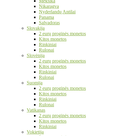
Meksika
Nikaragva
Nyderlandų Antilai
Panama
Salvadoras
Slovakija
2 eurų proginės monetos
Kitos monetos
Rinkiniai
Rulonai
Slovėnija
2 eurų proginės monetos
Kitos monetos
Rinkiniai
Rulonai
Suomija
2 eurų proginės monetos
Kitos monetos
Rinkiniai
Rulonai
Vatikanas
2 eurų proginės monetos
Kitos monetos
Rinkiniai
Vokietija