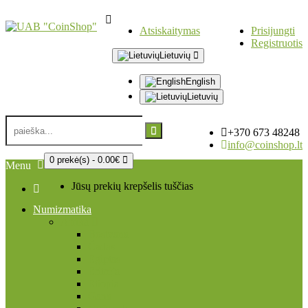
Atsiskaitymas
Prisijungti
Registruotis
Lietuvių
English
Lietuvių
+370 673 48248
info@coinshop.lt
0 prekė(s) - 0.00€
Menu
Jūsų prekių krepšelis tuščias
Numizmatika
Afrika
Bostvana
Čadas
Egiptas
Eritrėja
Etiopia
Gana