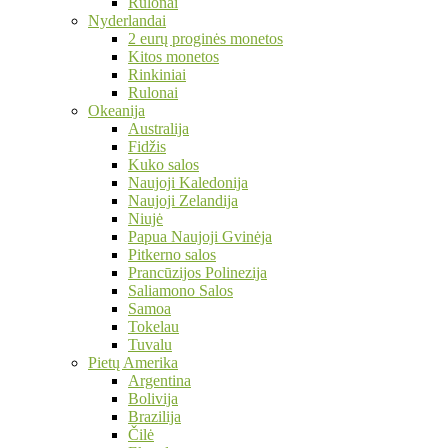
Rulonai
Nyderlandai
2 eurų proginės monetos
Kitos monetos
Rinkiniai
Rulonai
Okeanija
Australija
Fidžis
Kuko salos
Naujoji Kaledonija
Naujoji Zelandija
Niujė
Papua Naujoji Gvinėja
Pitkerno salos
Prancūzijos Polinezija
Saliamono Salos
Samoa
Tokelau
Tuvalu
Pietų Amerika
Argentina
Bolivija
Brazilija
Čilė