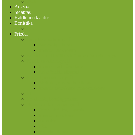
2026
Auksas
Sidabras
Kaldinimo klaidos
Bonistika
JAV
Priedai
Bonistikos reikmenys
Banknotų albumai
Įmautės banknotams
Faleristikos, birofilijos ir filumenijos reikmenys
Filatelijos reikmenys
Įmautės pašto ženklams
Pašto ženklų albumai
Filokartijos reikmenys
Atvirukų, nuotraukų albumai
Įmautės atvirukams ir nuotraukoms
Kita
Kolekcinių kortelių priedai
Numizmatikos reikmenys
Dėžės, dėžutės, lagaminai
Įmautės monetoms
Kapsulės
Kita
Monetų albumai