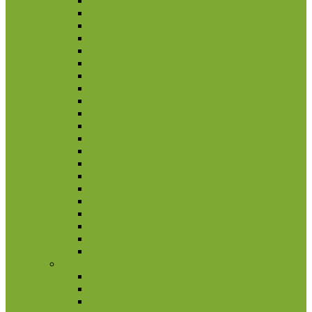
Gofo sala
Kenija
Kongo Demokratinė Respublika
Lesotas
Liberija
Madagaskaras
Malavis
Marokas
Mauricijus
Mauritanija
Mozambikas
Namibija
Nigerija
Pietų Afrikos Respublika
Ruanda
Seišeliai
Somalis
Stoltenhoff sala
Svazilandas
Tristanas da Kunja
Uganda
Airija
2 eurų proginės monetos
Kitos monetos
Rinkiniai