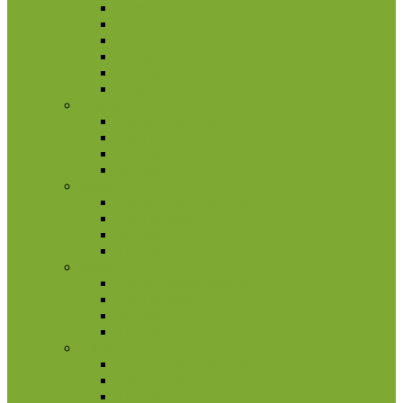
Norvegija
Rumunija
Švedija
Turkija
Ukraina
Vengrija
Graikija
2 eurų proginės monetos
Kitos monetos
Rinkiniai
Rulonai
Ispanija
2 eurų proginės monetos
Kitos monetos
Rinkiniai
Rulonai
Italija
2 eurų proginės monetos
Kitos monetos
Rinkiniai
Rulonai
Kipras
2 eurų proginės monetos
Kitos monetos
Rinkiniai