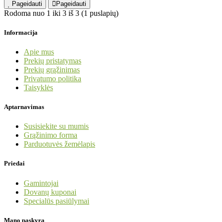
Pageidauti
Pageidauti
Rodoma nuo 1 iki 3 iš 3 (1 puslapių)
Informacija
Apie mus
Prekių pristatymas
Prekių grąžinimas
Privatumo politika
Taisyklės
Aptarnavimas
Susisiekite su mumis
Grąžinimo forma
Parduotuvės žemėlapis
Priedai
Gamintojai
Dovanų kuponai
Specialūs pasiūlymai
Mano paskyra