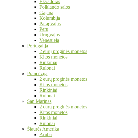
Ekvadoras
Folklando salos
Gajana
Kolumbija
Paragvajus
Peru
Urugvajus
Venesuela
Portugalija
2 eurų proginės monetos
Kitos monetos
Rinkiniai
Rulonai
Prancūzija
2 eurų proginės monetos
Kitos monetos
Rinkiniai
Rulonai
San Marinas
2 eurų proginės monetos
Kitos monetos
Rinkiniai
Rulonai
Šiaurės Amerika
Aruba