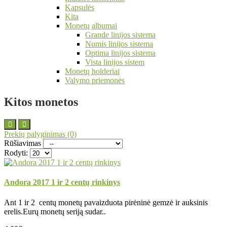
Kapsulės
Kita
Monetų albumai
Grande linijos sistema
Numis linijos sistema
Optima linijos sistema
Vista linijos sistem
Monetų holderiai
Valymo priemonės
Kitos monetos
Prekių palyginimas (0)
Rūšiavimas
Rodyti:
Andora 2017 1 ir 2 centų rinkinys
Ant 1 ir 2 centų monetų pavaizduota pirėninė gemzė ir auksinis
erelis.Eurų monetų seriją sudar..