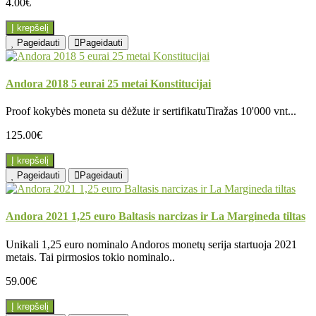
4.00€
Į krepšelį
Pageidauti
Pageidauti
Andora 2018 5 eurai 25 metai Konstitucijai
Proof kokybės moneta su dėžute ir sertifikatuTiražas 10'000 vnt...
125.00€
Į krepšelį
Pageidauti
Pageidauti
Andora 2021 1,25 euro Baltasis narcizas ir La Margineda tiltas
Unikali 1,25 euro nominalo Andoros monetų serija startuoja 2021
metais. Tai pirmosios tokio nominalo..
59.00€
Į krepšelį