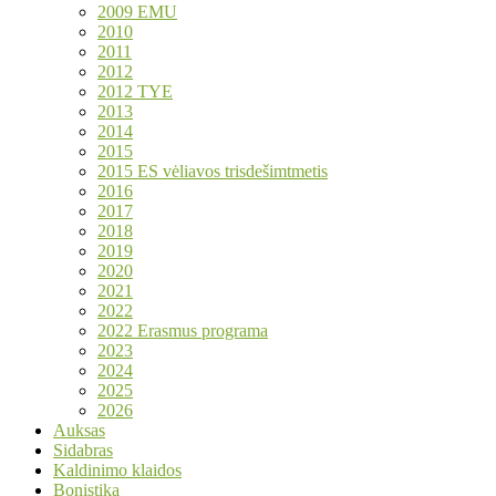
2009 EMU
2010
2011
2012
2012 TYE
2013
2014
2015
2015 ES vėliavos trisdešimtmetis
2016
2017
2018
2019
2020
2021
2022
2022 Erasmus programa
2023
2024
2025
2026
Auksas
Sidabras
Kaldinimo klaidos
Bonistika