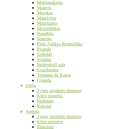
Madagaskaras
Malavis
Marokas
Mauricijus
Mauritanija
Mozambikas
Namibija
Nigerija
Pietų Afrikos Respublika
Ruanda
Seišeliai
Somalis
Stoltenhoff sala
Svazilandas
Tristanas da Kunja
Uganda
Airija
2 eurų proginės monetos
Kitos monetos
Rinkiniai
Rulonai
Andora
2 eurų proginės monetos
Kitos monetos
Rinkiniai