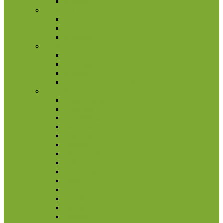
Rulonai
Andora
2 eurų proginės monetos
Kitos monetos
Rinkiniai
Austrija
Kitos monetos
Rinkiniai
Rulonai
2 eurų proginės monetos
Azija
Afganistanas
Armėnija
Azerbaidžanas
Bahrainas
Brunėjus
Butanas
Honkongas
Indija
Indonezija
Irakas
Iranas
Izraelis
Japonija
Jemenas