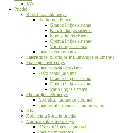
JAV
Priedai
Bonistikos reikmenys
Banknotų albumai
Grande linijos sistema
Kanzlei linijos sistema
Numis linijos sistema
Optima linijos sistema
Vario linijos sistema
Įmautės banknotams
Faleristikos, birofilijos ir filumenijos reikmenys
Filatelijos reikmenys
Įmautės pašto ženklams
Pašto ženklų albumai
Grande linijos sistema
Optima linijos sistema
Vario linijos sistema
Filokartijos reikmenys
Atvirukų, nuotraukų albumai
Įmautės atvirukams ir nuotraukoms
Kita
Kolekcinių kortelių priedai
Numizmatikos reikmenys
Dėžės, dėžutės, lagaminai
Įmautės monetoms