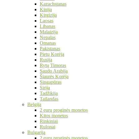
Kazachstanas
Kinija
Kirgizija
Laosas
Libanas
Malaizija
Nepalas
Omanas
Pakistanas
Pietų Korėja
Rusija
Rytų Timoras
Saudo Arabija
Šiaurės Korėja
Singapūras
Sirija
Tadžikija
Tailandas
Belgija
2 eurų proginės monetos
Kitos monetos
Rinkiniai
Rulonai
Bulgarija
2 eurų proginės monetos