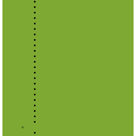
Jordanija
Jungtiniai Arabų Emyratai
Kalnų Karabachas
Kambodža
Kataras
Kazachstanas
Kinija
Kirgizija
Laosas
Libanas
Malaizija
Nepalas
Omanas
Pakistanas
Pietų Korėja
Rusija
Rytų Timoras
Saudo Arabija
Šiaurės Korėja
Singapūras
Sirija
Tadžikija
Tailandas
Belgija
2 eurų proginės monetos