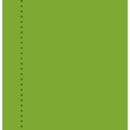
2006
2007
2007 TOR
2008
2009
2009 EMU
2010
2011
2012
2012 TYE
2013
2014
2015
2015 ES vėliavos trisdešimtmetis
2016
2017
2018
2019
2020
2021
2022
2022 Erasmus programa
2023
2024
2025