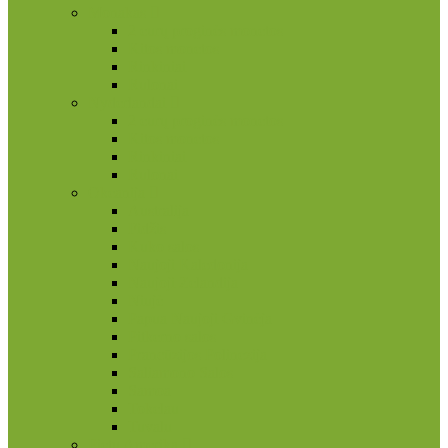
Monakas
2 eurų proginės monetos
Kitos monetos
Rinkiniai
Rulonai
Nyderlandai
2 eurų proginės monetos
Kitos monetos
Rinkiniai
Rulonai
Okeanija
Australija
Fidžis
Kuko salos
Naujoji Kaledonija
Naujoji Zelandija
Niujė
Papua Naujoji Gvinėja
Pitkerno salos
Prancūzijos Polinezija
Saliamono Salos
Samoa
Tokelau
Tuvalu
Pietų Amerika