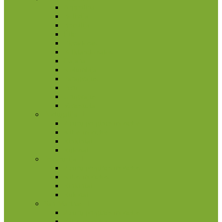
Argentina
Bolivija
Brazilija
Čilė
Ekvadoras
Folklando salos
Gajana
Kolumbija
Paragvajus
Peru
Urugvajus
Venesuela
Portugalija
2 eurų proginės monetos
Kitos monetos
Rinkiniai
Rulonai
Prancūzija
2 eurų proginės monetos
Kitos monetos
Rinkiniai
Rulonai
San Marinas
2 eurų proginės monetos
Kitos monetos