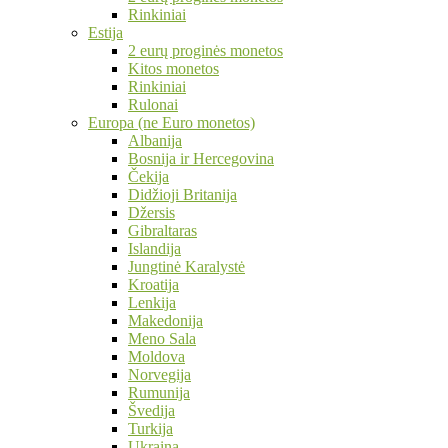
Rinkiniai
Estija
2 eurų proginės monetos
Kitos monetos
Rinkiniai
Rulonai
Europa (ne Euro monetos)
Albanija
Bosnija ir Hercegovina
Čekija
Didžioji Britanija
Džersis
Gibraltaras
Islandija
Jungtinė Karalystė
Kroatija
Lenkija
Makedonija
Meno Sala
Moldova
Norvegija
Rumunija
Švedija
Turkija
Ukraina