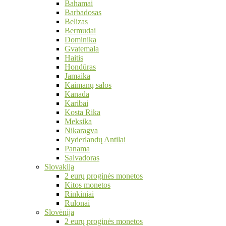
Bahamai
Barbadosas
Belizas
Bermudai
Dominika
Gvatemala
Haitis
Hondūras
Jamaika
Kaimanų salos
Kanada
Karibai
Kosta Rika
Meksika
Nikaragva
Nyderlandų Antilai
Panama
Salvadoras
Slovakija
2 eurų proginės monetos
Kitos monetos
Rinkiniai
Rulonai
Slovėnija
2 eurų proginės monetos