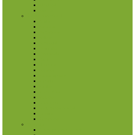
Rinkiniai
Rulonai
Šiaurės Amerika
Aruba
Bahamai
Barbadosas
Belizas
Bermudai
Dominika
Gvatemala
Haitis
Hondūras
Jamaika
Kaimanų salos
Kanada
Karibai
Kosta Rika
Meksika
Nikaragva
Nyderlandų Antilai
Panama
Salvadoras
Slovakija
2 eurų proginės monetos