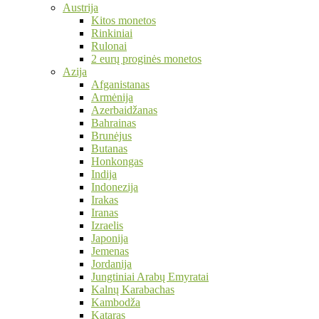
Austrija
Kitos monetos
Rinkiniai
Rulonai
2 eurų proginės monetos
Azija
Afganistanas
Armėnija
Azerbaidžanas
Bahrainas
Brunėjus
Butanas
Honkongas
Indija
Indonezija
Irakas
Iranas
Izraelis
Japonija
Jemenas
Jordanija
Jungtiniai Arabų Emyratai
Kalnų Karabachas
Kambodža
Kataras