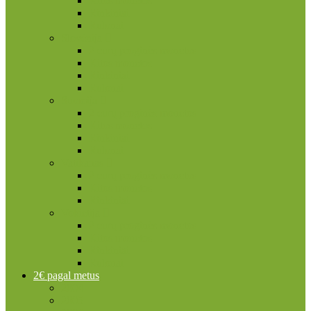
Kitos monetos
Rinkiniai
Rulonai
Slovėnija
2 eurų proginės monetos
Kitos monetos
Rinkiniai
Rulonai
Suomija
2 eurų proginės monetos
Kitos monetos
Rinkiniai
Rulonai
Vatikanas
2 eurų proginės monetos
Kitos monetos
Rinkiniai
Vokietija
2 eurų proginės monetos
Kitos monetos
Rinkiniai
Rulonai
2€ pagal metus
2004
2005