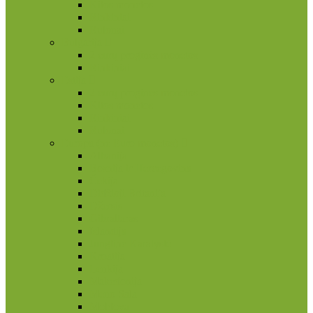
Kitos monetos
Rinkiniai
Rulonai
Bulgarija
2 eurų proginės monetos
Rinkiniai
Estija
2 eurų proginės monetos
Kitos monetos
Rinkiniai
Rulonai
Europa (ne Euro monetos)
Albanija
Bosnija ir Hercegovina
Čekija
Didžioji Britanija
Džersis
Gibraltaras
Islandija
Jungtinė Karalystė
Kroatija
Lenkija
Makedonija
Meno Sala
Moldova