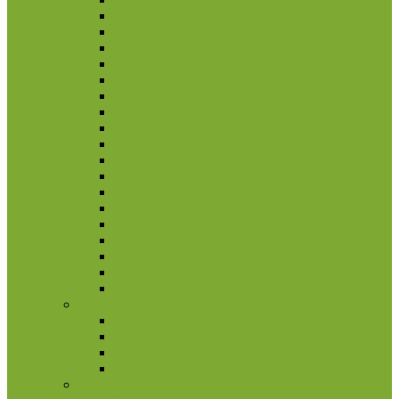
Bosnija ir Hercegovina
Čekija
Didžioji Britanija
Džersis
Gibraltaras
Islandija
Jungtinė Karalystė
Kroatija
Lenkija
Makedonija
Meno Sala
Moldova
Norvegija
Rumunija
Švedija
Turkija
Ukraina
Vengrija
Graikija
2 eurų proginės monetos
Kitos monetos
Rinkiniai
Rulonai
Ispanija