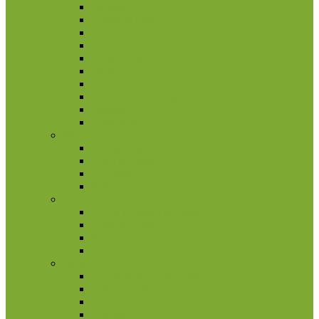
Jamaika
Kaimanų salos
Kanada
Karibai
Kosta Rika
Meksika
Nikaragva
Nyderlandų Antilai
Panama
Salvadoras
Slovakija
2 eurų proginės monetos
Kitos monetos
Rinkiniai
Rulonai
Slovėnija
2 eurų proginės monetos
Kitos monetos
Rinkiniai
Rulonai
Suomija
2 eurų proginės monetos
Kitos monetos
Rinkiniai
Rulonai