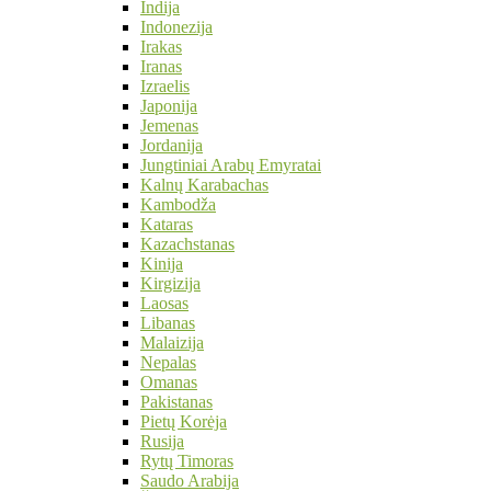
Indija
Indonezija
Irakas
Iranas
Izraelis
Japonija
Jemenas
Jordanija
Jungtiniai Arabų Emyratai
Kalnų Karabachas
Kambodža
Kataras
Kazachstanas
Kinija
Kirgizija
Laosas
Libanas
Malaizija
Nepalas
Omanas
Pakistanas
Pietų Korėja
Rusija
Rytų Timoras
Saudo Arabija