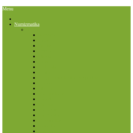
Menu
Numizmatika
Afrika
Bostvana
Čadas
Egiptas
Eritrėja
Etiopia
Gana
Gofo sala
Kenija
Kongo Demokratinė Respublika
Lesotas
Liberija
Madagaskaras
Malavis
Marokas
Mauricijus
Mauritanija
Mozambikas
Namibija
Nigerija