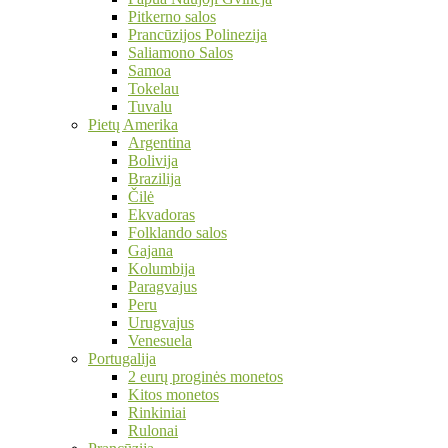
Pitkerno salos
Prancūzijos Polinezija
Saliamono Salos
Samoa
Tokelau
Tuvalu
Pietų Amerika
Argentina
Bolivija
Brazilija
Čilė
Ekvadoras
Folklando salos
Gajana
Kolumbija
Paragvajus
Peru
Urugvajus
Venesuela
Portugalija
2 eurų proginės monetos
Kitos monetos
Rinkiniai
Rulonai