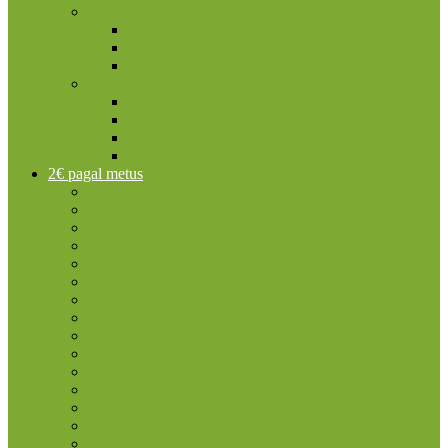
Vatikanas
2 eurų proginės monetos
Kitos monetos
Rinkiniai
Vokietija
2 eurų proginės monetos
Kitos monetos
Rinkiniai
Rulonai
2€ pagal metus
2004
2005
2006
2007
2007 TOR
2008
2009
2009 EMU
2010
2011
2012
2012 TYE
2013
2014
2015