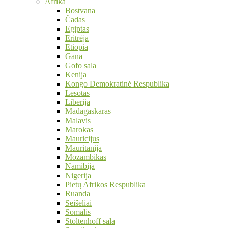
Afrika
Bostvana
Čadas
Egiptas
Eritrėja
Etiopia
Gana
Gofo sala
Kenija
Kongo Demokratinė Respublika
Lesotas
Liberija
Madagaskaras
Malavis
Marokas
Mauricijus
Mauritanija
Mozambikas
Namibija
Nigerija
Pietų Afrikos Respublika
Ruanda
Seišeliai
Somalis
Stoltenhoff sala