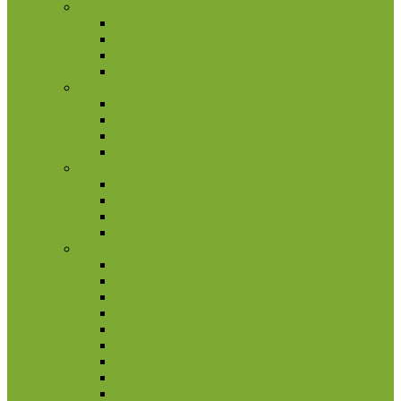
Portugalija
2 eurų proginės monetos
Kitos monetos
Rinkiniai
Rulonai
Prancūzija
2 eurų proginės monetos
Kitos monetos
Rinkiniai
Rulonai
San Marinas
2 eurų proginės monetos
Kitos monetos
Rinkiniai
Rulonai
Šiaurės Amerika
Aruba
Bahamai
Barbadosas
Belizas
Bermudai
Dominika
Gvatemala
Haitis
Hondūras