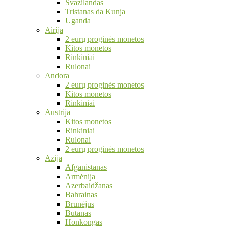
Svazilandas
Tristanas da Kunja
Uganda
Airija
2 eurų proginės monetos
Kitos monetos
Rinkiniai
Rulonai
Andora
2 eurų proginės monetos
Kitos monetos
Rinkiniai
Austrija
Kitos monetos
Rinkiniai
Rulonai
2 eurų proginės monetos
Azija
Afganistanas
Armėnija
Azerbaidžanas
Bahrainas
Brunėjus
Butanas
Honkongas