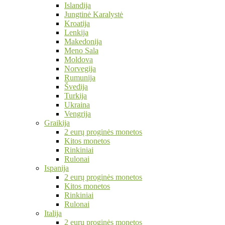
Islandija
Jungtinė Karalystė
Kroatija
Lenkija
Makedonija
Meno Sala
Moldova
Norvegija
Rumunija
Švedija
Turkija
Ukraina
Vengrija
Graikija
2 eurų proginės monetos
Kitos monetos
Rinkiniai
Rulonai
Ispanija
2 eurų proginės monetos
Kitos monetos
Rinkiniai
Rulonai
Italija
2 eurų proginės monetos