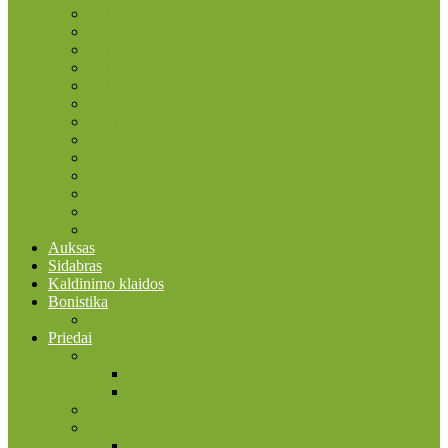
2015 ES vėliavos trisdešimtmetis
2016
2017
2018
2019
2020
2021
2022
2022 Erasmus programa
2023
2024
2025
2026
Auksas
Sidabras
Kaldinimo klaidos
Bonistika
JAV
Priedai
Bonistikos reikmenys
Banknotų albumai
Įmautės banknotams
Faleristikos, birofilijos ir filumenijos reikmenys
Filatelijos reikmenys
Įmautės pašto ženklams