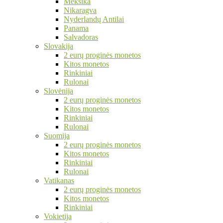
Meksika
Nikaragva
Nyderlandų Antilai
Panama
Salvadoras
Slovakija
2 eurų proginės monetos
Kitos monetos
Rinkiniai
Rulonai
Slovėnija
2 eurų proginės monetos
Kitos monetos
Rinkiniai
Rulonai
Suomija
2 eurų proginės monetos
Kitos monetos
Rinkiniai
Rulonai
Vatikanas
2 eurų proginės monetos
Kitos monetos
Rinkiniai
Vokietija