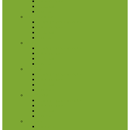
Kitos monetos
Rinkiniai
Rulonai
Liuksemburgas
2 eurų proginės monetos
Kitos monetos
Rinkiniai
Rulonai
Malta
2 eurų proginės monetos
Kitos monetos
Rinkiniai
Rulonai
Monakas
2 eurų proginės monetos
Kitos monetos
Rinkiniai
Rulonai
Nyderlandai
2 eurų proginės monetos
Kitos monetos
Rinkiniai
Rulonai
Okeanija
Australija