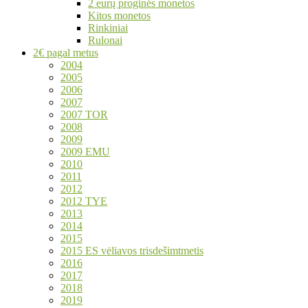
2 eurų proginės monetos
Kitos monetos
Rinkiniai
Rulonai
2€ pagal metus
2004
2005
2006
2007
2007 TOR
2008
2009
2009 EMU
2010
2011
2012
2012 TYE
2013
2014
2015
2015 ES vėliavos trisdešimtmetis
2016
2017
2018
2019