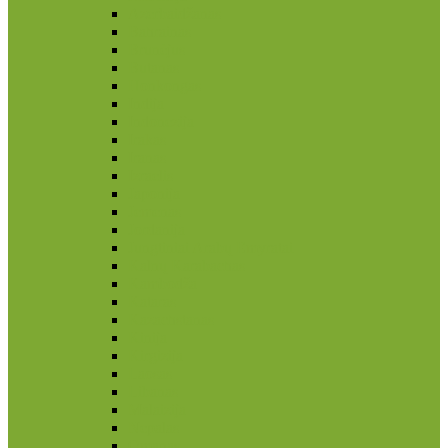
Azerbaidžanas
Bahrainas
Brunėjus
Butanas
Honkongas
Indija
Indonezija
Irakas
Iranas
Izraelis
Japonija
Jemenas
Jordanija
Jungtiniai Arabų Emyratai
Kalnų Karabachas
Kambodža
Kataras
Kazachstanas
Kinija
Kirgizija
Laosas
Libanas
Malaizija
Nepalas
Omanas