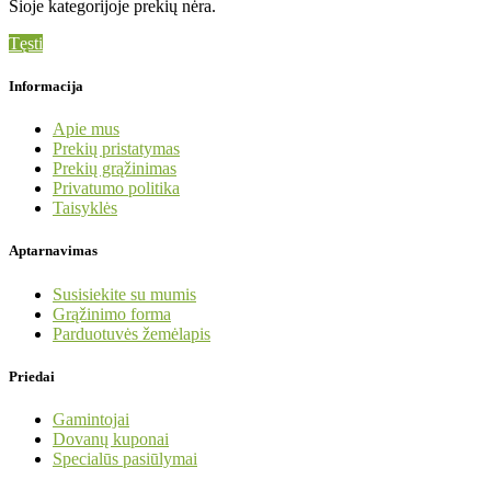
Šioje kategorijoje prekių nėra.
Tęsti
Informacija
Apie mus
Prekių pristatymas
Prekių grąžinimas
Privatumo politika
Taisyklės
Aptarnavimas
Susisiekite su mumis
Grąžinimo forma
Parduotuvės žemėlapis
Priedai
Gamintojai
Dovanų kuponai
Specialūs pasiūlymai