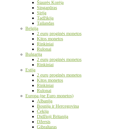
Šiaurės Korėja
Singapūras
Sirija
Tadžikija
Tailandas
Belgija
2 eurų proginės monetos
Kitos monetos
Rinkiniai
Rulonai
Bulgarija
2 eurų proginės monetos
Rinkiniai
Estija
2 eurų proginės monetos
Kitos monetos
Rinkiniai
Rulonai
Europa (ne Euro monetos)
Albanija
Bosnija ir Hercegovina
Čekija
Didžioji Britanija
Džersis
Gibraltaras