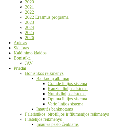
2020
2021
2022
2022 Erasmus programa
2023
2024
2025
2026
Auksas
Sidabras
Kaldinimo klaidos
Bonistika
JAV
Priedai
Bonistikos reikmenys
Banknotų albumai
Grande linijos sistema
Kanzlei linijos sistema
Numis linijos sistema
Optima linijos sistema
Vario linijos sistema
Įmautės banknotams
Faleristikos, birofilijos ir filumenijos reikmenys
Filatelijos reikmenys
Įmautės pašto ženklams