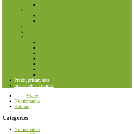
Pašto ženklų albumai
Filokartijos reikmenys
Atvirukų, nuotraukų albumai
Įmautės atvirukams ir nuotraukoms
Kita
Kolekcinių kortelių priedai
Numizmatikos reikmenys
Dėžės, dėžutės, lagaminai
Įmautės monetoms
Kapsulės
Kita
Monetų albumai
Monetų holderiai
Valymo priemonės
Prekių pristatymas
Susisiekite su mumis
Home
Numizmatika
Rulonai
Categories
Numizmatika