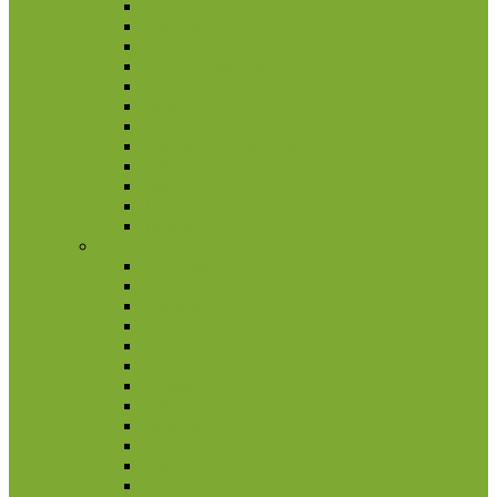
Fidžis
Kuko salos
Naujoji Kaledonija
Naujoji Zelandija
Niujė
Papua Naujoji Gvinėja
Pitkerno salos
Prancūzijos Polinezija
Saliamono Salos
Samoa
Tokelau
Tuvalu
Pietų Amerika
Argentina
Bolivija
Brazilija
Čilė
Ekvadoras
Folklando salos
Gajana
Kolumbija
Paragvajus
Peru
Urugvajus
Venesuela