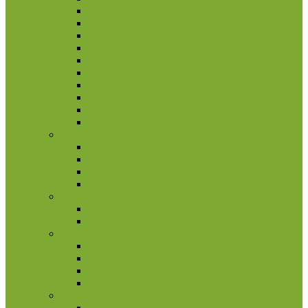
Pakistanas
Pietų Korėja
Rusija
Rytų Timoras
Saudo Arabija
Šiaurės Korėja
Singapūras
Sirija
Tadžikija
Tailandas
Belgija
2 eurų proginės monetos
Kitos monetos
Rinkiniai
Rulonai
Bulgarija
2 eurų proginės monetos
Rinkiniai
Estija
2 eurų proginės monetos
Kitos monetos
Rinkiniai
Rulonai
Europa (ne Euro monetos)
Albanija