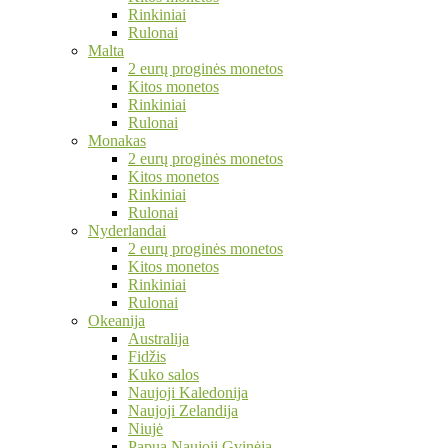
Rinkiniai
Rulonai
Malta
2 eurų proginės monetos
Kitos monetos
Rinkiniai
Rulonai
Monakas
2 eurų proginės monetos
Kitos monetos
Rinkiniai
Rulonai
Nyderlandai
2 eurų proginės monetos
Kitos monetos
Rinkiniai
Rulonai
Okeanija
Australija
Fidžis
Kuko salos
Naujoji Kaledonija
Naujoji Zelandija
Niujė
Papua Naujoji Gvinėja