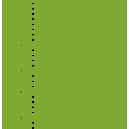
Pietų Afrikos Respublika
Ruanda
Seišeliai
Somalis
Stoltenhoff sala
Svazilandas
Tristanas da Kunja
Uganda
Airija
2 eurų proginės monetos
Kitos monetos
Rinkiniai
Rulonai
Andora
2 eurų proginės monetos
Kitos monetos
Rinkiniai
Austrija
Kitos monetos
Rinkiniai
Rulonai
2 eurų proginės monetos
Azija
Afganistanas
Armėnija