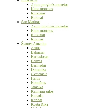
Prancūzija
2 eurų proginės monetos
Kitos monetos
Rinkiniai
Rulonai
San Marinas
2 eurų proginės monetos
Kitos monetos
Rinkiniai
Rulonai
Šiaurės Amerika
Aruba
Bahamai
Barbadosas
Belizas
Bermudai
Dominika
Gvatemala
Haitis
Hondūras
Jamaika
Kaimanų salos
Kanada
Karibai
Kosta Rika