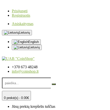
Prisijungti
Registruotis
Atsiskaitymas
Lietuvių
English
Lietuvių
+370 673 48248
info@coinshop.lt
0 prekė(s) - 0.00€
Jūsų prekių krepšelis tuščias