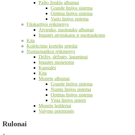
Pašto ženklų albumai
Grande linijos sistema
Optima linijos sistema
Vario linijos sistema
Filokartijos reikmenys
Atvirukų, nuotraukų albumai
Įmautės atvirukams ir nuotraukoms
Kita
Kolekcinių kortelių priedai
Numizmatikos reikmenys
Dėžės, dėžutės, lagaminai
Įmautės monetoms
Kapsulės
Kita
Monetų albumai
Grande linijos sistema
Numis linijos sistema
Optima linijos sistema
Vista linijos sistem
Monetų holderiai
Valymo priemonės
Rulonai