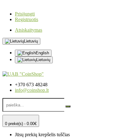
Prisijungti
Registruotis
Atsiskaitymas
Lietuvių
English
Lietuvių
+370 673 48248
info@coinshop.lt
0 prekė(s) - 0.00€
Jūsų prekių krepšelis tuščias