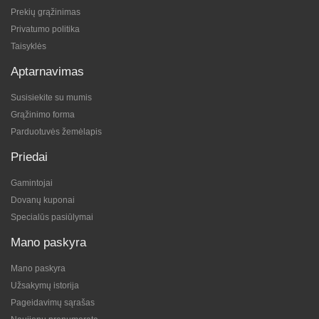
Prekių grąžinimas
Privatumo politika
Taisyklės
Aptarnavimas
Susisiekite su mumis
Grąžinimo forma
Parduotuvės žemėlapis
Priedai
Gamintojai
Dovanų kuponai
Specialūs pasiūlymai
Mano paskyra
Mano paskyra
Užsakymų istorija
Pageidavimų sąrašas