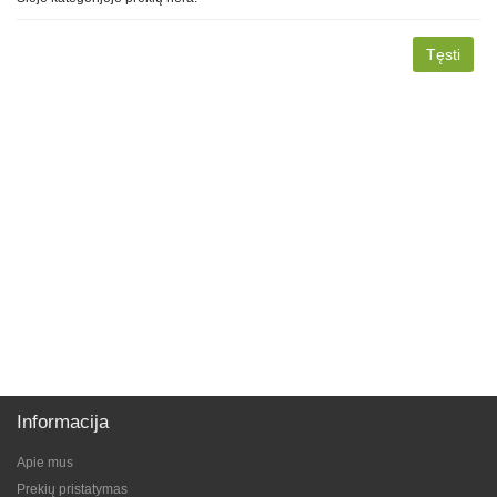
Tęsti
Informacija
Apie mus
Prekių pristatymas