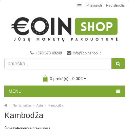
Prisijungti
Registruotis
+370 673 48248
info@coinshop.lt
0 prekė(s) - 0.00€
MENU
Numizmatika
Azija
Kambodža
Kambodža
Šioje kategorijoje prekių nėra.