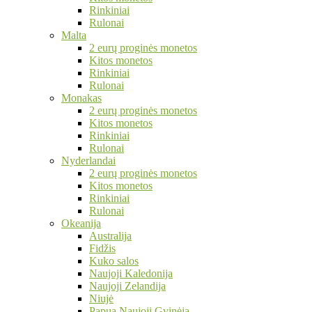
Rinkiniai
Rulonai
Malta
2 eurų proginės monetos
Kitos monetos
Rinkiniai
Rulonai
Monakas
2 eurų proginės monetos
Kitos monetos
Rinkiniai
Rulonai
Nyderlandai
2 eurų proginės monetos
Kitos monetos
Rinkiniai
Rulonai
Okeanija
Australija
Fidžis
Kuko salos
Naujoji Kaledonija
Naujoji Zelandija
Niujė
Papua Naujoji Gvinėja