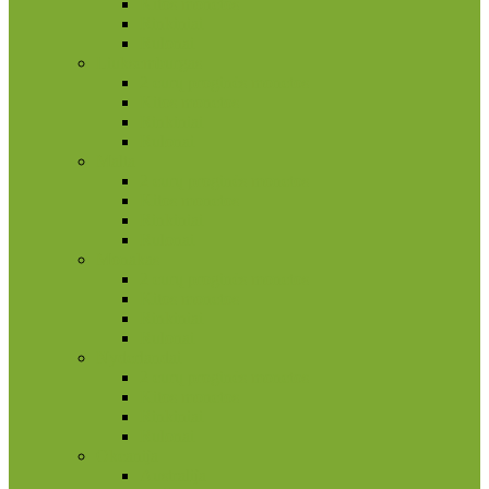
Kitos monetos
Rinkiniai
Rulonai
Liuksemburgas
2 eurų proginės monetos
Kitos monetos
Rinkiniai
Rulonai
Malta
2 eurų proginės monetos
Kitos monetos
Rinkiniai
Rulonai
Monakas
2 eurų proginės monetos
Kitos monetos
Rinkiniai
Rulonai
Nyderlandai
2 eurų proginės monetos
Kitos monetos
Rinkiniai
Rulonai
Okeanija
Australija