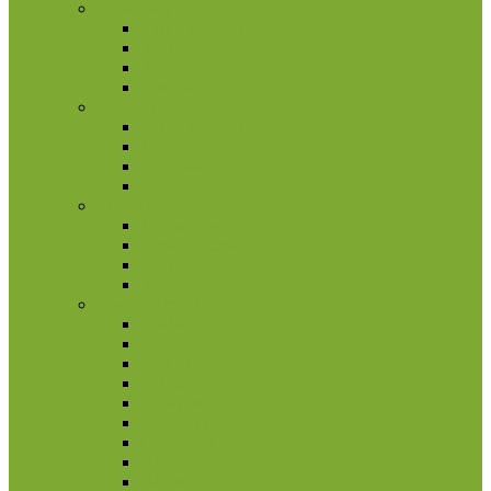
Portugalija
2 eurų proginės monetos
Kitos monetos
Rinkiniai
Rulonai
Prancūzija
2 eurų proginės monetos
Kitos monetos
Rinkiniai
Rulonai
San Marinas
2 eurų proginės monetos
Kitos monetos
Rinkiniai
Rulonai
Šiaurės Amerika
Aruba
Bahamai
Barbadosas
Belizas
Bermudai
Dominika
Gvatemala
Haitis
Hondūras