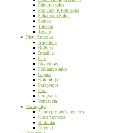
Pitkerno salos
Prancūzijos Polinezija
Saliamono Salos
Samoa
Tokelau
Tuvalu
Pietų Amerika
Argentina
Bolivija
Brazilija
Čilė
Ekvadoras
Folklando salos
Gajana
Kolumbija
Paragvajus
Peru
Urugvajus
Venesuela
Portugalija
2 eurų proginės monetos
Kitos monetos
Rinkiniai
Rulonai