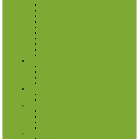
Pakistanas
Pietų Korėja
Rusija
Rytų Timoras
Saudo Arabija
Šiaurės Korėja
Singapūras
Sirija
Tadžikija
Tailandas
Belgija
2 eurų proginės monetos
Kitos monetos
Rinkiniai
Rulonai
Bulgarija
2 eurų proginės monetos
Rinkiniai
Estija
2 eurų proginės monetos
Kitos monetos
Rinkiniai
Rulonai
Europa (ne Euro monetos)
Albanija