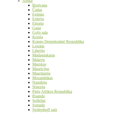
Afrika
Bostvana
Čadas
Egiptas
Eritrėja
Etiopia
Gana
Gofo sala
Kenija
Kongo Demokratinė Respublika
Lesotas
Liberija
Madagaskaras
Malavis
Marokas
Mauricijus
Mauritanija
Mozambikas
Namibija
Nigerija
Pietų Afrikos Respublika
Ruanda
Seišeliai
Somalis
Stoltenhoff sala