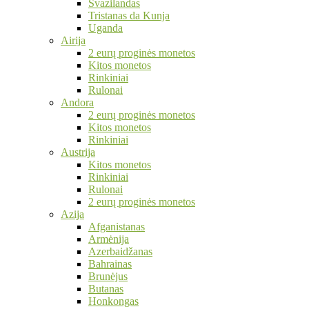
Svazilandas
Tristanas da Kunja
Uganda
Airija
2 eurų proginės monetos
Kitos monetos
Rinkiniai
Rulonai
Andora
2 eurų proginės monetos
Kitos monetos
Rinkiniai
Austrija
Kitos monetos
Rinkiniai
Rulonai
2 eurų proginės monetos
Azija
Afganistanas
Armėnija
Azerbaidžanas
Bahrainas
Brunėjus
Butanas
Honkongas