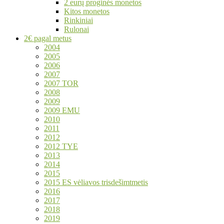
2 eurų proginės monetos
Kitos monetos
Rinkiniai
Rulonai
2€ pagal metus
2004
2005
2006
2007
2007 TOR
2008
2009
2009 EMU
2010
2011
2012
2012 TYE
2013
2014
2015
2015 ES vėliavos trisdešimtmetis
2016
2017
2018
2019