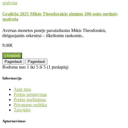
Graikija 2025 Mikio Theodorakio gimimo 100-osios metinės
spalvota
Aversas monetos pusėje pavaizduotas Mikis Theodorakis,
diriguojantis orkestrui – iškeltomis rankomis..
9.00€
Į krepšelį
Pageidauti
Pageidauti
Rodoma nuo 1 iki 5 iš 5 (1 puslapių)
Informacija
Apie mus
Prekių pristatymas
Prekių grąžinimas
Privatumo politika
Taisyklės
Aptarnavimas