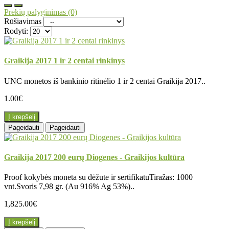
Prekių palyginimas (0)
Rūšiavimas
Rodyti:
Graikija 2017 1 ir 2 centai rinkinys
UNC monetos iš bankinio ritinėlio 1 ir 2 centai Graikija 2017..
1.00€
Į krepšelį
Pageidauti
Pageidauti
Graikija 2017 200 eurų Diogenes - Graikijos kultūra
Proof kokybės moneta su dėžute ir sertifikatuTiražas: 1000
vnt.Svoris 7,98 gr. (Au 916% Ag 53%)..
1,825.00€
Į krepšelį