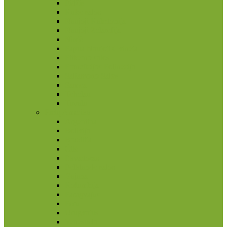
Fidžis
Kuko salos
Naujoji Kaledonija
Naujoji Zelandija
Niujė
Papua Naujoji Gvinėja
Pitkerno salos
Prancūzijos Polinezija
Saliamono Salos
Samoa
Tokelau
Tuvalu
Pietų Amerika
Argentina
Bolivija
Brazilija
Čilė
Ekvadoras
Folklando salos
Gajana
Kolumbija
Paragvajus
Peru
Urugvajus
Venesuela