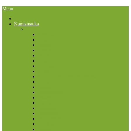
Menu
Numizmatika
Afrika
Bostvana
Čadas
Egiptas
Eritrėja
Etiopia
Gana
Gofo sala
Kenija
Kongo Demokratinė Respublika
Lesotas
Liberija
Madagaskaras
Malavis
Marokas
Mauricijus
Mauritanija
Mozambikas
Namibija
Nigerija