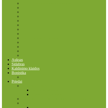
2015 ES vėliavos trisdešimtmetis
2016
2017
2018
2019
2020
2021
2022
2022 Erasmus programa
2023
2024
2025
2026
Auksas
Sidabras
Kaldinimo klaidos
Bonistika
JAV
Priedai
Bonistikos reikmenys
Banknotų albumai
Įmautės banknotams
Faleristikos, birofilijos ir filumenijos reikmenys
Filatelijos reikmenys
Įmautės pašto ženklams