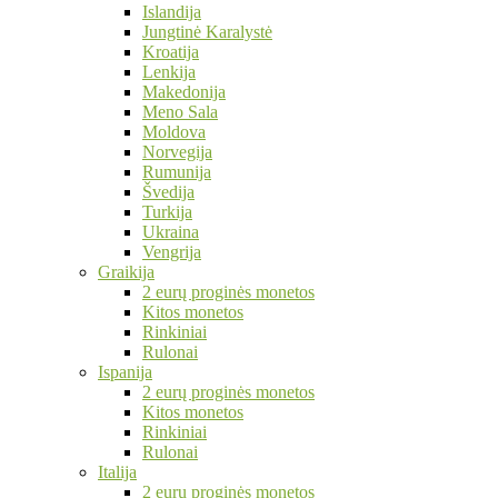
Islandija
Jungtinė Karalystė
Kroatija
Lenkija
Makedonija
Meno Sala
Moldova
Norvegija
Rumunija
Švedija
Turkija
Ukraina
Vengrija
Graikija
2 eurų proginės monetos
Kitos monetos
Rinkiniai
Rulonai
Ispanija
2 eurų proginės monetos
Kitos monetos
Rinkiniai
Rulonai
Italija
2 eurų proginės monetos