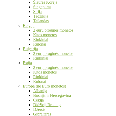
Šiaurės Korėja
Singapūras
Sirija
Tadžikija
Tailandas
Belgija
2 eurų proginės monetos
Kitos monetos
Rinkiniai
Rulonai
Bulgarija
2 eurų proginės monetos
Rinkiniai
Estija
2 eurų proginės monetos
Kitos monetos
Rinkiniai
Rulonai
Europa (ne Euro monetos)
Albanija
Bosnija ir Hercegovina
Čekija
Didžioji Britanija
Džersis
Gibraltaras