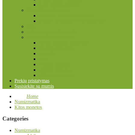
Pašto ženklų albumai
Filokartijos reikmenys
Atvirukų, nuotraukų albumai
Įmautės atvirukams ir nuotraukoms
Kita
Kolekcinių kortelių priedai
Numizmatikos reikmenys
Dėžės, dėžutės, lagaminai
Įmautės monetoms
Kapsulės
Kita
Monetų albumai
Monetų holderiai
Valymo priemonės
Prekių pristatymas
Susisiekite su mumis
Home
Numizmatika
Kitos monetos
Categories
Numizmatika