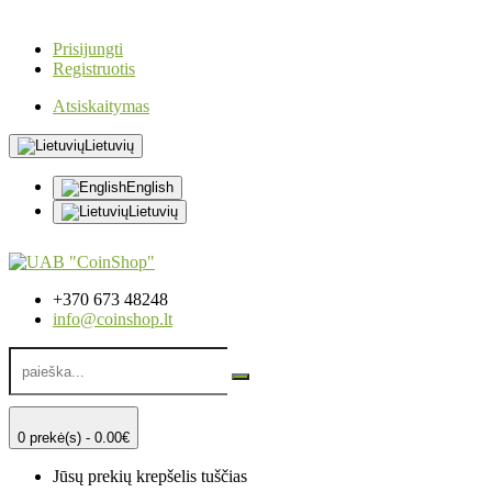
Prisijungti
Registruotis
Atsiskaitymas
Lietuvių
English
Lietuvių
+370 673 48248
info@coinshop.lt
0 prekė(s) - 0.00€
Jūsų prekių krepšelis tuščias