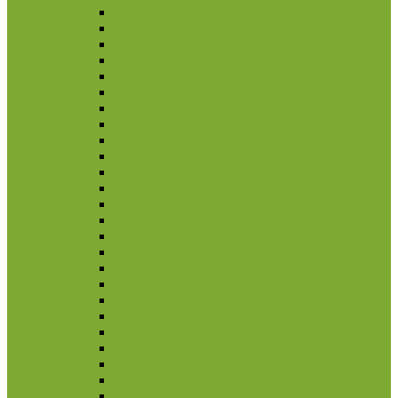
Azerbaidžanas
Bahrainas
Brunėjus
Butanas
Honkongas
Indija
Indonezija
Irakas
Iranas
Izraelis
Japonija
Jemenas
Jordanija
Jungtiniai Arabų Emyratai
Kalnų Karabachas
Kambodža
Kataras
Kazachstanas
Kinija
Kirgizija
Laosas
Libanas
Malaizija
Nepalas
Omanas