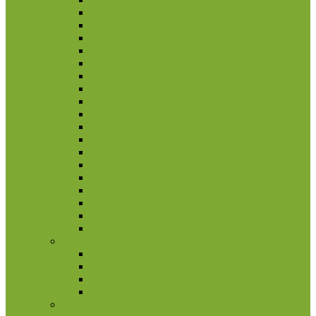
Bosnija ir Hercegovina
Čekija
Didžioji Britanija
Džersis
Gibraltaras
Islandija
Jungtinė Karalystė
Kroatija
Lenkija
Makedonija
Meno Sala
Moldova
Norvegija
Rumunija
Švedija
Turkija
Ukraina
Vengrija
Graikija
2 eurų proginės monetos
Kitos monetos
Rinkiniai
Rulonai
Ispanija