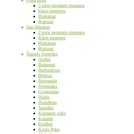
Prancūzija
2 eurų proginės monetos
Kitos monetos
Rinkiniai
Rulonai
San Marinas
2 eurų proginės monetos
Kitos monetos
Rinkiniai
Rulonai
Šiaurės Amerika
Aruba
Bahamai
Barbadosas
Belizas
Bermudai
Dominika
Gvatemala
Haitis
Hondūras
Jamaika
Kaimanų salos
Kanada
Karibai
Kosta Rika