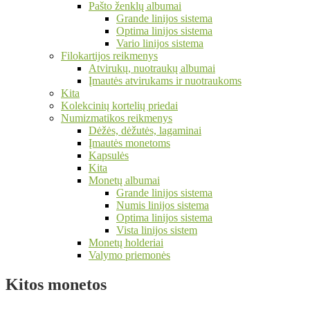
Pašto ženklų albumai
Grande linijos sistema
Optima linijos sistema
Vario linijos sistema
Filokartijos reikmenys
Atvirukų, nuotraukų albumai
Įmautės atvirukams ir nuotraukoms
Kita
Kolekcinių kortelių priedai
Numizmatikos reikmenys
Dėžės, dėžutės, lagaminai
Įmautės monetoms
Kapsulės
Kita
Monetų albumai
Grande linijos sistema
Numis linijos sistema
Optima linijos sistema
Vista linijos sistem
Monetų holderiai
Valymo priemonės
Kitos monetos