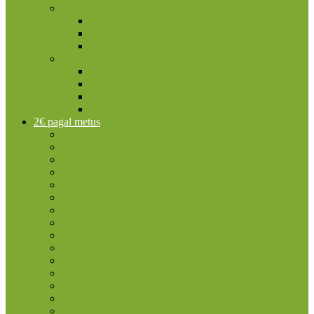
Vatikanas
2 eurų proginės monetos
Kitos monetos
Rinkiniai
Vokietija
2 eurų proginės monetos
Kitos monetos
Rinkiniai
Rulonai
2€ pagal metus
2004
2005
2006
2007
2007 TOR
2008
2009
2009 EMU
2010
2011
2012
2012 TYE
2013
2014
2015