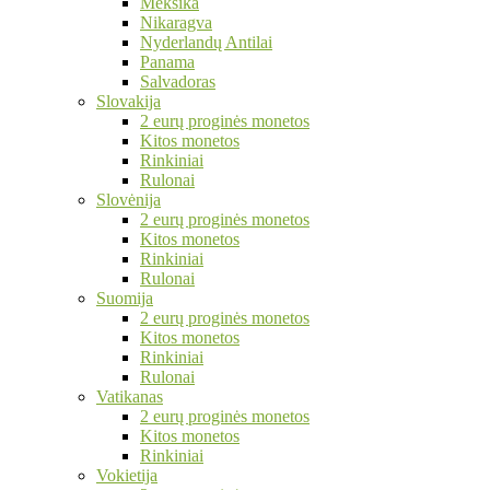
Meksika
Nikaragva
Nyderlandų Antilai
Panama
Salvadoras
Slovakija
2 eurų proginės monetos
Kitos monetos
Rinkiniai
Rulonai
Slovėnija
2 eurų proginės monetos
Kitos monetos
Rinkiniai
Rulonai
Suomija
2 eurų proginės monetos
Kitos monetos
Rinkiniai
Rulonai
Vatikanas
2 eurų proginės monetos
Kitos monetos
Rinkiniai
Vokietija