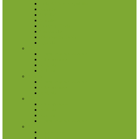
Pietų Afrikos Respublika
Ruanda
Seišeliai
Somalis
Stoltenhoff sala
Svazilandas
Tristanas da Kunja
Uganda
Airija
2 eurų proginės monetos
Kitos monetos
Rinkiniai
Rulonai
Andora
2 eurų proginės monetos
Kitos monetos
Rinkiniai
Austrija
Kitos monetos
Rinkiniai
Rulonai
2 eurų proginės monetos
Azija
Afganistanas
Armėnija