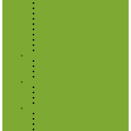
Jamaika
Kaimanų salos
Kanada
Karibai
Kosta Rika
Meksika
Nikaragva
Nyderlandų Antilai
Panama
Salvadoras
Slovakija
2 eurų proginės monetos
Kitos monetos
Rinkiniai
Rulonai
Slovėnija
2 eurų proginės monetos
Kitos monetos
Rinkiniai
Rulonai
Suomija
2 eurų proginės monetos
Kitos monetos
Rinkiniai
Rulonai