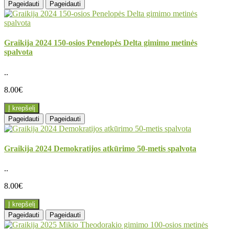
Pageidauti
Pageidauti
Graikija 2024 150-osios Penelopės Delta gimimo metinės
spalvota
..
8.00€
Į krepšelį
Pageidauti
Pageidauti
Graikija 2024 Demokratijos atkūrimo 50-metis spalvota
..
8.00€
Į krepšelį
Pageidauti
Pageidauti