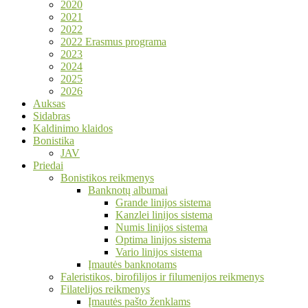
2020
2021
2022
2022 Erasmus programa
2023
2024
2025
2026
Auksas
Sidabras
Kaldinimo klaidos
Bonistika
JAV
Priedai
Bonistikos reikmenys
Banknotų albumai
Grande linijos sistema
Kanzlei linijos sistema
Numis linijos sistema
Optima linijos sistema
Vario linijos sistema
Įmautės banknotams
Faleristikos, birofilijos ir filumenijos reikmenys
Filatelijos reikmenys
Įmautės pašto ženklams