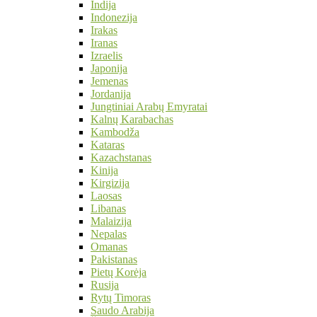
Indija
Indonezija
Irakas
Iranas
Izraelis
Japonija
Jemenas
Jordanija
Jungtiniai Arabų Emyratai
Kalnų Karabachas
Kambodža
Kataras
Kazachstanas
Kinija
Kirgizija
Laosas
Libanas
Malaizija
Nepalas
Omanas
Pakistanas
Pietų Korėja
Rusija
Rytų Timoras
Saudo Arabija