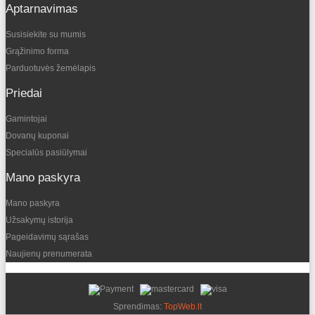
Aptarnavimas
Susisiekite su mumis
Grąžinimo forma
Parduotuvės žemėlapis
Priedai
Gamintojai
Dovanų kuponai
Specialūs pasiūlymai
Mano paskyra
Mano paskyra
Užsakymų istorija
Pageidavimų sąrašas
Naujienų prenumerata
Sprendimas:
TopWeb.lt