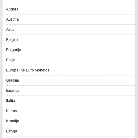
Andora
Austrija
Azija
Belgija
Bulgarija
Estija
Europa (ne Euro monetos)
Graikija
Ispanija
Italija
Kipras
Kroatija
Latvija