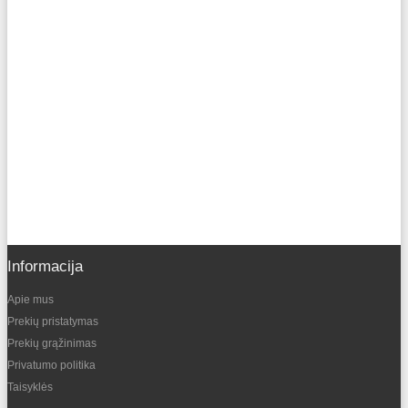
Informacija
Apie mus
Prekių pristatymas
Prekių grąžinimas
Privatumo politika
Taisyklės