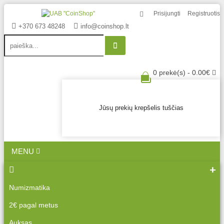
Prisijungti
Registruotis
+370 673 48248
info@coinshop.lt
0 prekė(s) - 0.00€
Jūsų prekių krepšelis tuščias
MENU
Numizmatika
2€ pagal metus
Auksas