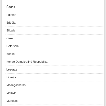
Čadas
Egiptas
Eritrėja
Etiopia
Gana
Gofo sala
Kenija
Kongo Demokratinė Respublika
Lesotas
Liberija
Madagaskaras
Malavis
Marokas