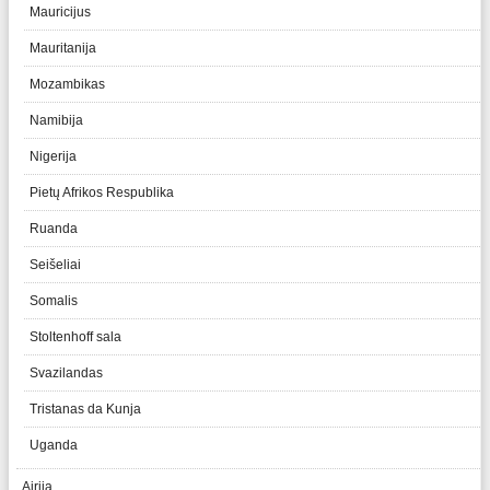
Mauricijus
Mauritanija
Mozambikas
Namibija
Nigerija
Pietų Afrikos Respublika
Ruanda
Seišeliai
Somalis
Stoltenhoff sala
Svazilandas
Tristanas da Kunja
Uganda
Airija