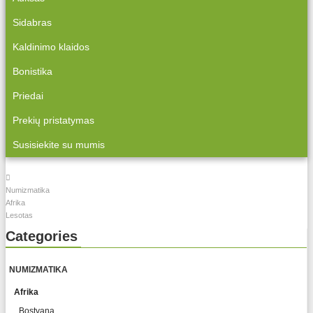
Sidabras
Kaldinimo klaidos
Bonistika
Priedai
Prekių pristatymas
Susisiekite su mumis
Numizmatika
Afrika
Lesotas
Categories
NUMIZMATIKA
Afrika
Bostvana