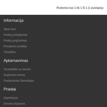
Rodoma nuo 1 iki 1 iš 1 (1 puslapių)
Informacija
Apie mus
Prekių pristatymas
Prekių grąžinimas
Privatumo politika
Taisyklės
Aptarnavimas
Susisiekite su mumis
Grąžinimo forma
Parduotuvės žemėlapis
Priedai
Gamintojai
Dovanų kuponai