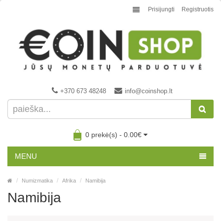
Prisijungti
Registruotis
+370 673 48248
info@coinshop.lt
0 prekė(s) - 0.00€
MENU
Numizmatika
Afrika
Namibija
Namibija