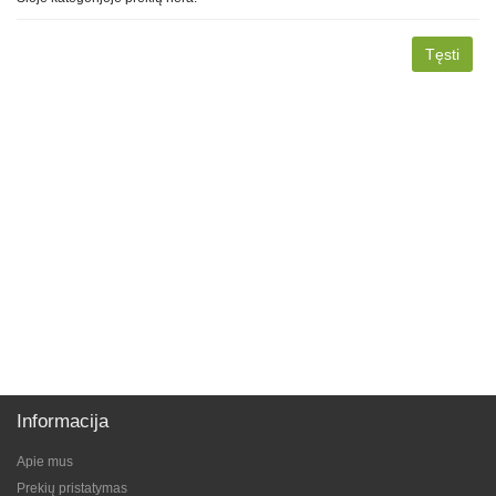
Tęsti
Informacija
Apie mus
Prekių pristatymas