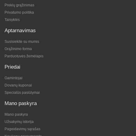
Prekių grąžinimas
Privatumo politika
Taisyklės
Aptarnavimas
Susisiekite su mumis
Grąžinimo forma
Parduotuvės žemėlapis
Priedai
Gamintojai
Dovanų kuponai
Specialūs pasiūlymai
Mano paskyra
Mano paskyra
Užsakymų istorija
Pageidavimų sąrašas