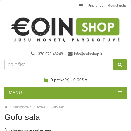
Prisijungti
Registruotis
+370 673 48248
info@coinshop.lt
0 prekė(s) - 0.00€
MENU
Numizmatika
Afrika
Gofo sala
Gofo sala
Šioje kategorijoje prekių nėra.