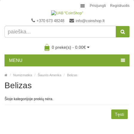
Prisijungti
Registruotis
+370 673 48248
info@coinshop.lt
0 prekė(s) - 0.00€
MENU
Numizmatika
Šiaurės Amerika
Belizas
Belizas
Šioje kategorijoje prekių nėra.
Tęsti