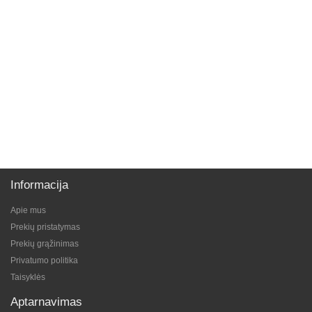
Informacija
Apie mus
Prekių pristatymas
Prekių grąžinimas
Privatumo politika
Taisyklės
Aptarnavimas