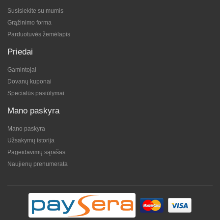
Susisiekite su mumis
Grąžinimo forma
Parduotuvės žemėlapis
Priedai
Gamintojai
Dovanų kuponai
Specialūs pasiūlymai
Mano paskyra
Mano paskyra
Užsakymų istorija
Pageidavimų sąrašas
Naujienų prenumerata