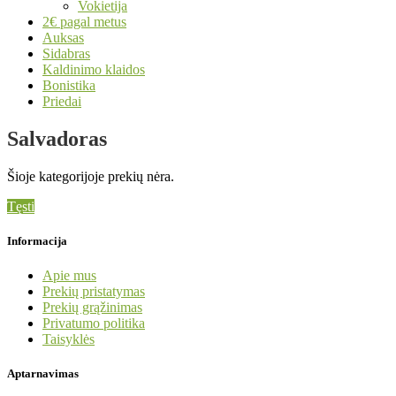
Vokietija
2€ pagal metus
Auksas
Sidabras
Kaldinimo klaidos
Bonistika
Priedai
Salvadoras
Šioje kategorijoje prekių nėra.
Tęsti
Informacija
Apie mus
Prekių pristatymas
Prekių grąžinimas
Privatumo politika
Taisyklės
Aptarnavimas