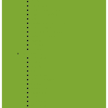
Fidžis
Kuko salos
Naujoji Kaledonija
Naujoji Zelandija
Niujė
Papua Naujoji Gvinėja
Pitkerno salos
Prancūzijos Polinezija
Saliamono Salos
Samoa
Tokelau
Tuvalu
Pietų Amerika
Argentina
Bolivija
Brazilija
Čilė
Ekvadoras
Folklando salos
Gajana
Kolumbija
Paragvajus
Peru
Urugvajus
Venesuela