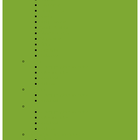
Pakistanas
Pietų Korėja
Rusija
Rytų Timoras
Saudo Arabija
Šiaurės Korėja
Singapūras
Sirija
Tadžikija
Tailandas
Belgija
2 eurų proginės monetos
Kitos monetos
Rinkiniai
Rulonai
Bulgarija
2 eurų proginės monetos
Rinkiniai
Estija
2 eurų proginės monetos
Kitos monetos
Rinkiniai
Rulonai
Europa (ne Euro monetos)
Albanija