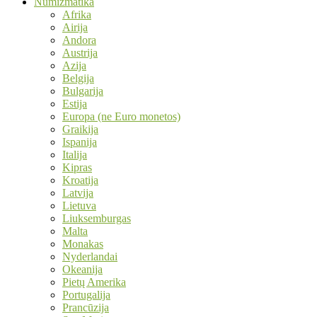
Numizmatika
Afrika
Airija
Andora
Austrija
Azija
Belgija
Bulgarija
Estija
Europa (ne Euro monetos)
Graikija
Ispanija
Italija
Kipras
Kroatija
Latvija
Lietuva
Liuksemburgas
Malta
Monakas
Nyderlandai
Okeanija
Pietų Amerika
Portugalija
Prancūzija