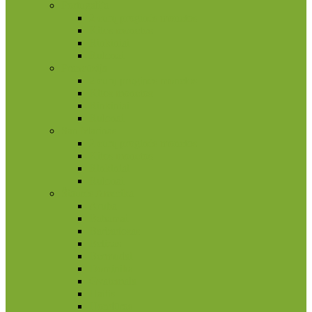
Portugalija
2 eurų proginės monetos
Kitos monetos
Rinkiniai
Rulonai
Prancūzija
2 eurų proginės monetos
Kitos monetos
Rinkiniai
Rulonai
San Marinas
2 eurų proginės monetos
Kitos monetos
Rinkiniai
Rulonai
Šiaurės Amerika
Aruba
Bahamai
Barbadosas
Belizas
Bermudai
Dominika
Gvatemala
Haitis
Hondūras