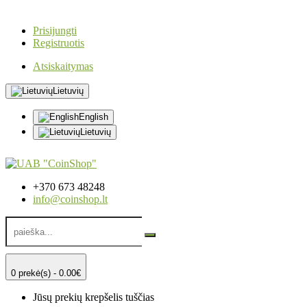
Prisijungti
Registruotis
Atsiskaitymas
Lietuvių
English
Lietuvių
+370 673 48248
info@coinshop.lt
0 prekė(s) - 0.00€
Jūsų prekių krepšelis tuščias