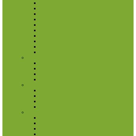
Jamaika
Kaimanų salos
Kanada
Karibai
Kosta Rika
Meksika
Nikaragva
Nyderlandų Antilai
Panama
Salvadoras
Slovakija
2 eurų proginės monetos
Kitos monetos
Rinkiniai
Rulonai
Slovėnija
2 eurų proginės monetos
Kitos monetos
Rinkiniai
Rulonai
Suomija
2 eurų proginės monetos
Kitos monetos
Rinkiniai
Rulonai