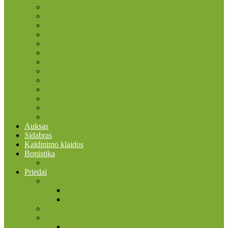
2015 ES vėliavos trisdešimtmetis
2016
2017
2018
2019
2020
2021
2022
2022 Erasmus programa
2023
2024
2025
2026
Auksas
Sidabras
Kaldinimo klaidos
Bonistika
JAV
Priedai
Bonistikos reikmenys
Banknotų albumai
Įmautės banknotams
Faleristikos, birofilijos ir filumenijos reikmenys
Filatelijos reikmenys
Įmautės pašto ženklams