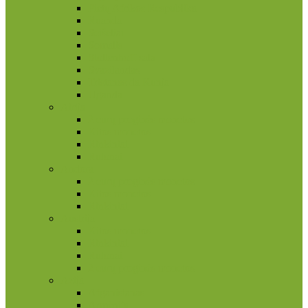
Pietų Afrikos Respublika
Ruanda
Seišeliai
Somalis
Stoltenhoff sala
Svazilandas
Tristanas da Kunja
Uganda
Airija
2 eurų proginės monetos
Kitos monetos
Rinkiniai
Rulonai
Andora
2 eurų proginės monetos
Kitos monetos
Rinkiniai
Austrija
Kitos monetos
Rinkiniai
Rulonai
2 eurų proginės monetos
Azija
Afganistanas
Armėnija