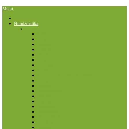
Menu
Numizmatika
Afrika
Bostvana
Čadas
Egiptas
Eritrėja
Etiopia
Gana
Gofo sala
Kenija
Kongo Demokratinė Respublika
Lesotas
Liberija
Madagaskaras
Malavis
Marokas
Mauricijus
Mauritanija
Mozambikas
Namibija
Nigerija