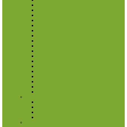
Bosnija ir Hercegovina
Čekija
Didžioji Britanija
Džersis
Gibraltaras
Islandija
Jungtinė Karalystė
Kroatija
Lenkija
Makedonija
Meno Sala
Moldova
Norvegija
Rumunija
Švedija
Turkija
Ukraina
Vengrija
Graikija
2 eurų proginės monetos
Kitos monetos
Rinkiniai
Rulonai
Ispanija