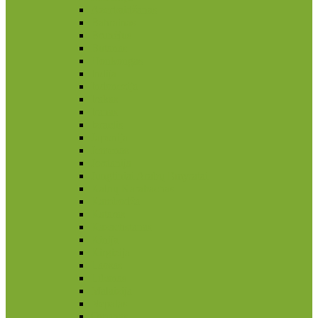
Azerbaidžanas
Bahrainas
Brunėjus
Butanas
Honkongas
Indija
Indonezija
Irakas
Iranas
Izraelis
Japonija
Jemenas
Jordanija
Jungtiniai Arabų Emyratai
Kalnų Karabachas
Kambodža
Kataras
Kazachstanas
Kinija
Kirgizija
Laosas
Libanas
Malaizija
Nepalas
Omanas