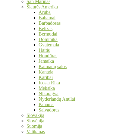
San Marinas
Šiaurės Amerika
Aruba
Bahamai
Barbadosas
Belizas
Bermudai
Dominika
Gvatemala
Haitis
Hondūras
Jamaika
Kaimanų salos
Kanada
Karibai
Kosta Rika
Meksika
Nikaragva
Nyderlandų Antilai
Panama
Salvadoras
Slovakija
Slovėnija
Suomija
Vatikanas