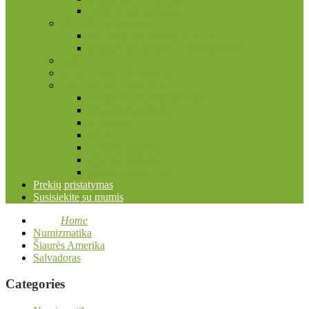
Pašto ženklų albumai
Filokartijos reikmenys
Atvirukų, nuotraukų albumai
Įmautės atvirukams ir nuotraukoms
Kita
Kolekcinių kortelių priedai
Numizmatikos reikmenys
Dėžės, dėžutės, lagaminai
Įmautės monetoms
Kapsulės
Kita
Monetų albumai
Monetų holderiai
Valymo priemonės
Prekių pristatymas
Susisiekite su mumis
Home
Numizmatika
Šiaurės Amerika
Salvadoras
Categories