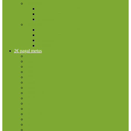
Vatikanas
2 eurų proginės monetos
Kitos monetos
Rinkiniai
Vokietija
2 eurų proginės monetos
Kitos monetos
Rinkiniai
Rulonai
2€ pagal metus
2004
2005
2006
2007
2007 TOR
2008
2009
2009 EMU
2010
2011
2012
2012 TYE
2013
2014
2015