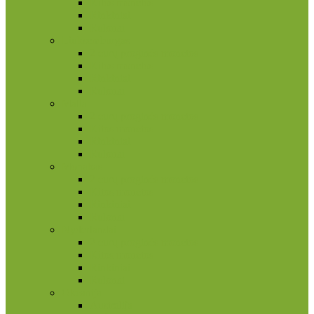
Kitos monetos
Rinkiniai
Rulonai
Liuksemburgas
2 eurų proginės monetos
Kitos monetos
Rinkiniai
Rulonai
Malta
2 eurų proginės monetos
Kitos monetos
Rinkiniai
Rulonai
Monakas
2 eurų proginės monetos
Kitos monetos
Rinkiniai
Rulonai
Nyderlandai
2 eurų proginės monetos
Kitos monetos
Rinkiniai
Rulonai
Okeanija
Australija