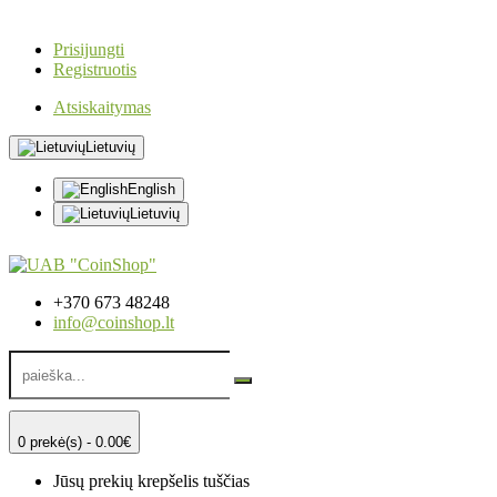
Prisijungti
Registruotis
Atsiskaitymas
Lietuvių
English
Lietuvių
+370 673 48248
info@coinshop.lt
0 prekė(s) - 0.00€
Jūsų prekių krepšelis tuščias