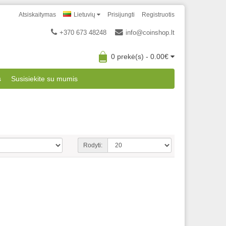
Atsiskaitymas
Lietuvių
Prisijungti
Registruotis
+370 673 48248
info@coinshop.lt
0 prekė(s) - 0.00€
s
Susisiekite su mumis
Rodyti: