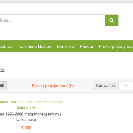
dabras
Kaldinimo klaidos
Bonistika
Priedai
Prekių pristatyma
as
Rūšiavimas
Prekių palyginimas (0)
nas 1996-2006 metų monetų rinkinys
lankstinuke
7.00€