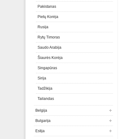
Pakistanas
Pietų Korėja
Rusija
Rytų Timoras
Saudo Arabija
Šiaurės Korėja
Singapūras
Sirija
Tadžikija
Tailandas
Belgija
Bulgarija
Estija