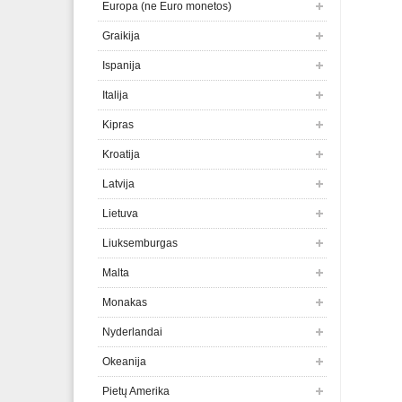
Europa (ne Euro monetos)
Graikija
Ispanija
Italija
Kipras
Kroatija
Latvija
Lietuva
Liuksemburgas
Malta
Monakas
Nyderlandai
Okeanija
Pietų Amerika