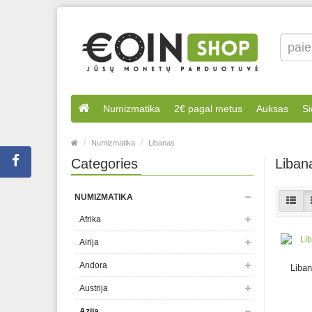
Numizmatika
2€ pagal metus
Auksas
Si
Numizmatika
Libanas
Categories
Liban
NUMIZMATIKA
Afrika
Airija
Andora
Liba
Austrija
Azija