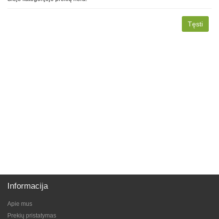
Tęsti
Informacija
Apie mus
Prekių pristatymas