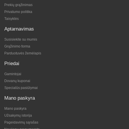
Prekių grąžinimas
Privatumo politika
Taisyklės
Aptarnavimas
Susisiekite su mumis
Grąžinimo forma
Parduotuvės žemėlapis
Priedai
Gamintojai
Dovanų kuponai
Specialūs pasiūlymai
Mano paskyra
Mano paskyra
Užsakymų istorija
Pageidavimų sąrašas