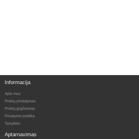
Informacija
Apie mus
Prekių pristatymas
Prekių grąžinimas
Privatumo politika
Taisyklės
Aptarnavimas