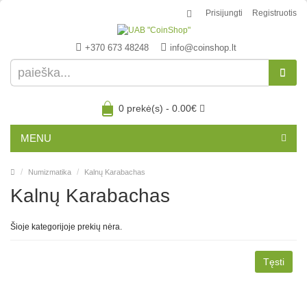
Prisijungti
Registruotis
+370 673 48248
info@coinshop.lt
0 prekė(s) - 0.00€
MENU
Numizmatika
Kalnų Karabachas
Kalnų Karabachas
Šioje kategorijoje prekių nėra.
Tęsti