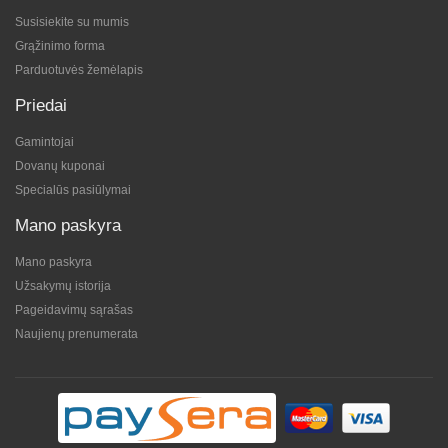
Susisiekite su mumis
Grąžinimo forma
Parduotuvės žemėlapis
Priedai
Gamintojai
Dovanų kuponai
Specialūs pasiūlymai
Mano paskyra
Mano paskyra
Užsakymų istorija
Pageidavimų sąrašas
Naujienų prenumerata