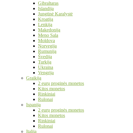
Gibraltaras
Islandija
Jungtinė Karalystė
Kroatija
Lenkija
Makedonija
Meno Sala
Moldova
Norvegija
Rumunija
Švedija
Turkija
Ukraina
Vengrija
Graikija
2 eurų proginės monetos
Kitos monetos
Rinkiniai
Rulonai
Ispanija
2 eurų proginės monetos
Kitos monetos
Rinkiniai
Rulonai
Italija