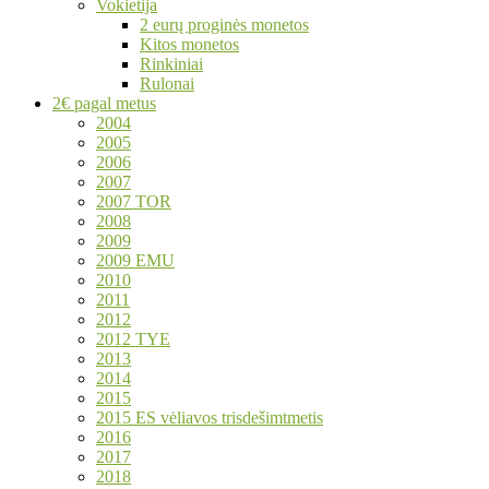
Vokietija
2 eurų proginės monetos
Kitos monetos
Rinkiniai
Rulonai
2€ pagal metus
2004
2005
2006
2007
2007 TOR
2008
2009
2009 EMU
2010
2011
2012
2012 TYE
2013
2014
2015
2015 ES vėliavos trisdešimtmetis
2016
2017
2018