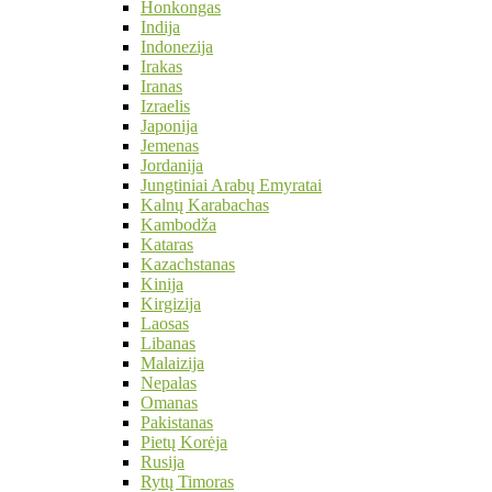
Honkongas
Indija
Indonezija
Irakas
Iranas
Izraelis
Japonija
Jemenas
Jordanija
Jungtiniai Arabų Emyratai
Kalnų Karabachas
Kambodža
Kataras
Kazachstanas
Kinija
Kirgizija
Laosas
Libanas
Malaizija
Nepalas
Omanas
Pakistanas
Pietų Korėja
Rusija
Rytų Timoras