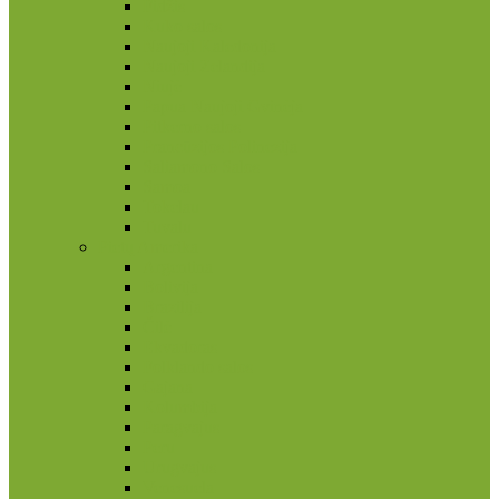
Fidžis
Kuko salos
Naujoji Kaledonija
Naujoji Zelandija
Niujė
Papua Naujoji Gvinėja
Pitkerno salos
Prancūzijos Polinezija
Saliamono Salos
Samoa
Tokelau
Tuvalu
Pietų Amerika
Argentina
Bolivija
Brazilija
Čilė
Ekvadoras
Folklando salos
Gajana
Kolumbija
Paragvajus
Peru
Urugvajus
Venesuela