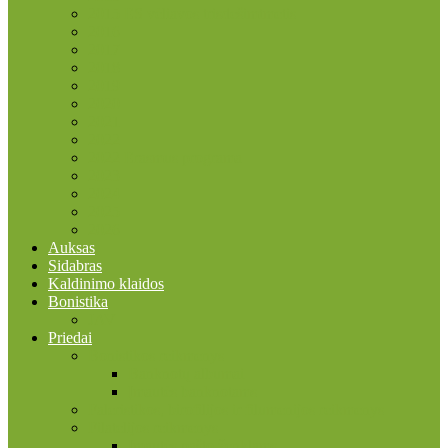
2015 ES vėliavos trisdešimtmetis
2016
2017
2018
2019
2020
2021
2022
2022 Erasmus programa
2023
2024
2025
2026
Auksas
Sidabras
Kaldinimo klaidos
Bonistika
JAV
Priedai
Bonistikos reikmenys
Banknotų albumai
Įmautės banknotams
Faleristikos, birofilijos ir filumenijos reikmenys
Filatelijos reikmenys
Įmautės pašto ženklams