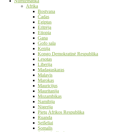
Numizmatika
Afrika
Bostvana
Čadas
Egiptas
Eritrėja
Etiopia
Gana
Gofo sala
Kenija
Kongo Demokratinė Respublika
Lesotas
Liberija
Madagaskaras
Malavis
Marokas
Mauricijus
Mauritanija
Mozambikas
Namibija
Nigerija
Pietų Afrikos Respublika
Ruanda
Seišeliai
Somalis