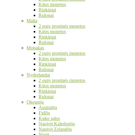
Kitos monetos
Rinkiniai
Rulonai
Malta
2 eurų proginės monetos
Kitos monetos
Rinkiniai
Rulonai
Monakas
2 eurų proginės monetos
Kitos monetos
Rinkiniai
Rulonai
Nyderlandai
2 eurų proginės monetos
Kitos monetos
Rinkiniai
Rulonai
Okeanija
Australija
Fidžis
Kuko salos
Naujoji Kaledonija
Naujoji Zelandija
Niujė