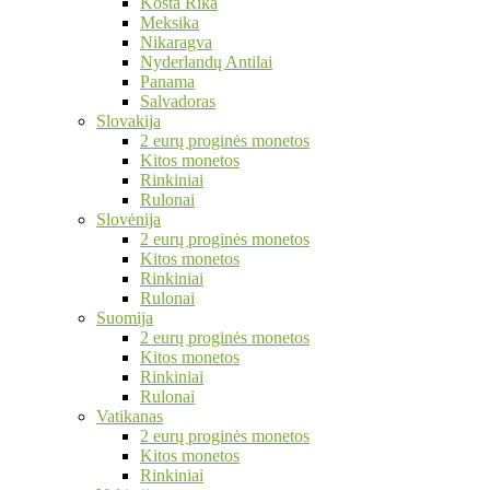
Kosta Rika
Meksika
Nikaragva
Nyderlandų Antilai
Panama
Salvadoras
Slovakija
2 eurų proginės monetos
Kitos monetos
Rinkiniai
Rulonai
Slovėnija
2 eurų proginės monetos
Kitos monetos
Rinkiniai
Rulonai
Suomija
2 eurų proginės monetos
Kitos monetos
Rinkiniai
Rulonai
Vatikanas
2 eurų proginės monetos
Kitos monetos
Rinkiniai