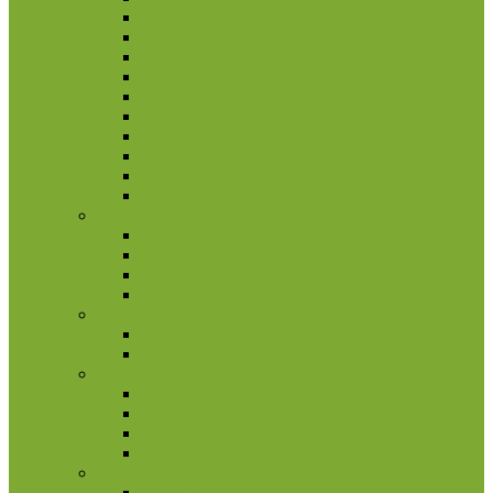
Pakistanas
Pietų Korėja
Rusija
Rytų Timoras
Saudo Arabija
Šiaurės Korėja
Singapūras
Sirija
Tadžikija
Tailandas
Belgija
2 eurų proginės monetos
Kitos monetos
Rinkiniai
Rulonai
Bulgarija
2 eurų proginės monetos
Rinkiniai
Estija
2 eurų proginės monetos
Kitos monetos
Rinkiniai
Rulonai
Europa (ne Euro monetos)
Albanija