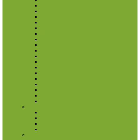
Bosnija ir Hercegovina
Čekija
Didžioji Britanija
Džersis
Gibraltaras
Islandija
Jungtinė Karalystė
Kroatija
Lenkija
Makedonija
Meno Sala
Moldova
Norvegija
Rumunija
Švedija
Turkija
Ukraina
Vengrija
Graikija
2 eurų proginės monetos
Kitos monetos
Rinkiniai
Rulonai
Ispanija