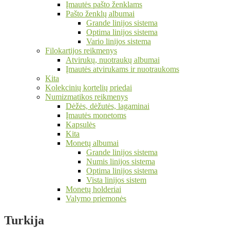
Įmautės pašto ženklams
Pašto ženklų albumai
Grande linijos sistema
Optima linijos sistema
Vario linijos sistema
Filokartijos reikmenys
Atvirukų, nuotraukų albumai
Įmautės atvirukams ir nuotraukoms
Kita
Kolekcinių kortelių priedai
Numizmatikos reikmenys
Dėžės, dėžutės, lagaminai
Įmautės monetoms
Kapsulės
Kita
Monetų albumai
Grande linijos sistema
Numis linijos sistema
Optima linijos sistema
Vista linijos sistem
Monetų holderiai
Valymo priemonės
Turkija