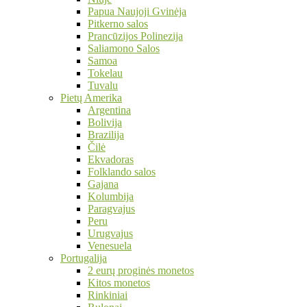
Papua Naujoji Gvinėja
Pitkerno salos
Prancūzijos Polinezija
Saliamono Salos
Samoa
Tokelau
Tuvalu
Pietų Amerika
Argentina
Bolivija
Brazilija
Čilė
Ekvadoras
Folklando salos
Gajana
Kolumbija
Paragvajus
Peru
Urugvajus
Venesuela
Portugalija
2 eurų proginės monetos
Kitos monetos
Rinkiniai