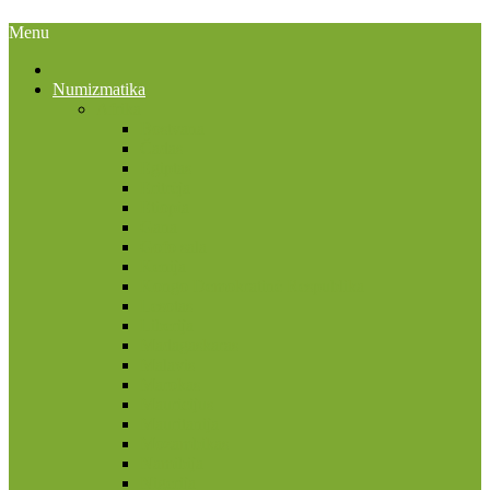
Menu
Numizmatika
Afrika
Bostvana
Čadas
Egiptas
Eritrėja
Etiopia
Gana
Gofo sala
Kenija
Kongo Demokratinė Respublika
Lesotas
Liberija
Madagaskaras
Malavis
Marokas
Mauricijus
Mauritanija
Mozambikas
Namibija
Nigerija