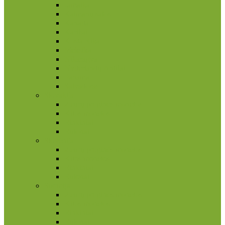
Jamaika
Kaimanų salos
Kanada
Karibai
Kosta Rika
Meksika
Nikaragva
Nyderlandų Antilai
Panama
Salvadoras
Slovakija
2 eurų proginės monetos
Kitos monetos
Rinkiniai
Rulonai
Slovėnija
2 eurų proginės monetos
Kitos monetos
Rinkiniai
Rulonai
Suomija
2 eurų proginės monetos
Kitos monetos
Rinkiniai
Rulonai