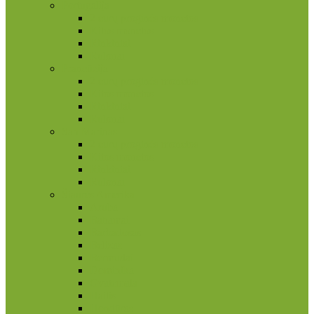
Portugalija
2 eurų proginės monetos
Kitos monetos
Rinkiniai
Rulonai
Prancūzija
2 eurų proginės monetos
Kitos monetos
Rinkiniai
Rulonai
San Marinas
2 eurų proginės monetos
Kitos monetos
Rinkiniai
Rulonai
Šiaurės Amerika
Aruba
Bahamai
Barbadosas
Belizas
Bermudai
Dominika
Gvatemala
Haitis
Hondūras