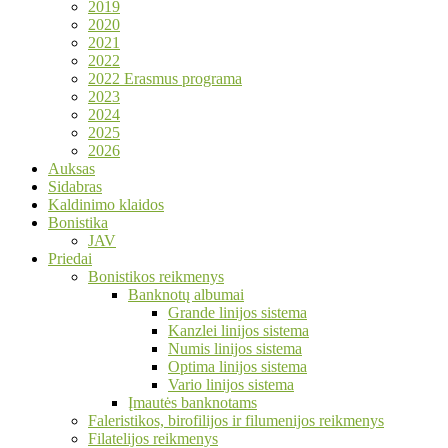
2019
2020
2021
2022
2022 Erasmus programa
2023
2024
2025
2026
Auksas
Sidabras
Kaldinimo klaidos
Bonistika
JAV
Priedai
Bonistikos reikmenys
Banknotų albumai
Grande linijos sistema
Kanzlei linijos sistema
Numis linijos sistema
Optima linijos sistema
Vario linijos sistema
Įmautės banknotams
Faleristikos, birofilijos ir filumenijos reikmenys
Filatelijos reikmenys