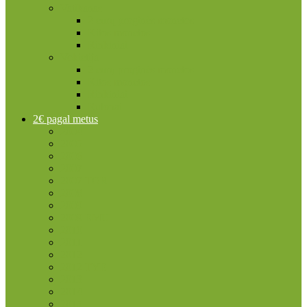
Vatikanas
2 eurų proginės monetos
Kitos monetos
Rinkiniai
Vokietija
2 eurų proginės monetos
Kitos monetos
Rinkiniai
Rulonai
2€ pagal metus
2004
2005
2006
2007
2007 TOR
2008
2009
2009 EMU
2010
2011
2012
2012 TYE
2013
2014
2015