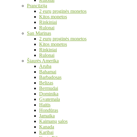
Rulonai
Prancūzija
2 eurų proginės monetos
Kitos monetos
Rinkiniai
Rulonai
San Marinas
2 eurų proginės monetos
Kitos monetos
Rinkiniai
Rulonai
Šiaurės Amerika
Aruba
Bahamai
Barbadosas
Belizas
Bermudai
Dominika
Gvatemala
Haitis
Hondūras
Jamaika
Kaimanų salos
Kanada
Karibai