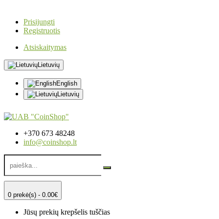
Prisijungti
Registruotis
Atsiskaitymas
Lietuvių
English
Lietuvių
+370 673 48248
info@coinshop.lt
0 prekė(s) - 0.00€
Jūsų prekių krepšelis tuščias