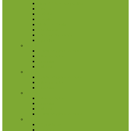
Pietų Afrikos Respublika
Ruanda
Seišeliai
Somalis
Stoltenhoff sala
Svazilandas
Tristanas da Kunja
Uganda
Airija
2 eurų proginės monetos
Kitos monetos
Rinkiniai
Rulonai
Andora
2 eurų proginės monetos
Kitos monetos
Rinkiniai
Austrija
Kitos monetos
Rinkiniai
Rulonai
2 eurų proginės monetos
Azija
Afganistanas
Armėnija