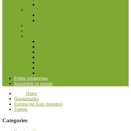
Pašto ženklų albumai
Filokartijos reikmenys
Atvirukų, nuotraukų albumai
Įmautės atvirukams ir nuotraukoms
Kita
Kolekcinių kortelių priedai
Numizmatikos reikmenys
Dėžės, dėžutės, lagaminai
Įmautės monetoms
Kapsulės
Kita
Monetų albumai
Monetų holderiai
Valymo priemonės
Prekių pristatymas
Susisiekite su mumis
Home
Numizmatika
Europa (ne Euro monetos)
Turkija
Categories