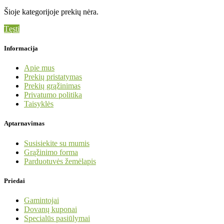
Šioje kategorijoje prekių nėra.
Tęsti
Informacija
Apie mus
Prekių pristatymas
Prekių grąžinimas
Privatumo politika
Taisyklės
Aptarnavimas
Susisiekite su mumis
Grąžinimo forma
Parduotuvės žemėlapis
Priedai
Gamintojai
Dovanų kuponai
Specialūs pasiūlymai