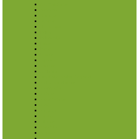
Azerbaidžanas
Bahrainas
Brunėjus
Butanas
Honkongas
Indija
Indonezija
Irakas
Iranas
Izraelis
Japonija
Jemenas
Jordanija
Jungtiniai Arabų Emyratai
Kalnų Karabachas
Kambodža
Kataras
Kazachstanas
Kinija
Kirgizija
Laosas
Libanas
Malaizija
Nepalas
Omanas