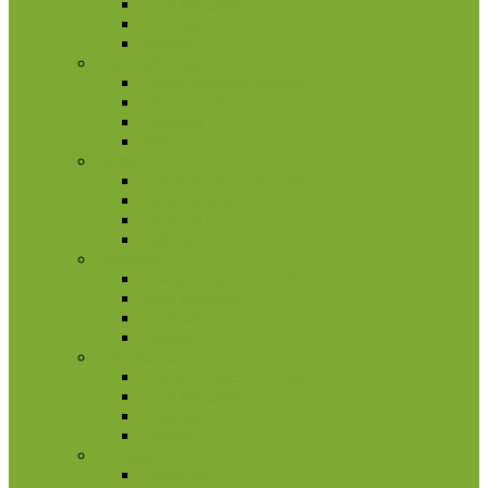
Kitos monetos
Rinkiniai
Rulonai
Liuksemburgas
2 eurų proginės monetos
Kitos monetos
Rinkiniai
Rulonai
Malta
2 eurų proginės monetos
Kitos monetos
Rinkiniai
Rulonai
Monakas
2 eurų proginės monetos
Kitos monetos
Rinkiniai
Rulonai
Nyderlandai
2 eurų proginės monetos
Kitos monetos
Rinkiniai
Rulonai
Okeanija
Australija