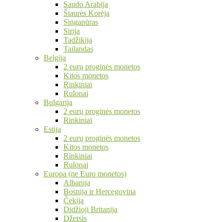
Saudo Arabija
Šiaurės Korėja
Singapūras
Sirija
Tadžikija
Tailandas
Belgija
2 eurų proginės monetos
Kitos monetos
Rinkiniai
Rulonai
Bulgarija
2 eurų proginės monetos
Rinkiniai
Estija
2 eurų proginės monetos
Kitos monetos
Rinkiniai
Rulonai
Europa (ne Euro monetos)
Albanija
Bosnija ir Hercegovina
Čekija
Didžioji Britanija
Džersis