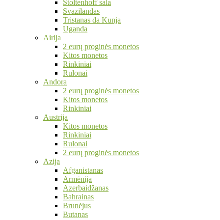
Stoltenhoff sala
Svazilandas
Tristanas da Kunja
Uganda
Airija
2 eurų proginės monetos
Kitos monetos
Rinkiniai
Rulonai
Andora
2 eurų proginės monetos
Kitos monetos
Rinkiniai
Austrija
Kitos monetos
Rinkiniai
Rulonai
2 eurų proginės monetos
Azija
Afganistanas
Armėnija
Azerbaidžanas
Bahrainas
Brunėjus
Butanas