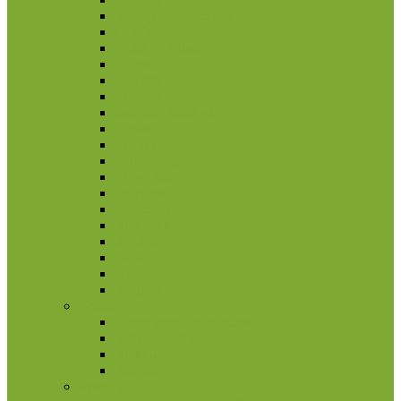
Bosnija ir Hercegovina
Čekija
Didžioji Britanija
Džersis
Gibraltaras
Islandija
Jungtinė Karalystė
Kroatija
Lenkija
Makedonija
Meno Sala
Moldova
Norvegija
Rumunija
Švedija
Turkija
Ukraina
Vengrija
Graikija
2 eurų proginės monetos
Kitos monetos
Rinkiniai
Rulonai
Ispanija