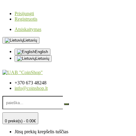
Prisijungti
Registruotis
Atsiskaitymas
Lietuvių
English
Lietuvių
+370 673 48248
info@coinshop.lt
0 prekė(s) - 0.00€
Jūsų prekių krepšelis tuščias