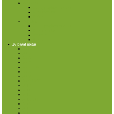
Vatikanas
2 eurų proginės monetos
Kitos monetos
Rinkiniai
Vokietija
2 eurų proginės monetos
Kitos monetos
Rinkiniai
Rulonai
2€ pagal metus
2004
2005
2006
2007
2007 TOR
2008
2009
2009 EMU
2010
2011
2012
2012 TYE
2013
2014
2015