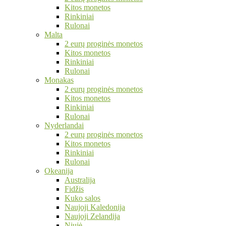
Kitos monetos
Rinkiniai
Rulonai
Malta
2 eurų proginės monetos
Kitos monetos
Rinkiniai
Rulonai
Monakas
2 eurų proginės monetos
Kitos monetos
Rinkiniai
Rulonai
Nyderlandai
2 eurų proginės monetos
Kitos monetos
Rinkiniai
Rulonai
Okeanija
Australija
Fidžis
Kuko salos
Naujoji Kaledonija
Naujoji Zelandija
Niujė