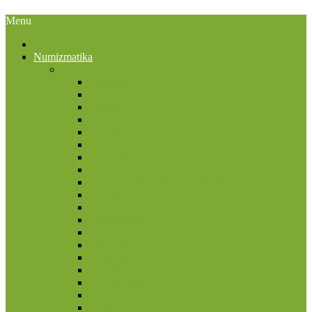
Menu
Numizmatika
Afrika
Bostvana
Čadas
Egiptas
Eritrėja
Etiopia
Gana
Gofo sala
Kenija
Kongo Demokratinė Respublika
Lesotas
Liberija
Madagaskaras
Malavis
Marokas
Mauricijus
Mauritanija
Mozambikas
Namibija
Nigerija