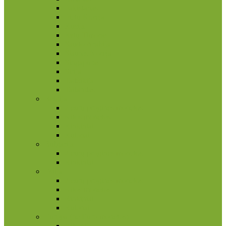
Pakistanas
Pietų Korėja
Rusija
Rytų Timoras
Saudo Arabija
Šiaurės Korėja
Singapūras
Sirija
Tadžikija
Tailandas
Belgija
2 eurų proginės monetos
Kitos monetos
Rinkiniai
Rulonai
Bulgarija
2 eurų proginės monetos
Rinkiniai
Estija
2 eurų proginės monetos
Kitos monetos
Rinkiniai
Rulonai
Europa (ne Euro monetos)
Albanija