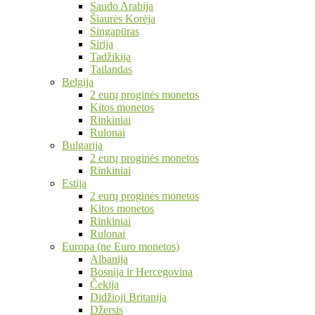
Saudo Arabija
Šiaurės Korėja
Singapūras
Sirija
Tadžikija
Tailandas
Belgija
2 eurų proginės monetos
Kitos monetos
Rinkiniai
Rulonai
Bulgarija
2 eurų proginės monetos
Rinkiniai
Estija
2 eurų proginės monetos
Kitos monetos
Rinkiniai
Rulonai
Europa (ne Euro monetos)
Albanija
Bosnija ir Hercegovina
Čekija
Didžioji Britanija
Džersis