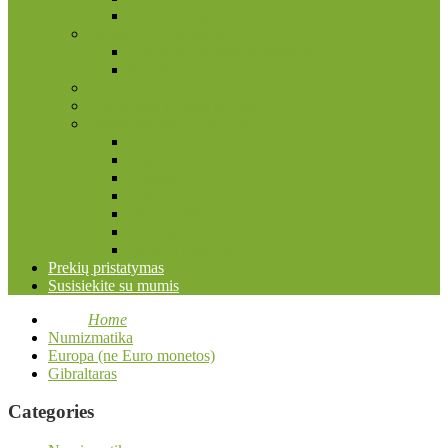
Pašto ženklų albumai
Filokartijos reikmenys
Atvirukų, nuotraukų albumai
Įmautės atvirukams ir nuotraukoms
Kita
Kolekcinių kortelių priedai
Numizmatikos reikmenys
Dėžės, dėžutės, lagaminai
Įmautės monetoms
Kapsulės
Kita
Monetų albumai
Monetų holderiai
Valymo priemonės
Prekių pristatymas
Susisiekite su mumis
Home
Numizmatika
Europa (ne Euro monetos)
Gibraltaras
Categories