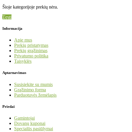
Šioje kategorijoje prekių nėra.
Tęsti
Informacija
Apie mus
Prekių pristatymas
Prekių grąžinimas
Privatumo politika
Taisyklės
Aptarnavimas
Susisiekite su mumis
Grąžinimo forma
Parduotuvės žemėlapis
Priedai
Gamintojai
Dovanų kuponai
Specialūs pasiūlymai