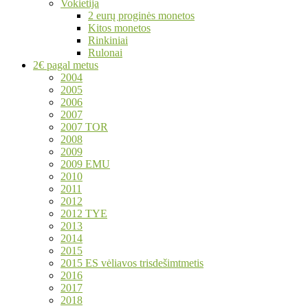
Vokietija
2 eurų proginės monetos
Kitos monetos
Rinkiniai
Rulonai
2€ pagal metus
2004
2005
2006
2007
2007 TOR
2008
2009
2009 EMU
2010
2011
2012
2012 TYE
2013
2014
2015
2015 ES vėliavos trisdešimtmetis
2016
2017
2018