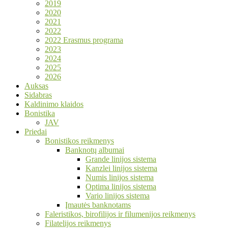
2019
2020
2021
2022
2022 Erasmus programa
2023
2024
2025
2026
Auksas
Sidabras
Kaldinimo klaidos
Bonistika
JAV
Priedai
Bonistikos reikmenys
Banknotų albumai
Grande linijos sistema
Kanzlei linijos sistema
Numis linijos sistema
Optima linijos sistema
Vario linijos sistema
Įmautės banknotams
Faleristikos, birofilijos ir filumenijos reikmenys
Filatelijos reikmenys