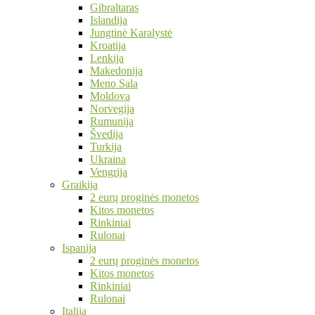
Gibraltaras
Islandija
Jungtinė Karalystė
Kroatija
Lenkija
Makedonija
Meno Sala
Moldova
Norvegija
Rumunija
Švedija
Turkija
Ukraina
Vengrija
Graikija
2 eurų proginės monetos
Kitos monetos
Rinkiniai
Rulonai
Ispanija
2 eurų proginės monetos
Kitos monetos
Rinkiniai
Rulonai
Italija