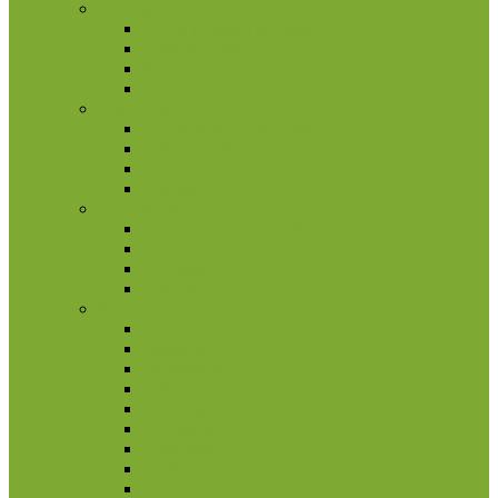
Portugalija
2 eurų proginės monetos
Kitos monetos
Rinkiniai
Rulonai
Prancūzija
2 eurų proginės monetos
Kitos monetos
Rinkiniai
Rulonai
San Marinas
2 eurų proginės monetos
Kitos monetos
Rinkiniai
Rulonai
Šiaurės Amerika
Aruba
Bahamai
Barbadosas
Belizas
Bermudai
Dominika
Gvatemala
Haitis
Hondūras