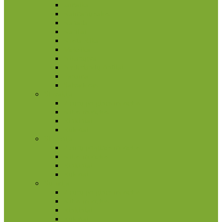
Jamaika
Kaimanų salos
Kanada
Karibai
Kosta Rika
Meksika
Nikaragva
Nyderlandų Antilai
Panama
Salvadoras
Slovakija
2 eurų proginės monetos
Kitos monetos
Rinkiniai
Rulonai
Slovėnija
2 eurų proginės monetos
Kitos monetos
Rinkiniai
Rulonai
Suomija
2 eurų proginės monetos
Kitos monetos
Rinkiniai
Rulonai