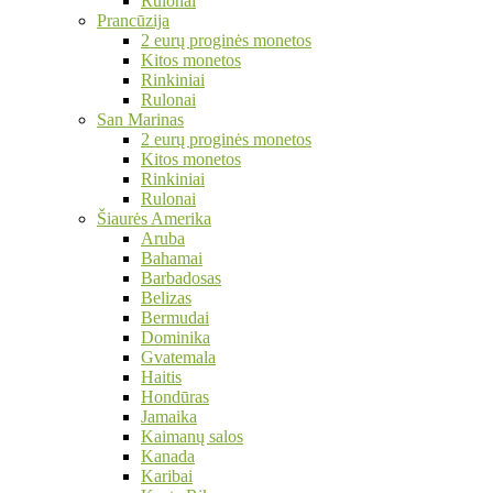
Rulonai
Prancūzija
2 eurų proginės monetos
Kitos monetos
Rinkiniai
Rulonai
San Marinas
2 eurų proginės monetos
Kitos monetos
Rinkiniai
Rulonai
Šiaurės Amerika
Aruba
Bahamai
Barbadosas
Belizas
Bermudai
Dominika
Gvatemala
Haitis
Hondūras
Jamaika
Kaimanų salos
Kanada
Karibai