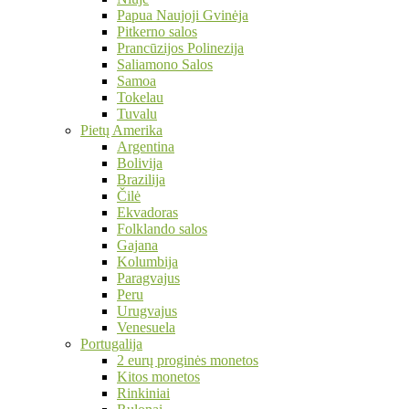
Papua Naujoji Gvinėja
Pitkerno salos
Prancūzijos Polinezija
Saliamono Salos
Samoa
Tokelau
Tuvalu
Pietų Amerika
Argentina
Bolivija
Brazilija
Čilė
Ekvadoras
Folklando salos
Gajana
Kolumbija
Paragvajus
Peru
Urugvajus
Venesuela
Portugalija
2 eurų proginės monetos
Kitos monetos
Rinkiniai