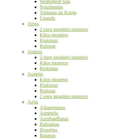
Stoltenhoff sala
Svazilandas
Tristanas da Kunja
Uganda
Airija
2 eurų proginės monetos
Kitos monetos
Rinkiniai
Rulonai
Andora
2 eurų proginės monetos
Kitos monetos
Rinkiniai
Austrija
Kitos monetos
Rinkiniai
Rulonai
2 eurų proginės monetos
Azija
Afganistanas
Armėnija
Azerbaidžanas
Bahrainas
Brunėjus
Butanas