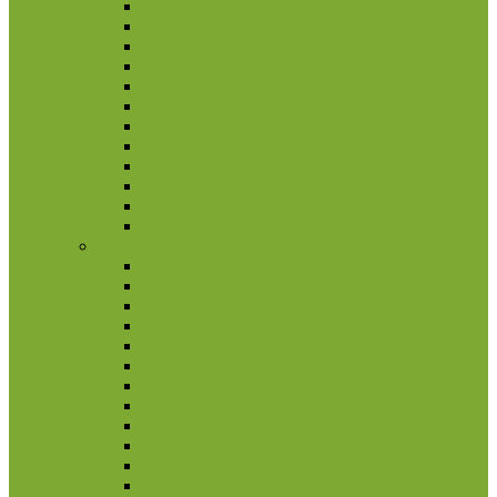
Fidžis
Kuko salos
Naujoji Kaledonija
Naujoji Zelandija
Niujė
Papua Naujoji Gvinėja
Pitkerno salos
Prancūzijos Polinezija
Saliamono Salos
Samoa
Tokelau
Tuvalu
Pietų Amerika
Argentina
Bolivija
Brazilija
Čilė
Ekvadoras
Folklando salos
Gajana
Kolumbija
Paragvajus
Peru
Urugvajus
Venesuela