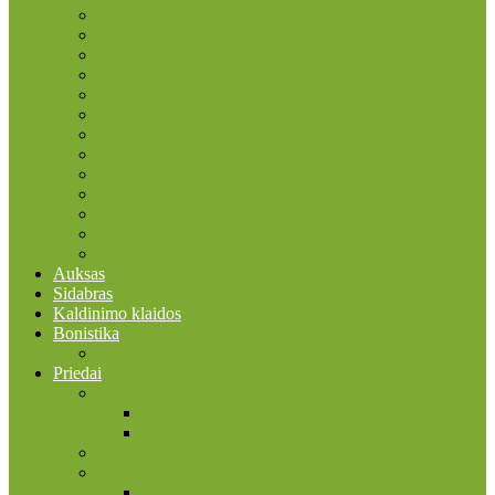
2015 ES vėliavos trisdešimtmetis
2016
2017
2018
2019
2020
2021
2022
2022 Erasmus programa
2023
2024
2025
2026
Auksas
Sidabras
Kaldinimo klaidos
Bonistika
JAV
Priedai
Bonistikos reikmenys
Banknotų albumai
Įmautės banknotams
Faleristikos, birofilijos ir filumenijos reikmenys
Filatelijos reikmenys
Įmautės pašto ženklams