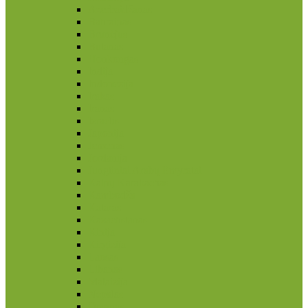
Azerbaidžanas
Bahrainas
Brunėjus
Butanas
Honkongas
Indija
Indonezija
Irakas
Iranas
Izraelis
Japonija
Jemenas
Jordanija
Jungtiniai Arabų Emyratai
Kalnų Karabachas
Kambodža
Kataras
Kazachstanas
Kinija
Kirgizija
Laosas
Libanas
Malaizija
Nepalas
Omanas