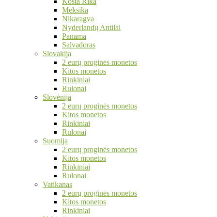
Kosta Rika
Meksika
Nikaragva
Nyderlandų Antilai
Panama
Salvadoras
Slovakija
2 eurų proginės monetos
Kitos monetos
Rinkiniai
Rulonai
Slovėnija
2 eurų proginės monetos
Kitos monetos
Rinkiniai
Rulonai
Suomija
2 eurų proginės monetos
Kitos monetos
Rinkiniai
Rulonai
Vatikanas
2 eurų proginės monetos
Kitos monetos
Rinkiniai