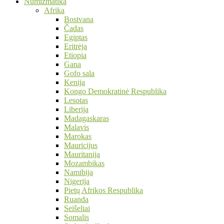
Numizmatika
Afrika
Bostvana
Čadas
Egiptas
Eritrėja
Etiopia
Gana
Gofo sala
Kenija
Kongo Demokratinė Respublika
Lesotas
Liberija
Madagaskaras
Malavis
Marokas
Mauricijus
Mauritanija
Mozambikas
Namibija
Nigerija
Pietų Afrikos Respublika
Ruanda
Seišeliai
Somalis