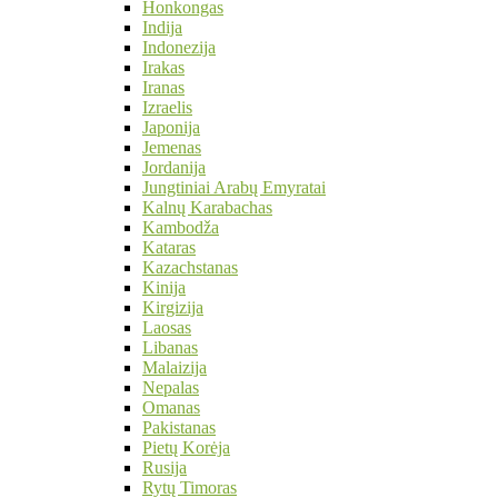
Honkongas
Indija
Indonezija
Irakas
Iranas
Izraelis
Japonija
Jemenas
Jordanija
Jungtiniai Arabų Emyratai
Kalnų Karabachas
Kambodža
Kataras
Kazachstanas
Kinija
Kirgizija
Laosas
Libanas
Malaizija
Nepalas
Omanas
Pakistanas
Pietų Korėja
Rusija
Rytų Timoras