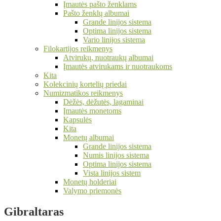
Įmautės pašto ženklams
Pašto ženklų albumai
Grande linijos sistema
Optima linijos sistema
Vario linijos sistema
Filokartijos reikmenys
Atvirukų, nuotraukų albumai
Įmautės atvirukams ir nuotraukoms
Kita
Kolekcinių kortelių priedai
Numizmatikos reikmenys
Dėžės, dėžutės, lagaminai
Įmautės monetoms
Kapsulės
Kita
Monetų albumai
Grande linijos sistema
Numis linijos sistema
Optima linijos sistema
Vista linijos sistem
Monetų holderiai
Valymo priemonės
Gibraltaras