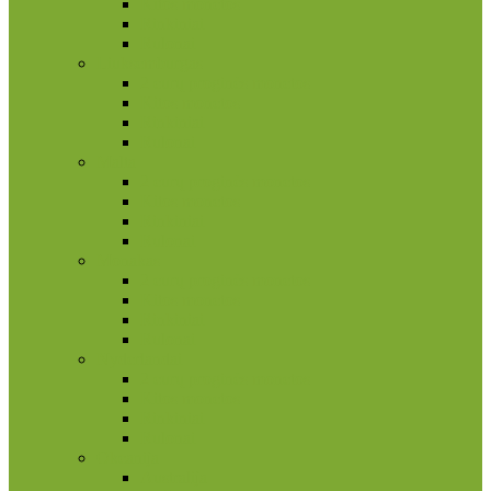
Kitos monetos
Rinkiniai
Rulonai
Liuksemburgas
2 eurų proginės monetos
Kitos monetos
Rinkiniai
Rulonai
Malta
2 eurų proginės monetos
Kitos monetos
Rinkiniai
Rulonai
Monakas
2 eurų proginės monetos
Kitos monetos
Rinkiniai
Rulonai
Nyderlandai
2 eurų proginės monetos
Kitos monetos
Rinkiniai
Rulonai
Okeanija
Australija