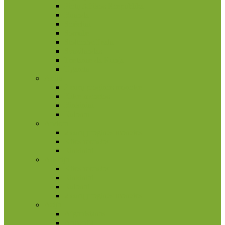
Pietų Afrikos Respublika
Ruanda
Seišeliai
Somalis
Stoltenhoff sala
Svazilandas
Tristanas da Kunja
Uganda
Airija
2 eurų proginės monetos
Kitos monetos
Rinkiniai
Rulonai
Andora
2 eurų proginės monetos
Kitos monetos
Rinkiniai
Austrija
Kitos monetos
Rinkiniai
Rulonai
2 eurų proginės monetos
Azija
Afganistanas
Armėnija