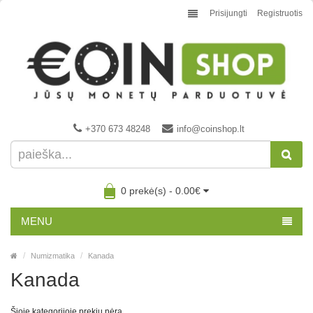
Prisijungti
Registruotis
+370 673 48248
info@coinshop.lt
0 prekė(s) - 0.00€
MENU
Numizmatika
Kanada
Kanada
Šioje kategorijoje prekių nėra.