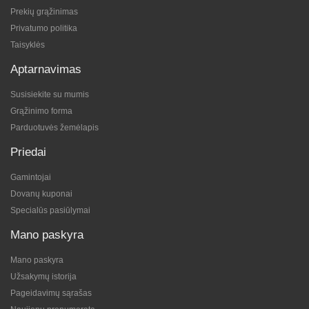
Prekių grąžinimas
Privatumo politika
Taisyklės
Aptarnavimas
Susisiekite su mumis
Grąžinimo forma
Parduotuvės žemėlapis
Priedai
Gamintojai
Dovanų kuponai
Specialūs pasiūlymai
Mano paskyra
Mano paskyra
Užsakymų istorija
Pageidavimų sąrašas