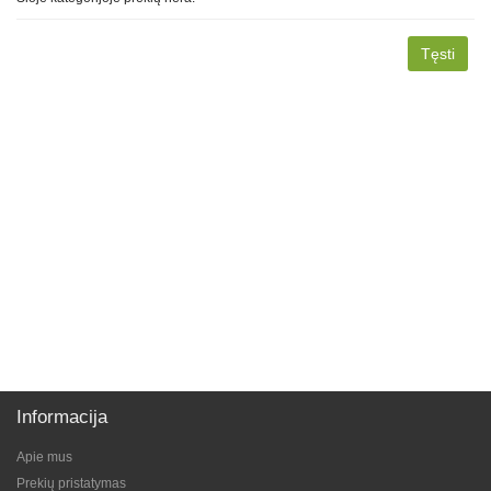
Tęsti
Informacija
Apie mus
Prekių pristatymas