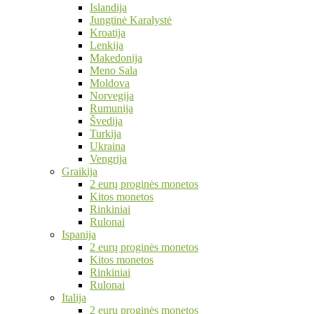
Islandija
Jungtinė Karalystė
Kroatija
Lenkija
Makedonija
Meno Sala
Moldova
Norvegija
Rumunija
Švedija
Turkija
Ukraina
Vengrija
Graikija
2 eurų proginės monetos
Kitos monetos
Rinkiniai
Rulonai
Ispanija
2 eurų proginės monetos
Kitos monetos
Rinkiniai
Rulonai
Italija
2 eurų proginės monetos