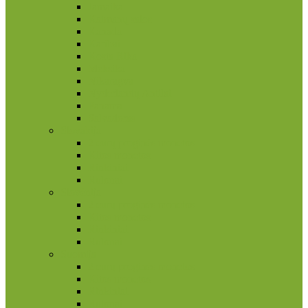
Jamaika
Kaimanų salos
Kanada
Karibai
Kosta Rika
Meksika
Nikaragva
Nyderlandų Antilai
Panama
Salvadoras
Slovakija
2 eurų proginės monetos
Kitos monetos
Rinkiniai
Rulonai
Slovėnija
2 eurų proginės monetos
Kitos monetos
Rinkiniai
Rulonai
Suomija
2 eurų proginės monetos
Kitos monetos
Rinkiniai
Rulonai