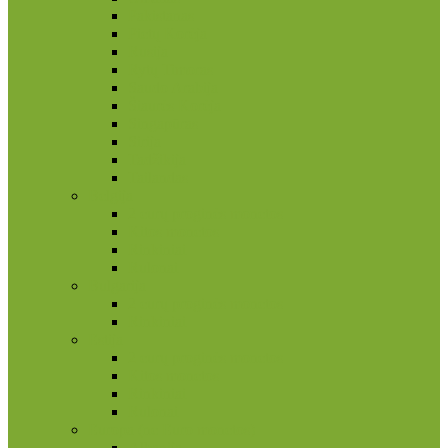
Pakistanas
Pietų Korėja
Rusija
Rytų Timoras
Saudo Arabija
Šiaurės Korėja
Singapūras
Sirija
Tadžikija
Tailandas
Belgija
2 eurų proginės monetos
Kitos monetos
Rinkiniai
Rulonai
Bulgarija
2 eurų proginės monetos
Rinkiniai
Estija
2 eurų proginės monetos
Kitos monetos
Rinkiniai
Rulonai
Europa (ne Euro monetos)
Albanija