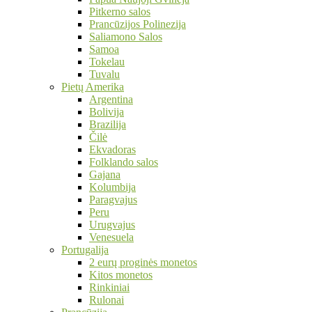
Pitkerno salos
Prancūzijos Polinezija
Saliamono Salos
Samoa
Tokelau
Tuvalu
Pietų Amerika
Argentina
Bolivija
Brazilija
Čilė
Ekvadoras
Folklando salos
Gajana
Kolumbija
Paragvajus
Peru
Urugvajus
Venesuela
Portugalija
2 eurų proginės monetos
Kitos monetos
Rinkiniai
Rulonai