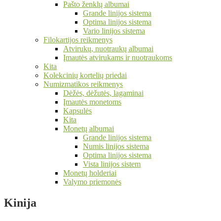
Pašto ženklų albumai
Grande linijos sistema
Optima linijos sistema
Vario linijos sistema
Filokartijos reikmenys
Atvirukų, nuotraukų albumai
Įmautės atvirukams ir nuotraukoms
Kita
Kolekcinių kortelių priedai
Numizmatikos reikmenys
Dėžės, dėžutės, lagaminai
Įmautės monetoms
Kapsulės
Kita
Monetų albumai
Grande linijos sistema
Numis linijos sistema
Optima linijos sistema
Vista linijos sistem
Monetų holderiai
Valymo priemonės
Kinija