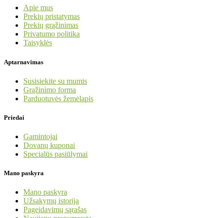
Apie mus
Prekių pristatymas
Prekių grąžinimas
Privatumo politika
Taisyklės
Aptarnavimas
Susisiekite su mumis
Grąžinimo forma
Parduotuvės žemėlapis
Priedai
Gamintojai
Dovanų kuponai
Specialūs pasiūlymai
Mano paskyra
Mano paskyra
Užsakymų istorija
Pageidavimų sąrašas