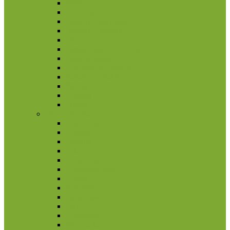
Fidžis
Kuko salos
Naujoji Kaledonija
Naujoji Zelandija
Niujė
Papua Naujoji Gvinėja
Pitkerno salos
Prancūzijos Polinezija
Saliamono Salos
Samoa
Tokelau
Tuvalu
Pietų Amerika
Argentina
Bolivija
Brazilija
Čilė
Ekvadoras
Folklando salos
Gajana
Kolumbija
Paragvajus
Peru
Urugvajus
Venesuela