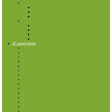
Vatikanas
2 eurų proginės monetos
Kitos monetos
Rinkiniai
Vokietija
2 eurų proginės monetos
Kitos monetos
Rinkiniai
Rulonai
2€ pagal metus
2004
2005
2006
2007
2007 TOR
2008
2009
2009 EMU
2010
2011
2012
2012 TYE
2013
2014
2015