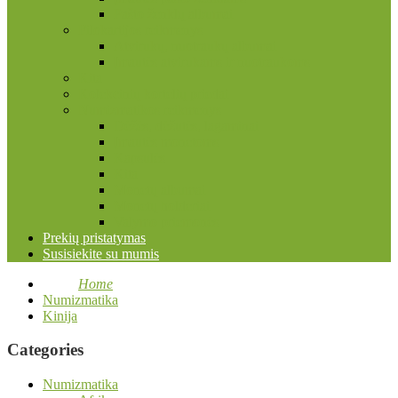
Pašto ženklų albumai
Filokartijos reikmenys
Atvirukų, nuotraukų albumai
Įmautės atvirukams ir nuotraukoms
Kita
Kolekcinių kortelių priedai
Numizmatikos reikmenys
Dėžės, dėžutės, lagaminai
Įmautės monetoms
Kapsulės
Kita
Monetų albumai
Monetų holderiai
Valymo priemonės
Prekių pristatymas
Susisiekite su mumis
Home
Numizmatika
Kinija
Categories
Numizmatika