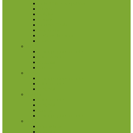
Pietų Afrikos Respublika
Ruanda
Seišeliai
Somalis
Stoltenhoff sala
Svazilandas
Tristanas da Kunja
Uganda
Airija
2 eurų proginės monetos
Kitos monetos
Rinkiniai
Rulonai
Andora
2 eurų proginės monetos
Kitos monetos
Rinkiniai
Austrija
Kitos monetos
Rinkiniai
Rulonai
2 eurų proginės monetos
Azija
Afganistanas
Armėnija