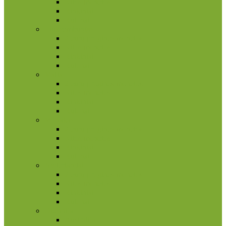
Kitos monetos
Rinkiniai
Rulonai
Liuksemburgas
2 eurų proginės monetos
Kitos monetos
Rinkiniai
Rulonai
Malta
2 eurų proginės monetos
Kitos monetos
Rinkiniai
Rulonai
Monakas
2 eurų proginės monetos
Kitos monetos
Rinkiniai
Rulonai
Nyderlandai
2 eurų proginės monetos
Kitos monetos
Rinkiniai
Rulonai
Okeanija
Australija