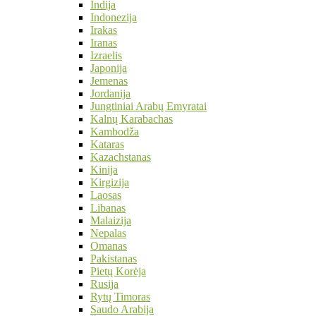
Indija
Indonezija
Irakas
Iranas
Izraelis
Japonija
Jemenas
Jordanija
Jungtiniai Arabų Emyratai
Kalnų Karabachas
Kambodža
Kataras
Kazachstanas
Kinija
Kirgizija
Laosas
Libanas
Malaizija
Nepalas
Omanas
Pakistanas
Pietų Korėja
Rusija
Rytų Timoras
Saudo Arabija