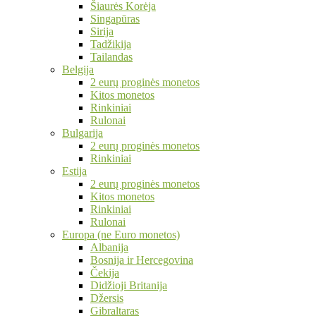
Šiaurės Korėja
Singapūras
Sirija
Tadžikija
Tailandas
Belgija
2 eurų proginės monetos
Kitos monetos
Rinkiniai
Rulonai
Bulgarija
2 eurų proginės monetos
Rinkiniai
Estija
2 eurų proginės monetos
Kitos monetos
Rinkiniai
Rulonai
Europa (ne Euro monetos)
Albanija
Bosnija ir Hercegovina
Čekija
Didžioji Britanija
Džersis
Gibraltaras