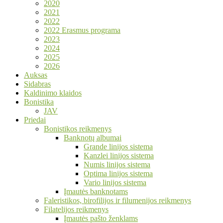
2020
2021
2022
2022 Erasmus programa
2023
2024
2025
2026
Auksas
Sidabras
Kaldinimo klaidos
Bonistika
JAV
Priedai
Bonistikos reikmenys
Banknotų albumai
Grande linijos sistema
Kanzlei linijos sistema
Numis linijos sistema
Optima linijos sistema
Vario linijos sistema
Įmautės banknotams
Faleristikos, birofilijos ir filumenijos reikmenys
Filatelijos reikmenys
Įmautės pašto ženklams