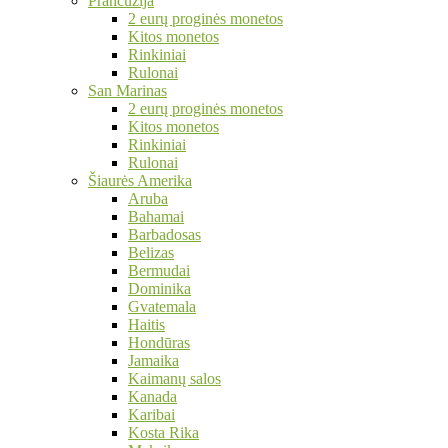
Prancūzija
2 eurų proginės monetos
Kitos monetos
Rinkiniai
Rulonai
San Marinas
2 eurų proginės monetos
Kitos monetos
Rinkiniai
Rulonai
Šiaurės Amerika
Aruba
Bahamai
Barbadosas
Belizas
Bermudai
Dominika
Gvatemala
Haitis
Hondūras
Jamaika
Kaimanų salos
Kanada
Karibai
Kosta Rika