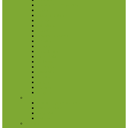
Bosnija ir Hercegovina
Čekija
Didžioji Britanija
Džersis
Gibraltaras
Islandija
Jungtinė Karalystė
Kroatija
Lenkija
Makedonija
Meno Sala
Moldova
Norvegija
Rumunija
Švedija
Turkija
Ukraina
Vengrija
Graikija
2 eurų proginės monetos
Kitos monetos
Rinkiniai
Rulonai
Ispanija