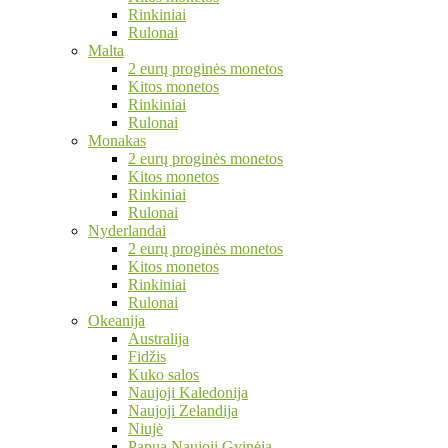
Rinkiniai
Rulonai
Malta
2 eurų proginės monetos
Kitos monetos
Rinkiniai
Rulonai
Monakas
2 eurų proginės monetos
Kitos monetos
Rinkiniai
Rulonai
Nyderlandai
2 eurų proginės monetos
Kitos monetos
Rinkiniai
Rulonai
Okeanija
Australija
Fidžis
Kuko salos
Naujoji Kaledonija
Naujoji Zelandija
Niujė
Papua Naujoji Gvinėja