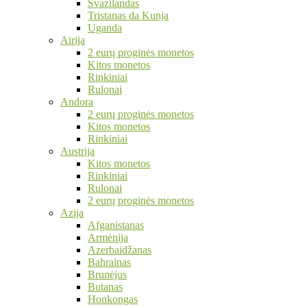
Svazilandas
Tristanas da Kunja
Uganda
Airija
2 eurų proginės monetos
Kitos monetos
Rinkiniai
Rulonai
Andora
2 eurų proginės monetos
Kitos monetos
Rinkiniai
Austrija
Kitos monetos
Rinkiniai
Rulonai
2 eurų proginės monetos
Azija
Afganistanas
Armėnija
Azerbaidžanas
Bahrainas
Brunėjus
Butanas
Honkongas