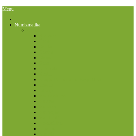
Menu
Numizmatika
Afrika
Bostvana
Čadas
Egiptas
Eritrėja
Etiopia
Gana
Gofo sala
Kenija
Kongo Demokratinė Respublika
Lesotas
Liberija
Madagaskaras
Malavis
Marokas
Mauricijus
Mauritanija
Mozambikas
Namibija
Nigerija