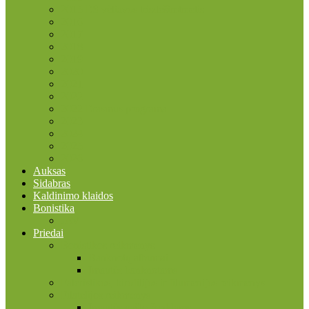
2015 ES vėliavos trisdešimtmetis
2016
2017
2018
2019
2020
2021
2022
2022 Erasmus programa
2023
2024
2025
2026
Auksas
Sidabras
Kaldinimo klaidos
Bonistika
JAV
Priedai
Bonistikos reikmenys
Banknotų albumai
Įmautės banknotams
Faleristikos, birofilijos ir filumenijos reikmenys
Filatelijos reikmenys
Įmautės pašto ženklams