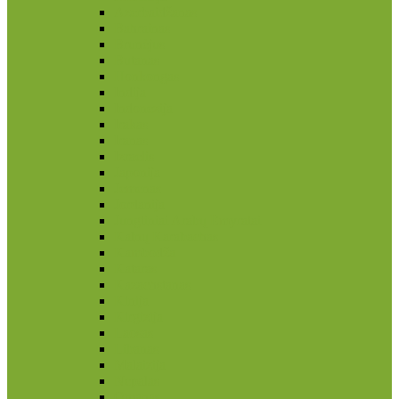
Azerbaidžanas
Bahrainas
Brunėjus
Butanas
Honkongas
Indija
Indonezija
Irakas
Iranas
Izraelis
Japonija
Jemenas
Jordanija
Jungtiniai Arabų Emyratai
Kalnų Karabachas
Kambodža
Kataras
Kazachstanas
Kinija
Kirgizija
Laosas
Libanas
Malaizija
Nepalas
Omanas