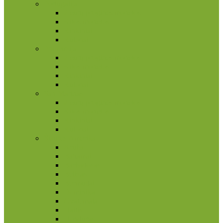
Portugalija
2 eurų proginės monetos
Kitos monetos
Rinkiniai
Rulonai
Prancūzija
2 eurų proginės monetos
Kitos monetos
Rinkiniai
Rulonai
San Marinas
2 eurų proginės monetos
Kitos monetos
Rinkiniai
Rulonai
Šiaurės Amerika
Aruba
Bahamai
Barbadosas
Belizas
Bermudai
Dominika
Gvatemala
Haitis
Hondūras