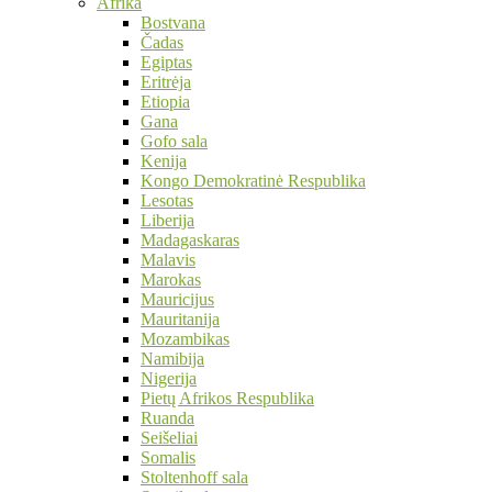
Afrika
Bostvana
Čadas
Egiptas
Eritrėja
Etiopia
Gana
Gofo sala
Kenija
Kongo Demokratinė Respublika
Lesotas
Liberija
Madagaskaras
Malavis
Marokas
Mauricijus
Mauritanija
Mozambikas
Namibija
Nigerija
Pietų Afrikos Respublika
Ruanda
Seišeliai
Somalis
Stoltenhoff sala