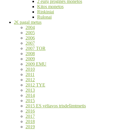
2 eurų proginės monetos
Kitos monetos
Rinkiniai
Rulonai
2€ pagal metus
2004
2005
2006
2007
2007 TOR
2008
2009
2009 EMU
2010
2011
2012
2012 TYE
2013
2014
2015
2015 ES vėliavos trisdešimtmetis
2016
2017
2018
2019