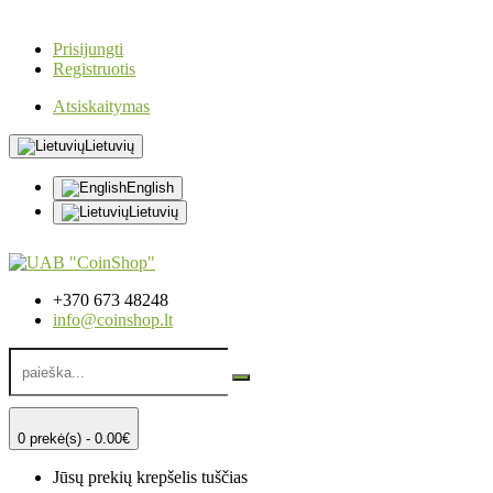
Prisijungti
Registruotis
Atsiskaitymas
Lietuvių
English
Lietuvių
+370 673 48248
info@coinshop.lt
0 prekė(s) - 0.00€
Jūsų prekių krepšelis tuščias