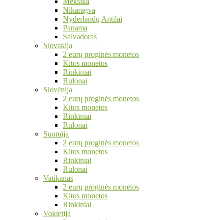
Meksika
Nikaragva
Nyderlandų Antilai
Panama
Salvadoras
Slovakija
2 eurų proginės monetos
Kitos monetos
Rinkiniai
Rulonai
Slovėnija
2 eurų proginės monetos
Kitos monetos
Rinkiniai
Rulonai
Suomija
2 eurų proginės monetos
Kitos monetos
Rinkiniai
Rulonai
Vatikanas
2 eurų proginės monetos
Kitos monetos
Rinkiniai
Vokietija