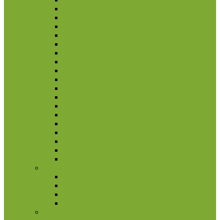
Bosnija ir Hercegovina
Čekija
Didžioji Britanija
Džersis
Gibraltaras
Islandija
Jungtinė Karalystė
Kroatija
Lenkija
Makedonija
Meno Sala
Moldova
Norvegija
Rumunija
Švedija
Turkija
Ukraina
Vengrija
Graikija
2 eurų proginės monetos
Kitos monetos
Rinkiniai
Rulonai
Ispanija