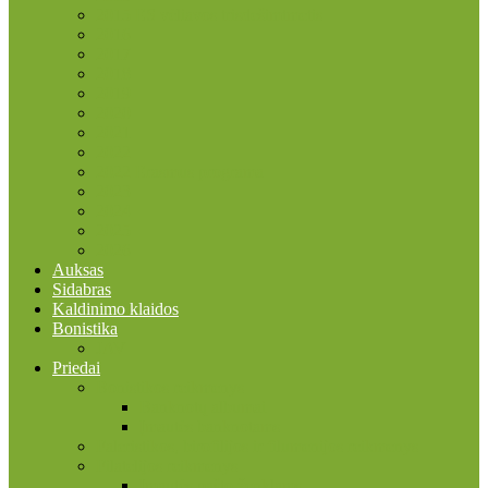
2015 ES vėliavos trisdešimtmetis
2016
2017
2018
2019
2020
2021
2022
2022 Erasmus programa
2023
2024
2025
2026
Auksas
Sidabras
Kaldinimo klaidos
Bonistika
JAV
Priedai
Bonistikos reikmenys
Banknotų albumai
Įmautės banknotams
Faleristikos, birofilijos ir filumenijos reikmenys
Filatelijos reikmenys
Įmautės pašto ženklams