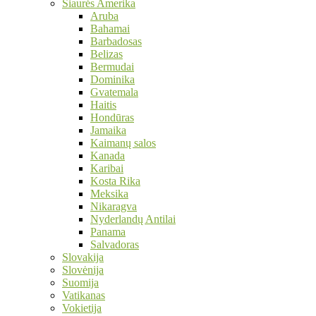
Šiaurės Amerika
Aruba
Bahamai
Barbadosas
Belizas
Bermudai
Dominika
Gvatemala
Haitis
Hondūras
Jamaika
Kaimanų salos
Kanada
Karibai
Kosta Rika
Meksika
Nikaragva
Nyderlandų Antilai
Panama
Salvadoras
Slovakija
Slovėnija
Suomija
Vatikanas
Vokietija