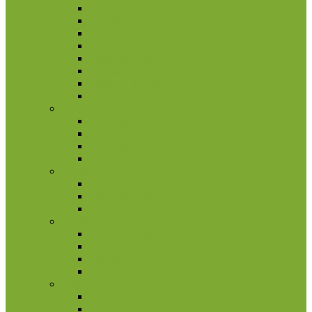
Pietų Afrikos Respublika
Ruanda
Seišeliai
Somalis
Stoltenhoff sala
Svazilandas
Tristanas da Kunja
Uganda
Airija
2 eurų proginės monetos
Kitos monetos
Rinkiniai
Rulonai
Andora
2 eurų proginės monetos
Kitos monetos
Rinkiniai
Austrija
Kitos monetos
Rinkiniai
Rulonai
2 eurų proginės monetos
Azija
Afganistanas
Armėnija