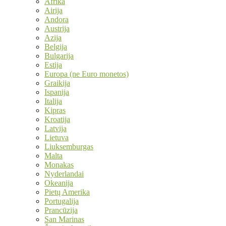
Afrika
Airija
Andora
Austrija
Azija
Belgija
Bulgarija
Estija
Europa (ne Euro monetos)
Graikija
Ispanija
Italija
Kipras
Kroatija
Latvija
Lietuva
Liuksemburgas
Malta
Monakas
Nyderlandai
Okeanija
Pietų Amerika
Portugalija
Prancūzija
San Marinas