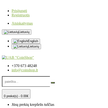
Prisijungti
Registruotis
Atsiskaitymas
Lietuvių
English
Lietuvių
+370 673 48248
info@coinshop.lt
0 prekė(s) - 0.00€
Jūsų prekių krepšelis tuščias