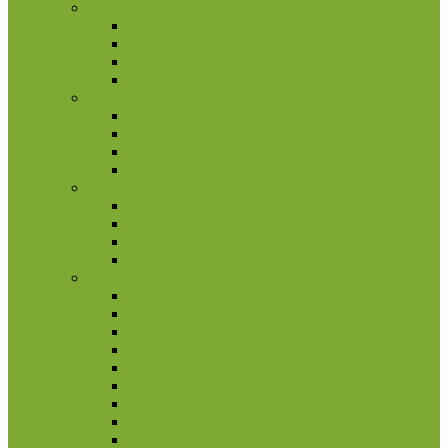
Portugalija
2 eurų proginės monetos
Kitos monetos
Rinkiniai
Rulonai
Prancūzija
2 eurų proginės monetos
Kitos monetos
Rinkiniai
Rulonai
San Marinas
2 eurų proginės monetos
Kitos monetos
Rinkiniai
Rulonai
Šiaurės Amerika
Aruba
Bahamai
Barbadosas
Belizas
Bermudai
Dominika
Gvatemala
Haitis
Hondūras