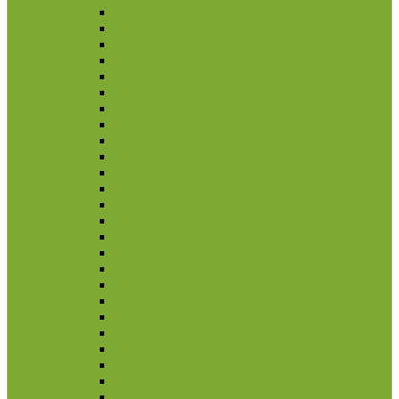
Azerbaidžanas
Bahrainas
Brunėjus
Butanas
Honkongas
Indija
Indonezija
Irakas
Iranas
Izraelis
Japonija
Jemenas
Jordanija
Jungtiniai Arabų Emyratai
Kalnų Karabachas
Kambodža
Kataras
Kazachstanas
Kinija
Kirgizija
Laosas
Libanas
Malaizija
Nepalas
Omanas