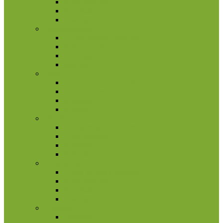
Kitos monetos
Rinkiniai
Rulonai
Liuksemburgas
2 eurų proginės monetos
Kitos monetos
Rinkiniai
Rulonai
Malta
2 eurų proginės monetos
Kitos monetos
Rinkiniai
Rulonai
Monakas
2 eurų proginės monetos
Kitos monetos
Rinkiniai
Rulonai
Nyderlandai
2 eurų proginės monetos
Kitos monetos
Rinkiniai
Rulonai
Okeanija
Australija