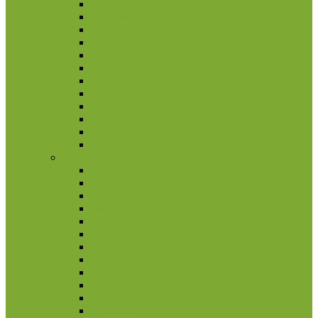
Fidžis
Kuko salos
Naujoji Kaledonija
Naujoji Zelandija
Niujė
Papua Naujoji Gvinėja
Pitkerno salos
Prancūzijos Polinezija
Saliamono Salos
Samoa
Tokelau
Tuvalu
Pietų Amerika
Argentina
Bolivija
Brazilija
Čilė
Ekvadoras
Folklando salos
Gajana
Kolumbija
Paragvajus
Peru
Urugvajus
Venesuela