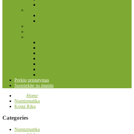
Pašto ženklų albumai
Filokartijos reikmenys
Atvirukų, nuotraukų albumai
Įmautės atvirukams ir nuotraukoms
Kita
Kolekcinių kortelių priedai
Numizmatikos reikmenys
Dėžės, dėžutės, lagaminai
Įmautės monetoms
Kapsulės
Kita
Monetų albumai
Monetų holderiai
Valymo priemonės
Prekių pristatymas
Susisiekite su mumis
Home
Numizmatika
Kosta Rika
Categories
Numizmatika