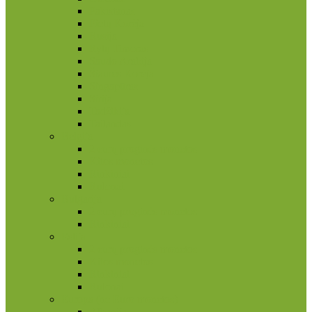
Pakistanas
Pietų Korėja
Rusija
Rytų Timoras
Saudo Arabija
Šiaurės Korėja
Singapūras
Sirija
Tadžikija
Tailandas
Belgija
2 eurų proginės monetos
Kitos monetos
Rinkiniai
Rulonai
Bulgarija
2 eurų proginės monetos
Rinkiniai
Estija
2 eurų proginės monetos
Kitos monetos
Rinkiniai
Rulonai
Europa (ne Euro monetos)
Albanija