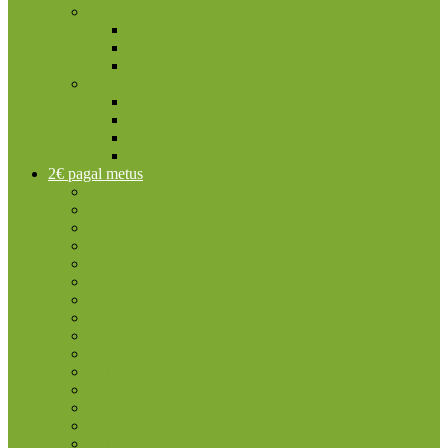
Vatikanas
2 eurų proginės monetos
Kitos monetos
Rinkiniai
Vokietija
2 eurų proginės monetos
Kitos monetos
Rinkiniai
Rulonai
2€ pagal metus
2004
2005
2006
2007
2007 TOR
2008
2009
2009 EMU
2010
2011
2012
2012 TYE
2013
2014
2015