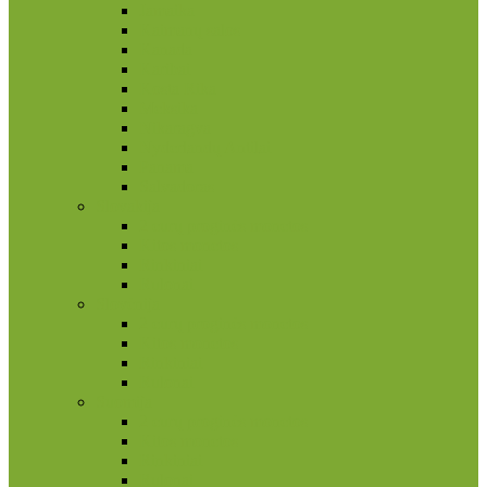
Jamaika
Kaimanų salos
Kanada
Karibai
Kosta Rika
Meksika
Nikaragva
Nyderlandų Antilai
Panama
Salvadoras
Slovakija
2 eurų proginės monetos
Kitos monetos
Rinkiniai
Rulonai
Slovėnija
2 eurų proginės monetos
Kitos monetos
Rinkiniai
Rulonai
Suomija
2 eurų proginės monetos
Kitos monetos
Rinkiniai
Rulonai