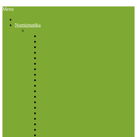
Menu
Numizmatika
Afrika
Bostvana
Čadas
Egiptas
Eritrėja
Etiopia
Gana
Gofo sala
Kenija
Kongo Demokratinė Respublika
Lesotas
Liberija
Madagaskaras
Malavis
Marokas
Mauricijus
Mauritanija
Mozambikas
Namibija
Nigerija