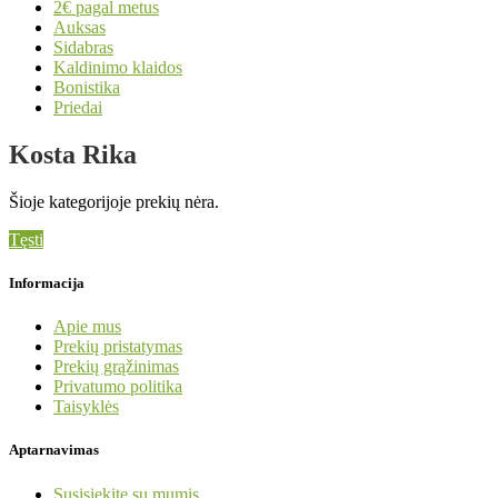
2€ pagal metus
Auksas
Sidabras
Kaldinimo klaidos
Bonistika
Priedai
Kosta Rika
Šioje kategorijoje prekių nėra.
Tęsti
Informacija
Apie mus
Prekių pristatymas
Prekių grąžinimas
Privatumo politika
Taisyklės
Aptarnavimas
Susisiekite su mumis