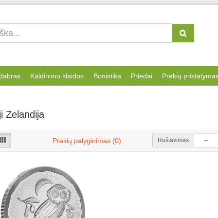
dabras
Kaldinimo klaidos
Bonistika
Priedai
Prekių pristatyma
i Zelandija
Rūšiavimas
Prekių palyginimas (0)