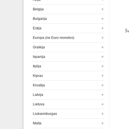
Belgija
Bulgarija
Estija
Šv
Europa (ne Euro monetos)
Graikija
Ispanija
Italija
Kipras
Kroatija
Latvija
Lietuva
Liuksemburgas
Malta