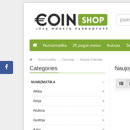
Numizmatika
2€ pagal metus
Auksas
Si
Numizmatika
Okeanija
Naujoji Zelandija
Categories
Naujoj
NUMIZMATIKA
Afrika
Airija
Andora
Austrija
Azija