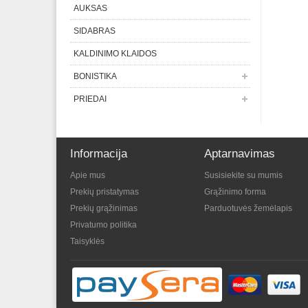
AUKSAS
SIDABRAS
KALDINIMO KLAIDOS
BONISTIKA
PRIEDAI
Informacija
Aptarnavimas
Apie mus
Susisiekite su mumis
Prekių pristatymas
Grąžinimo forma
Prekių grąžinimas
Parduotuvės žemėlapis
Privatumo politika
Taisyklės