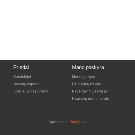
Priedai
Mano paskyra
Gamintojai
Mano paskyra
Dovanų kuponai
Užsakymų istorija
Specialūs pasiūlymai
Pageidavimų sąrašas
Naujienų prenumerata
Sprendimas:
TopWeb.lt