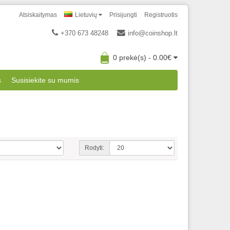
Atsiskaitymas
Lietuvių
Prisijungti
Registruotis
+370 673 48248
info@coinshop.lt
0 prekė(s) - 0.00€
s
Susisiekite su mumis
Rodyti: