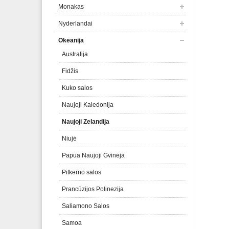
Monakas
Nyderlandai
Okeanija
Australija
Fidžis
Kuko salos
Naujoji Kaledonija
Naujoji Zelandija
Niujė
Papua Naujoji Gvinėja
Pitkerno salos
Prancūzijos Polinezija
Saliamono Salos
Samoa