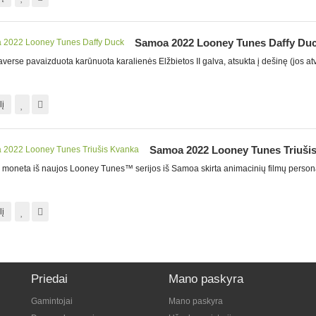
Samoa 2022 Looney Tunes Daffy Du
verse pavaizduota karūnuota karalienės Elžbietos II galva, atsukta į dešinę (jos atv
lį
Samoa 2022 Looney Tunes Triuši
 moneta iš naujos Looney Tunes™ serijos iš Samoa skirta animacinių filmų person
lį
Priedai
Mano paskyra
Gamintojai
Mano paskyra