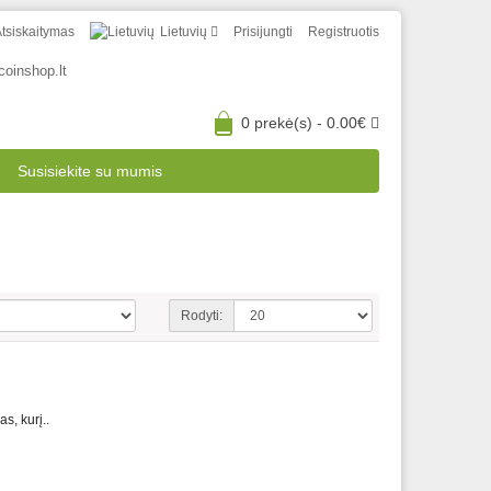
tsiskaitymas
Lietuvių
Prisijungti
Registruotis
coinshop.lt
0 prekė(s) - 0.00€
Susisiekite su mumis
Rodyti:
s, kurį..