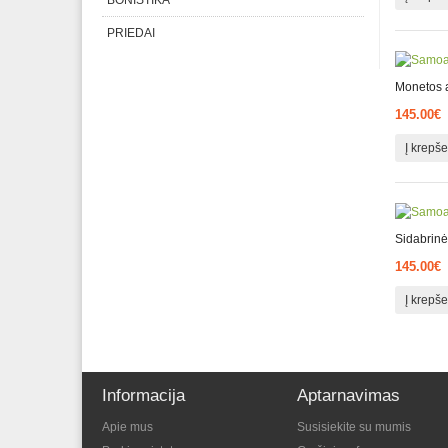
BONISTIKA
PRIEDAI
Monetos a
145.00€
Į krepše
Sidabrinė
145.00€
Į krepše
Informacija
Aptarnavimas
Apie mus
Susisiekite su mumis