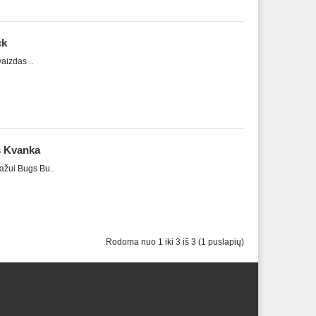
ck
aizdas ..
s Kvanka
ažui Bugs Bu..
Rodoma nuo 1 iki 3 iš 3 (1 puslapių)