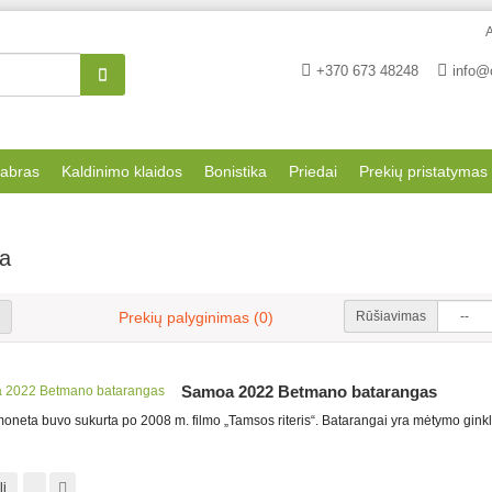
A
+370 673 48248
info@
dabras
Kaldinimo klaidos
Bonistika
Priedai
Prekių pristatymas
a
Rūšiavimas
Prekių palyginimas (0)
Samoa 2022 Betmano batarangas
 moneta buvo sukurta po 2008 m. filmo „Tamsos riteris“. Batarangai yra mėtymo ginkla
lį