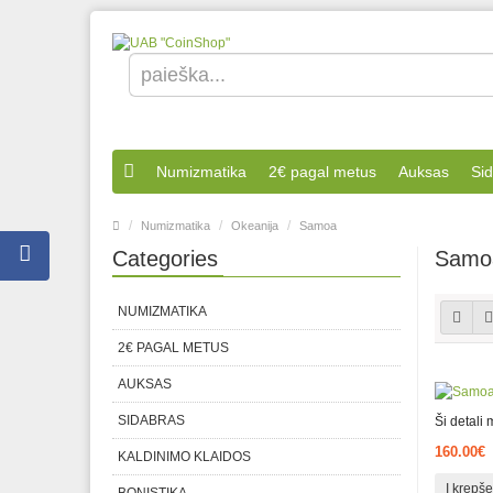
Numizmatika
2€ pagal metus
Auksas
Si
Numizmatika
Okeanija
Samoa
Categories
Samo
NUMIZMATIKA
2€ PAGAL METUS
AUKSAS
SIDABRAS
Ši detali
160.00€
KALDINIMO KLAIDOS
Į krepše