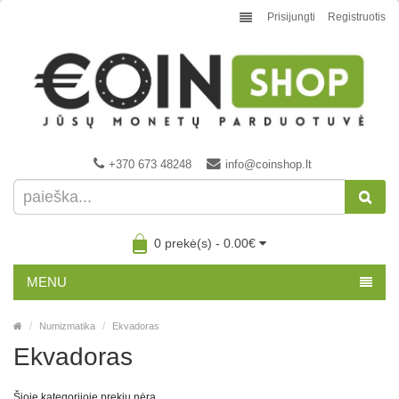
Prisijungti
Registruotis
+370 673 48248
info@coinshop.lt
0 prekė(s) - 0.00€
MENU
Numizmatika
Ekvadoras
Ekvadoras
Šioje kategorijoje prekių nėra.