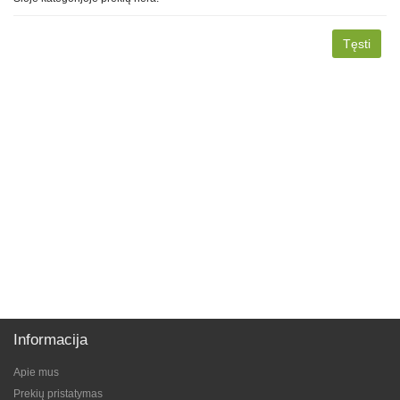
Tęsti
Informacija
Apie mus
Prekių pristatymas