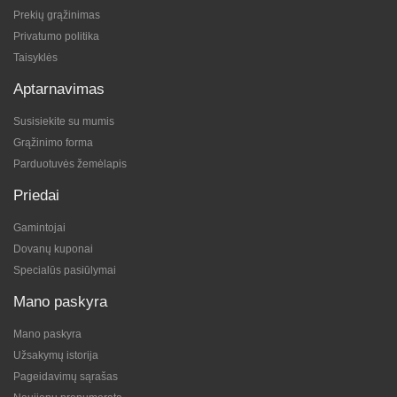
Prekių grąžinimas
Privatumo politika
Taisyklės
Aptarnavimas
Susisiekite su mumis
Grąžinimo forma
Parduotuvės žemėlapis
Priedai
Gamintojai
Dovanų kuponai
Specialūs pasiūlymai
Mano paskyra
Mano paskyra
Užsakymų istorija
Pageidavimų sąrašas