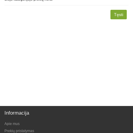
Tęsti
Informacija
Apie mus
Prekių pristatymas