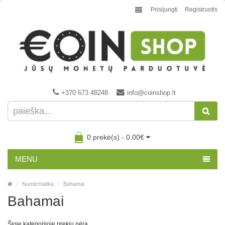
Prisijungti
Registruotis
+370 673 48248
info@coinshop.lt
0 prekė(s) - 0.00€
MENU
Numizmatika
Bahamai
Bahamai
Šioje kategorijoje prekių nėra.