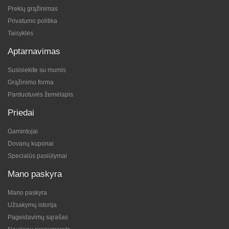
Prekių grąžinimas
Privatumo politika
Taisyklės
Aptarnavimas
Susisiekite su mumis
Grąžinimo forma
Parduotuvės žemėlapis
Priedai
Gamintojai
Dovanų kuponai
Specialūs pasiūlymai
Mano paskyra
Mano paskyra
Užsakymų istorija
Pageidavimų sąrašas