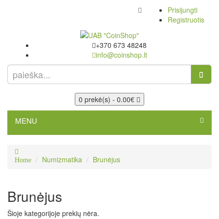
Prisijungti
Registruotis
+370 673 48248
info@coinshop.lt
0 prekė(s) - 0.00€
MENU
Numizmatika
Brunėjus
Home
Brunėjus
Šioje kategorijoje prekių nėra.