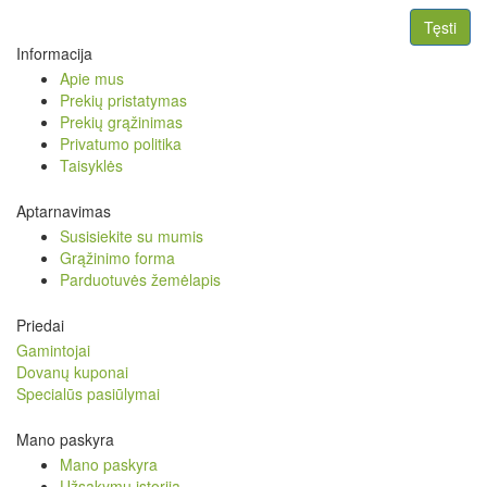
Tęsti
Informacija
Apie mus
Prekių pristatymas
Prekių grąžinimas
Privatumo politika
Taisyklės
Aptarnavimas
Susisiekite su mumis
Grąžinimo forma
Parduotuvės žemėlapis
Priedai
Gamintojai
Dovanų kuponai
Specialūs pasiūlymai
Mano paskyra
Mano paskyra
Užsakymų istorija