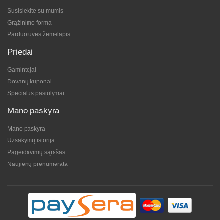
Susisiekite su mumis
Grąžinimo forma
Parduotuvės žemėlapis
Priedai
Gamintojai
Dovanų kuponai
Specialūs pasiūlymai
Mano paskyra
Mano paskyra
Užsakymų istorija
Pageidavimų sąrašas
Naujienų prenumerata