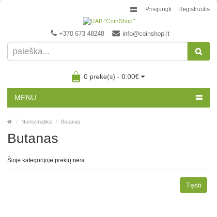
Prisijungti
Registruotis
+370 673 48248
info@coinshop.lt
0 prekė(s) - 0.00€
MENU
Numizmatika
Butanas
Butanas
Šioje kategorijoje prekių nėra.
Tęsti