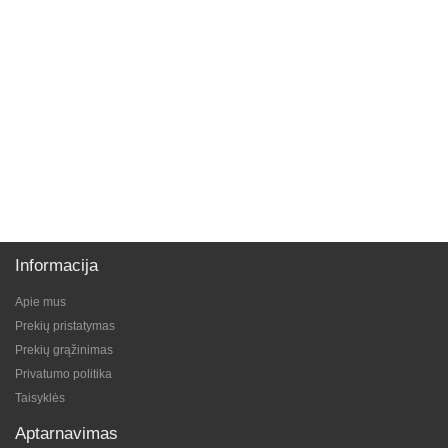
Informacija
Apie mus
Prekių pristatymas
Prekių grąžinimas
Privatumo politika
Taisyklės
Aptarnavimas