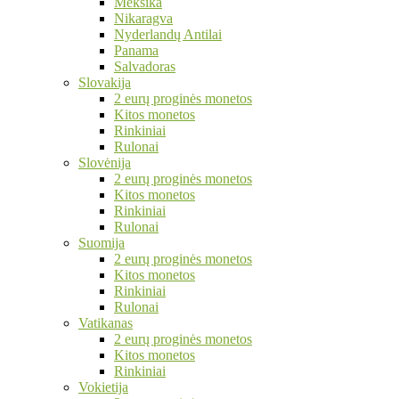
Meksika
Nikaragva
Nyderlandų Antilai
Panama
Salvadoras
Slovakija
2 eurų proginės monetos
Kitos monetos
Rinkiniai
Rulonai
Slovėnija
2 eurų proginės monetos
Kitos monetos
Rinkiniai
Rulonai
Suomija
2 eurų proginės monetos
Kitos monetos
Rinkiniai
Rulonai
Vatikanas
2 eurų proginės monetos
Kitos monetos
Rinkiniai
Vokietija