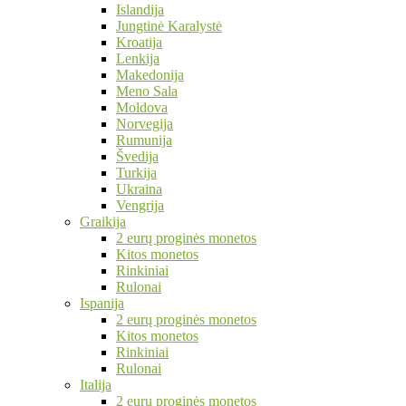
Islandija
Jungtinė Karalystė
Kroatija
Lenkija
Makedonija
Meno Sala
Moldova
Norvegija
Rumunija
Švedija
Turkija
Ukraina
Vengrija
Graikija
2 eurų proginės monetos
Kitos monetos
Rinkiniai
Rulonai
Ispanija
2 eurų proginės monetos
Kitos monetos
Rinkiniai
Rulonai
Italija
2 eurų proginės monetos