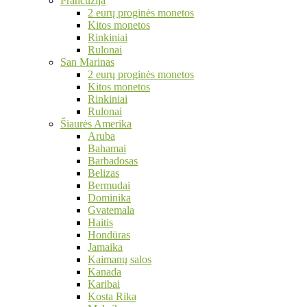
Prancūzija
2 eurų proginės monetos
Kitos monetos
Rinkiniai
Rulonai
San Marinas
2 eurų proginės monetos
Kitos monetos
Rinkiniai
Rulonai
Šiaurės Amerika
Aruba
Bahamai
Barbadosas
Belizas
Bermudai
Dominika
Gvatemala
Haitis
Hondūras
Jamaika
Kaimanų salos
Kanada
Karibai
Kosta Rika