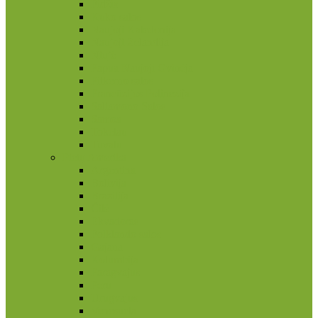
Fidžis
Kuko salos
Naujoji Kaledonija
Naujoji Zelandija
Niujė
Papua Naujoji Gvinėja
Pitkerno salos
Prancūzijos Polinezija
Saliamono Salos
Samoa
Tokelau
Tuvalu
Pietų Amerika
Argentina
Bolivija
Brazilija
Čilė
Ekvadoras
Folklando salos
Gajana
Kolumbija
Paragvajus
Peru
Urugvajus
Venesuela