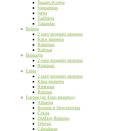
Šiaurės Korėja
Singapūras
Sirija
Tadžikija
Tailandas
Belgija
2 eurų proginės monetos
Kitos monetos
Rinkiniai
Rulonai
Bulgarija
2 eurų proginės monetos
Rinkiniai
Estija
2 eurų proginės monetos
Kitos monetos
Rinkiniai
Rulonai
Europa (ne Euro monetos)
Albanija
Bosnija ir Hercegovina
Čekija
Didžioji Britanija
Džersis
Gibraltaras