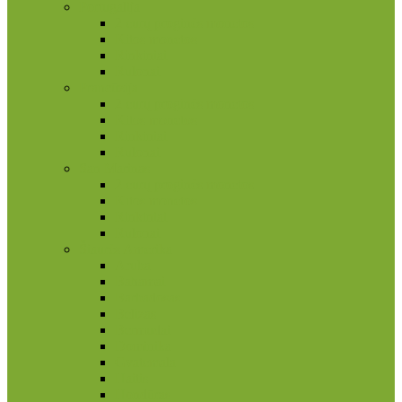
Portugalija
2 eurų proginės monetos
Kitos monetos
Rinkiniai
Rulonai
Prancūzija
2 eurų proginės monetos
Kitos monetos
Rinkiniai
Rulonai
San Marinas
2 eurų proginės monetos
Kitos monetos
Rinkiniai
Rulonai
Šiaurės Amerika
Aruba
Bahamai
Barbadosas
Belizas
Bermudai
Dominika
Gvatemala
Haitis
Hondūras