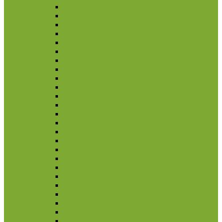
Azerbaidžanas
Bahrainas
Brunėjus
Butanas
Honkongas
Indija
Indonezija
Irakas
Iranas
Izraelis
Japonija
Jemenas
Jordanija
Jungtiniai Arabų Emyratai
Kalnų Karabachas
Kambodža
Kataras
Kazachstanas
Kinija
Kirgizija
Laosas
Libanas
Malaizija
Nepalas
Omanas