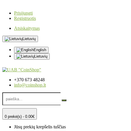
Prisijungti
Registruotis
Atsiskaitymas
Lietuvių
English
Lietuvių
+370 673 48248
info@coinshop.lt
0 prekė(s) - 0.00€
Jūsų prekių krepšelis tuščias