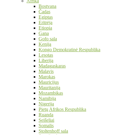
Afrika
Bostvana
Čadas
Egiptas
Eritrėja
Etiopia
Gana
Gofo sala
Kenija
Kongo Demokratinė Respublika
Lesotas
Liberija
Madagaskaras
Malavis
Marokas
Mauricijus
Mauritanija
Mozambikas
Namibija
Nigerija
Pietų Afrikos Respublika
Ruanda
Seišeliai
Somalis
Stoltenhoff sala