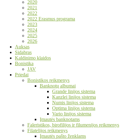
2020
2021
2022
2022 Erasmus programa
2023
2024
2025
2026
Auksas
Sidabras
Kaldinimo klaidos
Bonistika
JAV
Priedai
Bonistikos reikmenys
Banknotų albumai
Grande linijos sistema
Kanzlei linijos sistema
Numis linijos sistema
Optima linijos sistema
Vario linijos sistema
Įmautės banknotams
Faleristikos, birofilijos ir filumenijos reikmenys
Filatelijos reikmenys
Įmautės pašto ženklams