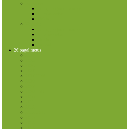
Vatikanas
2 eurų proginės monetos
Kitos monetos
Rinkiniai
Vokietija
2 eurų proginės monetos
Kitos monetos
Rinkiniai
Rulonai
2€ pagal metus
2004
2005
2006
2007
2007 TOR
2008
2009
2009 EMU
2010
2011
2012
2012 TYE
2013
2014
2015