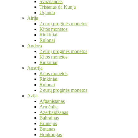
Svazilandas
Tristanas da Kunja
Uganda
Airija
2 eurų proginės monetos
Kitos monetos
Rinkiniai
Rulonai
Andora
2 eurų proginės monetos
Kitos monetos
Rinkiniai
Austrija
Kitos monetos
Rinkiniai
Rulonai
2 eurų proginės monetos
Azija
Afganistanas
Armėnija
Azerbaidžanas
Bahrainas
Brunėjus
Butanas
Honkongas