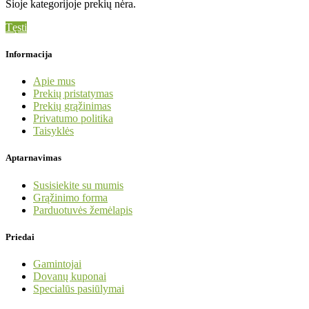
Šioje kategorijoje prekių nėra.
Tęsti
Informacija
Apie mus
Prekių pristatymas
Prekių grąžinimas
Privatumo politika
Taisyklės
Aptarnavimas
Susisiekite su mumis
Grąžinimo forma
Parduotuvės žemėlapis
Priedai
Gamintojai
Dovanų kuponai
Specialūs pasiūlymai