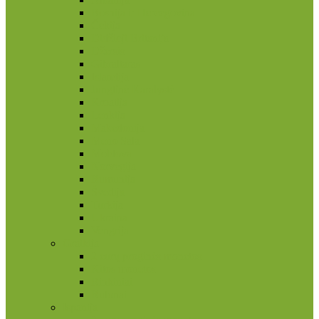
Bosnija ir Hercegovina
Čekija
Didžioji Britanija
Džersis
Gibraltaras
Islandija
Jungtinė Karalystė
Kroatija
Lenkija
Makedonija
Meno Sala
Moldova
Norvegija
Rumunija
Švedija
Turkija
Ukraina
Vengrija
Graikija
2 eurų proginės monetos
Kitos monetos
Rinkiniai
Rulonai
Ispanija