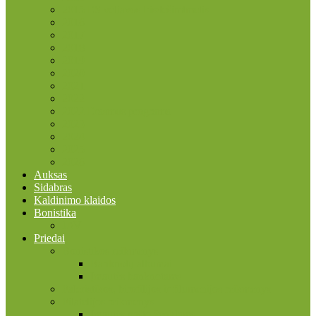
2015 ES vėliavos trisdešimtmetis
2016
2017
2018
2019
2020
2021
2022
2022 Erasmus programa
2023
2024
2025
2026
Auksas
Sidabras
Kaldinimo klaidos
Bonistika
JAV
Priedai
Bonistikos reikmenys
Banknotų albumai
Įmautės banknotams
Faleristikos, birofilijos ir filumenijos reikmenys
Filatelijos reikmenys
Įmautės pašto ženklams