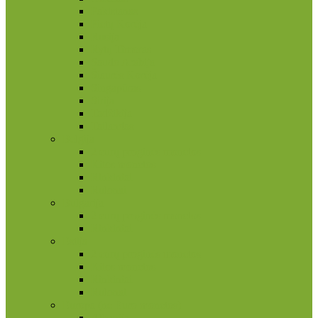
Pakistanas
Pietų Korėja
Rusija
Rytų Timoras
Saudo Arabija
Šiaurės Korėja
Singapūras
Sirija
Tadžikija
Tailandas
Belgija
2 eurų proginės monetos
Kitos monetos
Rinkiniai
Rulonai
Bulgarija
2 eurų proginės monetos
Rinkiniai
Estija
2 eurų proginės monetos
Kitos monetos
Rinkiniai
Rulonai
Europa (ne Euro monetos)
Albanija