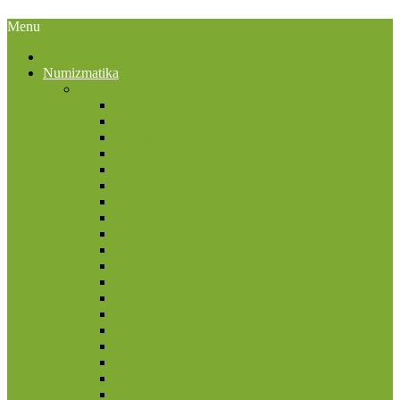
Menu
Numizmatika
Afrika
Bostvana
Čadas
Egiptas
Eritrėja
Etiopia
Gana
Gofo sala
Kenija
Kongo Demokratinė Respublika
Lesotas
Liberija
Madagaskaras
Malavis
Marokas
Mauricijus
Mauritanija
Mozambikas
Namibija
Nigerija