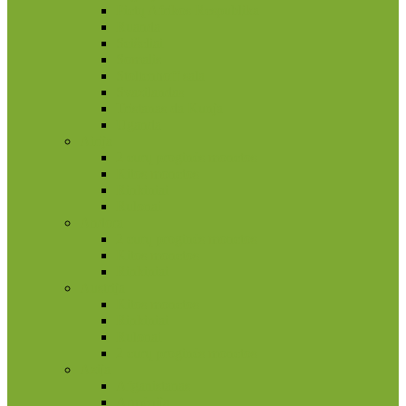
Pietų Afrikos Respublika
Ruanda
Seišeliai
Somalis
Stoltenhoff sala
Svazilandas
Tristanas da Kunja
Uganda
Airija
2 eurų proginės monetos
Kitos monetos
Rinkiniai
Rulonai
Andora
2 eurų proginės monetos
Kitos monetos
Rinkiniai
Austrija
Kitos monetos
Rinkiniai
Rulonai
2 eurų proginės monetos
Azija
Afganistanas
Armėnija