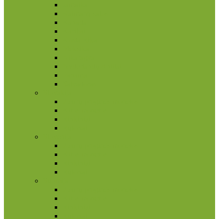
Jamaika
Kaimanų salos
Kanada
Karibai
Kosta Rika
Meksika
Nikaragva
Nyderlandų Antilai
Panama
Salvadoras
Slovakija
2 eurų proginės monetos
Kitos monetos
Rinkiniai
Rulonai
Slovėnija
2 eurų proginės monetos
Kitos monetos
Rinkiniai
Rulonai
Suomija
2 eurų proginės monetos
Kitos monetos
Rinkiniai
Rulonai