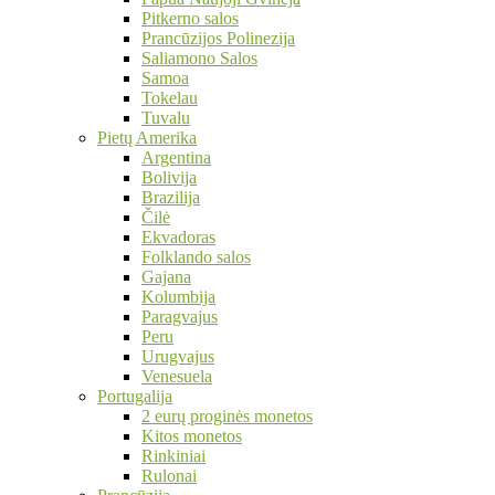
Pitkerno salos
Prancūzijos Polinezija
Saliamono Salos
Samoa
Tokelau
Tuvalu
Pietų Amerika
Argentina
Bolivija
Brazilija
Čilė
Ekvadoras
Folklando salos
Gajana
Kolumbija
Paragvajus
Peru
Urugvajus
Venesuela
Portugalija
2 eurų proginės monetos
Kitos monetos
Rinkiniai
Rulonai