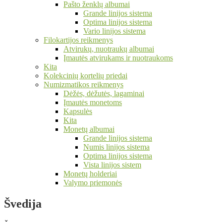
Pašto ženklų albumai
Grande linijos sistema
Optima linijos sistema
Vario linijos sistema
Filokartijos reikmenys
Atvirukų, nuotraukų albumai
Įmautės atvirukams ir nuotraukoms
Kita
Kolekcinių kortelių priedai
Numizmatikos reikmenys
Dėžės, dėžutės, lagaminai
Įmautės monetoms
Kapsulės
Kita
Monetų albumai
Grande linijos sistema
Numis linijos sistema
Optima linijos sistema
Vista linijos sistem
Monetų holderiai
Valymo priemonės
Švedija