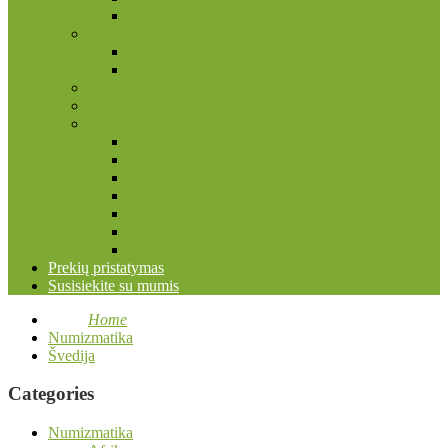
Pašto ženklų albumai
Filokartijos reikmenys
Atvirukų, nuotraukų albumai
Įmautės atvirukams ir nuotraukoms
Kita
Kolekcinių kortelių priedai
Numizmatikos reikmenys
Dėžės, dėžutės, lagaminai
Įmautės monetoms
Kapsulės
Kita
Monetų albumai
Monetų holderiai
Valymo priemonės
Prekių pristatymas
Susisiekite su mumis
Home
Numizmatika
Švedija
Categories
Numizmatika