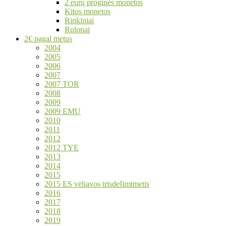
2 eurų proginės monetos
Kitos monetos
Rinkiniai
Rulonai
2€ pagal metus
2004
2005
2006
2007
2007 TOR
2008
2009
2009 EMU
2010
2011
2012
2012 TYE
2013
2014
2015
2015 ES vėliavos trisdešimtmetis
2016
2017
2018
2019