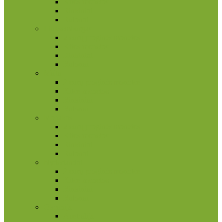
Kitos monetos
Rinkiniai
Rulonai
Liuksemburgas
2 eurų proginės monetos
Kitos monetos
Rinkiniai
Rulonai
Malta
2 eurų proginės monetos
Kitos monetos
Rinkiniai
Rulonai
Monakas
2 eurų proginės monetos
Kitos monetos
Rinkiniai
Rulonai
Nyderlandai
2 eurų proginės monetos
Kitos monetos
Rinkiniai
Rulonai
Okeanija
Australija