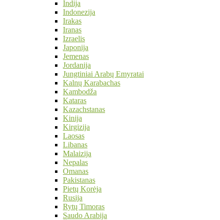
Indija
Indonezija
Irakas
Iranas
Izraelis
Japonija
Jemenas
Jordanija
Jungtiniai Arabų Emyratai
Kalnų Karabachas
Kambodža
Kataras
Kazachstanas
Kinija
Kirgizija
Laosas
Libanas
Malaizija
Nepalas
Omanas
Pakistanas
Pietų Korėja
Rusija
Rytų Timoras
Saudo Arabija