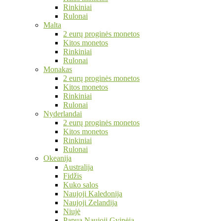
Rinkiniai
Rulonai
Malta
2 eurų proginės monetos
Kitos monetos
Rinkiniai
Rulonai
Monakas
2 eurų proginės monetos
Kitos monetos
Rinkiniai
Rulonai
Nyderlandai
2 eurų proginės monetos
Kitos monetos
Rinkiniai
Rulonai
Okeanija
Australija
Fidžis
Kuko salos
Naujoji Kaledonija
Naujoji Zelandija
Niujė
Papua Naujoji Gvinėja