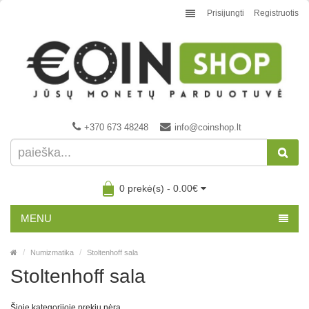
Prisijungti
Registruotis
+370 673 48248
info@coinshop.lt
0 prekė(s) - 0.00€
MENU
Numizmatika
Stoltenhoff sala
Stoltenhoff sala
Šioje kategorijoje prekių nėra.