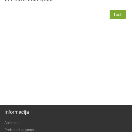
Tęsti
Informacija
Apie mus
Prekių pristatymas