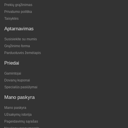
Prekių grąžinimas
Privatumo politika
Taisyklės
Aptarnavimas
Susisiekite su mumis
Grąžinimo forma
Parduotuvės žemėlapis
Priedai
Gamintojai
Dovanų kuponai
Specialūs pasiūlymai
Mano paskyra
Mano paskyra
Užsakymų istorija
Pageidavimų sąrašas