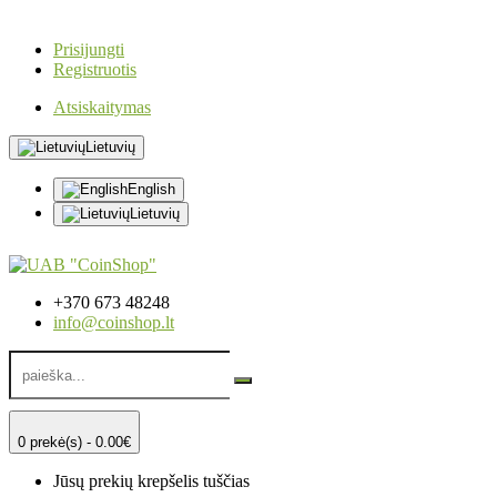
Prisijungti
Registruotis
Atsiskaitymas
Lietuvių
English
Lietuvių
+370 673 48248
info@coinshop.lt
0 prekė(s) - 0.00€
Jūsų prekių krepšelis tuščias