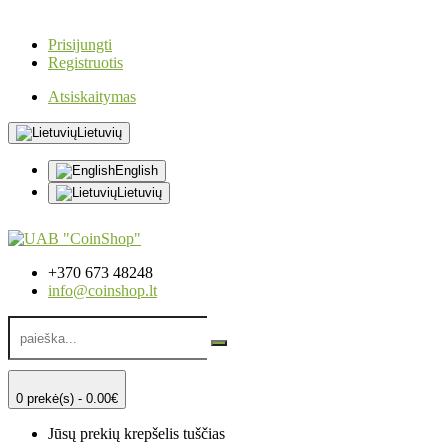
Prisijungti
Registruotis
Atsiskaitymas
Lietuvių
English
Lietuvių
+370 673 48248
info@coinshop.lt
0 prekė(s) - 0.00€
Jūsų prekių krepšelis tuščias