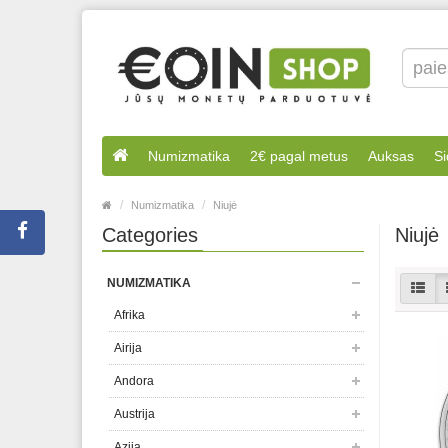
Numizmatika
2€ pagal metus
Auksas
Si
Numizmatika
Niujė
Categories
Niujė
NUMIZMATIKA
Afrika
Airija
Andora
Austrija
Azija