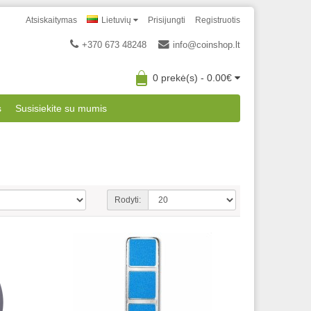
Atsiskaitymas
Lietuvių
Prisijungti
Registruotis
+370 673 48248
info@coinshop.lt
0 prekė(s) - 0.00€
s
Susisiekite su mumis
Rodyti: