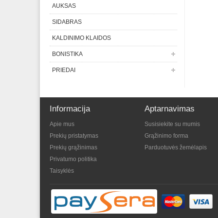
AUKSAS
SIDABRAS
KALDINIMO KLAIDOS
BONISTIKA
PRIEDAI
Informacija
Aptarnavimas
Apie mus
Susisiekite su mumis
Prekių pristatymas
Grąžinimo forma
Prekių grąžinimas
Parduotuvės žemėlapis
Privatumo politika
Taisyklės