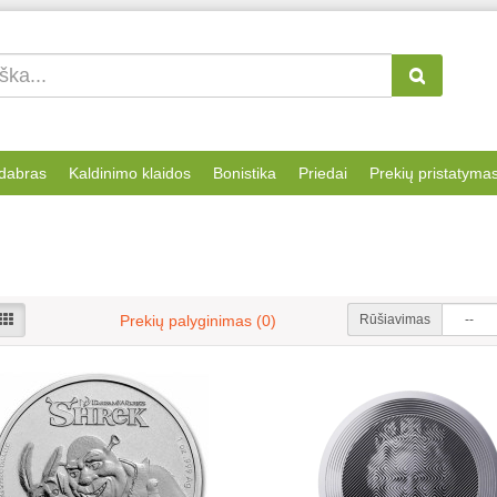
dabras
Kaldinimo klaidos
Bonistika
Priedai
Prekių pristatyma
Rūšiavimas
Prekių palyginimas (0)