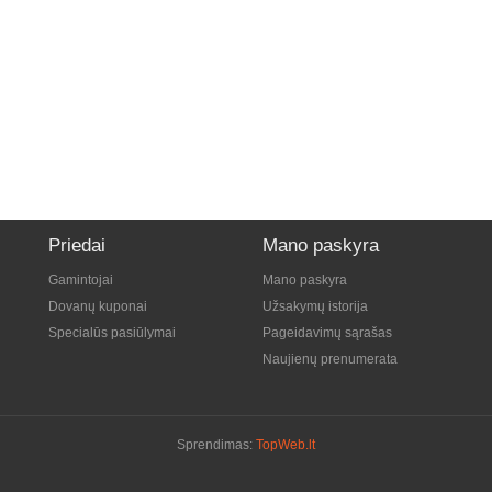
Priedai
Mano paskyra
Gamintojai
Mano paskyra
Dovanų kuponai
Užsakymų istorija
Specialūs pasiūlymai
Pageidavimų sąrašas
Naujienų prenumerata
Sprendimas:
TopWeb.lt