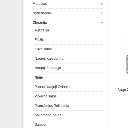
Monakas
Nyderlandai
Okeanija
Australija
Fidžis
Kuko salos
Naujoji Kaledonija
Naujoji Zelandija
Niujė
Papua Naujoji Gvinėja
Niujė 
Pitkerno salos
Prancūzijos Polinezija
Saliamono Salos
Samoa