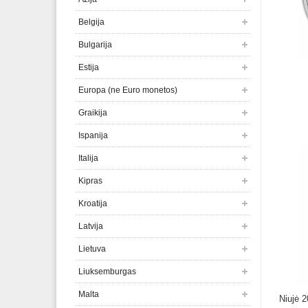
Belgija
Bulgarija
Estija
Europa (ne Euro monetos)
Graikija
Ispanija
Italija
Kipras
Kroatija
Latvija
Lietuva
Liuksemburgas
Malta
Niujė 2