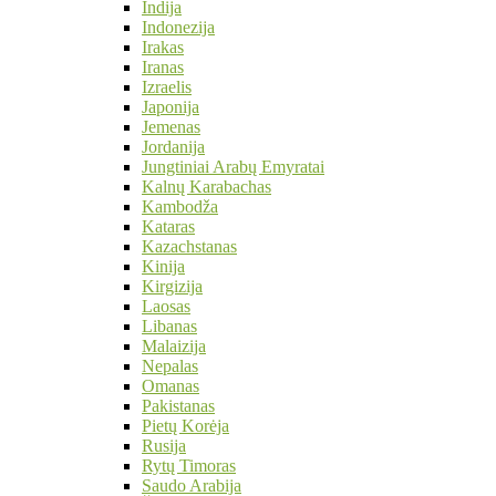
Indija
Indonezija
Irakas
Iranas
Izraelis
Japonija
Jemenas
Jordanija
Jungtiniai Arabų Emyratai
Kalnų Karabachas
Kambodža
Kataras
Kazachstanas
Kinija
Kirgizija
Laosas
Libanas
Malaizija
Nepalas
Omanas
Pakistanas
Pietų Korėja
Rusija
Rytų Timoras
Saudo Arabija