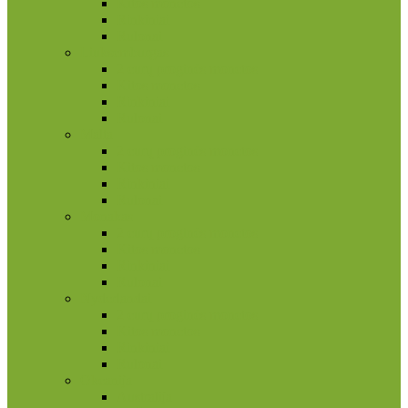
Kitos monetos
Rinkiniai
Rulonai
Liuksemburgas
2 eurų proginės monetos
Kitos monetos
Rinkiniai
Rulonai
Malta
2 eurų proginės monetos
Kitos monetos
Rinkiniai
Rulonai
Monakas
2 eurų proginės monetos
Kitos monetos
Rinkiniai
Rulonai
Nyderlandai
2 eurų proginės monetos
Kitos monetos
Rinkiniai
Rulonai
Okeanija
Australija