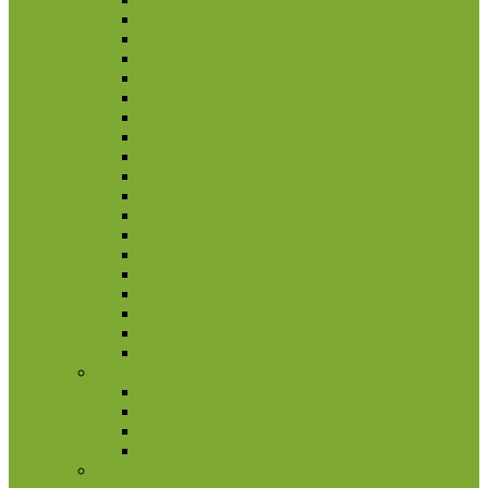
Bosnija ir Hercegovina
Čekija
Didžioji Britanija
Džersis
Gibraltaras
Islandija
Jungtinė Karalystė
Kroatija
Lenkija
Makedonija
Meno Sala
Moldova
Norvegija
Rumunija
Švedija
Turkija
Ukraina
Vengrija
Graikija
2 eurų proginės monetos
Kitos monetos
Rinkiniai
Rulonai
Ispanija