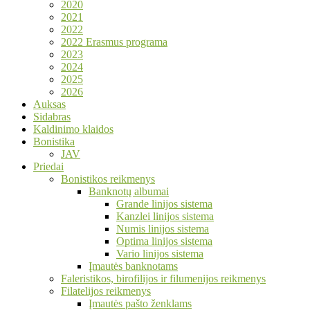
2020
2021
2022
2022 Erasmus programa
2023
2024
2025
2026
Auksas
Sidabras
Kaldinimo klaidos
Bonistika
JAV
Priedai
Bonistikos reikmenys
Banknotų albumai
Grande linijos sistema
Kanzlei linijos sistema
Numis linijos sistema
Optima linijos sistema
Vario linijos sistema
Įmautės banknotams
Faleristikos, birofilijos ir filumenijos reikmenys
Filatelijos reikmenys
Įmautės pašto ženklams