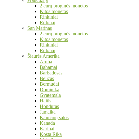
Prancūzija
2 eurų proginės monetos
Kitos monetos
Rinkiniai
Rulonai
San Marinas
2 eurų proginės monetos
Kitos monetos
Rinkiniai
Rulonai
Šiaurės Amerika
Aruba
Bahamai
Barbadosas
Belizas
Bermudai
Dominika
Gvatemala
Haitis
Hondūras
Jamaika
Kaimanų salos
Kanada
Karibai
Kosta Rika