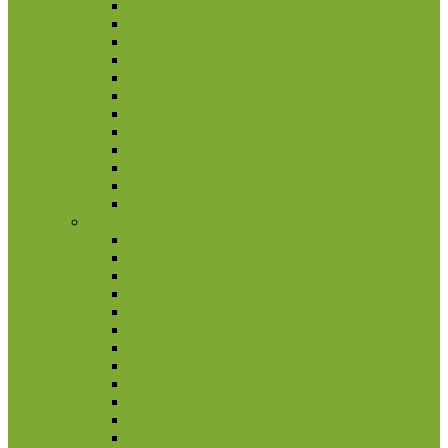
Fidžis
Kuko salos
Naujoji Kaledonija
Naujoji Zelandija
Niujė
Papua Naujoji Gvinėja
Pitkerno salos
Prancūzijos Polinezija
Saliamono Salos
Samoa
Tokelau
Tuvalu
Pietų Amerika
Argentina
Bolivija
Brazilija
Čilė
Ekvadoras
Folklando salos
Gajana
Kolumbija
Paragvajus
Peru
Urugvajus
Venesuela