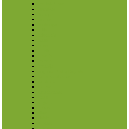
Azerbaidžanas
Bahrainas
Brunėjus
Butanas
Honkongas
Indija
Indonezija
Irakas
Iranas
Izraelis
Japonija
Jemenas
Jordanija
Jungtiniai Arabų Emyratai
Kalnų Karabachas
Kambodža
Kataras
Kazachstanas
Kinija
Kirgizija
Laosas
Libanas
Malaizija
Nepalas
Omanas