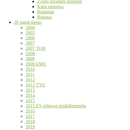
2 eurų proginės monetos
Kitos monetos
Rinkiniai
Rulonai
2€ pagal metus
2004
2005
2006
2007
2007 TOR
2008
2009
2009 EMU
2010
2011
2012
2012 TYE
2013
2014
2015
2015 ES vėliavos trisdešimtmetis
2016
2017
2018
2019