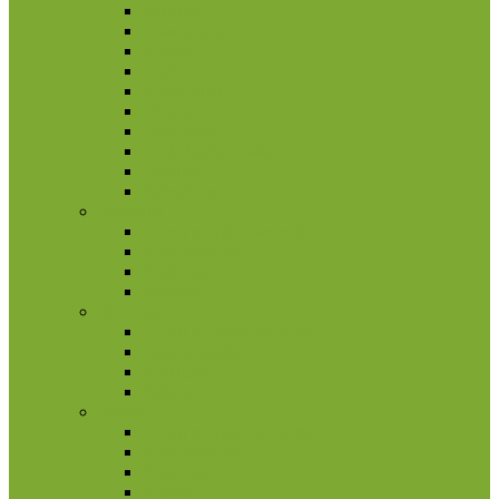
Jamaika
Kaimanų salos
Kanada
Karibai
Kosta Rika
Meksika
Nikaragva
Nyderlandų Antilai
Panama
Salvadoras
Slovakija
2 eurų proginės monetos
Kitos monetos
Rinkiniai
Rulonai
Slovėnija
2 eurų proginės monetos
Kitos monetos
Rinkiniai
Rulonai
Suomija
2 eurų proginės monetos
Kitos monetos
Rinkiniai
Rulonai