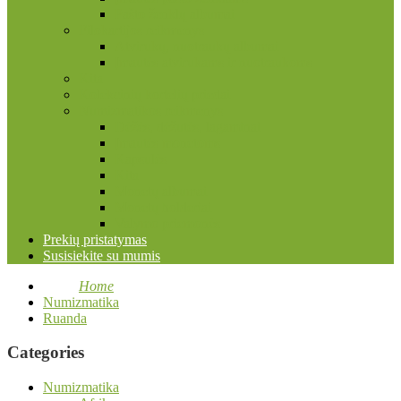
Pašto ženklų albumai
Filokartijos reikmenys
Atvirukų, nuotraukų albumai
Įmautės atvirukams ir nuotraukoms
Kita
Kolekcinių kortelių priedai
Numizmatikos reikmenys
Dėžės, dėžutės, lagaminai
Įmautės monetoms
Kapsulės
Kita
Monetų albumai
Monetų holderiai
Valymo priemonės
Prekių pristatymas
Susisiekite su mumis
Home
Numizmatika
Ruanda
Categories
Numizmatika