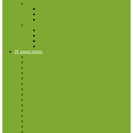
Vatikanas
2 eurų proginės monetos
Kitos monetos
Rinkiniai
Vokietija
2 eurų proginės monetos
Kitos monetos
Rinkiniai
Rulonai
2€ pagal metus
2004
2005
2006
2007
2007 TOR
2008
2009
2009 EMU
2010
2011
2012
2012 TYE
2013
2014
2015