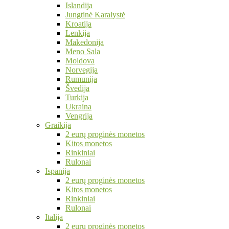
Islandija
Jungtinė Karalystė
Kroatija
Lenkija
Makedonija
Meno Sala
Moldova
Norvegija
Rumunija
Švedija
Turkija
Ukraina
Vengrija
Graikija
2 eurų proginės monetos
Kitos monetos
Rinkiniai
Rulonai
Ispanija
2 eurų proginės monetos
Kitos monetos
Rinkiniai
Rulonai
Italija
2 eurų proginės monetos