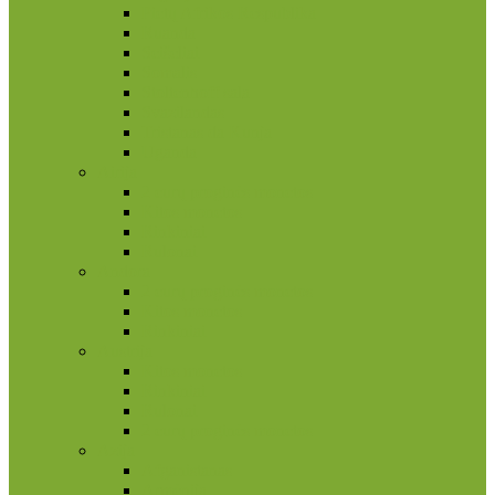
Pietų Afrikos Respublika
Ruanda
Seišeliai
Somalis
Stoltenhoff sala
Svazilandas
Tristanas da Kunja
Uganda
Airija
2 eurų proginės monetos
Kitos monetos
Rinkiniai
Rulonai
Andora
2 eurų proginės monetos
Kitos monetos
Rinkiniai
Austrija
Kitos monetos
Rinkiniai
Rulonai
2 eurų proginės monetos
Azija
Afganistanas
Armėnija