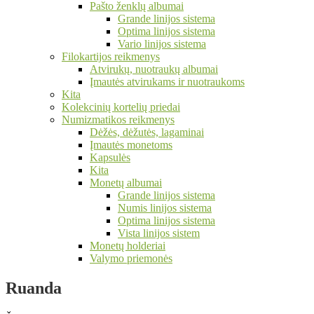
Pašto ženklų albumai
Grande linijos sistema
Optima linijos sistema
Vario linijos sistema
Filokartijos reikmenys
Atvirukų, nuotraukų albumai
Įmautės atvirukams ir nuotraukoms
Kita
Kolekcinių kortelių priedai
Numizmatikos reikmenys
Dėžės, dėžutės, lagaminai
Įmautės monetoms
Kapsulės
Kita
Monetų albumai
Grande linijos sistema
Numis linijos sistema
Optima linijos sistema
Vista linijos sistem
Monetų holderiai
Valymo priemonės
Ruanda