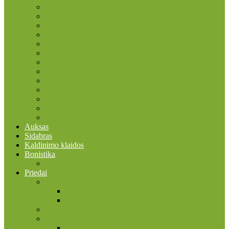
2015 ES vėliavos trisdešimtmetis
2016
2017
2018
2019
2020
2021
2022
2022 Erasmus programa
2023
2024
2025
2026
Auksas
Sidabras
Kaldinimo klaidos
Bonistika
JAV
Priedai
Bonistikos reikmenys
Banknotų albumai
Įmautės banknotams
Faleristikos, birofilijos ir filumenijos reikmenys
Filatelijos reikmenys
Įmautės pašto ženklams