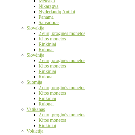
Meksika
Nikaragva
Nyderlandų Antilai
Panama
Salvadoras
Slovakija
2 eurų proginės monetos
Kitos monetos
Rinkiniai
Rulonai
Slovėnija
2 eurų proginės monetos
Kitos monetos
Rinkiniai
Rulonai
Suomija
2 eurų proginės monetos
Kitos monetos
Rinkiniai
Rulonai
Vatikanas
2 eurų proginės monetos
Kitos monetos
Rinkiniai
Vokietija