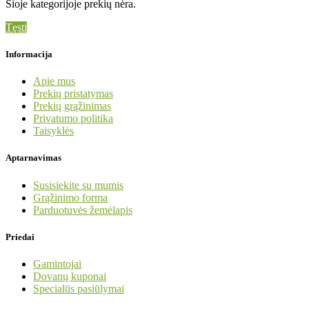
Šioje kategorijoje prekių nėra.
Tęsti
Informacija
Apie mus
Prekių pristatymas
Prekių grąžinimas
Privatumo politika
Taisyklės
Aptarnavimas
Susisiekite su mumis
Grąžinimo forma
Parduotuvės žemėlapis
Priedai
Gamintojai
Dovanų kuponai
Specialūs pasiūlymai