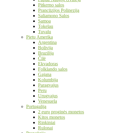
Pitkerno salos
Prancūzijos Polinezija
Saliamono Salos
Samoa
Tokelau
Tuvalu
Pietų Amerika
Argentina
Bolivija
Brazilija
Čilė
Ekvadoras
Folklando salos
Gajana
Kolumbija
Paragvajus
Peru
Urugvajus
Venesuela
Portugalija
2 eurų proginės monetos
Kitos monetos
Rinkiniai
Rulonai