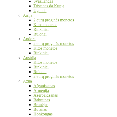
Svazilandas
Tristanas da Kunja
Uganda
Airija
2 eurų proginės monetos
Kitos monetos
Rinkiniai
Rulonai
Andora
2 eurų proginės monetos
Kitos monetos
Rinkiniai
Austrija
Kitos monetos
Rinkiniai
Rulonai
2 eurų proginės monetos
Azija
Afganistanas
Armėnija
Azerbaidžanas
Bahrainas
Brunėjus
Butanas
Honkongas