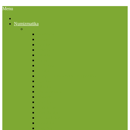
Menu
Numizmatika
Afrika
Bostvana
Čadas
Egiptas
Eritrėja
Etiopia
Gana
Gofo sala
Kenija
Kongo Demokratinė Respublika
Lesotas
Liberija
Madagaskaras
Malavis
Marokas
Mauricijus
Mauritanija
Mozambikas
Namibija
Nigerija