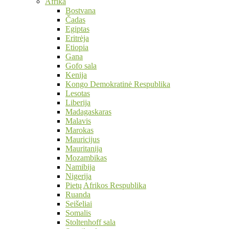
Afrika
Bostvana
Čadas
Egiptas
Eritrėja
Etiopia
Gana
Gofo sala
Kenija
Kongo Demokratinė Respublika
Lesotas
Liberija
Madagaskaras
Malavis
Marokas
Mauricijus
Mauritanija
Mozambikas
Namibija
Nigerija
Pietų Afrikos Respublika
Ruanda
Seišeliai
Somalis
Stoltenhoff sala