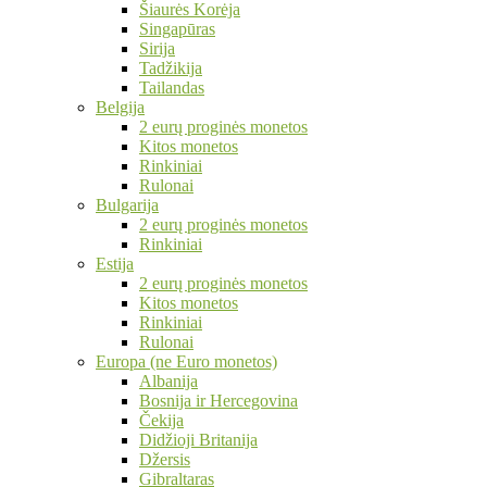
Šiaurės Korėja
Singapūras
Sirija
Tadžikija
Tailandas
Belgija
2 eurų proginės monetos
Kitos monetos
Rinkiniai
Rulonai
Bulgarija
2 eurų proginės monetos
Rinkiniai
Estija
2 eurų proginės monetos
Kitos monetos
Rinkiniai
Rulonai
Europa (ne Euro monetos)
Albanija
Bosnija ir Hercegovina
Čekija
Didžioji Britanija
Džersis
Gibraltaras