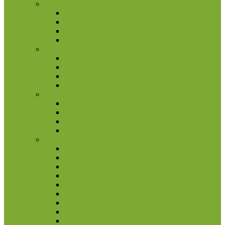
Portugalija
2 eurų proginės monetos
Kitos monetos
Rinkiniai
Rulonai
Prancūzija
2 eurų proginės monetos
Kitos monetos
Rinkiniai
Rulonai
San Marinas
2 eurų proginės monetos
Kitos monetos
Rinkiniai
Rulonai
Šiaurės Amerika
Aruba
Bahamai
Barbadosas
Belizas
Bermudai
Dominika
Gvatemala
Haitis
Hondūras