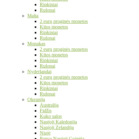
Rinkiniai
Rulonai
Malta
2 eurų proginės monetos
Kitos monetos
Rinkiniai
Rulonai
Monakas
2 eurų proginės monetos
Kitos monetos
Rinkiniai
Rulonai
Nyderlandai
2 eurų proginės monetos
Kitos monetos
Rinkiniai
Rulonai
Okeanija
Australija
Fidžis
Kuko salos
Naujoji Kaledonija
Naujoji Zelandija
Niujė
Papua Naujoji Gvinėja