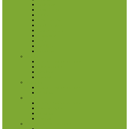
Pakistanas
Pietų Korėja
Rusija
Rytų Timoras
Saudo Arabija
Šiaurės Korėja
Singapūras
Sirija
Tadžikija
Tailandas
Belgija
2 eurų proginės monetos
Kitos monetos
Rinkiniai
Rulonai
Bulgarija
2 eurų proginės monetos
Rinkiniai
Estija
2 eurų proginės monetos
Kitos monetos
Rinkiniai
Rulonai
Europa (ne Euro monetos)
Albanija