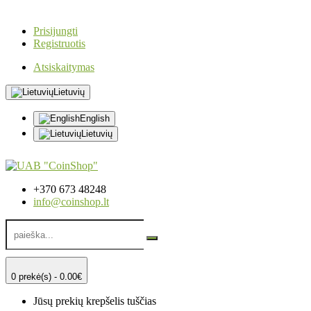
Prisijungti
Registruotis
Atsiskaitymas
Lietuvių
English
Lietuvių
+370 673 48248
info@coinshop.lt
0 prekė(s) - 0.00€
Jūsų prekių krepšelis tuščias