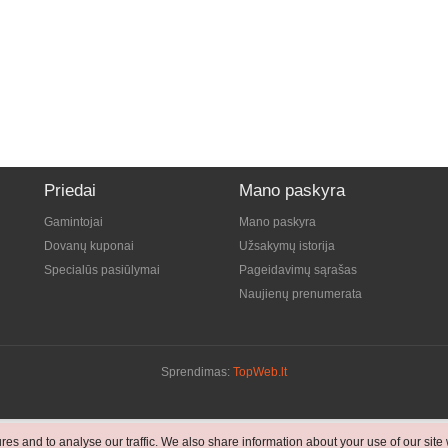
Priedai
Mano paskyra
Gamintojai
Mano paskyra
Dovanų kuponai
Užsakymų istorija
Specialūs pasiūlymai
Pageidavimų sąrašas
Naujienų prenumerata
Sprendimas:
TopWeb.lt
es and to analyse our traffic. We also share information about your use of our site 