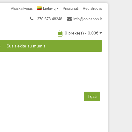
Atsiskaitymas
Lietuvių
Prisijungti
Registruotis
+370 673 48248
info@coinshop.lt
0 prekė(s) - 0.00€
s
Susisiekite su mumis
Tęsti