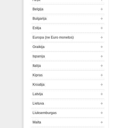
Belgija
Bulgarija
Estija
Europa (ne Euro monetos)
Graikija
Ispanija
Italija
Kipras
Kroatija
Latvija
Lietuva
Liuksemburgas
Malta