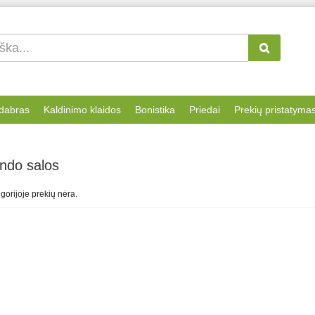
dabras
Kaldinimo klaidos
Bonistika
Priedai
Prekių pristatyma
ando salos
gorijoje prekių nėra.