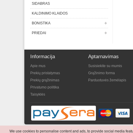
SIDABRAS
KALDINIMO KLAIDOS
BONISTIKA
PRIEDAI
Informacija
Aptarnavimas
Apie mus
Susisiekite su mumis
Prekių pristatymas
Grąžinimo forma
Prekių grąžinimas
Parduotuvės žemėlapis
Privatumo politika
Taisyklės
We use cookies to personalise content and ads, to provide social media featur