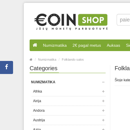
Numizmatika
2€ pagal metus
Auksas
Si
Numizmatika
Folklando salos
Categories
Folkl
Šioje kate
NUMIZMATIKA
Afrika
Airija
Andora
Austrija
Azija