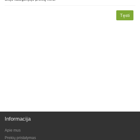
Tęsti
Informacija
Apie mus
Prekių pristatymas