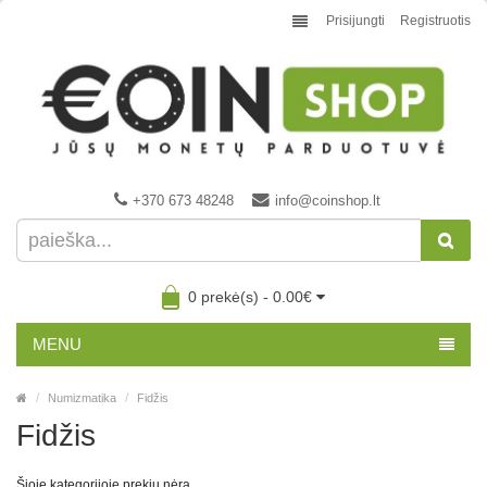
Prisijungti
Registruotis
+370 673 48248
info@coinshop.lt
0 prekė(s) - 0.00€
MENU
Numizmatika
Fidžis
Fidžis
Šioje kategorijoje prekių nėra.