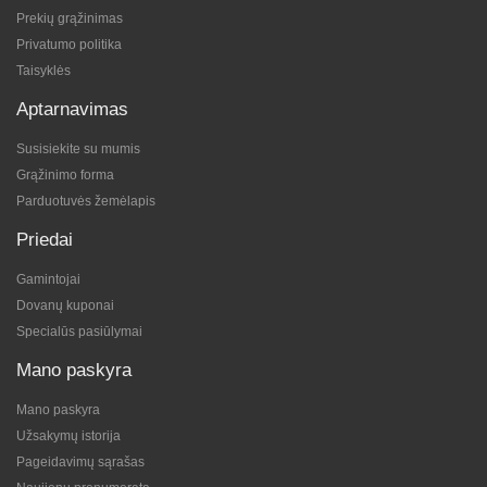
Prekių grąžinimas
Privatumo politika
Taisyklės
Aptarnavimas
Susisiekite su mumis
Grąžinimo forma
Parduotuvės žemėlapis
Priedai
Gamintojai
Dovanų kuponai
Specialūs pasiūlymai
Mano paskyra
Mano paskyra
Užsakymų istorija
Pageidavimų sąrašas