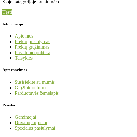
Šioje kategorijoje prekių nėra.
Tęsti
Informacija
Apie mus
Prekių pristatymas
Prekių grąžinimas
Privatumo politika
Taisyklės
Aptarnavimas
Susisiekite su mumis
Grąžinimo forma
Parduotuvės žemėlapis
Priedai
Gamintojai
Dovanų kuponai
Specialūs pasiūlymai