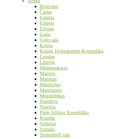
Afrika
Bostvana
Čadas
Egiptas
Eritrėja
Etiopia
Gana
Gofo sala
Kenija
Kongo Demokratinė Respublika
Lesotas
Liberija
Madagaskaras
Malavis
Marokas
Mauricijus
Mauritanija
Mozambikas
Namibija
Nigerija
Pietų Afrikos Respublika
Ruanda
Seišeliai
Somalis
Stoltenhoff sala