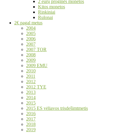
2 eurų proginės monetos
Kitos monetos
Rinkiniai
Rulonai
2€ pagal metus
2004
2005
2006
2007
2007 TOR
2008
2009
2009 EMU
2010
2011
2012
2012 TYE
2013
2014
2015
2015 ES vėliavos trisdešimtmetis
2016
2017
2018
2019