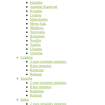
Islandija
Jungtinė Karalystė
Kroatija
Lenkija
Makedonija
Meno Sala
Moldova
Norvegija
Rumunija
Švedija
Turkija
Ukraina
Vengrija
Graikija
2 eurų proginės monetos
Kitos monetos
Rinkiniai
Rulonai
Ispanija
2 eurų proginės monetos
Kitos monetos
Rinkiniai
Rulonai
Italija
2 eurų proginės monetos