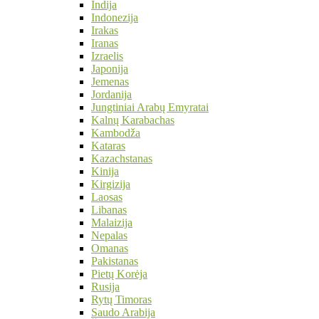
Indija
Indonezija
Irakas
Iranas
Izraelis
Japonija
Jemenas
Jordanija
Jungtiniai Arabų Emyratai
Kalnų Karabachas
Kambodža
Kataras
Kazachstanas
Kinija
Kirgizija
Laosas
Libanas
Malaizija
Nepalas
Omanas
Pakistanas
Pietų Korėja
Rusija
Rytų Timoras
Saudo Arabija