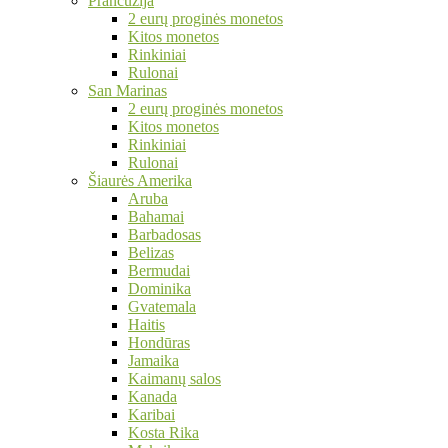
Prancūzija
2 eurų proginės monetos
Kitos monetos
Rinkiniai
Rulonai
San Marinas
2 eurų proginės monetos
Kitos monetos
Rinkiniai
Rulonai
Šiaurės Amerika
Aruba
Bahamai
Barbadosas
Belizas
Bermudai
Dominika
Gvatemala
Haitis
Hondūras
Jamaika
Kaimanų salos
Kanada
Karibai
Kosta Rika