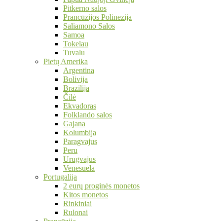
Pitkerno salos
Prancūzijos Polinezija
Saliamono Salos
Samoa
Tokelau
Tuvalu
Pietų Amerika
Argentina
Bolivija
Brazilija
Čilė
Ekvadoras
Folklando salos
Gajana
Kolumbija
Paragvajus
Peru
Urugvajus
Venesuela
Portugalija
2 eurų proginės monetos
Kitos monetos
Rinkiniai
Rulonai