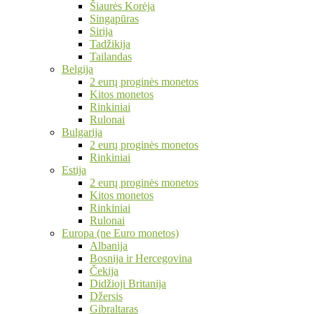
Šiaurės Korėja
Singapūras
Sirija
Tadžikija
Tailandas
Belgija
2 eurų proginės monetos
Kitos monetos
Rinkiniai
Rulonai
Bulgarija
2 eurų proginės monetos
Rinkiniai
Estija
2 eurų proginės monetos
Kitos monetos
Rinkiniai
Rulonai
Europa (ne Euro monetos)
Albanija
Bosnija ir Hercegovina
Čekija
Didžioji Britanija
Džersis
Gibraltaras