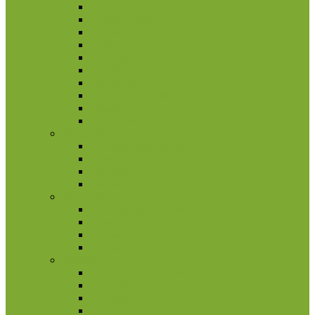
Jamaika
Kaimanų salos
Kanada
Karibai
Kosta Rika
Meksika
Nikaragva
Nyderlandų Antilai
Panama
Salvadoras
Slovakija
2 eurų proginės monetos
Kitos monetos
Rinkiniai
Rulonai
Slovėnija
2 eurų proginės monetos
Kitos monetos
Rinkiniai
Rulonai
Suomija
2 eurų proginės monetos
Kitos monetos
Rinkiniai
Rulonai