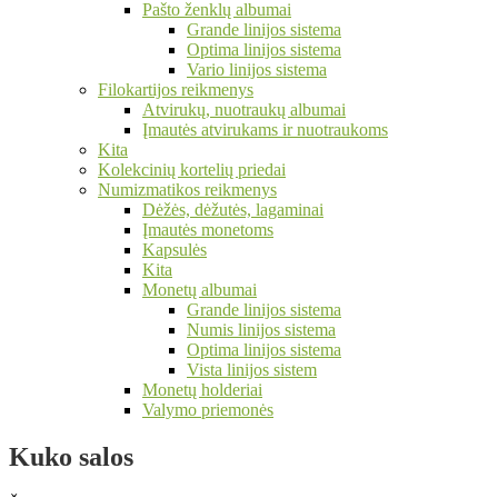
Pašto ženklų albumai
Grande linijos sistema
Optima linijos sistema
Vario linijos sistema
Filokartijos reikmenys
Atvirukų, nuotraukų albumai
Įmautės atvirukams ir nuotraukoms
Kita
Kolekcinių kortelių priedai
Numizmatikos reikmenys
Dėžės, dėžutės, lagaminai
Įmautės monetoms
Kapsulės
Kita
Monetų albumai
Grande linijos sistema
Numis linijos sistema
Optima linijos sistema
Vista linijos sistem
Monetų holderiai
Valymo priemonės
Kuko salos