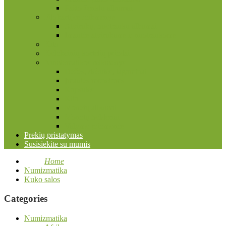
Pašto ženklų albumai
Filokartijos reikmenys
Atvirukų, nuotraukų albumai
Įmautės atvirukams ir nuotraukoms
Kita
Kolekcinių kortelių priedai
Numizmatikos reikmenys
Dėžės, dėžutės, lagaminai
Įmautės monetoms
Kapsulės
Kita
Monetų albumai
Monetų holderiai
Valymo priemonės
Prekių pristatymas
Susisiekite su mumis
Home
Numizmatika
Kuko salos
Categories
Numizmatika