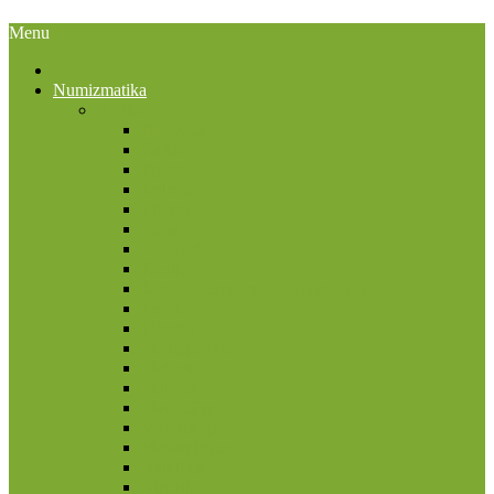
Menu
Numizmatika
Afrika
Bostvana
Čadas
Egiptas
Eritrėja
Etiopia
Gana
Gofo sala
Kenija
Kongo Demokratinė Respublika
Lesotas
Liberija
Madagaskaras
Malavis
Marokas
Mauricijus
Mauritanija
Mozambikas
Namibija
Nigerija