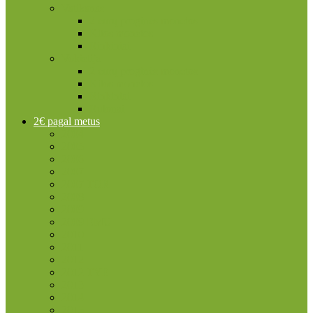
Vatikanas
2 eurų proginės monetos
Kitos monetos
Rinkiniai
Vokietija
2 eurų proginės monetos
Kitos monetos
Rinkiniai
Rulonai
2€ pagal metus
2004
2005
2006
2007
2007 TOR
2008
2009
2009 EMU
2010
2011
2012
2012 TYE
2013
2014
2015