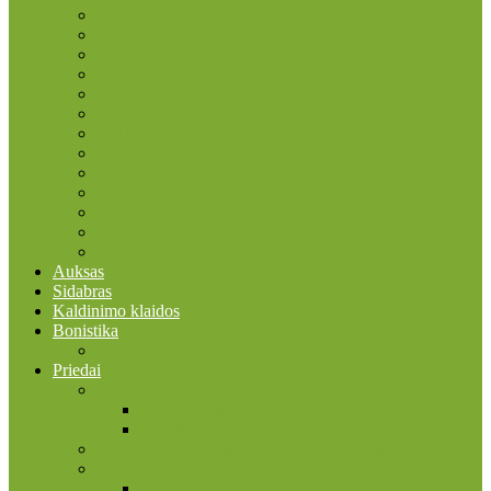
2015 ES vėliavos trisdešimtmetis
2016
2017
2018
2019
2020
2021
2022
2022 Erasmus programa
2023
2024
2025
2026
Auksas
Sidabras
Kaldinimo klaidos
Bonistika
JAV
Priedai
Bonistikos reikmenys
Banknotų albumai
Įmautės banknotams
Faleristikos, birofilijos ir filumenijos reikmenys
Filatelijos reikmenys
Įmautės pašto ženklams