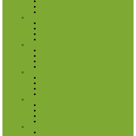
Kitos monetos
Rinkiniai
Rulonai
Liuksemburgas
2 eurų proginės monetos
Kitos monetos
Rinkiniai
Rulonai
Malta
2 eurų proginės monetos
Kitos monetos
Rinkiniai
Rulonai
Monakas
2 eurų proginės monetos
Kitos monetos
Rinkiniai
Rulonai
Nyderlandai
2 eurų proginės monetos
Kitos monetos
Rinkiniai
Rulonai
Okeanija
Australija