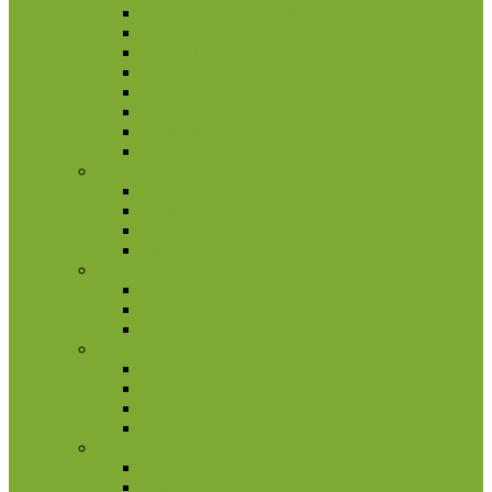
Pietų Afrikos Respublika
Ruanda
Seišeliai
Somalis
Stoltenhoff sala
Svazilandas
Tristanas da Kunja
Uganda
Airija
2 eurų proginės monetos
Kitos monetos
Rinkiniai
Rulonai
Andora
2 eurų proginės monetos
Kitos monetos
Rinkiniai
Austrija
Kitos monetos
Rinkiniai
Rulonai
2 eurų proginės monetos
Azija
Afganistanas
Armėnija