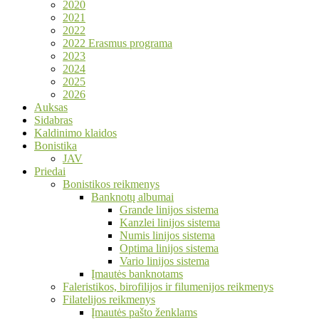
2020
2021
2022
2022 Erasmus programa
2023
2024
2025
2026
Auksas
Sidabras
Kaldinimo klaidos
Bonistika
JAV
Priedai
Bonistikos reikmenys
Banknotų albumai
Grande linijos sistema
Kanzlei linijos sistema
Numis linijos sistema
Optima linijos sistema
Vario linijos sistema
Įmautės banknotams
Faleristikos, birofilijos ir filumenijos reikmenys
Filatelijos reikmenys
Įmautės pašto ženklams