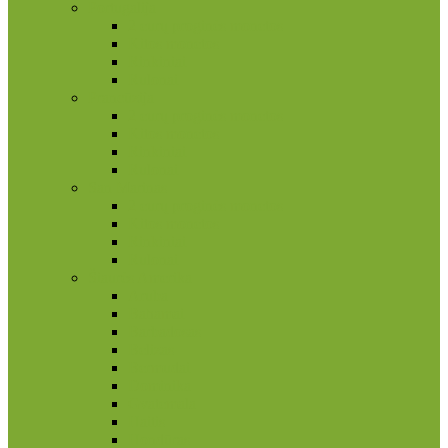
Portugalija
2 eurų proginės monetos
Kitos monetos
Rinkiniai
Rulonai
Prancūzija
2 eurų proginės monetos
Kitos monetos
Rinkiniai
Rulonai
San Marinas
2 eurų proginės monetos
Kitos monetos
Rinkiniai
Rulonai
Šiaurės Amerika
Aruba
Bahamai
Barbadosas
Belizas
Bermudai
Dominika
Gvatemala
Haitis
Hondūras