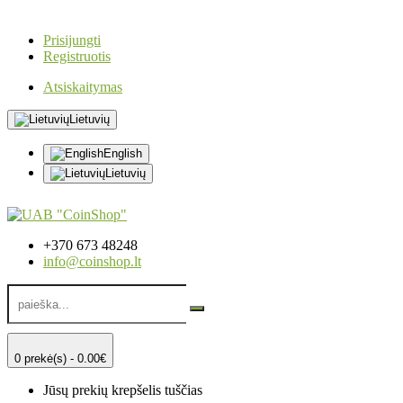
Prisijungti
Registruotis
Atsiskaitymas
Lietuvių
English
Lietuvių
+370 673 48248
info@coinshop.lt
0 prekė(s) - 0.00€
Jūsų prekių krepšelis tuščias