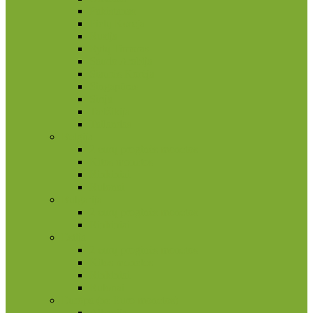
Pakistanas
Pietų Korėja
Rusija
Rytų Timoras
Saudo Arabija
Šiaurės Korėja
Singapūras
Sirija
Tadžikija
Tailandas
Belgija
2 eurų proginės monetos
Kitos monetos
Rinkiniai
Rulonai
Bulgarija
2 eurų proginės monetos
Rinkiniai
Estija
2 eurų proginės monetos
Kitos monetos
Rinkiniai
Rulonai
Europa (ne Euro monetos)
Albanija