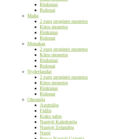
Rinkiniai
Rulonai
Malta
2 eurų proginės monetos
Kitos monetos
Rinkiniai
Rulonai
Monakas
2 eurų proginės monetos
Kitos monetos
Rinkiniai
Rulonai
Nyderlandai
2 eurų proginės monetos
Kitos monetos
Rinkiniai
Rulonai
Okeanija
Australija
Fidžis
Kuko salos
Naujoji Kaledonija
Naujoji Zelandija
Niujė
Papua Naujoji Gvinėja