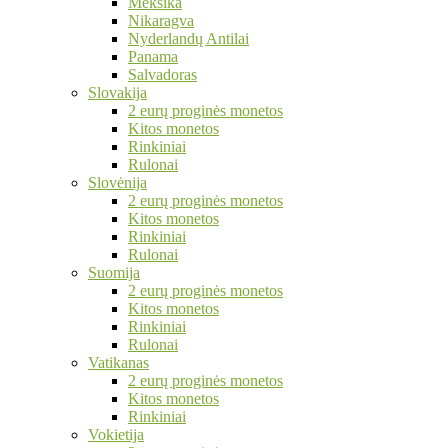
Meksika
Nikaragva
Nyderlandų Antilai
Panama
Salvadoras
Slovakija
2 eurų proginės monetos
Kitos monetos
Rinkiniai
Rulonai
Slovėnija
2 eurų proginės monetos
Kitos monetos
Rinkiniai
Rulonai
Suomija
2 eurų proginės monetos
Kitos monetos
Rinkiniai
Rulonai
Vatikanas
2 eurų proginės monetos
Kitos monetos
Rinkiniai
Vokietija