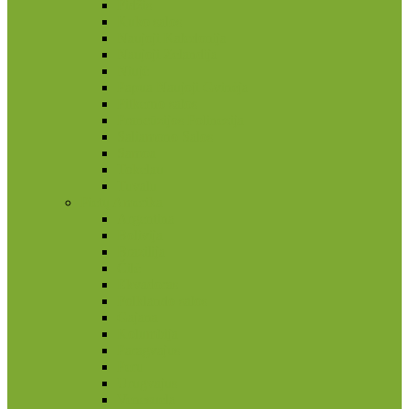
Fidžis
Kuko salos
Naujoji Kaledonija
Naujoji Zelandija
Niujė
Papua Naujoji Gvinėja
Pitkerno salos
Prancūzijos Polinezija
Saliamono Salos
Samoa
Tokelau
Tuvalu
Pietų Amerika
Argentina
Bolivija
Brazilija
Čilė
Ekvadoras
Folklando salos
Gajana
Kolumbija
Paragvajus
Peru
Urugvajus
Venesuela