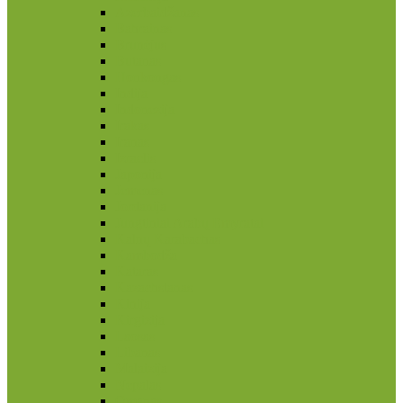
Azerbaidžanas
Bahrainas
Brunėjus
Butanas
Honkongas
Indija
Indonezija
Irakas
Iranas
Izraelis
Japonija
Jemenas
Jordanija
Jungtiniai Arabų Emyratai
Kalnų Karabachas
Kambodža
Kataras
Kazachstanas
Kinija
Kirgizija
Laosas
Libanas
Malaizija
Nepalas
Omanas