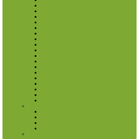
Bosnija ir Hercegovina
Čekija
Didžioji Britanija
Džersis
Gibraltaras
Islandija
Jungtinė Karalystė
Kroatija
Lenkija
Makedonija
Meno Sala
Moldova
Norvegija
Rumunija
Švedija
Turkija
Ukraina
Vengrija
Graikija
2 eurų proginės monetos
Kitos monetos
Rinkiniai
Rulonai
Ispanija