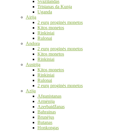
Svazilandas
Tristanas da Kunja
Uganda
Airija
2 eurų proginės monetos
Kitos monetos
Rinkiniai
Rulonai
Andora
2 eurų proginės monetos
Kitos monetos
Rinkiniai
Austrija
Kitos monetos
Rinkiniai
Rulonai
2 eurų proginės monetos
Azija
Afganistanas
Armėnija
Azerbaidžanas
Bahrainas
Brunėjus
Butanas
Honkongas