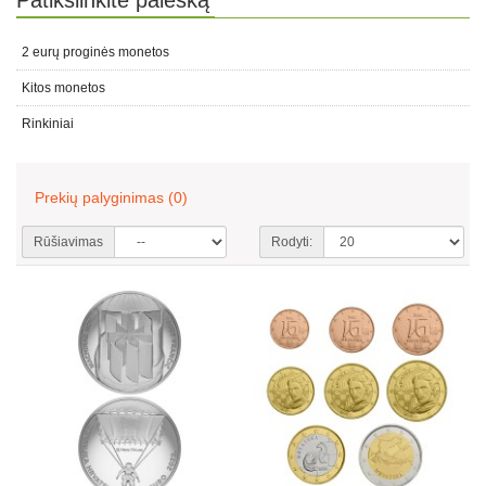
Patikslinkite paiešką
2 eurų proginės monetos
Kitos monetos
Rinkiniai
Prekių palyginimas (0)
Rūšiavimas
Rodyti: