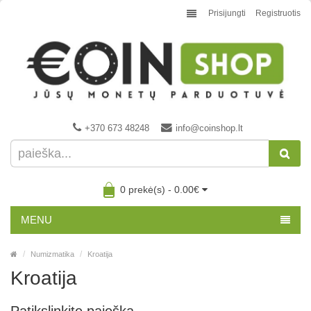
Prisijungti
Registruotis
+370 673 48248
info@coinshop.lt
0 prekė(s) - 0.00€
MENU
Numizmatika
Kroatija
Kroatija