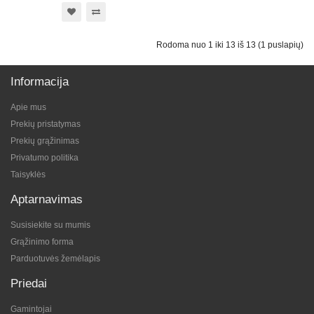
Rodoma nuo 1 iki 13 iš 13 (1 puslapių)
Informacija
Apie mus
Prekių pristatymas
Prekių grąžinimas
Privatumo politika
Taisyklės
Aptarnavimas
Susisiekite su mumis
Grąžinimo forma
Parduotuvės žemėlapis
Priedai
Gamintojai