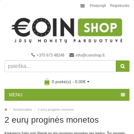
Prisijungti
Registruotis
+370 673 48248
info@coinshop.lt
0 prekė(s) - 0.00€
MENU
Numizmatika
2 eurų proginės monetos
2 eurų proginės monetos
Kiekviena šalis gali išleisti po dvi progines monetas per metus. Šių monetų