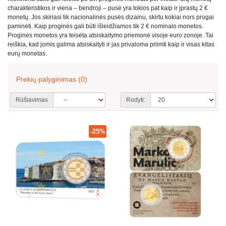
charakteristikos ir viena – bendroji – pusė yra tokios pat kaip ir įprastų 2 €
monetų. Jos skiriasi tik nacionalinės pusės dizainu, skirtu kokiai nors progai
paminėti. Kaip proginės gali būti išleidžiamos tik 2 € nominalo monetos.
Proginės monetos yra teisėta atsiskaitymo priemonė visoje euro zonoje. Tai
reiškia, kad jomis galima atsiskaityti ir jas privaloma priimti kaip ir visas kitas
eurų monetas.
Prekių palyginimas (0)
Rūšiavimas
Rodyti:
-25%