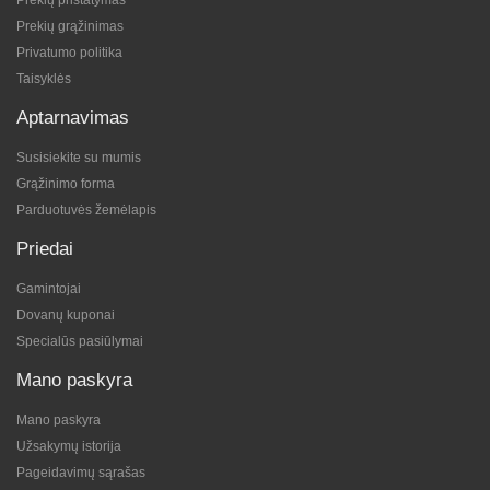
Prekių pristatymas
Prekių grąžinimas
Privatumo politika
Taisyklės
Aptarnavimas
Susisiekite su mumis
Grąžinimo forma
Parduotuvės žemėlapis
Priedai
Gamintojai
Dovanų kuponai
Specialūs pasiūlymai
Mano paskyra
Mano paskyra
Užsakymų istorija
Pageidavimų sąrašas