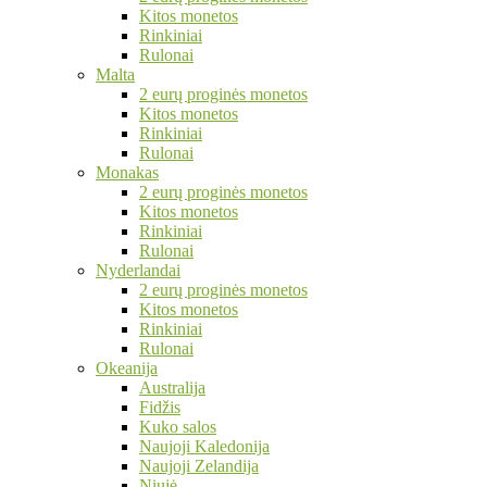
Kitos monetos
Rinkiniai
Rulonai
Malta
2 eurų proginės monetos
Kitos monetos
Rinkiniai
Rulonai
Monakas
2 eurų proginės monetos
Kitos monetos
Rinkiniai
Rulonai
Nyderlandai
2 eurų proginės monetos
Kitos monetos
Rinkiniai
Rulonai
Okeanija
Australija
Fidžis
Kuko salos
Naujoji Kaledonija
Naujoji Zelandija
Niujė