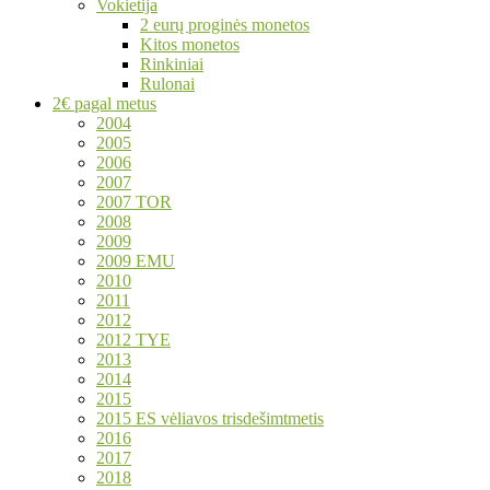
Vokietija
2 eurų proginės monetos
Kitos monetos
Rinkiniai
Rulonai
2€ pagal metus
2004
2005
2006
2007
2007 TOR
2008
2009
2009 EMU
2010
2011
2012
2012 TYE
2013
2014
2015
2015 ES vėliavos trisdešimtmetis
2016
2017
2018