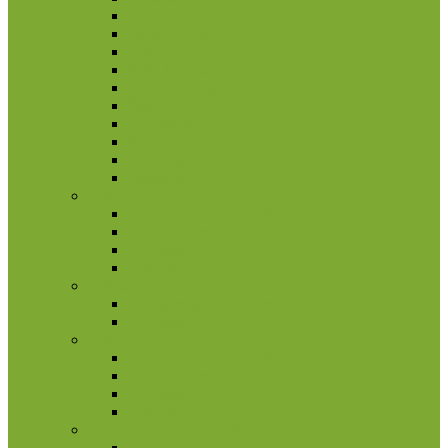
Pakistanas
Pietų Korėja
Rusija
Rytų Timoras
Saudo Arabija
Šiaurės Korėja
Singapūras
Sirija
Tadžikija
Tailandas
Belgija
2 eurų proginės monetos
Kitos monetos
Rinkiniai
Rulonai
Bulgarija
2 eurų proginės monetos
Rinkiniai
Estija
2 eurų proginės monetos
Kitos monetos
Rinkiniai
Rulonai
Europa (ne Euro monetos)
Albanija