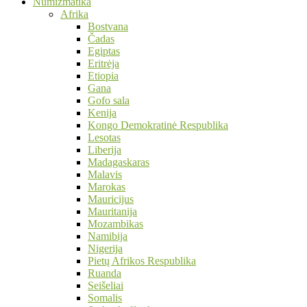
Numizmatika
Afrika
Bostvana
Čadas
Egiptas
Eritrėja
Etiopia
Gana
Gofo sala
Kenija
Kongo Demokratinė Respublika
Lesotas
Liberija
Madagaskaras
Malavis
Marokas
Mauricijus
Mauritanija
Mozambikas
Namibija
Nigerija
Pietų Afrikos Respublika
Ruanda
Seišeliai
Somalis