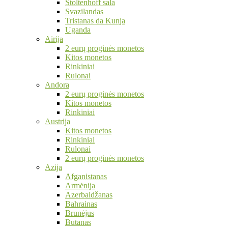
Stoltenhoff sala
Svazilandas
Tristanas da Kunja
Uganda
Airija
2 eurų proginės monetos
Kitos monetos
Rinkiniai
Rulonai
Andora
2 eurų proginės monetos
Kitos monetos
Rinkiniai
Austrija
Kitos monetos
Rinkiniai
Rulonai
2 eurų proginės monetos
Azija
Afganistanas
Armėnija
Azerbaidžanas
Bahrainas
Brunėjus
Butanas