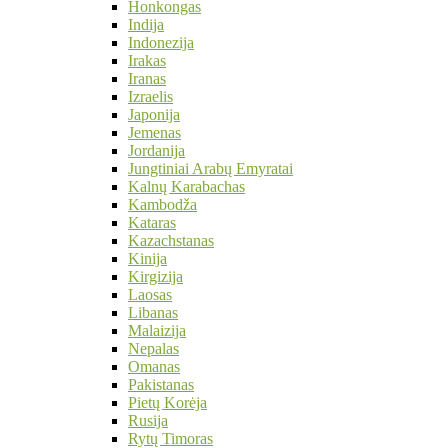
Honkongas
Indija
Indonezija
Irakas
Iranas
Izraelis
Japonija
Jemenas
Jordanija
Jungtiniai Arabų Emyratai
Kalnų Karabachas
Kambodža
Kataras
Kazachstanas
Kinija
Kirgizija
Laosas
Libanas
Malaizija
Nepalas
Omanas
Pakistanas
Pietų Korėja
Rusija
Rytų Timoras