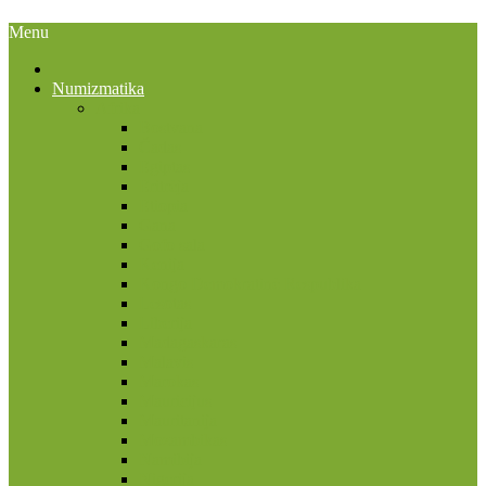
Menu
Numizmatika
Afrika
Bostvana
Čadas
Egiptas
Eritrėja
Etiopia
Gana
Gofo sala
Kenija
Kongo Demokratinė Respublika
Lesotas
Liberija
Madagaskaras
Malavis
Marokas
Mauricijus
Mauritanija
Mozambikas
Namibija
Nigerija