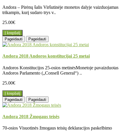
Andora – Pirėnų šalis Viršutinėje monetos dalyje vaizduojamas
trikampis, kurį sudaro trys v..
25.00€
Į krepšelį
Pageidauti
Pageidauti
Andora 2018 Andoros konstitucijai 25 metai
Andoros Konstitucijos 25-osios metinėsMonetoje pavaizduotas
Andoros Parlamento („Consell General“) ..
25.00€
Į krepšelį
Pageidauti
Pageidauti
Andora 2018 Žmogaus teisės
70-osios Visuotinės žmogaus teisių deklaracijos paskelbimo