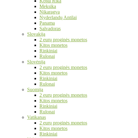
Kosta Rika
Meksika
Nikaragva
Nyderlandų Antilai
Panama
Salvadoras
Slovakija
2 eurų proginės monetos
Kitos monetos
Rinkiniai
Rulonai
Slovėnija
2 eurų proginės monetos
Kitos monetos
Rinkiniai
Rulonai
Suomija
2 eurų proginės monetos
Kitos monetos
Rinkiniai
Rulonai
Vatikanas
2 eurų proginės monetos
Kitos monetos
Rinkiniai