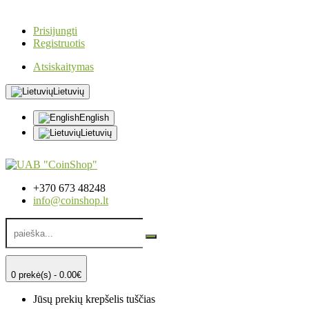
Prisijungti
Registruotis
Atsiskaitymas
Lietuvių
English
Lietuvių
+370 673 48248
info@coinshop.lt
0 prekė(s) - 0.00€
Jūsų prekių krepšelis tuščias