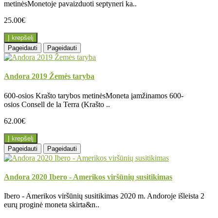
metinėsMonetoje pavaizduoti septyneri ka..
25.00€
Į krepšelį
Pageidauti
Pageidauti
Andora 2019 Žemės taryba
600-osios Krašto tarybos metinėsMoneta įamžinamos 600-
osios Consell de la Terra (Krašto ..
62.00€
Į krepšelį
Pageidauti
Pageidauti
Andora 2020 Ibero - Amerikos viršūnių susitikimas
Ibero - Amerikos viršūnių susitikimas 2020 m. Andoroje išleista 2
eurų proginė moneta skirta&n..