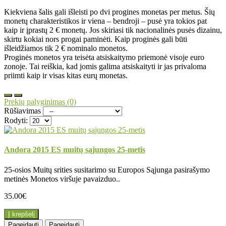
Kiekviena šalis gali išleisti po dvi progines monetas per metus. Šių
monetų charakteristikos ir viena – bendroji – pusė yra tokios pat
kaip ir įprastų 2 € monetų. Jos skiriasi tik nacionalinės pusės dizainu,
skirtu kokiai nors progai paminėti. Kaip proginės gali būti
išleidžiamos tik 2 € nominalo monetos.
Proginės monetos yra teisėta atsiskaitymo priemonė visoje euro
zonoje. Tai reiškia, kad jomis galima atsiskaityti ir jas privaloma
priimti kaip ir visas kitas eurų monetas.
Prekių palyginimas (0)
Rūšiavimas
Rodyti:
Andora 2015 ES muitų sąjungos 25-metis
25-osios Muitų srities susitarimo su Europos Sąjunga pasirašymo
metinės Monetos viršuje pavaizduo..
35.00€
Į krepšelį
Pageidauti
Pageidauti