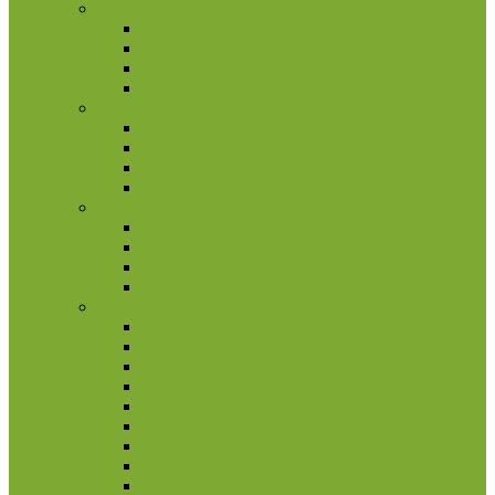
Portugalija
2 eurų proginės monetos
Kitos monetos
Rinkiniai
Rulonai
Prancūzija
2 eurų proginės monetos
Kitos monetos
Rinkiniai
Rulonai
San Marinas
2 eurų proginės monetos
Kitos monetos
Rinkiniai
Rulonai
Šiaurės Amerika
Aruba
Bahamai
Barbadosas
Belizas
Bermudai
Dominika
Gvatemala
Haitis
Hondūras