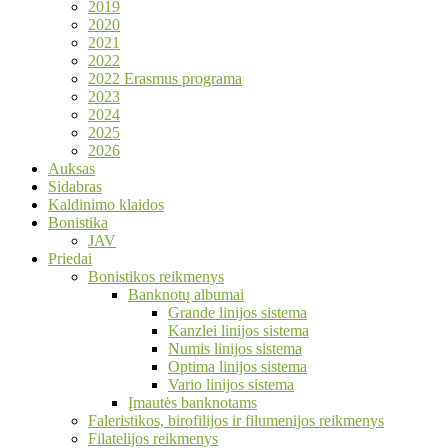
2019
2020
2021
2022
2022 Erasmus programa
2023
2024
2025
2026
Auksas
Sidabras
Kaldinimo klaidos
Bonistika
JAV
Priedai
Bonistikos reikmenys
Banknotų albumai
Grande linijos sistema
Kanzlei linijos sistema
Numis linijos sistema
Optima linijos sistema
Vario linijos sistema
Įmautės banknotams
Faleristikos, birofilijos ir filumenijos reikmenys
Filatelijos reikmenys