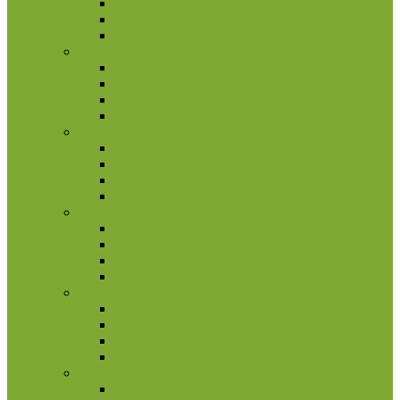
Kitos monetos
Rinkiniai
Rulonai
Liuksemburgas
2 eurų proginės monetos
Kitos monetos
Rinkiniai
Rulonai
Malta
2 eurų proginės monetos
Kitos monetos
Rinkiniai
Rulonai
Monakas
2 eurų proginės monetos
Kitos monetos
Rinkiniai
Rulonai
Nyderlandai
2 eurų proginės monetos
Kitos monetos
Rinkiniai
Rulonai
Okeanija
Australija