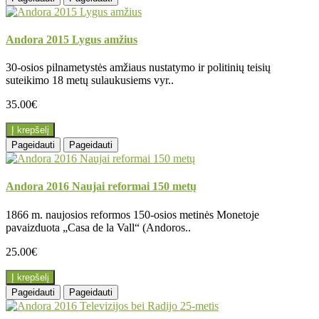
Andora 2015 Lygus amžius
30-osios pilnametystės amžiaus nustatymo ir politinių teisių
suteikimo 18 metų sulaukusiems vyr..
35.00€
Į krepšelį
Pageidauti
Pageidauti
Andora 2016 Naujai reformai 150 metų
1866 m. naujosios reformos 150-osios metinės Monetoje
pavaizduota „Casa de la Vall“ (Andoros..
25.00€
Į krepšelį
Pageidauti
Pageidauti