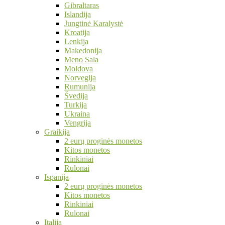
Gibraltaras
Islandija
Jungtinė Karalystė
Kroatija
Lenkija
Makedonija
Meno Sala
Moldova
Norvegija
Rumunija
Švedija
Turkija
Ukraina
Vengrija
Graikija
2 eurų proginės monetos
Kitos monetos
Rinkiniai
Rulonai
Ispanija
2 eurų proginės monetos
Kitos monetos
Rinkiniai
Rulonai
Italija