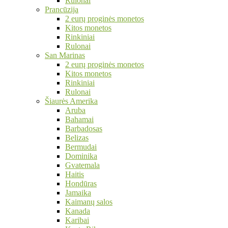
Rulonai
Prancūzija
2 eurų proginės monetos
Kitos monetos
Rinkiniai
Rulonai
San Marinas
2 eurų proginės monetos
Kitos monetos
Rinkiniai
Rulonai
Šiaurės Amerika
Aruba
Bahamai
Barbadosas
Belizas
Bermudai
Dominika
Gvatemala
Haitis
Hondūras
Jamaika
Kaimanų salos
Kanada
Karibai