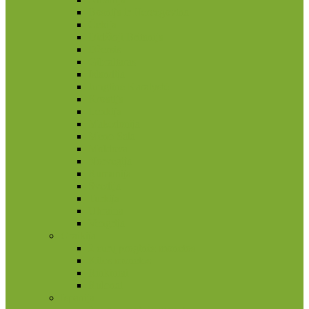
Bosnija ir Hercegovina
Čekija
Didžioji Britanija
Džersis
Gibraltaras
Islandija
Jungtinė Karalystė
Kroatija
Lenkija
Makedonija
Meno Sala
Moldova
Norvegija
Rumunija
Švedija
Turkija
Ukraina
Vengrija
Graikija
2 eurų proginės monetos
Kitos monetos
Rinkiniai
Rulonai
Ispanija