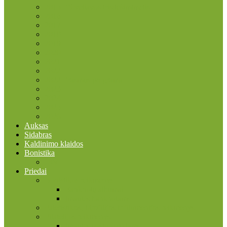
2015 ES vėliavos trisdešimtmetis
2016
2017
2018
2019
2020
2021
2022
2022 Erasmus programa
2023
2024
2025
2026
Auksas
Sidabras
Kaldinimo klaidos
Bonistika
JAV
Priedai
Bonistikos reikmenys
Banknotų albumai
Įmautės banknotams
Faleristikos, birofilijos ir filumenijos reikmenys
Filatelijos reikmenys
Įmautės pašto ženklams