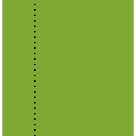
Azerbaidžanas
Bahrainas
Brunėjus
Butanas
Honkongas
Indija
Indonezija
Irakas
Iranas
Izraelis
Japonija
Jemenas
Jordanija
Jungtiniai Arabų Emyratai
Kalnų Karabachas
Kambodža
Kataras
Kazachstanas
Kinija
Kirgizija
Laosas
Libanas
Malaizija
Nepalas
Omanas