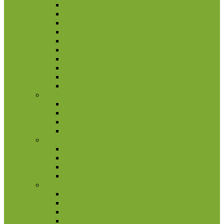
Jamaika
Kaimanų salos
Kanada
Karibai
Kosta Rika
Meksika
Nikaragva
Nyderlandų Antilai
Panama
Salvadoras
Slovakija
2 eurų proginės monetos
Kitos monetos
Rinkiniai
Rulonai
Slovėnija
2 eurų proginės monetos
Kitos monetos
Rinkiniai
Rulonai
Suomija
2 eurų proginės monetos
Kitos monetos
Rinkiniai
Rulonai