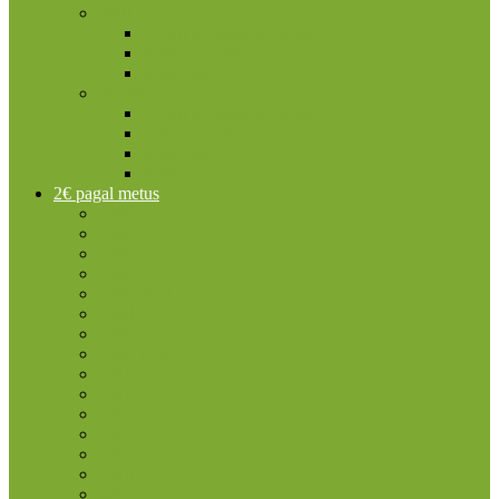
Vatikanas
2 eurų proginės monetos
Kitos monetos
Rinkiniai
Vokietija
2 eurų proginės monetos
Kitos monetos
Rinkiniai
Rulonai
2€ pagal metus
2004
2005
2006
2007
2007 TOR
2008
2009
2009 EMU
2010
2011
2012
2012 TYE
2013
2014
2015