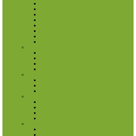
Pietų Afrikos Respublika
Ruanda
Seišeliai
Somalis
Stoltenhoff sala
Svazilandas
Tristanas da Kunja
Uganda
Airija
2 eurų proginės monetos
Kitos monetos
Rinkiniai
Rulonai
Andora
2 eurų proginės monetos
Kitos monetos
Rinkiniai
Austrija
Kitos monetos
Rinkiniai
Rulonai
2 eurų proginės monetos
Azija
Afganistanas
Armėnija