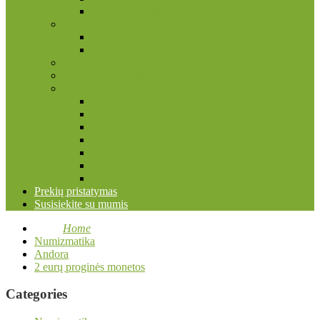
Pašto ženklų albumai
Filokartijos reikmenys
Atvirukų, nuotraukų albumai
Įmautės atvirukams ir nuotraukoms
Kita
Kolekcinių kortelių priedai
Numizmatikos reikmenys
Dėžės, dėžutės, lagaminai
Įmautės monetoms
Kapsulės
Kita
Monetų albumai
Monetų holderiai
Valymo priemonės
Prekių pristatymas
Susisiekite su mumis
Home
Numizmatika
Andora
2 eurų proginės monetos
Categories