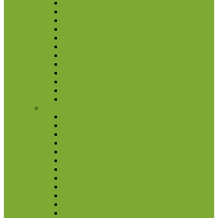
Fidžis
Kuko salos
Naujoji Kaledonija
Naujoji Zelandija
Niujė
Papua Naujoji Gvinėja
Pitkerno salos
Prancūzijos Polinezija
Saliamono Salos
Samoa
Tokelau
Tuvalu
Pietų Amerika
Argentina
Bolivija
Brazilija
Čilė
Ekvadoras
Folklando salos
Gajana
Kolumbija
Paragvajus
Peru
Urugvajus
Venesuela