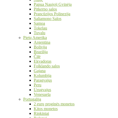
Papua Naujoji Gvinėja
Pitkerno salos
Prancūzijos Polinezija
Saliamono Salos
Samoa
Tokelau
Tuvalu
Pietų Amerika
Argentina
Bolivija
Brazilija
Čilė
Ekvadoras
Folklando salos
Gajana
Kolumbija
Paragvajus
Peru
Urugvajus
Venesuela
Portugalija
2 eurų proginės monetos
Kitos monetos
Rinkiniai