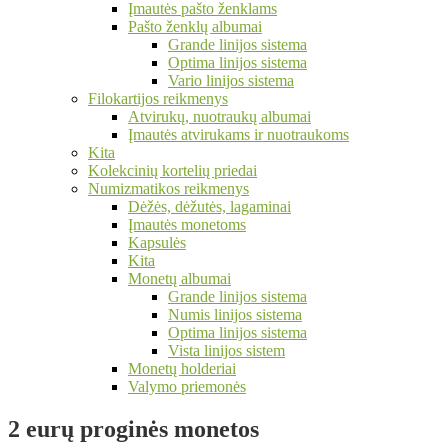
Įmautės pašto ženklams
Pašto ženklų albumai
Grande linijos sistema
Optima linijos sistema
Vario linijos sistema
Filokartijos reikmenys
Atvirukų, nuotraukų albumai
Įmautės atvirukams ir nuotraukoms
Kita
Kolekcinių kortelių priedai
Numizmatikos reikmenys
Dėžės, dėžutės, lagaminai
Įmautės monetoms
Kapsulės
Kita
Monetų albumai
Grande linijos sistema
Numis linijos sistema
Optima linijos sistema
Vista linijos sistem
Monetų holderiai
Valymo priemonės
2 eurų proginės monetos