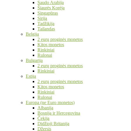
Saudo Arabija
Šiaurės Korėja
Singapūras
Sirija
Tadžikija
Tailandas
Belgija
2 eurų proginės monetos
Kitos monetos
Rinkiniai
Rulonai
Bulgarija
2 eurų proginės monetos
Rinkiniai
Estija
2 eurų proginės monetos
Kitos monetos
Rinkiniai
Rulonai
Europa (ne Euro monetos)
Albanija
Bosnija ir Hercegovina
Čekija
Didžioji Britanija
Džersis