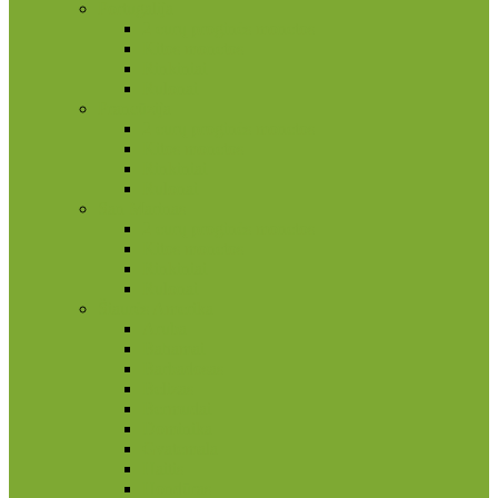
Portugalija
2 eurų proginės monetos
Kitos monetos
Rinkiniai
Rulonai
Prancūzija
2 eurų proginės monetos
Kitos monetos
Rinkiniai
Rulonai
San Marinas
2 eurų proginės monetos
Kitos monetos
Rinkiniai
Rulonai
Šiaurės Amerika
Aruba
Bahamai
Barbadosas
Belizas
Bermudai
Dominika
Gvatemala
Haitis
Hondūras