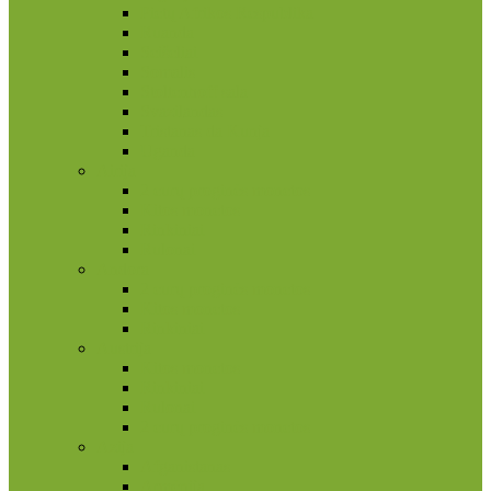
Pietų Afrikos Respublika
Ruanda
Seišeliai
Somalis
Stoltenhoff sala
Svazilandas
Tristanas da Kunja
Uganda
Airija
2 eurų proginės monetos
Kitos monetos
Rinkiniai
Rulonai
Andora
2 eurų proginės monetos
Kitos monetos
Rinkiniai
Austrija
Kitos monetos
Rinkiniai
Rulonai
2 eurų proginės monetos
Azija
Afganistanas
Armėnija