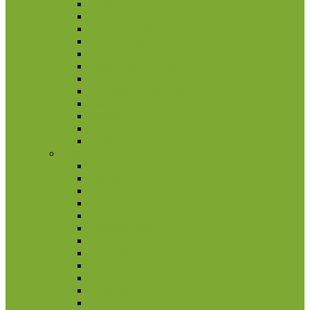
Fidžis
Kuko salos
Naujoji Kaledonija
Naujoji Zelandija
Niujė
Papua Naujoji Gvinėja
Pitkerno salos
Prancūzijos Polinezija
Saliamono Salos
Samoa
Tokelau
Tuvalu
Pietų Amerika
Argentina
Bolivija
Brazilija
Čilė
Ekvadoras
Folklando salos
Gajana
Kolumbija
Paragvajus
Peru
Urugvajus
Venesuela