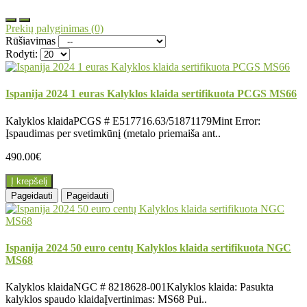
Prekių palyginimas (0)
Rūšiavimas
Rodyti:
Ispanija 2024 1 euras Kalyklos klaida sertifikuota PCGS MS66
Kalyklos klaidaPCGS # E517716.63/51871179Mint Error:
Įspaudimas per svetimkūnį (metalo priemaiša ant..
490.00€
Į krepšelį
Pageidauti
Pageidauti
Ispanija 2024 50 euro centų Kalyklos klaida sertifikuota NGC
MS68
Kalyklos klaidaNGC # 8218628-001Kalyklos klaida: Pasukta
kalyklos spaudo klaidaĮvertinimas: MS68 Pui..