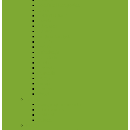
Bosnija ir Hercegovina
Čekija
Didžioji Britanija
Džersis
Gibraltaras
Islandija
Jungtinė Karalystė
Kroatija
Lenkija
Makedonija
Meno Sala
Moldova
Norvegija
Rumunija
Švedija
Turkija
Ukraina
Vengrija
Graikija
2 eurų proginės monetos
Kitos monetos
Rinkiniai
Rulonai
Ispanija