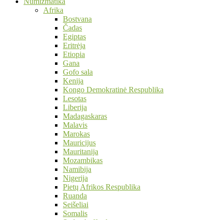
Numizmatika
Afrika
Bostvana
Čadas
Egiptas
Eritrėja
Etiopia
Gana
Gofo sala
Kenija
Kongo Demokratinė Respublika
Lesotas
Liberija
Madagaskaras
Malavis
Marokas
Mauricijus
Mauritanija
Mozambikas
Namibija
Nigerija
Pietų Afrikos Respublika
Ruanda
Seišeliai
Somalis