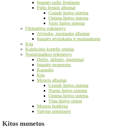
Įmautės pašto ženklams
Pašto ženklų albumai
Grande linijos sistema
Optima linijos sistema
Vario linijos sistema
Filokartijos reikmenys
Atvirukų, nuotraukų albumai
Įmautės atvirukams ir nuotraukoms
Kita
Kolekcinių kortelių priedai
Numizmatikos reikmenys
Dėžės, dėžutės, lagaminai
Įmautės monetoms
Kapsulės
Kita
Monetų albumai
Grande linijos sistema
Numis linijos sistema
Optima linijos sistema
Vista linijos sistem
Monetų holderiai
Valymo priemonės
Kitos monetos