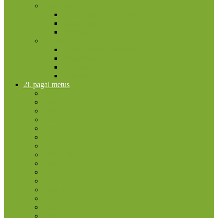
Vatikanas
2 eurų proginės monetos
Kitos monetos
Rinkiniai
Vokietija
2 eurų proginės monetos
Kitos monetos
Rinkiniai
Rulonai
2€ pagal metus
2004
2005
2006
2007
2007 TOR
2008
2009
2009 EMU
2010
2011
2012
2012 TYE
2013
2014
2015