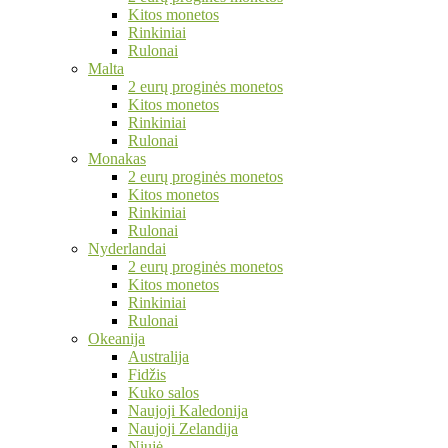
Kitos monetos
Rinkiniai
Rulonai
Malta
2 eurų proginės monetos
Kitos monetos
Rinkiniai
Rulonai
Monakas
2 eurų proginės monetos
Kitos monetos
Rinkiniai
Rulonai
Nyderlandai
2 eurų proginės monetos
Kitos monetos
Rinkiniai
Rulonai
Okeanija
Australija
Fidžis
Kuko salos
Naujoji Kaledonija
Naujoji Zelandija
Niujė