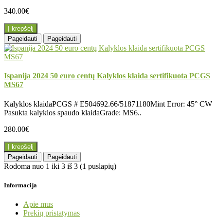
340.00€
Į krepšelį
Pageidauti
Pageidauti
Ispanija 2024 50 euro centų Kalyklos klaida sertifikuota PCGS
MS67
Kalyklos klaidaPCGS # E504692.66/51871180Mint Error: 45° CW
Pasukta kalyklos spaudo klaidaGrade: MS6..
280.00€
Į krepšelį
Pageidauti
Pageidauti
Rodoma nuo 1 iki 3 iš 3 (1 puslapių)
Informacija
Apie mus
Prekių pristatymas