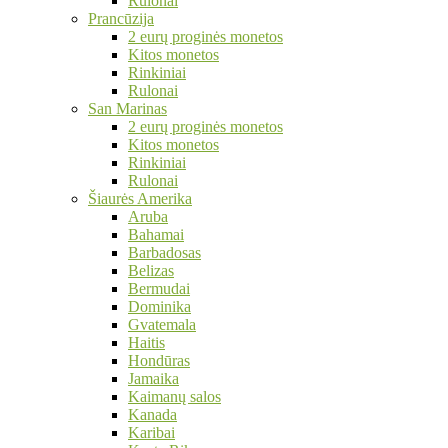
Rulonai
Prancūzija
2 eurų proginės monetos
Kitos monetos
Rinkiniai
Rulonai
San Marinas
2 eurų proginės monetos
Kitos monetos
Rinkiniai
Rulonai
Šiaurės Amerika
Aruba
Bahamai
Barbadosas
Belizas
Bermudai
Dominika
Gvatemala
Haitis
Hondūras
Jamaika
Kaimanų salos
Kanada
Karibai