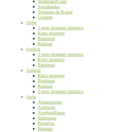
Stoltenhoff sala
Svazilandas
Tristanas da Kunja
Uganda
Airija
2 eurų proginės monetos
Kitos monetos
Rinkiniai
Rulonai
Andora
2 eurų proginės monetos
Kitos monetos
Rinkiniai
Austrija
Kitos monetos
Rinkiniai
Rulonai
2 eurų proginės monetos
Azija
Afganistanas
Armėnija
Azerbaidžanas
Bahrainas
Brunėjus
Butanas