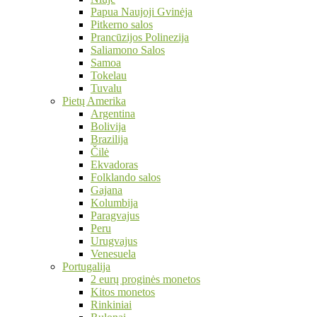
Papua Naujoji Gvinėja
Pitkerno salos
Prancūzijos Polinezija
Saliamono Salos
Samoa
Tokelau
Tuvalu
Pietų Amerika
Argentina
Bolivija
Brazilija
Čilė
Ekvadoras
Folklando salos
Gajana
Kolumbija
Paragvajus
Peru
Urugvajus
Venesuela
Portugalija
2 eurų proginės monetos
Kitos monetos
Rinkiniai