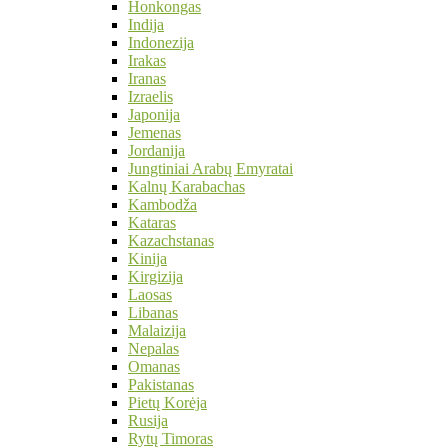
Honkongas
Indija
Indonezija
Irakas
Iranas
Izraelis
Japonija
Jemenas
Jordanija
Jungtiniai Arabų Emyratai
Kalnų Karabachas
Kambodža
Kataras
Kazachstanas
Kinija
Kirgizija
Laosas
Libanas
Malaizija
Nepalas
Omanas
Pakistanas
Pietų Korėja
Rusija
Rytų Timoras