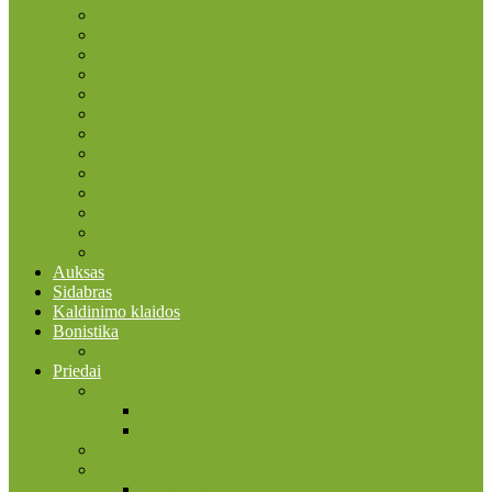
2015 ES vėliavos trisdešimtmetis
2016
2017
2018
2019
2020
2021
2022
2022 Erasmus programa
2023
2024
2025
2026
Auksas
Sidabras
Kaldinimo klaidos
Bonistika
JAV
Priedai
Bonistikos reikmenys
Banknotų albumai
Įmautės banknotams
Faleristikos, birofilijos ir filumenijos reikmenys
Filatelijos reikmenys
Įmautės pašto ženklams