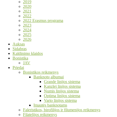
2019
2020
2021
2022
2022 Erasmus programa
2023
2024
2025
2026
Auksas
Sidabras
Kaldinimo klaidos
Bonistika
JAV
Priedai
Bonistikos reikmenys
Banknotų albumai
Grande linijos sistema
Kanzlei linijos sistema
Numis linijos sistema
Optima linijos sistema
Vario linijos sistema
Įmautės banknotams
Faleristikos, birofilijos ir filumenijos reikmenys
Filatelijos reikmenys