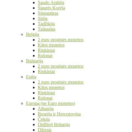
Saudo Arabija
Šiaurės Korėja
Singapūras
Sirija
Tadžikija
Tailandas
Belgija
2 eurų proginės monetos
Kitos monetos
Rinkiniai
Rulonai
Bulgarija
2 eurų proginės monetos
Rinkiniai
Estija
2 eurų proginės monetos
Kitos monetos
Rinkiniai
Rulonai
Europa (ne Euro monetos)
Albanija
Bosnija ir Hercegovina
Čekija
Didžioji Britanija
Džersis