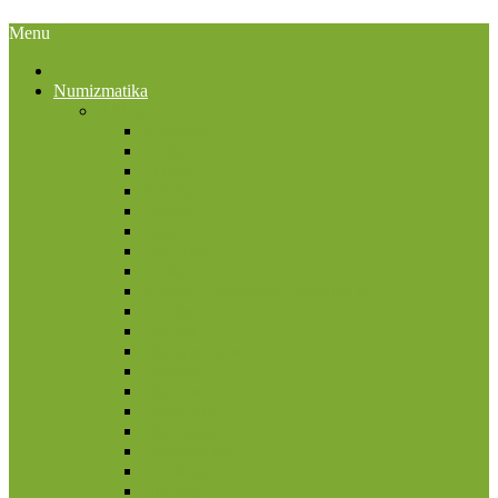
Menu
Numizmatika
Afrika
Bostvana
Čadas
Egiptas
Eritrėja
Etiopia
Gana
Gofo sala
Kenija
Kongo Demokratinė Respublika
Lesotas
Liberija
Madagaskaras
Malavis
Marokas
Mauricijus
Mauritanija
Mozambikas
Namibija
Nigerija