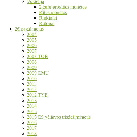
Vokietija
2 eurų proginės monetos
Kitos monetos
Rinkiniai
Rulonai
2€ pagal metus
2004
2005
2006
2007
2007 TOR
2008
2009
2009 EMU
2010
2011
2012
2012 TYE
2013
2014
2015
2015 ES vėliavos trisdešimtmetis
2016
2017
2018