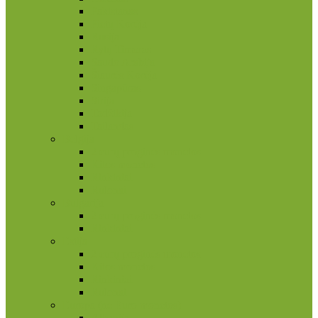
Pakistanas
Pietų Korėja
Rusija
Rytų Timoras
Saudo Arabija
Šiaurės Korėja
Singapūras
Sirija
Tadžikija
Tailandas
Belgija
2 eurų proginės monetos
Kitos monetos
Rinkiniai
Rulonai
Bulgarija
2 eurų proginės monetos
Rinkiniai
Estija
2 eurų proginės monetos
Kitos monetos
Rinkiniai
Rulonai
Europa (ne Euro monetos)
Albanija