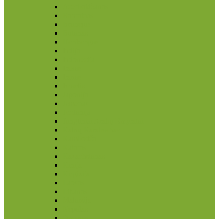
Azerbaidžanas
Bahrainas
Brunėjus
Butanas
Honkongas
Indija
Indonezija
Irakas
Iranas
Izraelis
Japonija
Jemenas
Jordanija
Jungtiniai Arabų Emyratai
Kalnų Karabachas
Kambodža
Kataras
Kazachstanas
Kinija
Kirgizija
Laosas
Libanas
Malaizija
Nepalas
Omanas