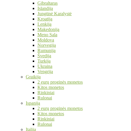
Gibraltaras
Islandija
Jungtinė Karalystė
Kroatija
Lenkija
Makedonija
Meno Sala
Moldova
Norvegija
Rumunija
Švedija
Turkija
Ukraina
Vengrija
Graikija
2 eurų proginės monetos
Kitos monetos
Rinkiniai
Rulonai
Ispanija
2 eurų proginės monetos
Kitos monetos
Rinkiniai
Rulonai
Italija