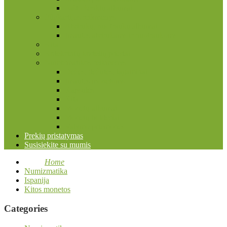
Pašto ženklų albumai
Filokartijos reikmenys
Atvirukų, nuotraukų albumai
Įmautės atvirukams ir nuotraukoms
Kita
Kolekcinių kortelių priedai
Numizmatikos reikmenys
Dėžės, dėžutės, lagaminai
Įmautės monetoms
Kapsulės
Kita
Monetų albumai
Monetų holderiai
Valymo priemonės
Prekių pristatymas
Susisiekite su mumis
Home
Numizmatika
Ispanija
Kitos monetos
Categories