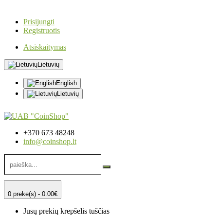
Prisijungti
Registruotis
Atsiskaitymas
Lietuvių
English
Lietuvių
+370 673 48248
info@coinshop.lt
0 prekė(s) - 0.00€
Jūsų prekių krepšelis tuščias