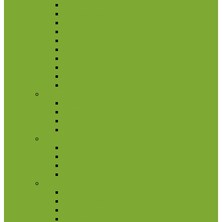
Jamaika
Kaimanų salos
Kanada
Karibai
Kosta Rika
Meksika
Nikaragva
Nyderlandų Antilai
Panama
Salvadoras
Slovakija
2 eurų proginės monetos
Kitos monetos
Rinkiniai
Rulonai
Slovėnija
2 eurų proginės monetos
Kitos monetos
Rinkiniai
Rulonai
Suomija
2 eurų proginės monetos
Kitos monetos
Rinkiniai
Rulonai