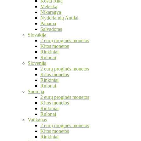
Kosta Rika
Meksika
Nikaragva
Nyderlandų Antilai
Panama
Salvadoras
Slovakija
2 eurų proginės monetos
Kitos monetos
Rinkiniai
Rulonai
Slovėnija
2 eurų proginės monetos
Kitos monetos
Rinkiniai
Rulonai
Suomija
2 eurų proginės monetos
Kitos monetos
Rinkiniai
Rulonai
Vatikanas
2 eurų proginės monetos
Kitos monetos
Rinkiniai