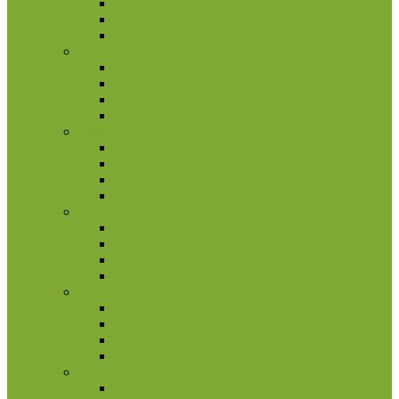
Kitos monetos
Rinkiniai
Rulonai
Liuksemburgas
2 eurų proginės monetos
Kitos monetos
Rinkiniai
Rulonai
Malta
2 eurų proginės monetos
Kitos monetos
Rinkiniai
Rulonai
Monakas
2 eurų proginės monetos
Kitos monetos
Rinkiniai
Rulonai
Nyderlandai
2 eurų proginės monetos
Kitos monetos
Rinkiniai
Rulonai
Okeanija
Australija