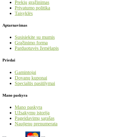
Prekių grąžinimas
Privatumo politika
Taisyklės
Aptarnavimas
Susisiekite su mumis
Grąžinimo forma
Parduotuvės žemėlapis
Priedai
Gamintojai
Dovanų kuponai
Specialūs pasiūlymai
Mano paskyra
Mano paskyra
Užsakymų istorija
Pageidavimų sąrašas
Naujienų prenumerata